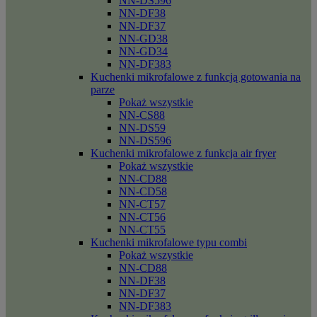
NN-DS596
NN-DF38
NN-DF37
NN-GD38
NN-GD34
NN-DF383
Kuchenki mikrofalowe z funkcją gotowania na
parze
Pokaż wszystkie
NN-CS88
NN-DS59
NN-DS596
Kuchenki mikrofalowe z funkcja air fryer
Pokaż wszystkie
NN-CD88
NN-CD58
NN-CT57
NN-CT56
NN-CT55
Kuchenki mikrofalowe typu combi
Pokaż wszystkie
NN-CD88
NN-DF38
NN-DF37
NN-DF383