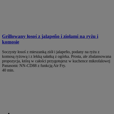
Grillowany łosoś z jalapeño i ziołami na ryżu i
komosie
Soczysty łosoś z mieszanką ziół i jalapeño, podany na ryżu z
komosą ryżową i z lekką sałatką z ogórka. Prosta, ale zbalansowana
propozycja, którą w całości przygotujesz w kuchence mikrofalowej
Panasonic NN-CD88 z funkcją Air Fry.
40 min.