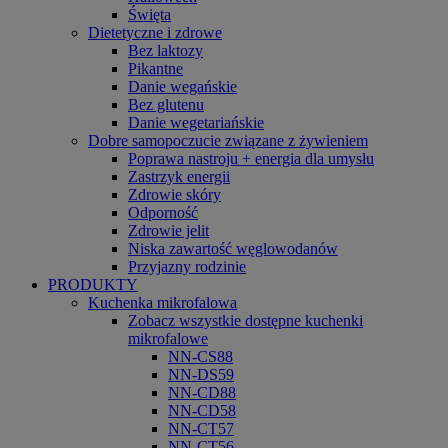
Święta
Dietetyczne i zdrowe
Bez laktozy
Pikantne
Danie wegańskie
Bez glutenu
Danie wegetariańskie
Dobre samopoczucie związane z żywieniem
Poprawa nastroju + energia dla umysłu
Zastrzyk energii
Zdrowie skóry
Odporność
Zdrowie jelit
Niska zawartość węglowodanów
Przyjazny rodzinie
PRODUKTY
Kuchenka mikrofalowa
Zobacz wszystkie dostępne kuchenki
mikrofalowe
NN-CS88
NN-DS59
NN-CD88
NN-CD58
NN-CT57
NN-CT56