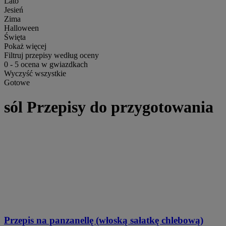
Lato
Jesień
Zima
Halloween
Święta
Pokaż więcej
Filtruj przepisy według oceny
0
-
5
ocena w gwiazdkach
Wyczyść wszystkie
Gotowe
sól Przepisy do przygotowania
Przepis na panzanellę (włoską sałatkę chlebową)