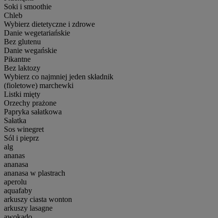
Soki i smoothie
Chleb
Wybierz dietetyczne i zdrowe
Danie wegetariańskie
Bez glutenu
Danie wegańskie
Pikantne
Bez laktozy
Wybierz co najmniej jeden składnik
(fioletowe) marchewki
Listki mięty
Orzechy prażone
Papryka sałatkowa
Sałatka
Sos winegret
Sól i pieprz
alg
ananas
ananasa
ananasa w plastrach
aperolu
aquafaby
arkuszy ciasta wonton
arkuszy lasagne
awokado