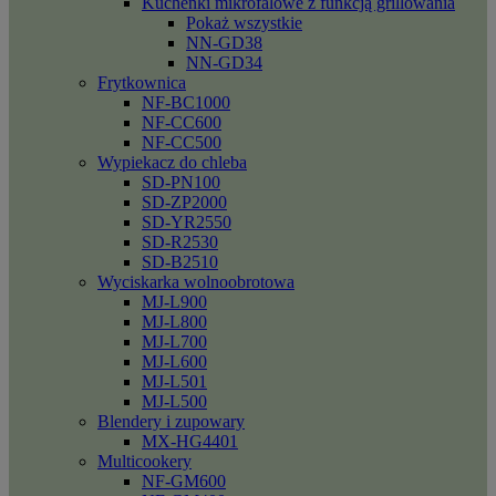
Kuchenki mikrofalowe z funkcją grillowania
Pokaż wszystkie
NN-GD38
NN-GD34
Frytkownica
NF-BC1000
NF-CC600
NF-CC500
Wypiekacz do chleba
SD-PN100
SD-ZP2000
SD-YR2550
SD-R2530
SD-B2510
Wyciskarka wolnoobrotowa
MJ-L900
MJ-L800
MJ-L700
MJ-L600
MJ-L501
MJ-L500
Blendery i zupowary
MX-HG4401
Multicookery
NF-GM600