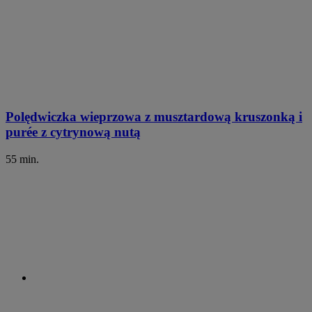
Polędwiczka wieprzowa z musztardową kruszonką i
purée z cytrynową nutą
55 min.