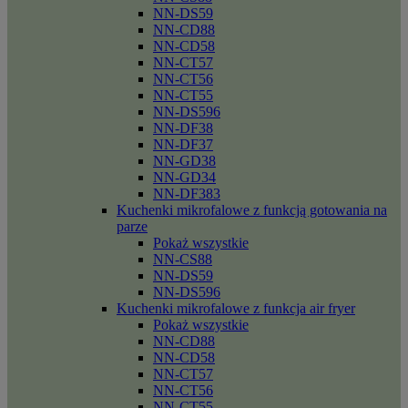
NN-DS59
NN-CD88
NN-CD58
NN-CT57
NN-CT56
NN-CT55
NN-DS596
NN-DF38
NN-DF37
NN-GD38
NN-GD34
NN-DF383
Kuchenki mikrofalowe z funkcją gotowania na
parze
Pokaż wszystkie
NN-CS88
NN-DS59
NN-DS596
Kuchenki mikrofalowe z funkcja air fryer
Pokaż wszystkie
NN-CD88
NN-CD58
NN-CT57
NN-CT56
NN-CT55