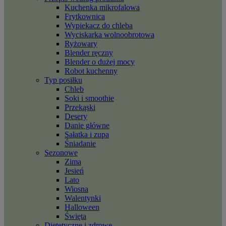
Kuchenka mikrofalowa
Frytkownica
Wypiekacz do chleba
Wyciskarka wolnoobrotowa
Ryżowary
Blender ręczny
Blender o dużej mocy
Robot kuchenny
Typ posiłku
Chleb
Soki i smoothie
Przekąski
Desery
Danie główne
Sałatka i zupa
Śniadanie
Sezonowe
Zima
Jesień
Lato
Wiosna
Walentynki
Halloween
Święta
Dietetyczne i zdrowe