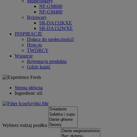
Multicookery
NF-GM600
NF-GM400
Ryżowary
SR-DA152KXE
SR-DA152WXE
INSPIRACJE
Dołącz do społeczności!
How-to
TWÓRCY
Wsparcie
Rejestracja produktu
Gdzie kupić
Strona główna
Ingredient: sól
Szybki filtr
Wybierz rodzaj posiłku