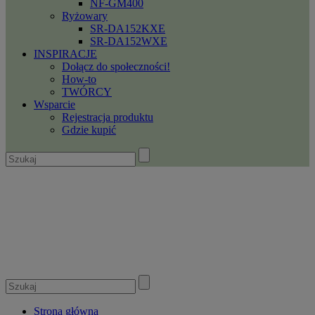
NF-GM400
Ryżowary
SR-DA152KXE
SR-DA152WXE
INSPIRACJE
Dołącz do społeczności!
How-to
TWÓRCY
Wsparcie
Rejestracja produktu
Gdzie kupić
Strona główna