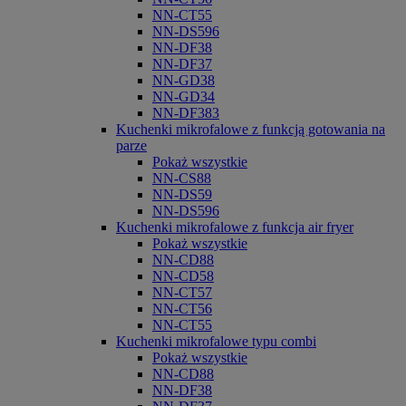
NN-CT55
NN-DS596
NN-DF38
NN-DF37
NN-GD38
NN-GD34
NN-DF383
Kuchenki mikrofalowe z funkcją gotowania na
parze
Pokaż wszystkie
NN-CS88
NN-DS59
NN-DS596
Kuchenki mikrofalowe z funkcja air fryer
Pokaż wszystkie
NN-CD88
NN-CD58
NN-CT57
NN-CT56
NN-CT55
Kuchenki mikrofalowe typu combi
Pokaż wszystkie
NN-CD88
NN-DF38