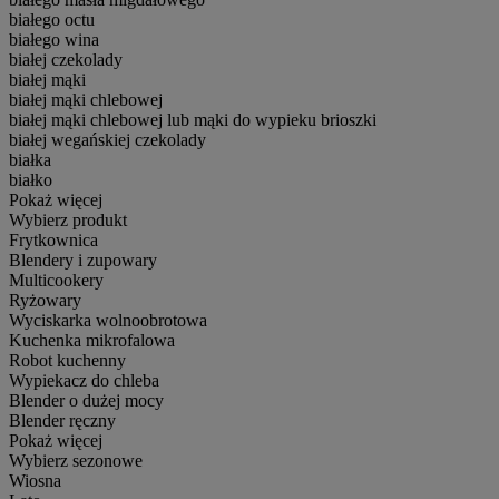
białego octu
białego wina
białej czekolady
białej mąki
białej mąki chlebowej
białej mąki chlebowej lub mąki do wypieku brioszki
białej wegańskiej czekolady
białka
białko
Pokaż więcej
Wybierz produkt
Frytkownica
Blendery i zupowary
Multicookery
Ryżowary
Wyciskarka wolnoobrotowa
Kuchenka mikrofalowa
Robot kuchenny
Wypiekacz do chleba
Blender o dużej mocy
Blender ręczny
Pokaż więcej
Wybierz sezonowe
Wiosna