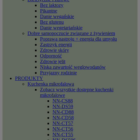
Bez laktozy
Pikantne
Danie wegańskie
Bez glutenu
Danie wegetariańskie
Dobre samopoczucie związane z żywieniem
Poprawa nastroju + energia dla umysłu
Zastrzyk energii
Zdrowie skóry
Odporność
Zdrowie jelit
Niska zawartość węglowodanów
Przyjazny rodzinie
PRODUKTY
Kuchenka mikrofalowa
Zobacz wszystkie dostępne kuchenki
mikrofalowe
NN-CS88
NN-DS59
NN-CD88
NN-CD58
NN-CT57
NN-CT56
NN-CT55