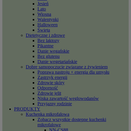
Jesień
Lato
Wiosna
Walentynki
Halloween
Święta
Dietetyczne i zdrowe
Bez laktozy
Pikantne
Danie wegańskie
Bez glutenu
Danie wegetariańskie
Dobre samopoczucie związane z żywieniem
Poprawa nastroju + energia dla umysłu
Zastrzyk energii
Zdrowie skóry
Odporność
Zdrowie jelit
Niska zawartość węglowodanów
Przyjazny rodzinie
PRODUKTY
Kuchenka mikrofalowa
Zobacz wszystkie dostępne kuchenki
mikrofalowe
NN-CS88