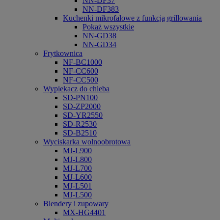
NN-DF37
NN-DF383
Kuchenki mikrofalowe z funkcją grillowania
Pokaż wszystkie
NN-GD38
NN-GD34
Frytkownica
NF-BC1000
NF-CC600
NF-CC500
Wypiekacz do chleba
SD-PN100
SD-ZP2000
SD-YR2550
SD-R2530
SD-B2510
Wyciskarka wolnoobrotowa
MJ-L900
MJ-L800
MJ-L700
MJ-L600
MJ-L501
MJ-L500
Blendery i zupowary
MX-HG4401