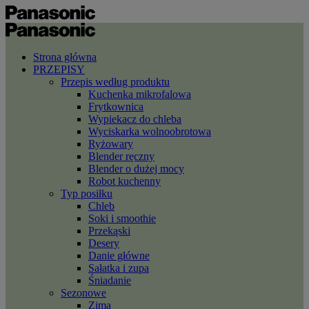
Strona główna
PRZEPISY
Przepis według produktu
Kuchenka mikrofalowa
Frytkownica
Wypiekacz do chleba
Wyciskarka wolnoobrotowa
Ryżowary
Blender ręczny
Blender o dużej mocy
Robot kuchenny
Typ posiłku
Chleb
Soki i smoothie
Przekąski
Desery
Danie główne
Sałatka i zupa
Śniadanie
Sezonowe
Zima