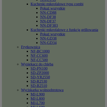
Kuchenki mikrofalowe typu combi
Pokaż wszystkie
NN-CD88
NN-DF38
NN-DF37
NN-DF383
Kuchenki mikrofalowe z funkcją grillowania
Pokaż wszystkie
NN-GD38
NN-GD34
Frytkownica
NF-BC1000
NF-CC600
NF-CC500
Wypiekacz do chleba
SD-PN100
SD-ZP2000
SD-YR2550
SD-R2530
SD-B2510
Wyciskarka wolnoobrotowa
MJ-L900
MJ-L800
MJ-L700