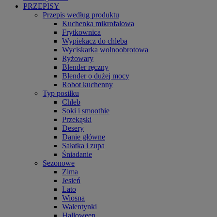
PRZEPISY
Przepis według produktu
Kuchenka mikrofalowa
Frytkownica
Wypiekacz do chleba
Wyciskarka wolnoobrotowa
Ryżowary
Blender ręczny
Blender o dużej mocy
Robot kuchenny
Typ posiłku
Chleb
Soki i smoothie
Przekąski
Desery
Danie główne
Sałatka i zupa
Śniadanie
Sezonowe
Zima
Jesień
Lato
Wiosna
Walentynki
Halloween