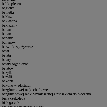
babki płesznik
bagietka
bagietki
bakłażan
bakłażana
bakłażany
banan
banana
banany
bananów
barwniki spożywcze
batat
batata
bataty
bataty organiczne
batatów
bazylia
bazylii
bekonu
bekonu w plastrach
bezglutenowej mąki chlebowej
bezglutenowej mąki wymieszanej z proszkiem do pieczenia
biała czekolada
białego cukru
białego masła migdałowego