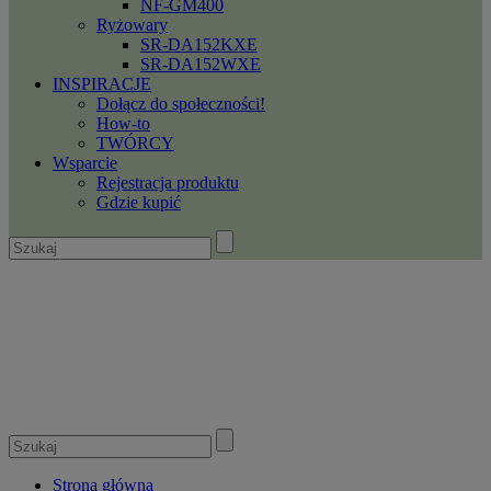
NF-GM400
Ryżowary
SR-DA152KXE
SR-DA152WXE
INSPIRACJE
Dołącz do społeczności!
How-to
TWÓRCY
Wsparcie
Rejestracja produktu
Gdzie kupić
Strona główna