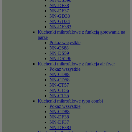
NN-DS596
NN-DF38
NN-DF37
NN-GD38
NN-GD34
NN-DF383
Kuchenki mikrofalowe z funkcją gotowania na
parze
Pokaż wszystkie
NN-CS88
NN-DS59
NN-DS596
Kuchenki mikrofalowe z funkcja air fryer
Pokaż wszystkie
NN-CD88
NN-CD58
NN-CT57
NN-CT56
NN-CT55
Kuchenki mikrofalowe typu combi
Pokaż wszystkie
NN-CD88
NN-DF38
NN-DF37
NN-DF383