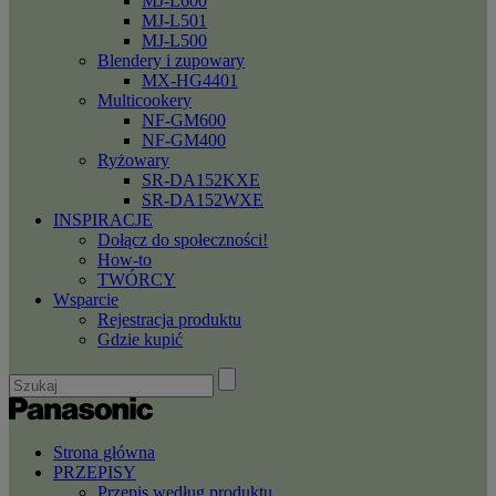
MJ-L600
MJ-L501
MJ-L500
Blendery i zupowary
MX-HG4401
Multicookery
NF-GM600
NF-GM400
Ryżowary
SR-DA152KXE
SR-DA152WXE
INSPIRACJE
Dołącz do społeczności!
How-to
TWÓRCY
Wsparcie
Rejestracja produktu
Gdzie kupić
Strona główna
PRZEPISY
Przepis według produktu