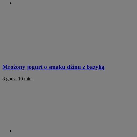
Mrożony jogurt o smaku dżinu z bazylią
8 godz. 10 min.