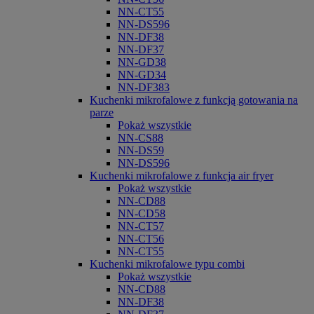
NN-CT55
NN-DS596
NN-DF38
NN-DF37
NN-GD38
NN-GD34
NN-DF383
Kuchenki mikrofalowe z funkcją gotowania na
parze
Pokaż wszystkie
NN-CS88
NN-DS59
NN-DS596
Kuchenki mikrofalowe z funkcja air fryer
Pokaż wszystkie
NN-CD88
NN-CD58
NN-CT57
NN-CT56
NN-CT55
Kuchenki mikrofalowe typu combi
Pokaż wszystkie
NN-CD88
NN-DF38