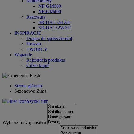
Multicookery
NF-GM600
NF-GM400
Ryżowary
SR-DA152KXE
SR-DA152WXE
INSPIRACJE
Dołącz do społeczności!
How-to
TWÓRCY
Wsparcie
Rejestracja produktu
Gdzie kupić
Strona główna
Sezonowe: Zima
Szybki filtr
Wybierz rodzaj posiłku