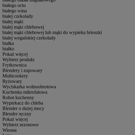
białego octu
białego wina
białej czekolady
białej mąki
białej mąki chlebowej
białej mąki chlebowej lub mąki do wypieku brioszki
białej wegańskiej czekolady
białka
białko
Pokaż więcej
Wybierz produkt
Frytkownica
Blendery i zupowary
Multicookery
Ryżowary
Wyciskarka wolnoobrotowa
Kuchenka mikrofalowa
Robot kuchenny
Wypiekacz do chleba
Blender o dużej mocy
Blender ręczny
Pokaż więcej
Wybierz sezonowe
Wiosna