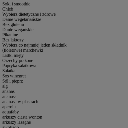
Soki i smoothie
Chleb
Wybierz dietetyczne i zdrowe
Danie wegetariańskie
Bez glutenu
Danie wegańskie
Pikantne
Bez laktozy
Wybierz co najmniej jeden składnik
(fioletowe) marchewki
Listki mięty
Orzechy prażone
Papryka sałatkowa
Sałatka
Sos winegret
Sól i pieprz
alg
ananas
ananasa
ananasa w plastrach
aperolu
aquafaby
arkuszy ciasta wonton
arkuszy lasagne
awokado