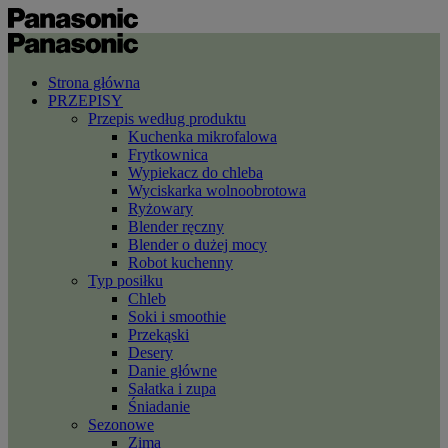
Strona główna
PRZEPISY
Przepis według produktu
Kuchenka mikrofalowa
Frytkownica
Wypiekacz do chleba
Wyciskarka wolnoobrotowa
Ryżowary
Blender ręczny
Blender o dużej mocy
Robot kuchenny
Typ posiłku
Chleb
Soki i smoothie
Przekąski
Desery
Danie główne
Sałatka i zupa
Śniadanie
Sezonowe
Zima