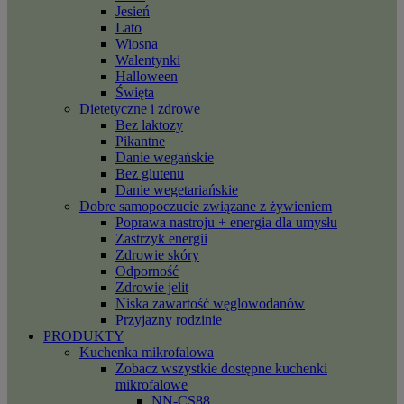
Jesień
Lato
Wiosna
Walentynki
Halloween
Święta
Dietetyczne i zdrowe
Bez laktozy
Pikantne
Danie wegańskie
Bez glutenu
Danie wegetariańskie
Dobre samopoczucie związane z żywieniem
Poprawa nastroju + energia dla umysłu
Zastrzyk energii
Zdrowie skóry
Odporność
Zdrowie jelit
Niska zawartość węglowodanów
Przyjazny rodzinie
PRODUKTY
Kuchenka mikrofalowa
Zobacz wszystkie dostępne kuchenki
mikrofalowe
NN-CS88