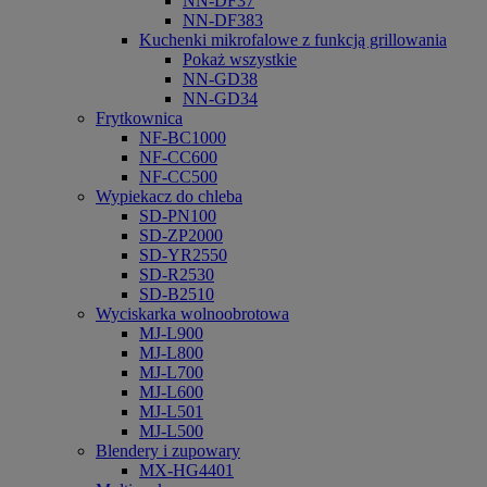
NN-DF37
NN-DF383
Kuchenki mikrofalowe z funkcją grillowania
Pokaż wszystkie
NN-GD38
NN-GD34
Frytkownica
NF-BC1000
NF-CC600
NF-CC500
Wypiekacz do chleba
SD-PN100
SD-ZP2000
SD-YR2550
SD-R2530
SD-B2510
Wyciskarka wolnoobrotowa
MJ-L900
MJ-L800
MJ-L700
MJ-L600
MJ-L501
MJ-L500
Blendery i zupowary
MX-HG4401