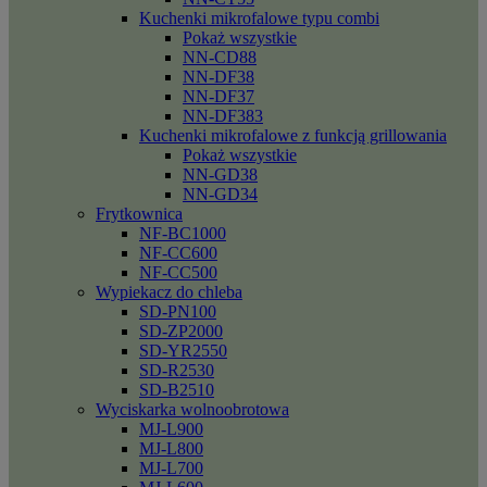
Kuchenki mikrofalowe typu combi
Pokaż wszystkie
NN-CD88
NN-DF38
NN-DF37
NN-DF383
Kuchenki mikrofalowe z funkcją grillowania
Pokaż wszystkie
NN-GD38
NN-GD34
Frytkownica
NF-BC1000
NF-CC600
NF-CC500
Wypiekacz do chleba
SD-PN100
SD-ZP2000
SD-YR2550
SD-R2530
SD-B2510
Wyciskarka wolnoobrotowa
MJ-L900
MJ-L800
MJ-L700