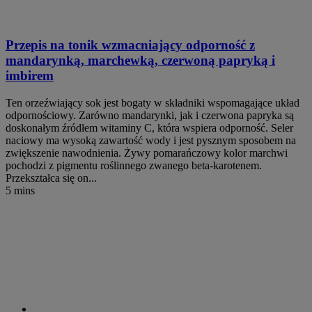
Przepis na tonik wzmacniający odporność z
mandarynką, marchewką, czerwoną papryką i
imbirem
Ten orzeźwiający sok jest bogaty w składniki wspomagające układ
odpornościowy. Zarówno mandarynki, jak i czerwona papryka są
doskonałym źródłem witaminy C, która wspiera odporność. Seler
naciowy ma wysoką zawartość wody i jest pysznym sposobem na
zwiększenie nawodnienia. Żywy pomarańczowy kolor marchwi
pochodzi z pigmentu roślinnego zwanego beta-karotenem.
Przekształca się on...
5 mins