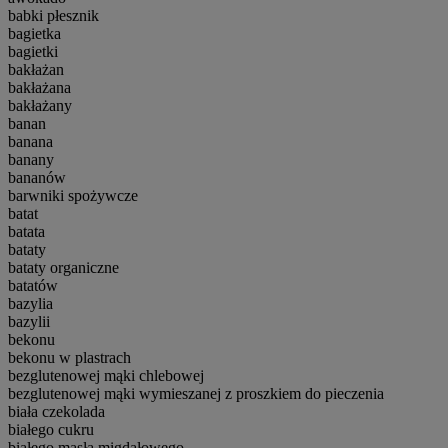
babki płesznik
bagietka
bagietki
bakłażan
bakłażana
bakłażany
banan
banana
banany
bananów
barwniki spożywcze
batat
batata
bataty
bataty organiczne
batatów
bazylia
bazylii
bekonu
bekonu w plastrach
bezglutenowej mąki chlebowej
bezglutenowej mąki wymieszanej z proszkiem do pieczenia
biała czekolada
białego cukru
białego masła migdałowego