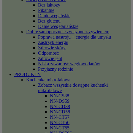
Bez laktozy
Pikantne
Danie wegańskie
Bez glutenu
Danie wegetariańskie
Dobre samopoczucie związane z żywieniem
Poprawa nastroju + energia dla umysłu
Zastrzyk energii
Zdrowie skóry
Odporność
Zdrowie jelit
Niska zawartość węglowodanów
Przyjazny rodzinie
PRODUKTY
Kuchenka mikrofalowa
Zobacz wszystkie dostępne kuchenki
mikrofalowe
NN-CS88
NN-DS59
NN-CD88
NN-CD58
NN-CT57
NN-CT56
NN-CT55