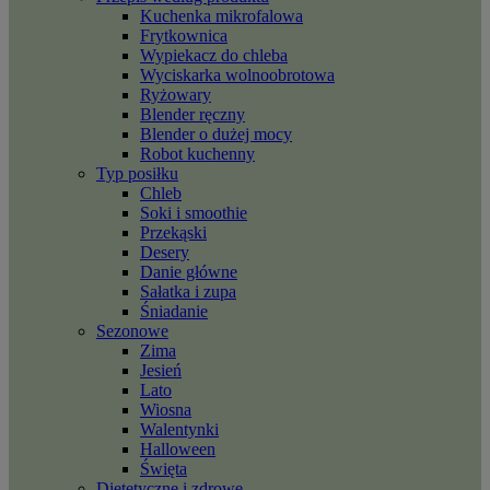
Kuchenka mikrofalowa
Frytkownica
Wypiekacz do chleba
Wyciskarka wolnoobrotowa
Ryżowary
Blender ręczny
Blender o dużej mocy
Robot kuchenny
Typ posiłku
Chleb
Soki i smoothie
Przekąski
Desery
Danie główne
Sałatka i zupa
Śniadanie
Sezonowe
Zima
Jesień
Lato
Wiosna
Walentynki
Halloween
Święta
Dietetyczne i zdrowe