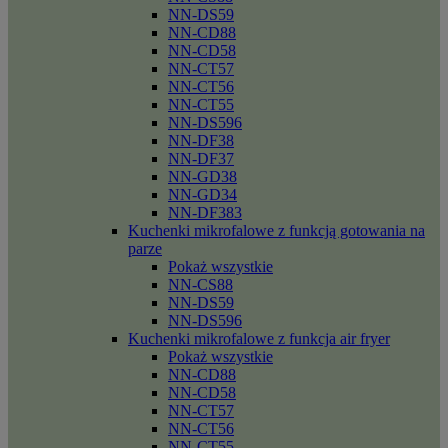
NN-DS59
NN-CD88
NN-CD58
NN-CT57
NN-CT56
NN-CT55
NN-DS596
NN-DF38
NN-DF37
NN-GD38
NN-GD34
NN-DF383
Kuchenki mikrofalowe z funkcją gotowania na
parze
Pokaż wszystkie
NN-CS88
NN-DS59
NN-DS596
Kuchenki mikrofalowe z funkcja air fryer
Pokaż wszystkie
NN-CD88
NN-CD58
NN-CT57
NN-CT56
NN-CT55