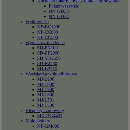
Kuchenki mikrofalowe z funkcją grillowania
Pokaż wszystkie
NN-GD38
NN-GD34
Frytkownica
NF-BC1000
NF-CC600
NF-CC500
Wypiekacz do chleba
SD-PN100
SD-ZP2000
SD-YR2550
SD-R2530
SD-B2510
Wyciskarka wolnoobrotowa
MJ-L900
MJ-L800
MJ-L700
MJ-L600
MJ-L501
MJ-L500
Blendery i zupowary
MX-HG4401
Multicookery
NF-GM600