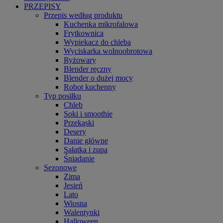
PRZEPISY
Przepis według produktu
Kuchenka mikrofalowa
Frytkownica
Wypiekacz do chleba
Wyciskarka wolnoobrotowa
Ryżowary
Blender ręczny
Blender o dużej mocy
Robot kuchenny
Typ posiłku
Chleb
Soki i smoothie
Przekąski
Desery
Danie główne
Sałatka i zupa
Śniadanie
Sezonowe
Zima
Jesień
Lato
Wiosna
Walentynki
Halloween