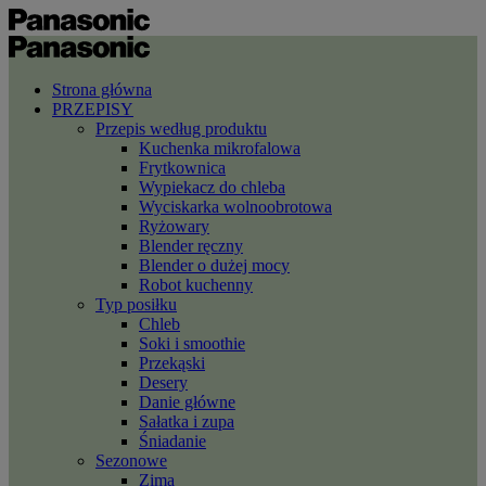
Strona główna
PRZEPISY
Przepis według produktu
Kuchenka mikrofalowa
Frytkownica
Wypiekacz do chleba
Wyciskarka wolnoobrotowa
Ryżowary
Blender ręczny
Blender o dużej mocy
Robot kuchenny
Typ posiłku
Chleb
Soki i smoothie
Przekąski
Desery
Danie główne
Sałatka i zupa
Śniadanie
Sezonowe
Zima