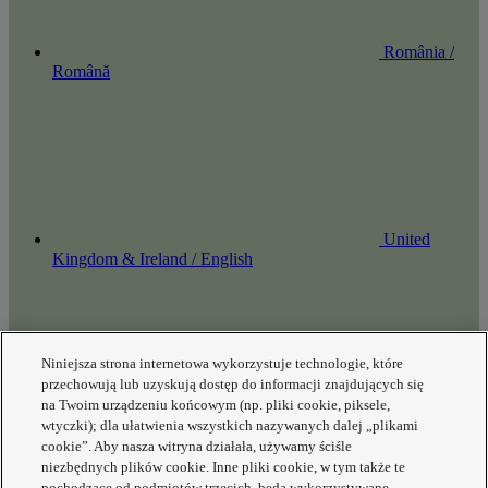
România /
Română
United
Kingdom & Ireland / English
Niniejsza strona internetowa wykorzystuje technologie, które
przechowują lub uzyskują dostęp do informacji znajdujących się
na Twoim urządzeniu końcowym (np. pliki cookie, piksele,
wtyczki); dla ułatwienia wszystkich nazywanych dalej „plikami
Poland /
cookie”. Aby nasza witryna działała, używamy ściśle
Polski
niezbędnych plików cookie. Inne pliki cookie, w tym także te
pochodzące od podmiotów trzecich, będą wykorzystywane