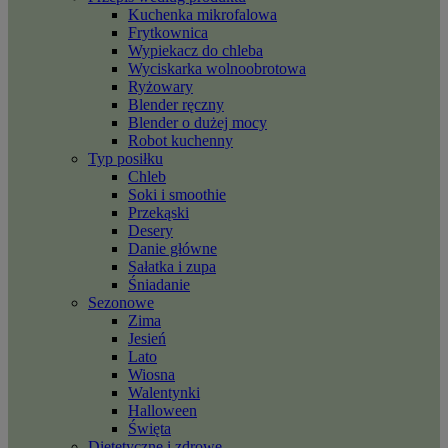
Kuchenka mikrofalowa
Frytkownica
Wypiekacz do chleba
Wyciskarka wolnoobrotowa
Ryżowary
Blender ręczny
Blender o dużej mocy
Robot kuchenny
Typ posiłku
Chleb
Soki i smoothie
Przekąski
Desery
Danie główne
Sałatka i zupa
Śniadanie
Sezonowe
Zima
Jesień
Lato
Wiosna
Walentynki
Halloween
Święta
Dietetyczne i zdrowe