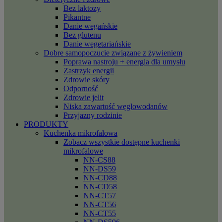
Bez laktozy
Pikantne
Danie wegańskie
Bez glutenu
Danie wegetariańskie
Dobre samopoczucie związane z żywieniem
Poprawa nastroju + energia dla umysłu
Zastrzyk energii
Zdrowie skóry
Odporność
Zdrowie jelit
Niska zawartość węglowodanów
Przyjazny rodzinie
PRODUKTY
Kuchenka mikrofalowa
Zobacz wszystkie dostępne kuchenki
mikrofalowe
NN-CS88
NN-DS59
NN-CD88
NN-CD58
NN-CT57
NN-CT56
NN-CT55