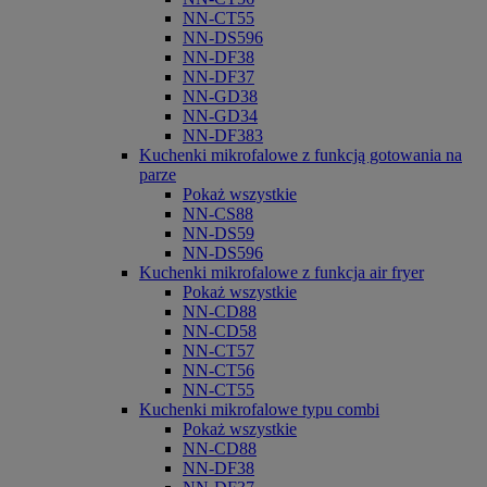
NN-CT55
NN-DS596
NN-DF38
NN-DF37
NN-GD38
NN-GD34
NN-DF383
Kuchenki mikrofalowe z funkcją gotowania na
parze
Pokaż wszystkie
NN-CS88
NN-DS59
NN-DS596
Kuchenki mikrofalowe z funkcja air fryer
Pokaż wszystkie
NN-CD88
NN-CD58
NN-CT57
NN-CT56
NN-CT55
Kuchenki mikrofalowe typu combi
Pokaż wszystkie
NN-CD88
NN-DF38