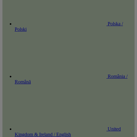
Polska /
Polski
România /
Română
United
Kingdom & Ireland / English