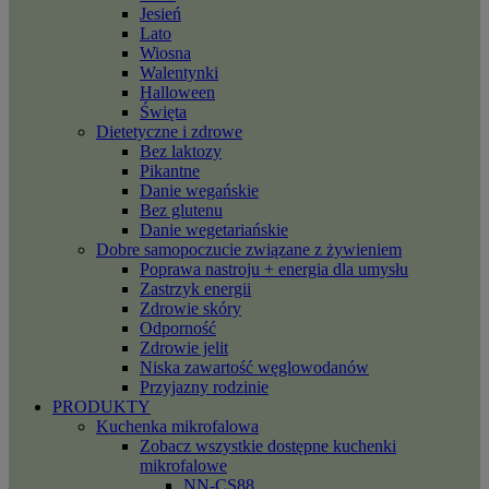
Jesień
Lato
Wiosna
Walentynki
Halloween
Święta
Dietetyczne i zdrowe
Bez laktozy
Pikantne
Danie wegańskie
Bez glutenu
Danie wegetariańskie
Dobre samopoczucie związane z żywieniem
Poprawa nastroju + energia dla umysłu
Zastrzyk energii
Zdrowie skóry
Odporność
Zdrowie jelit
Niska zawartość węglowodanów
Przyjazny rodzinie
PRODUKTY
Kuchenka mikrofalowa
Zobacz wszystkie dostępne kuchenki
mikrofalowe
NN-CS88