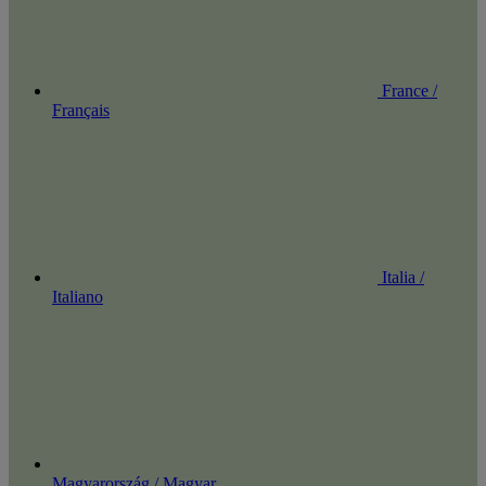
France /
Français
Italia /
Italiano
Magyarország / Magyar