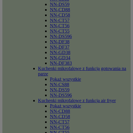
NN-DS59
NN-CD88
NN-CD58
NN-CT57
NN-CT56
NN-CT55
NN-DS596
NN-DF38
NN-DF37
NN-GD38
NN-GD34
NN-DF383
Kuchenki mikrofalowe z funkcją gotowania na
parze
Pokaż wszystkie
NN-CS88
NN-DS59
NN-DS596
Kuchenki mikrofalowe z funkcja air fryer
Pokaż wszystkie
NN-CD88
NN-CD58
NN-CT57
NN-CT56
NN-CT55