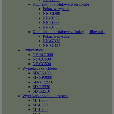
Kuchenki mikrofalowe typu combi
Pokaż wszystkie
NN-CD88
NN-DF38
NN-DF37
NN-DF383
Kuchenki mikrofalowe z funkcją grillowania
Pokaż wszystkie
NN-GD38
NN-GD34
Frytkownica
NF-BC1000
NF-CC600
NF-CC500
Wypiekacz do chleba
SD-PN100
SD-ZP2000
SD-YR2550
SD-R2530
SD-B2510
Wyciskarka wolnoobrotowa
MJ-L900
MJ-L800
MJ-L700