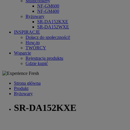
Multicookery
NF-GM600
NF-GM400
Ryżowary
SR-DA152KXE
SR-DA152WXE
INSPIRACJE
Dołącz do społeczności!
How-to
TWÓRCY
Wsparcie
Rejestracja produktu
Gdzie kupić
Strona główna
Produkt
Ryżowary
SR-DA152KXE