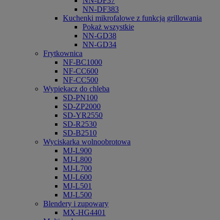
NN-DF37
NN-DF383
Kuchenki mikrofalowe z funkcją grillowania
Pokaż wszystkie
NN-GD38
NN-GD34
Frytkownica
NF-BC1000
NF-CC600
NF-CC500
Wypiekacz do chleba
SD-PN100
SD-ZP2000
SD-YR2550
SD-R2530
SD-B2510
Wyciskarka wolnoobrotowa
MJ-L900
MJ-L800
MJ-L700
MJ-L600
MJ-L501
MJ-L500
Blendery i zupowary
MX-HG4401