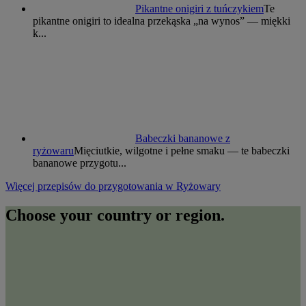
Pikantne onigiri z tuńczykiem
Te
pikantne onigiri to idealna przekąska „na wynos” — miękki
k...
Babeczki bananowe z
ryżowaru
Mięciutkie, wilgotne i pełne smaku — te babeczki
bananowe przygotu...
Więcej przepisów do przygotowania w Ryżowary
Choose your country or region.