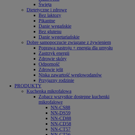
Święta
Dietetyczne i zdrowe
Bez laktozy
Pikantne
Danie wegańskie
Bez glutenu
Danie wegetariańskie
Dobre samopoczucie związane z żywieniem
Poprawa nastroju + energia dla umysłu
Zastrzyk energii
Zdrowie skóry
Odporność
Zdrowie jelit
Niska zawartość węglowodanów
Przyjazny rodzinie
PRODUKTY
Kuchenka mikrofalowa
Zobacz wszystkie dostępne kuchenki
mikrofalowe
NN-CS88
NN-DS59
NN-CD88
NN-CD58
NN-CT57
NN-CT56