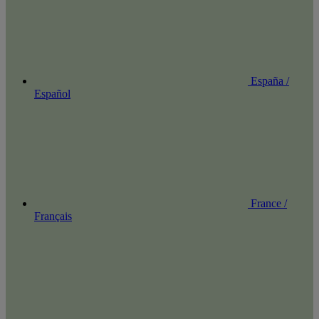
España /
Español
France /
Français