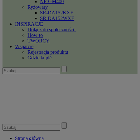
NF-GM400
Ryżowary
SR-DA152KXE
SR-DA152WXE
INSPIRACJE
Dołącz do społeczności!
How-to
TWÓRCY
Wsparcie
Rejestracja produktu
Gdzie kupić
Strona główna