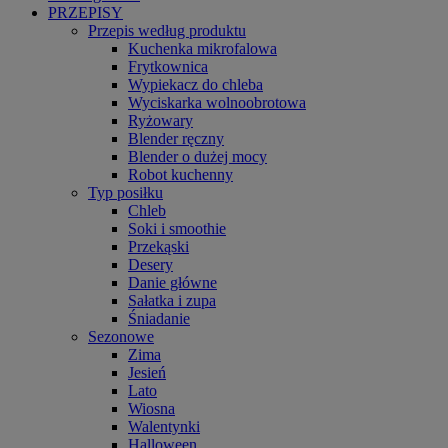
PRZEPISY
Przepis według produktu
Kuchenka mikrofalowa
Frytkownica
Wypiekacz do chleba
Wyciskarka wolnoobrotowa
Ryżowary
Blender ręczny
Blender o dużej mocy
Robot kuchenny
Typ posiłku
Chleb
Soki i smoothie
Przekąski
Desery
Danie główne
Sałatka i zupa
Śniadanie
Sezonowe
Zima
Jesień
Lato
Wiosna
Walentynki
Halloween