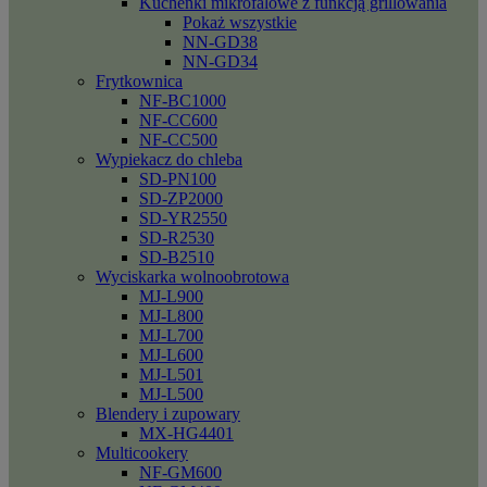
Kuchenki mikrofalowe z funkcją grillowania
Pokaż wszystkie
NN-GD38
NN-GD34
Frytkownica
NF-BC1000
NF-CC600
NF-CC500
Wypiekacz do chleba
SD-PN100
SD-ZP2000
SD-YR2550
SD-R2530
SD-B2510
Wyciskarka wolnoobrotowa
MJ-L900
MJ-L800
MJ-L700
MJ-L600
MJ-L501
MJ-L500
Blendery i zupowary
MX-HG4401
Multicookery
NF-GM600