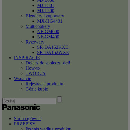
MJ-L600
MJ-L501
MJ-L500
Blendery i zupowary
MX-HG4401
Multicookery
NF-GM600
NF-GM400
Ryżowary
SR-DA152KXE
SR-DA152WXE
INSPIRACJE
Dołącz do społeczności!
How-to
TWÓRCY
Wsparcie
Rejestracja produktu
Gdzie kupić
Strona główna
PRZEPISY
Przepis według produktu