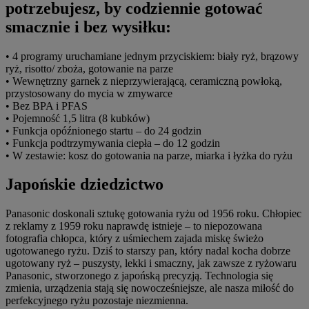
potrzebujesz, by codziennie gotować
smacznie i bez wysiłku:
• 4 programy uruchamiane jednym przyciskiem: biały ryż, brązowy
ryż, risotto/ zboża, gotowanie na parze
• Wewnętrzny garnek z nieprzywierającą, ceramiczną powłoką,
przystosowany do mycia w zmywarce
• Bez BPA i PFAS
• Pojemność 1,5 litra (8 kubków)
• Funkcja opóźnionego startu – do 24 godzin
• Funkcja podtrzymywania ciepła – do 12 godzin
• W zestawie: kosz do gotowania na parze, miarka i łyżka do ryżu
Japońskie dziedzictwo
Panasonic doskonali sztukę gotowania ryżu od 1956 roku. Chłopiec
z reklamy z 1959 roku naprawdę istnieje – to niepozowana
fotografia chłopca, który z uśmiechem zajada miskę świeżo
ugotowanego ryżu. Dziś to starszy pan, który nadal kocha dobrze
ugotowany ryż – puszysty, lekki i smaczny, jak zawsze z ryżowaru
Panasonic, stworzonego z japońską precyzją. Technologia się
zmienia, urządzenia stają się nowocześniejsze, ale nasza miłość do
perfekcyjnego ryżu pozostaje niezmienna.