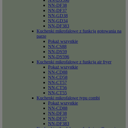
NN-DS596
NN-DF38
NN-DF37
NN-GD38
NN-GD34
NN-DF383
Kuchenki mikrofalowe z funkcją gotowania na
parze
Pokaż wszystkie
NN-CS88
NN-DS59
NN-DS596
Kuchenki mikrofalowe z funkcja air fryer
Pokaż wszystkie
NN-CD88
NN-CD58
NN-CT57
NN-CT56
NN-CT55
Kuchenki mikrofalowe typu combi
Pokaż wszystkie
NN-CD88
NN-DF38
NN-DF37
NN-DF383