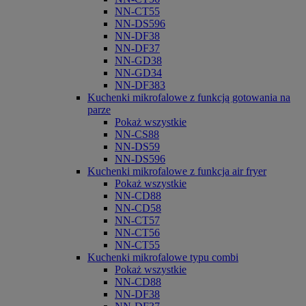
NN-CT55
NN-DS596
NN-DF38
NN-DF37
NN-GD38
NN-GD34
NN-DF383
Kuchenki mikrofalowe z funkcją gotowania na
parze
Pokaż wszystkie
NN-CS88
NN-DS59
NN-DS596
Kuchenki mikrofalowe z funkcja air fryer
Pokaż wszystkie
NN-CD88
NN-CD58
NN-CT57
NN-CT56
NN-CT55
Kuchenki mikrofalowe typu combi
Pokaż wszystkie
NN-CD88
NN-DF38