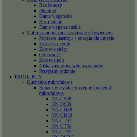
Bez laktozy
Pikantne
Danie wegańskie
Bez glutenu
Danie wegetariańskie
Dobre samopoczucie związane z żywieniem
Poprawa nastroju + energia dla umysłu
Zastrzyk energii
Zdrowie skóry
Odporność
Zdrowie jelit
Niska zawartość węglowodanów
Przyjazny rodzinie
PRODUKTY
Kuchenka mikrofalowa
Zobacz wszystkie dostępne kuchenki
mikrofalowe
NN-CS88
NN-DS59
NN-CD88
NN-CD58
NN-CT57
NN-CT56
NN-CT55