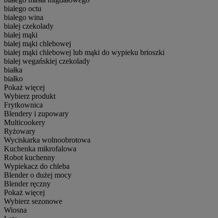
białego octu
białego wina
białej czekolady
białej mąki
białej mąki chlebowej
białej mąki chlebowej lub mąki do wypieku brioszki
białej wegańskiej czekolady
białka
białko
Pokaż więcej
Wybierz produkt
Frytkownica
Blendery i zupowary
Multicookery
Ryżowary
Wyciskarka wolnoobrotowa
Kuchenka mikrofalowa
Robot kuchenny
Wypiekacz do chleba
Blender o dużej mocy
Blender ręczny
Pokaż więcej
Wybierz sezonowe
Wiosna