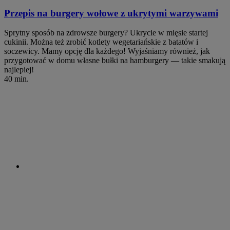
Przepis na burgery wołowe z ukrytymi warzywami
Sprytny sposób na zdrowsze burgery? Ukrycie w mięsie startej
cukinii. Można też zrobić kotlety wegetariańskie z batatów i
soczewicy. Mamy opcję dla każdego! Wyjaśniamy również, jak
przygotować w domu własne bułki na hamburgery — takie smakują
najlepiej!
40 min.