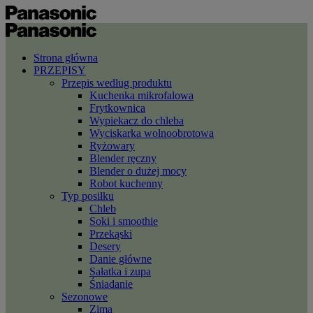
Strona główna
PRZEPISY
Przepis według produktu
Kuchenka mikrofalowa
Frytkownica
Wypiekacz do chleba
Wyciskarka wolnoobrotowa
Ryżowary
Blender ręczny
Blender o dużej mocy
Robot kuchenny
Typ posiłku
Chleb
Soki i smoothie
Przekąski
Desery
Danie główne
Sałatka i zupa
Śniadanie
Sezonowe
Zima