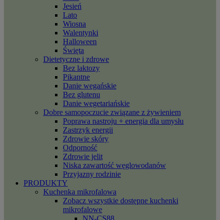
Jesień
Lato
Wiosna
Walentynki
Halloween
Święta
Dietetyczne i zdrowe
Bez laktozy
Pikantne
Danie wegańskie
Bez glutenu
Danie wegetariańskie
Dobre samopoczucie związane z żywieniem
Poprawa nastroju + energia dla umysłu
Zastrzyk energii
Zdrowie skóry
Odporność
Zdrowie jelit
Niska zawartość węglowodanów
Przyjazny rodzinie
PRODUKTY
Kuchenka mikrofalowa
Zobacz wszystkie dostępne kuchenki
mikrofalowe
NN-CS88