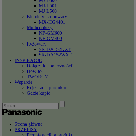
MJ-L600
MJ-L501
MJ-L500
Blendery i zupowary
MX-HG4401
Multicookery
NF-GM600
NF-GM400
Ryżowary
SR-DA152KXE
SR-DA152WXE
INSPIRACJE
Dołącz do społeczności!
How-to
TWÓRCY
Wsparcie
Rejestracja produktu
Gdzie kupić
Strona główna
PRZEPISY
Przepis według produktu