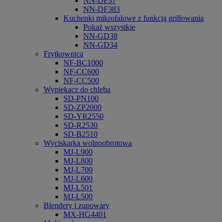
NN-DF37
NN-DF383
Kuchenki mikrofalowe z funkcją grillowania
Pokaż wszystkie
NN-GD38
NN-GD34
Frytkownica
NF-BC1000
NF-CC600
NF-CC500
Wypiekacz do chleba
SD-PN100
SD-ZP2000
SD-YR2550
SD-R2530
SD-B2510
Wyciskarka wolnoobrotowa
MJ-L900
MJ-L800
MJ-L700
MJ-L600
MJ-L501
MJ-L500
Blendery i zupowary
MX-HG4401