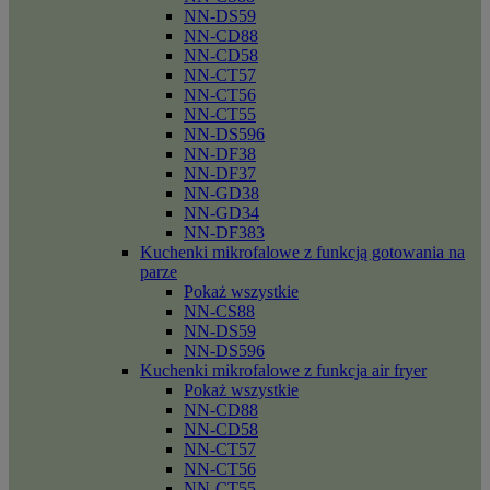
NN-DS59
NN-CD88
NN-CD58
NN-CT57
NN-CT56
NN-CT55
NN-DS596
NN-DF38
NN-DF37
NN-GD38
NN-GD34
NN-DF383
Kuchenki mikrofalowe z funkcją gotowania na
parze
Pokaż wszystkie
NN-CS88
NN-DS59
NN-DS596
Kuchenki mikrofalowe z funkcja air fryer
Pokaż wszystkie
NN-CD88
NN-CD58
NN-CT57
NN-CT56
NN-CT55