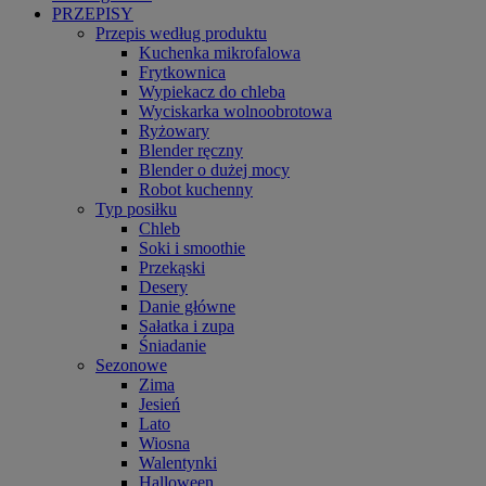
PRZEPISY
Przepis według produktu
Kuchenka mikrofalowa
Frytkownica
Wypiekacz do chleba
Wyciskarka wolnoobrotowa
Ryżowary
Blender ręczny
Blender o dużej mocy
Robot kuchenny
Typ posiłku
Chleb
Soki i smoothie
Przekąski
Desery
Danie główne
Sałatka i zupa
Śniadanie
Sezonowe
Zima
Jesień
Lato
Wiosna
Walentynki
Halloween