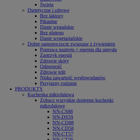
Święta
Dietetyczne i zdrowe
Bez laktozy
Pikantne
Danie wegańskie
Bez glutenu
Danie wegetariańskie
Dobre samopoczucie związane z żywieniem
Poprawa nastroju + energia dla umysłu
Zastrzyk energii
Zdrowie skóry
Odporność
Zdrowie jelit
Niska zawartość węglowodanów
Przyjazny rodzinie
PRODUKTY
Kuchenka mikrofalowa
Zobacz wszystkie dostępne kuchenki
mikrofalowe
NN-CS88
NN-DS59
NN-CD88
NN-CD58
NN-CT57
NN-CT56