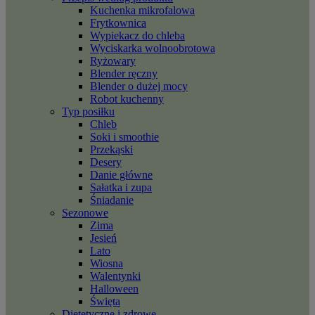
Kuchenka mikrofalowa
Frytkownica
Wypiekacz do chleba
Wyciskarka wolnoobrotowa
Ryżowary
Blender ręczny
Blender o dużej mocy
Robot kuchenny
Typ posiłku
Chleb
Soki i smoothie
Przekąski
Desery
Danie główne
Sałatka i zupa
Śniadanie
Sezonowe
Zima
Jesień
Lato
Wiosna
Walentynki
Halloween
Święta
Dietetyczne i zdrowe