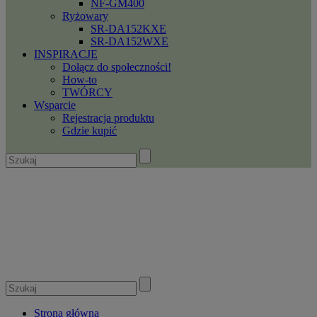
NF-GM400
Ryżowary
SR-DA152KXE
SR-DA152WXE
INSPIRACJE
Dołącz do społeczności!
How-to
TWÓRCY
Wsparcie
Rejestracja produktu
Gdzie kupić
Strona główna