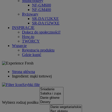
Multicookery
NF-GM600
NF-GM400
Ryżowary
SR-DA152KXE
SR-DA152WXE
INSPIRACJE
Dołącz do społeczności!
How-to
TWÓRCY
Wsparcie
Rejestracja produktu
Gdzie kupić
Strona główna
Ingredient: mąki tortowej
Szybki filtr
Wybierz rodzaj posiłku