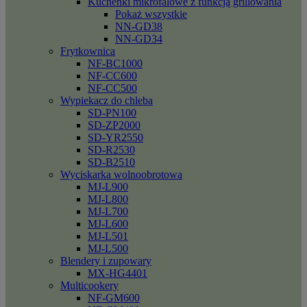
Kuchenki mikrofalowe z funkcją grillowania
Pokaż wszystkie
NN-GD38
NN-GD34
Frytkownica
NF-BC1000
NF-CC600
NF-CC500
Wypiekacz do chleba
SD-PN100
SD-ZP2000
SD-YR2550
SD-R2530
SD-B2510
Wyciskarka wolnoobrotowa
MJ-L900
MJ-L800
MJ-L700
MJ-L600
MJ-L501
MJ-L500
Blendery i zupowary
MX-HG4401
Multicookery
NF-GM600