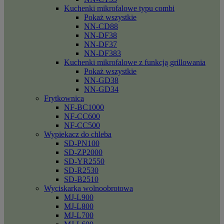
Kuchenki mikrofalowe typu combi
Pokaż wszystkie
NN-CD88
NN-DF38
NN-DF37
NN-DF383
Kuchenki mikrofalowe z funkcją grillowania
Pokaż wszystkie
NN-GD38
NN-GD34
Frytkownica
NF-BC1000
NF-CC600
NF-CC500
Wypiekacz do chleba
SD-PN100
SD-ZP2000
SD-YR2550
SD-R2530
SD-B2510
Wyciskarka wolnoobrotowa
MJ-L900
MJ-L800
MJ-L700