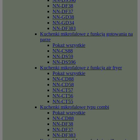
NN-DS596
NN-DF38
NN-DF37
NN-GD38
NN-GD34
NN-DF383
Kuchenki mikrofalowe z funkcją gotowania na
parze
Pokaż wszystkie
NN-CS88
NN-DS59
NN-DS596
Kuchenki mikrofalowe z funkcja air fryer
Pokaż wszystkie
NN-CD88
NN-CD58
NN-CT57
NN-CT56
NN-CT55
Kuchenki mikrofalowe typu combi
Pokaż wszystkie
NN-CD88
NN-DF38
NN-DF37
NN-DF383