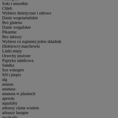
Soki i smoothie
Chleb
Wybierz dietetyczne i zdrowe
Danie wegetariańskie
Bez glutenu
Danie wegańskie
Pikantne
Bez laktozy
Wybierz co najmniej jeden składnik
(fioletowe) marchewki
Listki mięty
Orzechy prażone
Papryka sałatkowa
Sałatka
Sos winegret
Sól i pieprz
alg
ananas
ananasa
ananasa w plastrach
aperolu
aquafaby
arkuszy ciasta wonton
arkuszy lasagne
awokado