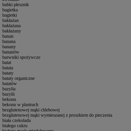
babki płesznik
bagietka
bagietki
bakłażan
bakłażana
bakłażany
banan
banana
banany
bananów
barwniki spożywcze
batat
batata
bataty
bataty organiczne
batatów
bazylia
bazylii
bekonu
bekonu w plastrach
bezglutenowej mąki chlebowej
bezglutenowej mąki wymieszanej z proszkiem do pieczenia
biała czekolada
białego cukru
białego masła migdałowego