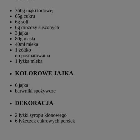
360g
mąki tortowej
65g
cukru
6g
soli
6g
drożdży suszonych
3
jajka
80g
masła
40ml
mleka
1
żółtko
do posmarowania
1 łyżka
mleka
KOLOROWE JAJKA
6
jajka
barwniki spożywcze
DEKORACJA
2 łyżki
syropu klonowego
6 łyżeczek
cukrowych perełek