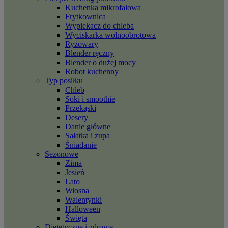
Kuchenka mikrofalowa
Frytkownica
Wypiekacz do chleba
Wyciskarka wolnoobrotowa
Ryżowary
Blender ręczny
Blender o dużej mocy
Robot kuchenny
Typ posiłku
Chleb
Soki i smoothie
Przekąski
Desery
Danie główne
Sałatka i zupa
Śniadanie
Sezonowe
Zima
Jesień
Lato
Wiosna
Walentynki
Halloween
Święta
Dietetyczne i zdrowe