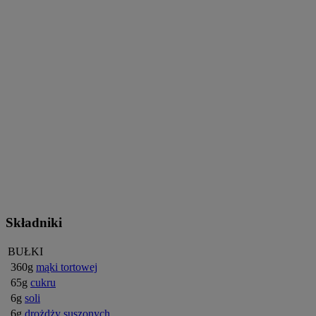
Składniki
BUŁKI
360g
mąki tortowej
65g
cukru
6g
soli
6g
drożdży suszonych