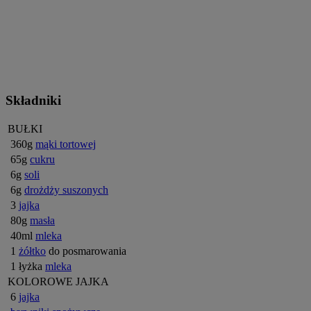
Składniki
BUŁKI
360g
mąki tortowej
65g
cukru
6g
soli
6g
drożdży suszonych
3
jajka
80g
masła
40ml
mleka
1
żółtko
do posmarowania
1 łyżka
mleka
KOLOROWE JAJKA
6
jajka