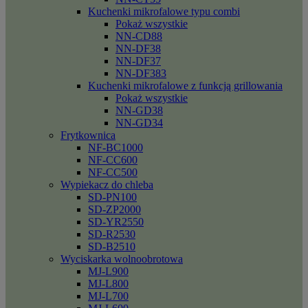
Kuchenki mikrofalowe typu combi
Pokaż wszystkie
NN-CD88
NN-DF38
NN-DF37
NN-DF383
Kuchenki mikrofalowe z funkcją grillowania
Pokaż wszystkie
NN-GD38
NN-GD34
Frytkownica
NF-BC1000
NF-CC600
NF-CC500
Wypiekacz do chleba
SD-PN100
SD-ZP2000
SD-YR2550
SD-R2530
SD-B2510
Wyciskarka wolnoobrotowa
MJ-L900
MJ-L800
MJ-L700