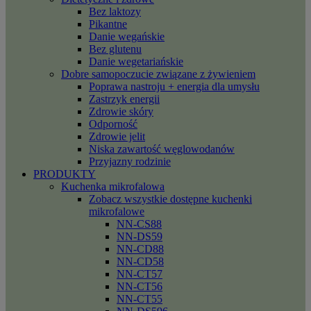
Bez laktozy
Pikantne
Danie wegańskie
Bez glutenu
Danie wegetariańskie
Dobre samopoczucie związane z żywieniem
Poprawa nastroju + energia dla umysłu
Zastrzyk energii
Zdrowie skóry
Odporność
Zdrowie jelit
Niska zawartość węglowodanów
Przyjazny rodzinie
PRODUKTY
Kuchenka mikrofalowa
Zobacz wszystkie dostępne kuchenki
mikrofalowe
NN-CS88
NN-DS59
NN-CD88
NN-CD58
NN-CT57
NN-CT56
NN-CT55