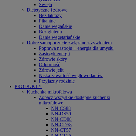
Święta
Dietetyczne i zdrowe
Bez laktozy
Pikantne
Danie wegańskie
Bez glutenu
Danie wegetariańskie
Dobre samopoczucie związane z żywieniem
Poprawa nastroju + energia dla umysłu
Zastrzyk energii
Zdrowie skóry
Odporność
Zdrowie jelit
Niska zawartość węglowodanów
Przyjazny rodzinie
PRODUKTY
Kuchenka mikrofalowa
Zobacz wszystkie dostępne kuchenki
mikrofalowe
NN-CS88
NN-DS59
NN-CD88
NN-CD58
NN-CT57
NN-CT56