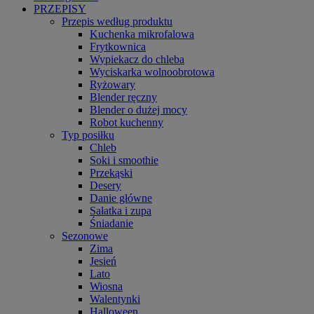
PRZEPISY
Przepis według produktu
Kuchenka mikrofalowa
Frytkownica
Wypiekacz do chleba
Wyciskarka wolnoobrotowa
Ryżowary
Blender ręczny
Blender o dużej mocy
Robot kuchenny
Typ posiłku
Chleb
Soki i smoothie
Przekąski
Desery
Danie główne
Sałatka i zupa
Śniadanie
Sezonowe
Zima
Jesień
Lato
Wiosna
Walentynki
Halloween