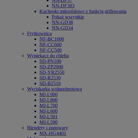
NN-DF37
NN-DF383
Kuchenki mikrofalowe z funkcją grillowania
Pokaż wszystkie
NN-GD38
NN-GD34
Frytkownica
NF-BC1000
NF-CC600
NF-CC500
Wypiekacz do chleba
SD-PN100
SD-ZP2000
SD-YR2550
SD-R2530
SD-B2510
Wyciskarka wolnoobrotowa
MJ-L900
MJ-L800
MJ-L700
MJ-L600
MJ-L501
MJ-L500
Blendery i zupowary
MX-HG4401