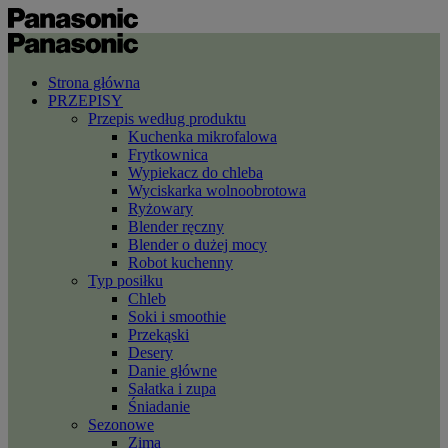
Strona główna
PRZEPISY
Przepis według produktu
Kuchenka mikrofalowa
Frytkownica
Wypiekacz do chleba
Wyciskarka wolnoobrotowa
Ryżowary
Blender ręczny
Blender o dużej mocy
Robot kuchenny
Typ posiłku
Chleb
Soki i smoothie
Przekąski
Desery
Danie główne
Sałatka i zupa
Śniadanie
Sezonowe
Zima