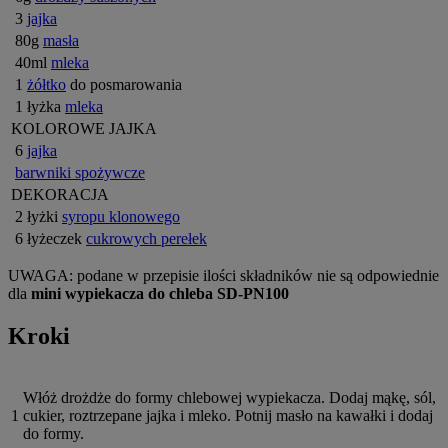
3
jajka
80g
masła
40ml
mleka
1
żółtko
do posmarowania
1 łyżka
mleka
KOLOROWE JAJKA
6
jajka
barwniki spożywcze
DEKORACJA
2 łyżki
syropu klonowego
6 łyżeczek
cukrowych perełek
UWAGA: podane w przepisie ilości składników nie są odpowiednie
dla
mini wypiekacza do chleba SD-PN100
Kroki
Włóż drożdże do formy chlebowej wypiekacza. Dodaj mąkę, sól,
1
cukier, roztrzepane jajka i mleko. Potnij masło na kawałki i dodaj
do formy.