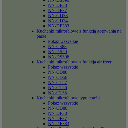
NN-DS596
NN-DF38
NN-DF37
NN-GD38
NN-GD34
NN-DF383
Kuchenki mikrofalowe z funkcją gotowania na
parze
Pokaż wszystkie
NN-CS88
NN-DS59
NN-DS596
Kuchenki mikrofalowe z funkcja air fryer
Pokaż wszystkie
NN-CD88
NN-CD58
NN-CT57
NN-CT56
NN-CT55
Kuchenki mikrofalowe typu combi
Pokaż wszystkie
NN-CD88
NN-DF38
NN-DF37
NN-DF383