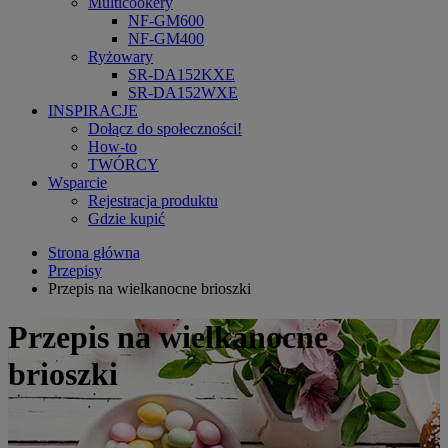
Multicookery
NF-GM600
NF-GM400
Ryżowary
SR-DA152KXE
SR-DA152WXE
INSPIRACJE
Dołącz do społeczności!
How-to
TWÓRCY
Wsparcie
Rejestracja produktu
Gdzie kupić
Strona główna
Przepisy
Przepis na wielkanocne brioszki
Przepis na wielkanocne
brioszki