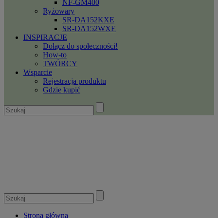
NF-GM400
Ryżowary
SR-DA152KXE
SR-DA152WXE
INSPIRACJE
Dołącz do społeczności!
How-to
TWÓRCY
Wsparcie
Rejestracja produktu
Gdzie kupić
Strona główna