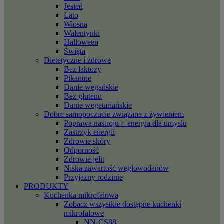
Jesień
Lato
Wiosna
Walentynki
Halloween
Święta
Dietetyczne i zdrowe
Bez laktozy
Pikantne
Danie wegańskie
Bez glutenu
Danie wegetariańskie
Dobre samopoczucie związane z żywieniem
Poprawa nastroju + energia dla umysłu
Zastrzyk energii
Zdrowie skóry
Odporność
Zdrowie jelit
Niska zawartość węglowodanów
Przyjazny rodzinie
PRODUKTY
Kuchenka mikrofalowa
Zobacz wszystkie dostępne kuchenki
mikrofalowe
NN-CS88