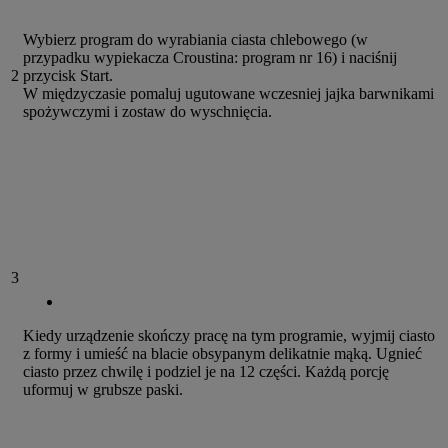
Wybierz program do wyrabiania ciasta chlebowego (w
przypadku wypiekacza Croustina: program nr 16) i naciśnij
2
przycisk Start.
W międzyczasie pomaluj ugutowane wczesniej jajka barwnikami
spożywczymi i zostaw do wyschnięcia.
3
Kiedy urządzenie skończy pracę na tym programie, wyjmij ciasto
z formy i umieść na blacie obsypanym delikatnie mąką. Ugnieć
ciasto przez chwilę i podziel je na 12 części. Każdą porcję
uformuj w grubsze paski.