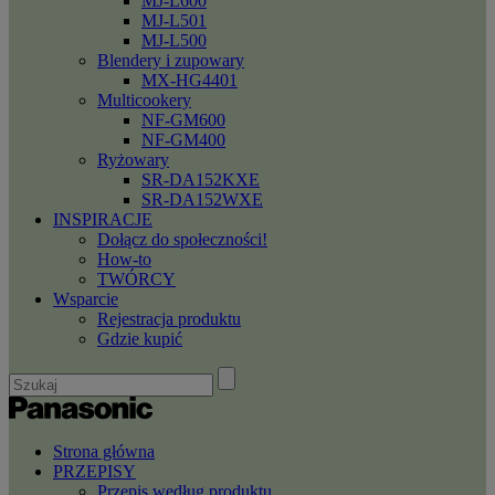
MJ-L600
MJ-L501
MJ-L500
Blendery i zupowary
MX-HG4401
Multicookery
NF-GM600
NF-GM400
Ryżowary
SR-DA152KXE
SR-DA152WXE
INSPIRACJE
Dołącz do społeczności!
How-to
TWÓRCY
Wsparcie
Rejestracja produktu
Gdzie kupić
Strona główna
PRZEPISY
Przepis według produktu