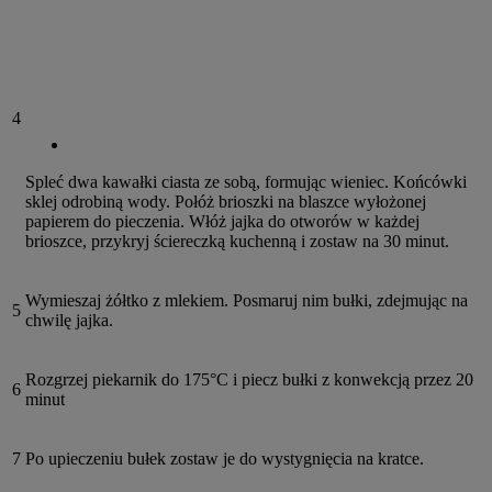
4
Spleć dwa kawałki ciasta ze sobą, formując wieniec. Końcówki
sklej odrobiną wody. Połóż brioszki na blaszce wyłożonej
papierem do pieczenia. Włóż jajka do otworów w każdej
brioszce, przykryj ściereczką kuchenną i zostaw na 30 minut.
Wymieszaj żółtko z mlekiem. Posmaruj nim bułki, zdejmując na
5
chwilę jajka.
Rozgrzej piekarnik do 175°C i piecz bułki z konwekcją przez 20
6
minut
7
Po upieczeniu bułek zostaw je do wystygnięcia na kratce.