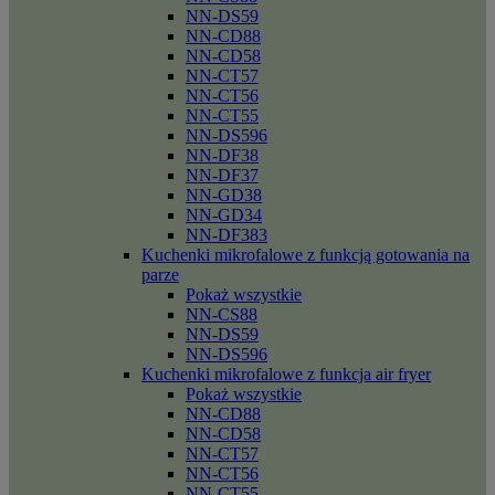
NN-DS59
NN-CD88
NN-CD58
NN-CT57
NN-CT56
NN-CT55
NN-DS596
NN-DF38
NN-DF37
NN-GD38
NN-GD34
NN-DF383
Kuchenki mikrofalowe z funkcją gotowania na
parze
Pokaż wszystkie
NN-CS88
NN-DS59
NN-DS596
Kuchenki mikrofalowe z funkcja air fryer
Pokaż wszystkie
NN-CD88
NN-CD58
NN-CT57
NN-CT56
NN-CT55