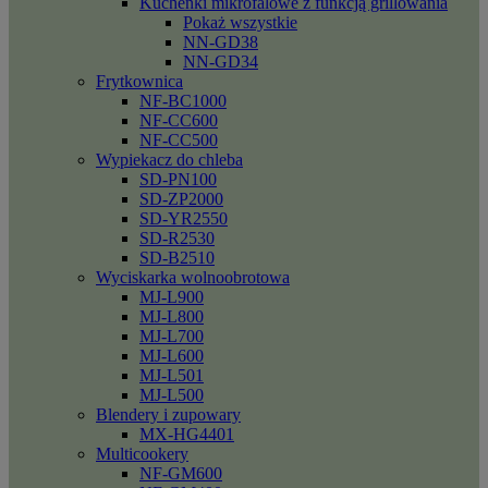
Kuchenki mikrofalowe z funkcją grillowania
Pokaż wszystkie
NN-GD38
NN-GD34
Frytkownica
NF-BC1000
NF-CC600
NF-CC500
Wypiekacz do chleba
SD-PN100
SD-ZP2000
SD-YR2550
SD-R2530
SD-B2510
Wyciskarka wolnoobrotowa
MJ-L900
MJ-L800
MJ-L700
MJ-L600
MJ-L501
MJ-L500
Blendery i zupowary
MX-HG4401
Multicookery
NF-GM600