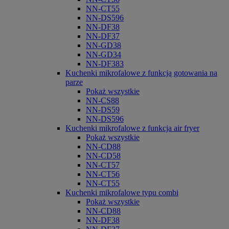
NN-CT55
NN-DS596
NN-DF38
NN-DF37
NN-GD38
NN-GD34
NN-DF383
Kuchenki mikrofalowe z funkcją gotowania na
parze
Pokaż wszystkie
NN-CS88
NN-DS59
NN-DS596
Kuchenki mikrofalowe z funkcja air fryer
Pokaż wszystkie
NN-CD88
NN-CD58
NN-CT57
NN-CT56
NN-CT55
Kuchenki mikrofalowe typu combi
Pokaż wszystkie
NN-CD88
NN-DF38