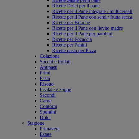
Ricette Salate per il pane
Ricette Dolci per il pane
Ricette per il Pane integrale / multicereali
Ricette per il Pane con semi / frutta secca
Ricette per Brioche
Ricette per il Pane con lievito madre
Ricette per il Pane per bambini
Ricette per Focaccia
Ricette per Panini
Ricette pasta per Pizza
Colazione
Succhi e frullati
Antipasti
Primi
Pasta
Risotto
Insalate e zuppe
Secondi
Carne
Contorni
Spuntini
Dolci
Stagione
Primavera
Estate