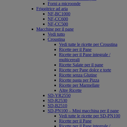
Forni a microonde
Friggitrice ad aria
NF-BC1000
NF-CC600
NF-CC500
Macchine per il pane
Vedi tutto
Croustina
Vedi tutte le ricette per Croustina
Ricette per il Pane
Ricette per il Pane integrale /
multicereali
Ricette Salate per il pane
Ricette per Pane dolce e torte
Ricette senza Glutine
Ricette pasta per Pizza
Ricette per Marmellate
Altre Ricette
SD-YR2550
SD-R2530
SD-B2510
SD-PN100 – Mini macchina per il pane
Vedi tutte le ricette per SD-PN100
Ricette per il Pane
Ricette per il Pane integrale /