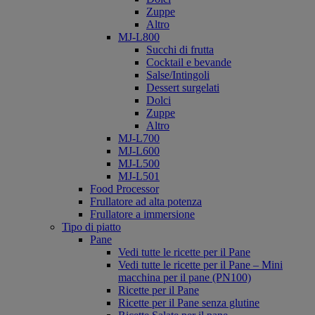
Zuppe
Altro
MJ-L800
Succhi di frutta
Cocktail e bevande
Salse/Intingoli
Dessert surgelati
Dolci
Zuppe
Altro
MJ-L700
MJ-L600
MJ-L500
MJ-L501
Food Processor
Frullatore ad alta potenza
Frullatore a immersione
Tipo di piatto
Pane
Vedi tutte le ricette per il Pane
Vedi tutte le ricette per il Pane – Mini
macchina per il pane (PN100)
Ricette per il Pane
Ricette per il Pane senza glutine