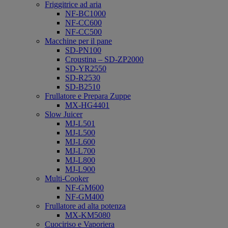
Friggitrice ad aria
NF-BC1000
NF-CC600
NF-CC500
Macchine per il pane
SD-PN100
Croustina – SD-ZP2000
SD-YR2550
SD-R2530
SD-B2510
Frullatore e Prepara Zuppe
MX-HG4401
Slow Juicer
MJ-L501
MJ-L500
MJ-L600
MJ-L700
MJ-L800
MJ-L900
Multi-Cooker
NF-GM600
NF-GM400
Frullatore ad alta potenza
MX-KM5080
Cuociriso e Vaporiera