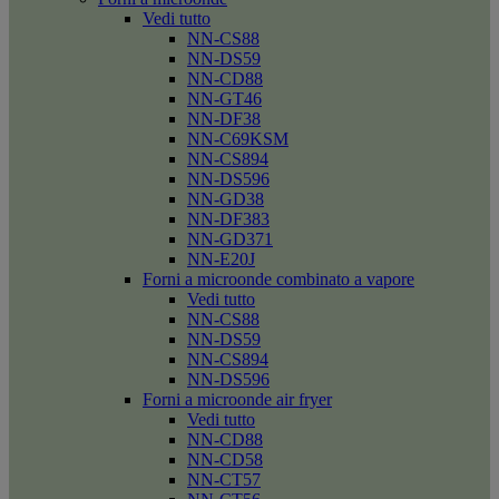
Vedi tutto
NN-CS88
NN-DS59
NN-CD88
NN-GT46
NN-DF38
NN-C69KSM
NN-CS894
NN-DS596
NN-GD38
NN-DF383
NN-GD371
NN-E20J
Forni a microonde combinato a vapore
Vedi tutto
NN-CS88
NN-DS59
NN-CS894
NN-DS596
Forni a microonde air fryer
Vedi tutto
NN-CD88
NN-CD58
NN-CT57