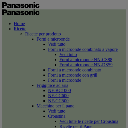
Home
Ricette
Ricette per prodotto
Forni a microonde
Vedi tutto
Forni a microonde combinato a vapore
Vedi tutto
Forni a microonde NN-CS88
Forni a microonde NN-DS59
Forni a microonde combinato
Forni a microonde con grill
Forni a microonde
Friggitrice ad aria
NF-BC1000
NF-CC600
NF-CC500
Macchine per il pane
Vedi tutto
Croustina
Vedi tutte le ricette per Croustina
Ricette per il Pane