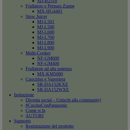
SD-B2510
Frullatore e Prepara Zuppe
MX-HG4401
Slow Juicer
MJ-L501
MJ-L500
MJ-L600
MJ-L700
MJ-L800
MJ-L900
Multi-Cooker
NF-GM600
NF-GM400
Frullatore ad alta potenza
MX-KM5080
Cuociriso e Vaporiera
SR-DA152KXE
SR-DA152WXE
Ispirazione
Diventa social – Unisciti alla community!
#CucinaConPanasonic
Come si fa
AUTORI
Supporto
Registrazione del prodotto