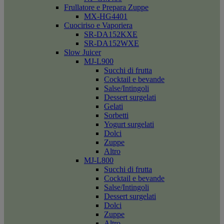
Frullatore e Prepara Zuppe
MX-HG4401
Cuociriso e Vaporiera
SR-DA152KXE
SR-DA152WXE
Slow Juicer
MJ-L900
Succhi di frutta
Cocktail e bevande
Salse/Intingoli
Dessert surgelati
Gelati
Sorbetti
Yogurt surgelati
Dolci
Zuppe
Altro
MJ-L800
Succhi di frutta
Cocktail e bevande
Salse/Intingoli
Dessert surgelati
Dolci
Zuppe
Altro