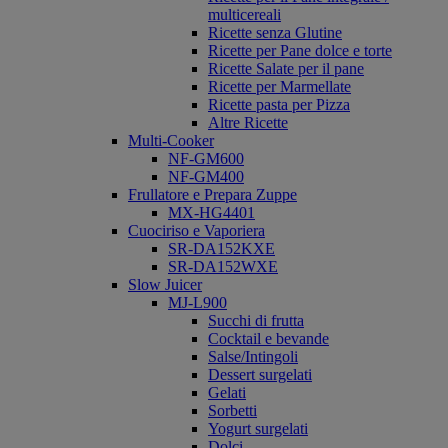
multicereali
Ricette senza Glutine
Ricette per Pane dolce e torte
Ricette Salate per il pane
Ricette per Marmellate
Ricette pasta per Pizza
Altre Ricette
Multi-Cooker
NF-GM600
NF-GM400
Frullatore e Prepara Zuppe
MX-HG4401
Cuociriso e Vaporiera
SR-DA152KXE
SR-DA152WXE
Slow Juicer
MJ-L900
Succhi di frutta
Cocktail e bevande
Salse/Intingoli
Dessert surgelati
Gelati
Sorbetti
Yogurt surgelati
Dolci