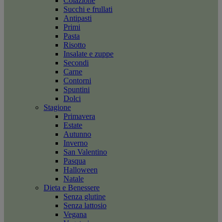
Colazione
Succhi e frullati
Antipasti
Primi
Pasta
Risotto
Insalate e zuppe
Secondi
Carne
Contorni
Spuntini
Dolci
Stagione
Primavera
Estate
Autunno
Inverno
San Valentino
Pasqua
Halloween
Natale
Dieta e Benessere
Senza glutine
Senza lattosio
Vegana