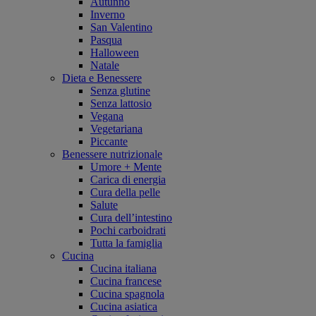
Autunno
Inverno
San Valentino
Pasqua
Halloween
Natale
Dieta e Benessere
Senza glutine
Senza lattosio
Vegana
Vegetariana
Piccante
Benessere nutrizionale
Umore + Mente
Carica di energia
Cura della pelle
Salute
Cura dell’intestino
Pochi carboidrati
Tutta la famiglia
Cucina
Cucina italiana
Cucina francese
Cucina spagnola
Cucina asiatica