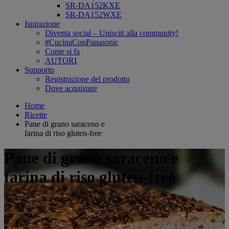
SR-DA152KXE
SR-DA152WXE
Ispirazione
Diventa social – Unisciti alla community!
#CucinaConPanasonic
Come si fa
AUTORI
Supporto
Registrazione del prodotto
Dove acquistare
Home
Ricette
Pane di grano saraceno e
farina di riso gluten-free
Pane di grano saraceno e
farina di riso gluten-free