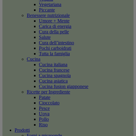
Vegetariana
Piccante
Benessere nutrizionale
Umore + Mente
Carica di energia
Cura della pelle
Salute
Cura dell’intestino
Pochi carboidrati
Tutta la famiglia
Cucina
Cucina italiana
Cucina francese
Cucina spagnola
Cucina asiatica
Cucina fusion giapponese
Ricette per Ingrediente
Patate
Cioccolato
Pesce
Uova
Pollo
Riso
Prodotti
Forni a microonde