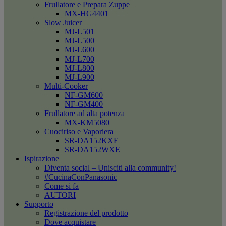
Frullatore e Prepara Zuppe
MX-HG4401
Slow Juicer
MJ-L501
MJ-L500
MJ-L600
MJ-L700
MJ-L800
MJ-L900
Multi-Cooker
NF-GM600
NF-GM400
Frullatore ad alta potenza
MX-KM5080
Cuociriso e Vaporiera
SR-DA152KXE
SR-DA152WXE
Ispirazione
Diventa social – Unisciti alla community!
#CucinaConPanasonic
Come si fa
AUTORI
Supporto
Registrazione del prodotto
Dove acquistare