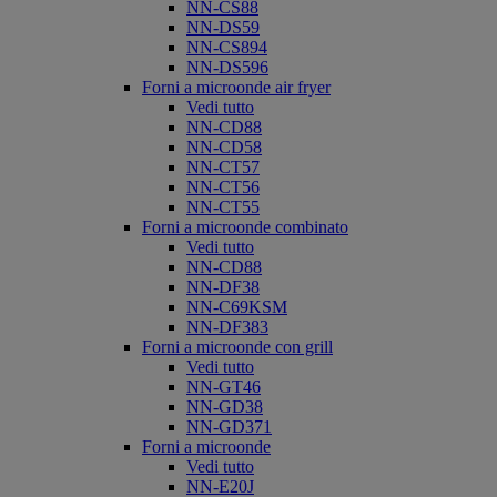
NN-CS88
NN-DS59
NN-CS894
NN-DS596
Forni a microonde air fryer
Vedi tutto
NN-CD88
NN-CD58
NN-CT57
NN-CT56
NN-CT55
Forni a microonde combinato
Vedi tutto
NN-CD88
NN-DF38
NN-C69KSM
NN-DF383
Forni a microonde con grill
Vedi tutto
NN-GT46
NN-GD38
NN-GD371
Forni a microonde
Vedi tutto
NN-E20J