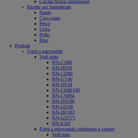
Cucina fusion giapponese
Ricette per Ingrediente
Patate
Cioccolato
Pesce
Uova
Pollo
Riso
Prodotti
Forni a microonde
Vedi tutto
NN-CS88
NN-DS59
NN-CD88
NN-GT46
NN-DF38
NN-C69KSM
NN-CS894
NN-DS596
NN-GD38
NN-DF383
NN-GD371
NN-E20J
Forni a microonde combinato a vapore
Vedi tutto