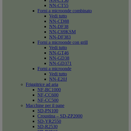
NN-CT56
NN-CT55
Forni a microonde combinato
Vedi tutto
NN-CD88
NN-DF38
NN-C69KSM
NN-DF383
Forni a microonde con grill
Vedi tutto
NN-GT46
NN-GD38
NN-GD371
Forni a microonde
Vedi tutto
NN-E20J
Friggitrice ad aria
NF-BC1000
NF-CC600
NF-CC500
Macchine per il pane
SD-PN100
Croustina – SD-ZP2000
SD-YR2550
SD-R2530