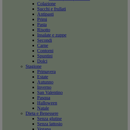
Colazione
Succhi e frullati
Antipasti
Primi
Pasta
Risotto
Insalate e zuppe
Secondi
Carne
Contorni
Spuntini
Dolci
Stagione
Primavera
Estate
Autunno
Inverno
San Valentino
Pasqua
Halloween
Natale
Dieta e Benessere
Senza glutine
Senza lattosio
Vegana