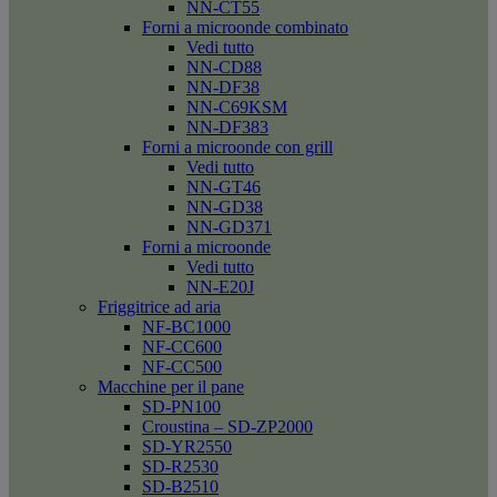
NN-CT55
Forni a microonde combinato
Vedi tutto
NN-CD88
NN-DF38
NN-C69KSM
NN-DF383
Forni a microonde con grill
Vedi tutto
NN-GT46
NN-GD38
NN-GD371
Forni a microonde
Vedi tutto
NN-E20J
Friggitrice ad aria
NF-BC1000
NF-CC600
NF-CC500
Macchine per il pane
SD-PN100
Croustina – SD-ZP2000
SD-YR2550
SD-R2530
SD-B2510