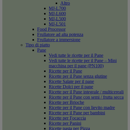
Altro
MJ-L700
MJ-L600
MJ-L500
MJ-L501
Food Processor
Frullatore ad alta potenza
Frullatore a immersione
Tipo di piatto
Pane
Vedi tutte le ricette per il Pane
Vedi tutte le ricette per il Pane – Mini
macchina per il pane (PN100)
Ricette per il Pane
Ricette per il Pane senza glutine
Ricette Salate per il pane
Ricette Dolci per il pane
Ricette per il Pane integrale / multicereali
Ricette per il Pane con semi / frutta secca
Ricette per Brioche
Ricette per il Pane con lievito madre
Ricette per il Pane per bambini
Ricette per Focaccia
Ricette per Panini
Ricette pasta per Pizza