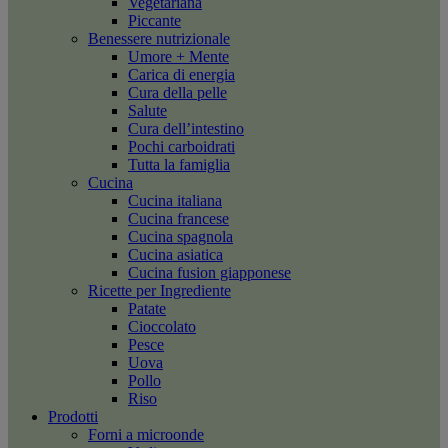
Vegetariana
Piccante
Benessere nutrizionale
Umore + Mente
Carica di energia
Cura della pelle
Salute
Cura dell’intestino
Pochi carboidrati
Tutta la famiglia
Cucina
Cucina italiana
Cucina francese
Cucina spagnola
Cucina asiatica
Cucina fusion giapponese
Ricette per Ingrediente
Patate
Cioccolato
Pesce
Uova
Pollo
Riso
Prodotti
Forni a microonde