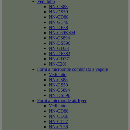
Vedi tutto
NN-CS88
NN-DS59
NN-CD88
NN-GT46
NN-DF38
NN-C69KSM
NN-CS894
NN-DS596
NN-GD38
NN-DF383
NN-GD371
NN-E20J
Forni a microonde combinato a vapore
Vedi tutto
NN-CS88
NN-DS59
NN-CS894
NN-DS596
Forni a microonde air fryer
Vedi tutto
NN-CD88
NN-CD58
NN-CT57
NN-CT56