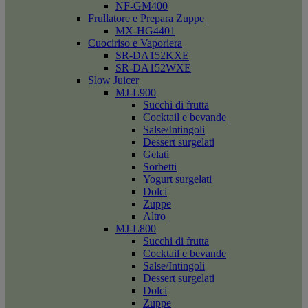
NF-GM400
Frullatore e Prepara Zuppe
MX-HG4401
Cuociriso e Vaporiera
SR-DA152KXE
SR-DA152WXE
Slow Juicer
MJ-L900
Succhi di frutta
Cocktail e bevande
Salse/Intingoli
Dessert surgelati
Gelati
Sorbetti
Yogurt surgelati
Dolci
Zuppe
Altro
MJ-L800
Succhi di frutta
Cocktail e bevande
Salse/Intingoli
Dessert surgelati
Dolci
Zuppe