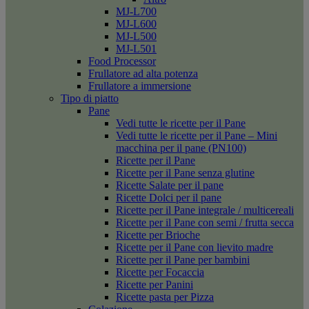
MJ-L700
MJ-L600
MJ-L500
MJ-L501
Food Processor
Frullatore ad alta potenza
Frullatore a immersione
Tipo di piatto
Pane
Vedi tutte le ricette per il Pane
Vedi tutte le ricette per il Pane – Mini
macchina per il pane (PN100)
Ricette per il Pane
Ricette per il Pane senza glutine
Ricette Salate per il pane
Ricette Dolci per il pane
Ricette per il Pane integrale / multicereali
Ricette per il Pane con semi / frutta secca
Ricette per Brioche
Ricette per il Pane con lievito madre
Ricette per il Pane per bambini
Ricette per Focaccia
Ricette per Panini
Ricette pasta per Pizza