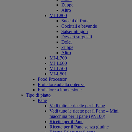
Zuppe
Altro
MJ-L800
Succhi di frutta
Cocktail e bevande
Salse/Intingoli
Dessert surgelati
Dolci
Zuppe
Altro
MJ-L700
MJ-L600
MJ-L500
MJ-L501
Food Processor
Frullatore ad alta potenza
Frullatore a immersione
Tipo di piatto
Pane
Vedi tutte le ricette per il Pane
Vedi tutte le ricette per il Pane – Mini
macchina per il pane (PN100)
Ricette per il Pane
Ricette per il Pane senza glutine