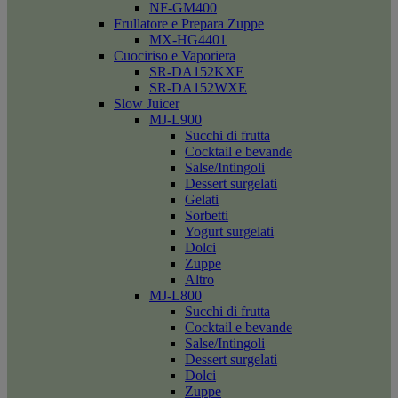
NF-GM400
Frullatore e Prepara Zuppe
MX-HG4401
Cuociriso e Vaporiera
SR-DA152KXE
SR-DA152WXE
Slow Juicer
MJ-L900
Succhi di frutta
Cocktail e bevande
Salse/Intingoli
Dessert surgelati
Gelati
Sorbetti
Yogurt surgelati
Dolci
Zuppe
Altro
MJ-L800
Succhi di frutta
Cocktail e bevande
Salse/Intingoli
Dessert surgelati
Dolci
Zuppe