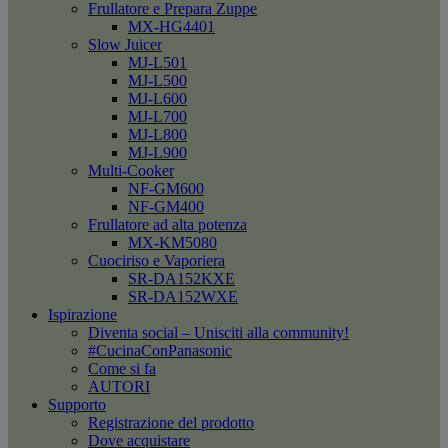
Frullatore e Prepara Zuppe
MX-HG4401
Slow Juicer
MJ-L501
MJ-L500
MJ-L600
MJ-L700
MJ-L800
MJ-L900
Multi-Cooker
NF-GM600
NF-GM400
Frullatore ad alta potenza
MX-KM5080
Cuociriso e Vaporiera
SR-DA152KXE
SR-DA152WXE
Ispirazione
Diventa social – Unisciti alla community!
#CucinaConPanasonic
Come si fa
AUTORI
Supporto
Registrazione del prodotto
Dove acquistare