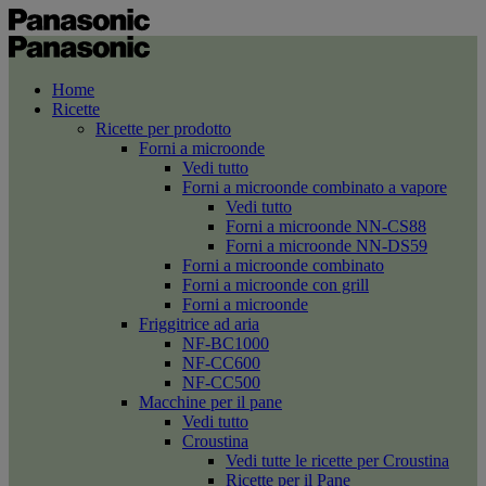
Home
Ricette
Ricette per prodotto
Forni a microonde
Vedi tutto
Forni a microonde combinato a vapore
Vedi tutto
Forni a microonde NN-CS88
Forni a microonde NN-DS59
Forni a microonde combinato
Forni a microonde con grill
Forni a microonde
Friggitrice ad aria
NF-BC1000
NF-CC600
NF-CC500
Macchine per il pane
Vedi tutto
Croustina
Vedi tutte le ricette per Croustina
Ricette per il Pane