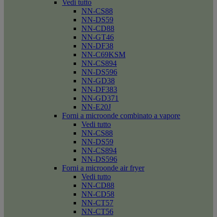
Vedi tutto
NN-CS88
NN-DS59
NN-CD88
NN-GT46
NN-DF38
NN-C69KSM
NN-CS894
NN-DS596
NN-GD38
NN-DF383
NN-GD371
NN-E20J
Forni a microonde combinato a vapore
Vedi tutto
NN-CS88
NN-DS59
NN-CS894
NN-DS596
Forni a microonde air fryer
Vedi tutto
NN-CD88
NN-CD58
NN-CT57
NN-CT56