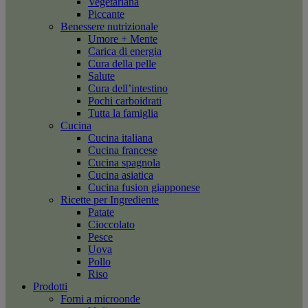
Vegetariana
Piccante
Benessere nutrizionale
Umore + Mente
Carica di energia
Cura della pelle
Salute
Cura dell’intestino
Pochi carboidrati
Tutta la famiglia
Cucina
Cucina italiana
Cucina francese
Cucina spagnola
Cucina asiatica
Cucina fusion giapponese
Ricette per Ingrediente
Patate
Cioccolato
Pesce
Uova
Pollo
Riso
Prodotti
Forni a microonde