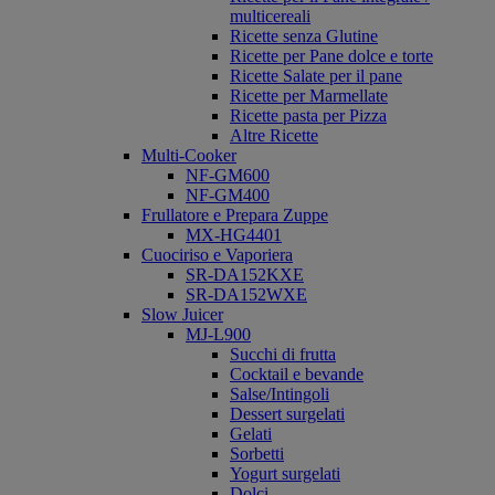
multicereali
Ricette senza Glutine
Ricette per Pane dolce e torte
Ricette Salate per il pane
Ricette per Marmellate
Ricette pasta per Pizza
Altre Ricette
Multi-Cooker
NF-GM600
NF-GM400
Frullatore e Prepara Zuppe
MX-HG4401
Cuociriso e Vaporiera
SR-DA152KXE
SR-DA152WXE
Slow Juicer
MJ-L900
Succhi di frutta
Cocktail e bevande
Salse/Intingoli
Dessert surgelati
Gelati
Sorbetti
Yogurt surgelati
Dolci