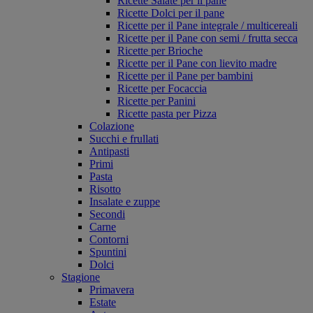
Ricette Salate per il pane
Ricette Dolci per il pane
Ricette per il Pane integrale / multicereali
Ricette per il Pane con semi / frutta secca
Ricette per Brioche
Ricette per il Pane con lievito madre
Ricette per il Pane per bambini
Ricette per Focaccia
Ricette per Panini
Ricette pasta per Pizza
Colazione
Succhi e frullati
Antipasti
Primi
Pasta
Risotto
Insalate e zuppe
Secondi
Carne
Contorni
Spuntini
Dolci
Stagione
Primavera
Estate