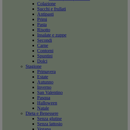
Colazione
Succhi e frullati
Antipasti
Primi
Pasta
Risotto
Insalate e zuppe
Secondi
Carne
Contorni
Spuntini
Dolci
Stagione
Primavera
Estate
Autunno
Inverno
San Valentino
Pasqua
Halloween
Natale
Dieta e Benessere
Senza glutine
Senza lattosio
Vegana