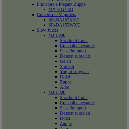
Frullatore e Prepara Zuppe
MX-HG4401
Cuociriso e Vaporiera
SR-DA152KXE
SR-DA152WXE
Slow Juicer
MJ-L900
Succhi di frutta
Cocktail e bevande
Salse/Intingoli
Dessert surgelati
Gelati
Sorbetti
Yogurt surgelati
Dolci
Zuppe
Altro
MJ-L800
Succhi di frutta
Cocktail e bevande
Salse/Intingoli
Dessert surgelati
Dolci
Zuppe
Altro