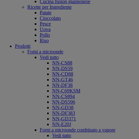
Cucina fusion giapponese
Ricette per Ingrediente
Patate
Cioccolato
Pesce
Uova
Pollo
Riso
Prodotti
Forni a microonde
Vedi tutto
NN-CS88
NN-DS59
NN-CD88
NN-GT46
NN-DF38
NN-C69KSM
NN-CS894
NN-DS596
NN-GD38
NN-DF383
NN-GD371
NN-E20J
Forni a microonde combinato a vapore
Vedi tutto