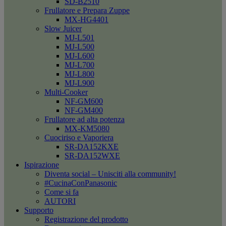
SD-B2510
Frullatore e Prepara Zuppe
MX-HG4401
Slow Juicer
MJ-L501
MJ-L500
MJ-L600
MJ-L700
MJ-L800
MJ-L900
Multi-Cooker
NF-GM600
NF-GM400
Frullatore ad alta potenza
MX-KM5080
Cuociriso e Vaporiera
SR-DA152KXE
SR-DA152WXE
Ispirazione
Diventa social – Unisciti alla community!
#CucinaConPanasonic
Come si fa
AUTORI
Supporto
Registrazione del prodotto