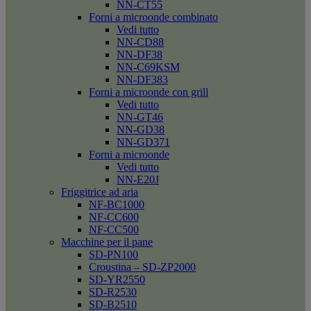
NN-CT55
Forni a microonde combinato
Vedi tutto
NN-CD88
NN-DF38
NN-C69KSM
NN-DF383
Forni a microonde con grill
Vedi tutto
NN-GT46
NN-GD38
NN-GD371
Forni a microonde
Vedi tutto
NN-E20J
Friggitrice ad aria
NF-BC1000
NF-CC600
NF-CC500
Macchine per il pane
SD-PN100
Croustina – SD-ZP2000
SD-YR2550
SD-R2530
SD-B2510