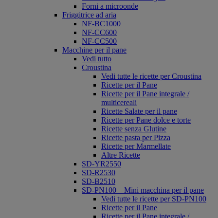
Forni a microonde
Friggitrice ad aria
NF-BC1000
NF-CC600
NF-CC500
Macchine per il pane
Vedi tutto
Croustina
Vedi tutte le ricette per Croustina
Ricette per il Pane
Ricette per il Pane integrale /
multicereali
Ricette Salate per il pane
Ricette per Pane dolce e torte
Ricette senza Glutine
Ricette pasta per Pizza
Ricette per Marmellate
Altre Ricette
SD-YR2550
SD-R2530
SD-B2510
SD-PN100 – Mini macchina per il pane
Vedi tutte le ricette per SD-PN100
Ricette per il Pane
Ricette per il Pane integrale /