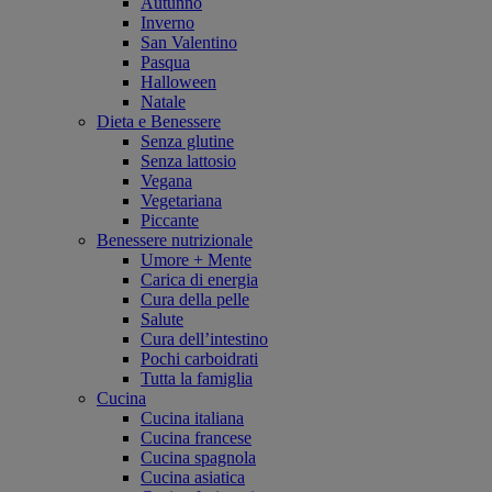
Autunno
Inverno
San Valentino
Pasqua
Halloween
Natale
Dieta e Benessere
Senza glutine
Senza lattosio
Vegana
Vegetariana
Piccante
Benessere nutrizionale
Umore + Mente
Carica di energia
Cura della pelle
Salute
Cura dell’intestino
Pochi carboidrati
Tutta la famiglia
Cucina
Cucina italiana
Cucina francese
Cucina spagnola
Cucina asiatica