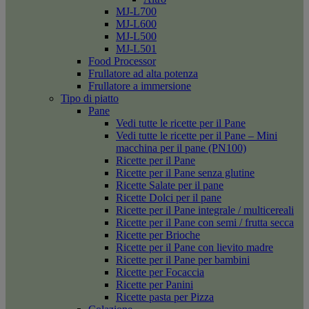
MJ-L700
MJ-L600
MJ-L500
MJ-L501
Food Processor
Frullatore ad alta potenza
Frullatore a immersione
Tipo di piatto
Pane
Vedi tutte le ricette per il Pane
Vedi tutte le ricette per il Pane – Mini
macchina per il pane (PN100)
Ricette per il Pane
Ricette per il Pane senza glutine
Ricette Salate per il pane
Ricette Dolci per il pane
Ricette per il Pane integrale / multicereali
Ricette per il Pane con semi / frutta secca
Ricette per Brioche
Ricette per il Pane con lievito madre
Ricette per il Pane per bambini
Ricette per Focaccia
Ricette per Panini
Ricette pasta per Pizza