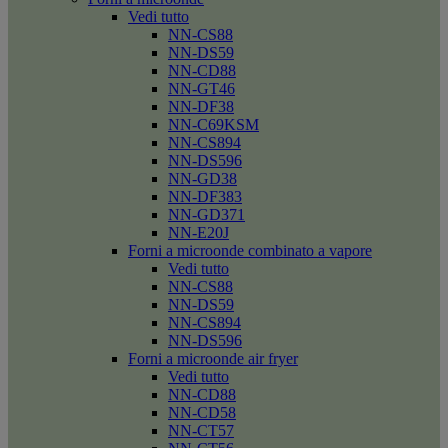
Vedi tutto
NN-CS88
NN-DS59
NN-CD88
NN-GT46
NN-DF38
NN-C69KSM
NN-CS894
NN-DS596
NN-GD38
NN-DF383
NN-GD371
NN-E20J
Forni a microonde combinato a vapore
Vedi tutto
NN-CS88
NN-DS59
NN-CS894
NN-DS596
Forni a microonde air fryer
Vedi tutto
NN-CD88
NN-CD58
NN-CT57