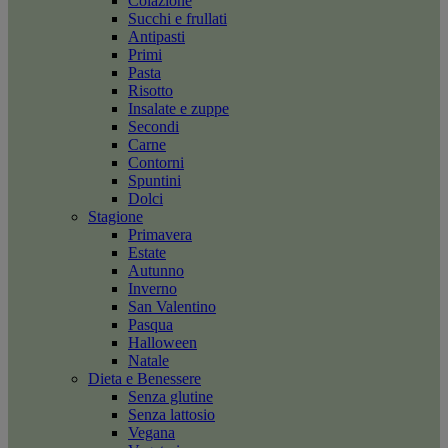
Colazione
Succhi e frullati
Antipasti
Primi
Pasta
Risotto
Insalate e zuppe
Secondi
Carne
Contorni
Spuntini
Dolci
Stagione
Primavera
Estate
Autunno
Inverno
San Valentino
Pasqua
Halloween
Natale
Dieta e Benessere
Senza glutine
Senza lattosio
Vegana