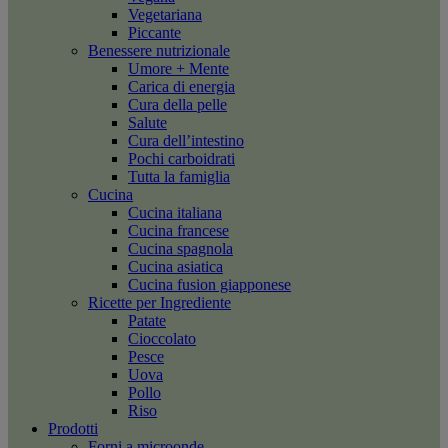
Vegetariana
Piccante
Benessere nutrizionale
Umore + Mente
Carica di energia
Cura della pelle
Salute
Cura dell’intestino
Pochi carboidrati
Tutta la famiglia
Cucina
Cucina italiana
Cucina francese
Cucina spagnola
Cucina asiatica
Cucina fusion giapponese
Ricette per Ingrediente
Patate
Cioccolato
Pesce
Uova
Pollo
Riso
Prodotti
Forni a microonde