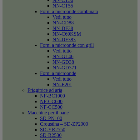
NN-CT56
NN-CT55
Forni a microonde combinato
Vedi tutto
NN-CD88
NN-DF38
NN-C69KSM
NN-DF383
Forni a microonde con grill
Vedi tutto
NN-GT46
NN-GD38
NN-GD371
Forni a microonde
Vedi tutto
NN-E20J
Friggitrice ad aria
NF-BC1000
NF-CC600
NF-CC500
Macchine per il pane
SD-PN100
Croustina – SD-ZP2000
SD-YR2550
SD-R2530