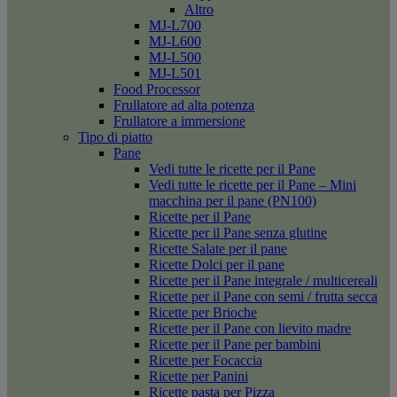
Altro
MJ-L700
MJ-L600
MJ-L500
MJ-L501
Food Processor
Frullatore ad alta potenza
Frullatore a immersione
Tipo di piatto
Pane
Vedi tutte le ricette per il Pane
Vedi tutte le ricette per il Pane – Mini
macchina per il pane (PN100)
Ricette per il Pane
Ricette per il Pane senza glutine
Ricette Salate per il pane
Ricette Dolci per il pane
Ricette per il Pane integrale / multicereali
Ricette per il Pane con semi / frutta secca
Ricette per Brioche
Ricette per il Pane con lievito madre
Ricette per il Pane per bambini
Ricette per Focaccia
Ricette per Panini
Ricette pasta per Pizza