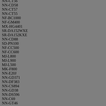
NN-CT56
NN-CD58
NN-CT57
NN-CT55
NF-BC1000
NF-GM400
MX-HG4401
SR-DA152WXE
SR-DA152KXE
NN-CD88
SD-PN100
NF-CC500
NF-CC600
MJ-L800
MJ-L900
MJ-L500
MK-F800
NN-E20J
NN-GD371
NN-DF383
NN-CS894
NN-GD38
NN-DS596
NN-C69
NN-GT46