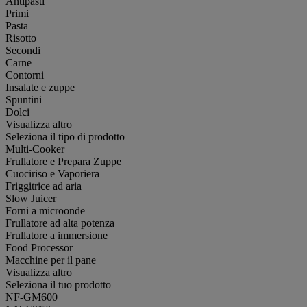
Antipasti
Primi
Pasta
Risotto
Secondi
Carne
Contorni
Insalate e zuppe
Spuntini
Dolci
Visualizza altro
Seleziona il tipo di prodotto
Multi-Cooker
Frullatore e Prepara Zuppe
Cuociriso e Vaporiera
Friggitrice ad aria
Slow Juicer
Forni a microonde
Frullatore ad alta potenza
Frullatore a immersione
Food Processor
Macchine per il pane
Visualizza altro
Seleziona il tuo prodotto
NF-GM600