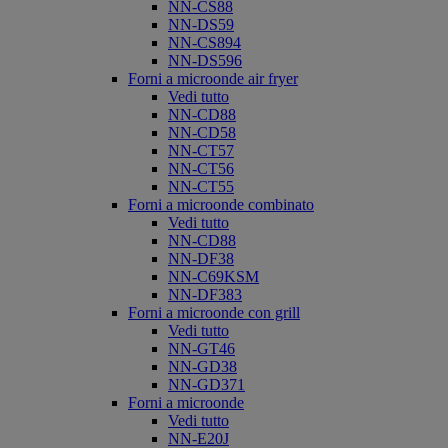
NN-CS88
NN-DS59
NN-CS894
NN-DS596
Forni a microonde air fryer
Vedi tutto
NN-CD88
NN-CD58
NN-CT57
NN-CT56
NN-CT55
Forni a microonde combinato
Vedi tutto
NN-CD88
NN-DF38
NN-C69KSM
NN-DF383
Forni a microonde con grill
Vedi tutto
NN-GT46
NN-GD38
NN-GD371
Forni a microonde
Vedi tutto
NN-E20J