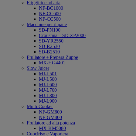
Friggitrice ad aria
NF-BC1000
NF-CC600
NF-CC500
Macchine per il pane
SD-PN100
Croustina – SD-ZP2000
SD-YR2550
SD-R2530
SD-B2510
Frullatore e Prepara Zuppe
MX-HG4401
Slow Juicer
MJ-L501
MJ-L500
MJ-L600
MJ-L700
MJ-L800
MJ-L900
Multi-Cooker
NF-GM600
NF-GM400
Frullatore ad alta potenza
MX-KM5080
Cuociriso e Vaporiera