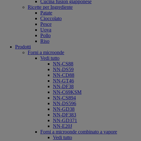
Cucina fusion giapponese
Ricette per Ingrediente
Patate
Cioccolato
Pesce
Uova
Pollo
Riso
Prodotti
Forni a microonde
Vedi tutto
NN-CS88
NN-DS59
NN-CD88
NN-GT46
NN-DF38
NN-C69KSM
NN-CS894
NN-DS596
NN-GD38
NN-DF383
NN-GD371
NN-E20J
Forni a microonde combinato a vapore
Vedi tutto