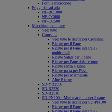
Forni a microonde
Friggitrice ad aria
NF-BC1000
NF-CC600
NF-CC500
Macchine per il pane
Vedi tutto
Croustina
Vedi tutte le ricette per Croustina
Ricette per il Pane
Ricette per il Pane integrale /
multicereali
Ricette Salate per il pane
Ricette per Pane dolce e torte
Ricette senza Glutine
Ricette pasta per Pizza
Ricette per Marmellate
Altre Ricette
SD-YR2550
SD-R2530
SD-B2510
SD-PN100 – Mini macchina per il pane
Vedi tutte le ricette per SD-PN100
Ricette per il Pane
Ricette per il Pane integrale /