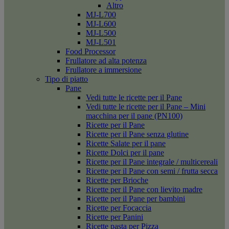
Altro
MJ-L700
MJ-L600
MJ-L500
MJ-L501
Food Processor
Frullatore ad alta potenza
Frullatore a immersione
Tipo di piatto
Pane
Vedi tutte le ricette per il Pane
Vedi tutte le ricette per il Pane – Mini
macchina per il pane (PN100)
Ricette per il Pane
Ricette per il Pane senza glutine
Ricette Salate per il pane
Ricette Dolci per il pane
Ricette per il Pane integrale / multicereali
Ricette per il Pane con semi / frutta secca
Ricette per Brioche
Ricette per il Pane con lievito madre
Ricette per il Pane per bambini
Ricette per Focaccia
Ricette per Panini
Ricette pasta per Pizza