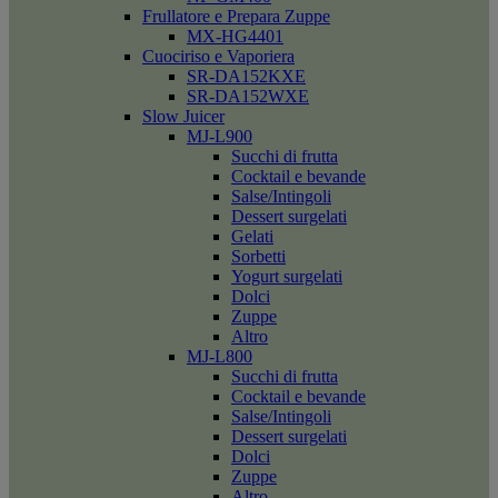
Frullatore e Prepara Zuppe
MX-HG4401
Cuociriso e Vaporiera
SR-DA152KXE
SR-DA152WXE
Slow Juicer
MJ-L900
Succhi di frutta
Cocktail e bevande
Salse/Intingoli
Dessert surgelati
Gelati
Sorbetti
Yogurt surgelati
Dolci
Zuppe
Altro
MJ-L800
Succhi di frutta
Cocktail e bevande
Salse/Intingoli
Dessert surgelati
Dolci
Zuppe
Altro