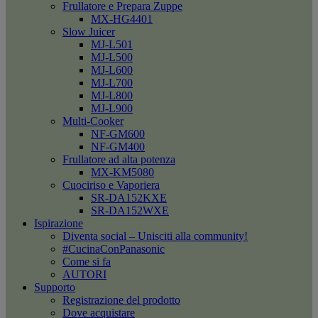
Frullatore e Prepara Zuppe
MX-HG4401
Slow Juicer
MJ-L501
MJ-L500
MJ-L600
MJ-L700
MJ-L800
MJ-L900
Multi-Cooker
NF-GM600
NF-GM400
Frullatore ad alta potenza
MX-KM5080
Cuociriso e Vaporiera
SR-DA152KXE
SR-DA152WXE
Ispirazione
Diventa social – Unisciti alla community!
#CucinaConPanasonic
Come si fa
AUTORI
Supporto
Registrazione del prodotto
Dove acquistare