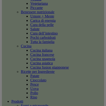
Vegetariana
Piccante
Benessere nutrizionale
Umore + Mente
Carica di energia
Cura della pelle
Salute
Cura dell’intestino
Pochi carboidrati
Tutta la famiglia
Cucina
Cucina italiana
Cucina francese
Cucina spagnola
Cucina asiatica
Cucina fusion giapponese
Ricette per Ingrediente
Patate
Cioccolato
Pesce
Uova
Pollo
Riso
Prodotti
Forni a microonde