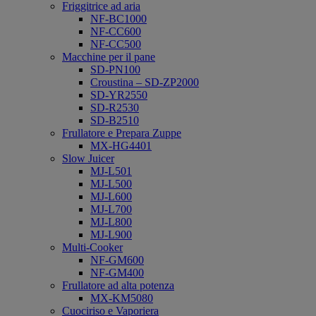
Friggitrice ad aria
NF-BC1000
NF-CC600
NF-CC500
Macchine per il pane
SD-PN100
Croustina – SD-ZP2000
SD-YR2550
SD-R2530
SD-B2510
Frullatore e Prepara Zuppe
MX-HG4401
Slow Juicer
MJ-L501
MJ-L500
MJ-L600
MJ-L700
MJ-L800
MJ-L900
Multi-Cooker
NF-GM600
NF-GM400
Frullatore ad alta potenza
MX-KM5080
Cuociriso e Vaporiera