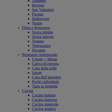
Autunno
Inverno
San Valentino
Pasqua
Halloween
Natale
Dieta e Benessere
Senza glutine
Senza lattosio
Vegana
Vegetariana
Piccante
Benessere nutrizionale
Umore + Mente
Carica di energia
Cura della pelle
Salute
Cura dell’intestino
Pochi carboidrati
Tutta la famiglia
Cucina
Cucina italiana
Cucina francese
Cucina spagnola
Cucina asiatica