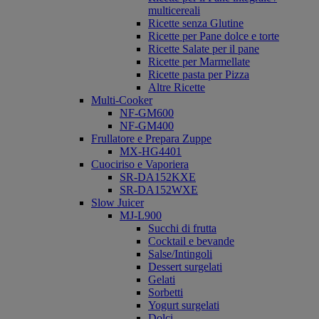
multicereali
Ricette senza Glutine
Ricette per Pane dolce e torte
Ricette Salate per il pane
Ricette per Marmellate
Ricette pasta per Pizza
Altre Ricette
Multi-Cooker
NF-GM600
NF-GM400
Frullatore e Prepara Zuppe
MX-HG4401
Cuociriso e Vaporiera
SR-DA152KXE
SR-DA152WXE
Slow Juicer
MJ-L900
Succhi di frutta
Cocktail e bevande
Salse/Intingoli
Dessert surgelati
Gelati
Sorbetti
Yogurt surgelati
Dolci