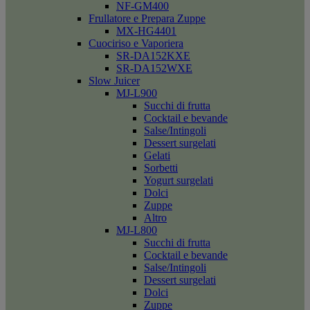
NF-GM400
Frullatore e Prepara Zuppe
MX-HG4401
Cuociriso e Vaporiera
SR-DA152KXE
SR-DA152WXE
Slow Juicer
MJ-L900
Succhi di frutta
Cocktail e bevande
Salse/Intingoli
Dessert surgelati
Gelati
Sorbetti
Yogurt surgelati
Dolci
Zuppe
Altro
MJ-L800
Succhi di frutta
Cocktail e bevande
Salse/Intingoli
Dessert surgelati
Dolci
Zuppe