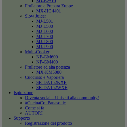
SD-B2510
Frullatore e Prepara Zuppe
MX-HG4401
Slow Juicer
MJ-L501
MJ-L500
MJ-L600
MJ-L700
MJ-L800
MJ-L900
Multi-Cooker
NF-GM600
NF-GM400
Frullatore ad alta potenza
MX-KM5080
Cuociriso e Vaporiera
SR-DA152KXE
SR-DA152WXE
Ispirazione
Diventa social – Unisciti alla community!
#CucinaConPanasonic
Come si fa
AUTORI
Supporto
Registrazione del prodotto