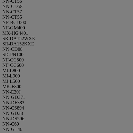
NN-CT56
NN-CD58
NN-CT57
NN-CT55
NF-BC1000
NF-GM400
MX-HG4401
SR-DA152WXE
SR-DA152KXE
NN-CD88
SD-PN100
NF-CC500
NF-CC600
MJ-L800
MJ-L900
MJ-L500
MK-F800
NN-E20J
NN-GD371
NN-DF383
NN-CS894
NN-GD38
NN-DS596
NN-C69
NN-GT46