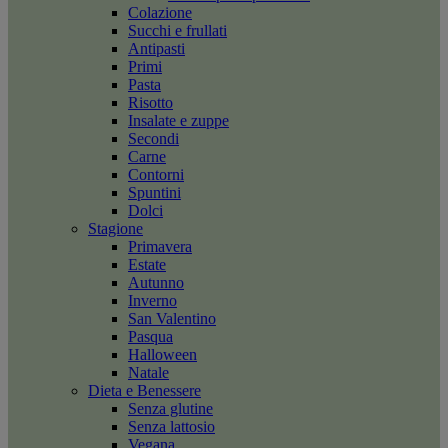
Colazione
Succhi e frullati
Antipasti
Primi
Pasta
Risotto
Insalate e zuppe
Secondi
Carne
Contorni
Spuntini
Dolci
Stagione
Primavera
Estate
Autunno
Inverno
San Valentino
Pasqua
Halloween
Natale
Dieta e Benessere
Senza glutine
Senza lattosio
Vegana