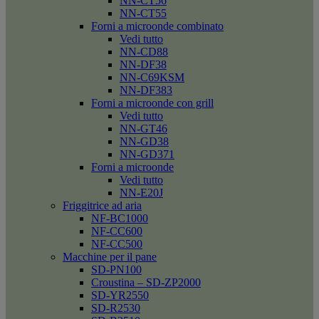
NN-CT56
NN-CT55
Forni a microonde combinato
Vedi tutto
NN-CD88
NN-DF38
NN-C69KSM
NN-DF383
Forni a microonde con grill
Vedi tutto
NN-GT46
NN-GD38
NN-GD371
Forni a microonde
Vedi tutto
NN-E20J
Friggitrice ad aria
NF-BC1000
NF-CC600
NF-CC500
Macchine per il pane
SD-PN100
Croustina – SD-ZP2000
SD-YR2550
SD-R2530