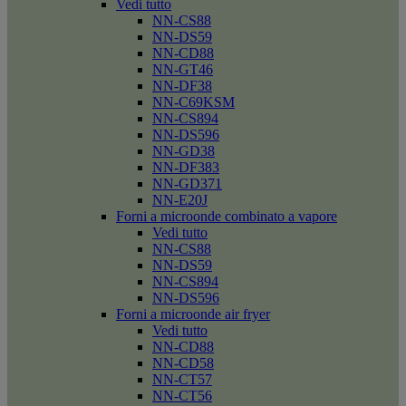
Vedi tutto
NN-CS88
NN-DS59
NN-CD88
NN-GT46
NN-DF38
NN-C69KSM
NN-CS894
NN-DS596
NN-GD38
NN-DF383
NN-GD371
NN-E20J
Forni a microonde combinato a vapore
Vedi tutto
NN-CS88
NN-DS59
NN-CS894
NN-DS596
Forni a microonde air fryer
Vedi tutto
NN-CD88
NN-CD58
NN-CT57
NN-CT56