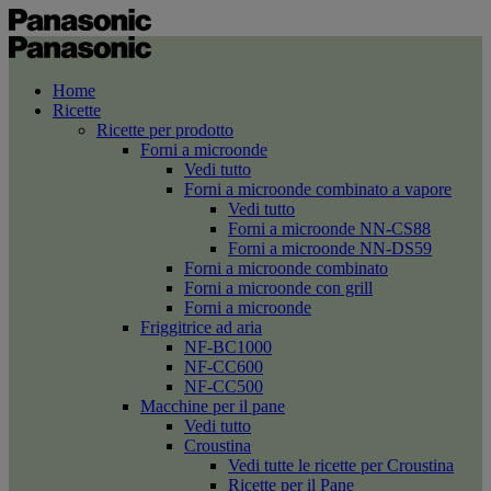
Home
Ricette
Ricette per prodotto
Forni a microonde
Vedi tutto
Forni a microonde combinato a vapore
Vedi tutto
Forni a microonde NN-CS88
Forni a microonde NN-DS59
Forni a microonde combinato
Forni a microonde con grill
Forni a microonde
Friggitrice ad aria
NF-BC1000
NF-CC600
NF-CC500
Macchine per il pane
Vedi tutto
Croustina
Vedi tutte le ricette per Croustina
Ricette per il Pane