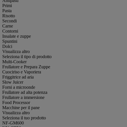
Antipasti
Primi
Pasta
Risotto
Secondi
Carne
Contorni
Insalate e zuppe
Spuntini
Dolci
Visualizza altro
Seleziona il tipo di prodotto
Multi-Cooker
Frullatore e Prepara Zuppe
Cuociriso e Vaporiera
Friggitrice ad aria
Slow Juicer
Forni a microonde
Frullatore ad alta potenza
Frullatore a immersione
Food Processor
Macchine per il pane
Visualizza altro
Seleziona il tuo prodotto
NF-GM600