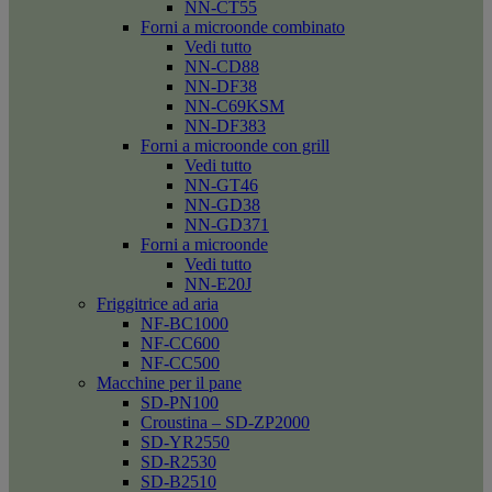
NN-CT55
Forni a microonde combinato
Vedi tutto
NN-CD88
NN-DF38
NN-C69KSM
NN-DF383
Forni a microonde con grill
Vedi tutto
NN-GT46
NN-GD38
NN-GD371
Forni a microonde
Vedi tutto
NN-E20J
Friggitrice ad aria
NF-BC1000
NF-CC600
NF-CC500
Macchine per il pane
SD-PN100
Croustina – SD-ZP2000
SD-YR2550
SD-R2530
SD-B2510