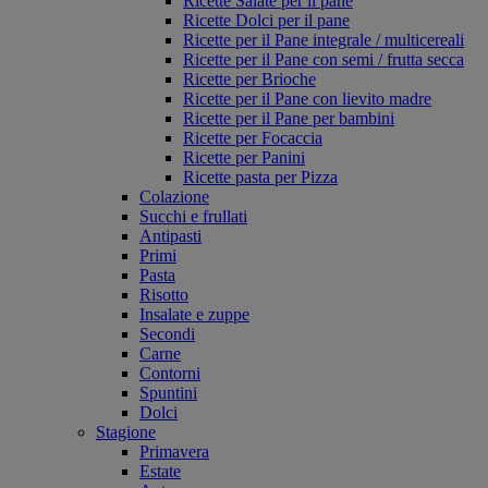
Ricette Salate per il pane
Ricette Dolci per il pane
Ricette per il Pane integrale / multicereali
Ricette per il Pane con semi / frutta secca
Ricette per Brioche
Ricette per il Pane con lievito madre
Ricette per il Pane per bambini
Ricette per Focaccia
Ricette per Panini
Ricette pasta per Pizza
Colazione
Succhi e frullati
Antipasti
Primi
Pasta
Risotto
Insalate e zuppe
Secondi
Carne
Contorni
Spuntini
Dolci
Stagione
Primavera
Estate