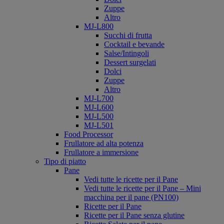
Zuppe
Altro
MJ-L800
Succhi di frutta
Cocktail e bevande
Salse/Intingoli
Dessert surgelati
Dolci
Zuppe
Altro
MJ-L700
MJ-L600
MJ-L500
MJ-L501
Food Processor
Frullatore ad alta potenza
Frullatore a immersione
Tipo di piatto
Pane
Vedi tutte le ricette per il Pane
Vedi tutte le ricette per il Pane – Mini
macchina per il pane (PN100)
Ricette per il Pane
Ricette per il Pane senza glutine