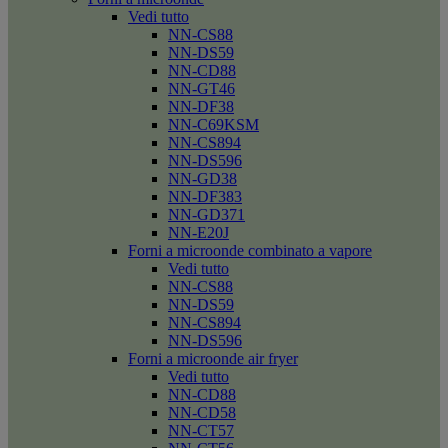
Vedi tutto
NN-CS88
NN-DS59
NN-CD88
NN-GT46
NN-DF38
NN-C69KSM
NN-CS894
NN-DS596
NN-GD38
NN-DF383
NN-GD371
NN-E20J
Forni a microonde combinato a vapore
Vedi tutto
NN-CS88
NN-DS59
NN-CS894
NN-DS596
Forni a microonde air fryer
Vedi tutto
NN-CD88
NN-CD58
NN-CT57