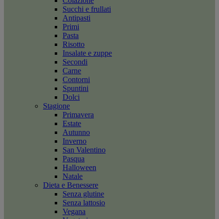
Colazione
Succhi e frullati
Antipasti
Primi
Pasta
Risotto
Insalate e zuppe
Secondi
Carne
Contorni
Spuntini
Dolci
Stagione
Primavera
Estate
Autunno
Inverno
San Valentino
Pasqua
Halloween
Natale
Dieta e Benessere
Senza glutine
Senza lattosio
Vegana