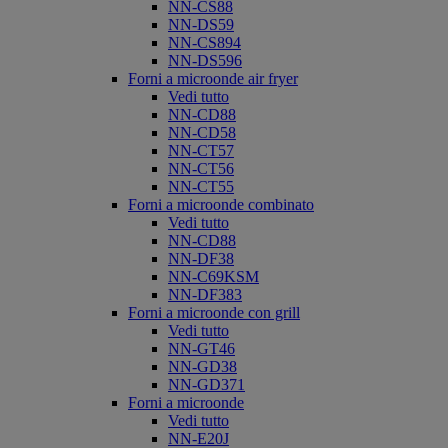
NN-CS88
NN-DS59
NN-CS894
NN-DS596
Forni a microonde air fryer
Vedi tutto
NN-CD88
NN-CD58
NN-CT57
NN-CT56
NN-CT55
Forni a microonde combinato
Vedi tutto
NN-CD88
NN-DF38
NN-C69KSM
NN-DF383
Forni a microonde con grill
Vedi tutto
NN-GT46
NN-GD38
NN-GD371
Forni a microonde
Vedi tutto
NN-E20J