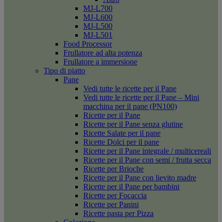
MJ-L700
MJ-L600
MJ-L500
MJ-L501
Food Processor
Frullatore ad alta potenza
Frullatore a immersione
Tipo di piatto
Pane
Vedi tutte le ricette per il Pane
Vedi tutte le ricette per il Pane – Mini
macchina per il pane (PN100)
Ricette per il Pane
Ricette per il Pane senza glutine
Ricette Salate per il pane
Ricette Dolci per il pane
Ricette per il Pane integrale / multicereali
Ricette per il Pane con semi / frutta secca
Ricette per Brioche
Ricette per il Pane con lievito madre
Ricette per il Pane per bambini
Ricette per Focaccia
Ricette per Panini
Ricette pasta per Pizza