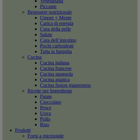
Vegetariana
Piccante
Benessere nutrizionale
Umore + Mente
Carica di energia
Cura della pelle
Salute
Cura dell’intestino
Pochi carboidrati
Tutta la famiglia
Cucina
Cucina italiana
Cucina francese
Cucina spagnola
Cucina asiatica
Cucina fusion giapponese
Ricette per Ingrediente
Patate
Cioccolato
Pesce
Uova
Pollo
Riso
Prodotti
Forni a microonde