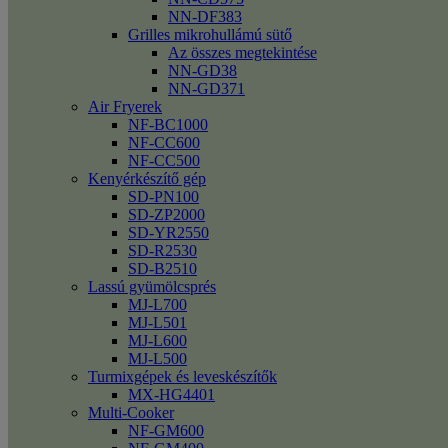
NN-DF383
Grilles mikrohullámú sütő
Az összes megtekintése
NN-GD38
NN-GD371
Air Fryerek
NF-BC1000
NF-CC600
NF-CC500
Kenyérkészítő gép
SD-PN100
SD-ZP2000
SD-YR2550
SD-R2530
SD-B2510
Lassú gyümölcsprés
MJ-L700
MJ-L501
MJ-L600
MJ-L500
Turmixgépek és leveskészítők
MX-HG4401
Multi-Cooker
NF-GM600