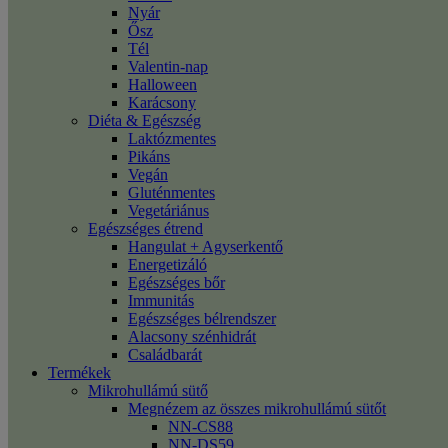
Nyár
Ősz
Tél
Valentin-nap
Halloween
Karácsony
Diéta & Egészség
Laktózmentes
Pikáns
Vegán
Gluténmentes
Vegetáriánus
Egészséges étrend
Hangulat + Agyserkentő
Energetizáló
Egészséges bőr
Immunitás
Egészséges bélrendszer
Alacsony szénhidrát
Családbarát
Termékek
Mikrohullámú sütő
Megnézem az összes mikrohullámú sütőt
NN-CS88
NN-DS59