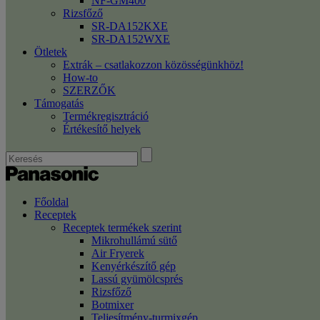
NF-GM400
Rizsfőző
SR-DA152KXE
SR-DA152WXE
Ötletek
Extrák – csatlakozzon közösségünkhöz!
How-to
SZERZŐK
Támogatás
Termékregisztráció
Értékesítő helyek
Főoldal
Receptek
Receptek termékek szerint
Mikrohullámú sütő
Air Fryerek
Kenyérkészítő gép
Lassú gyümölcsprés
Rizsfőző
Botmixer
Teljesítmény-turmixgép