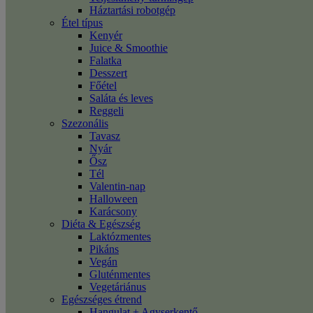
Háztartási robotgép
Étel típus
Kenyér
Juice & Smoothie
Falatka
Desszert
Főétel
Saláta és leves
Reggeli
Szezonális
Tavasz
Nyár
Ősz
Tél
Valentin-nap
Halloween
Karácsony
Diéta & Egészség
Laktózmentes
Pikáns
Vegán
Gluténmentes
Vegetáriánus
Egészséges étrend
Hangulat + Agyserkentő