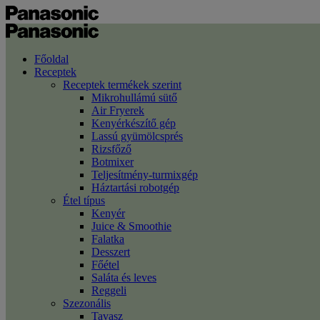
Főoldal
Receptek
Receptek termékek szerint
Mikrohullámú sütő
Air Fryerek
Kenyérkészítő gép
Lassú gyümölcsprés
Rizsfőző
Botmixer
Teljesítmény-turmixgép
Háztartási robotgép
Étel típus
Kenyér
Juice & Smoothie
Falatka
Desszert
Főétel
Saláta és leves
Reggeli
Szezonális
Tavasz