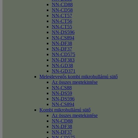
NN-CD88
NN-CD58
NN-CT57
NN-CT56
NN-CT55
NN-DS596
NN-CS894
NN-DF38
NN-DF37
NN-CD575
NN-DF383
NN-GD38
NN-GD371
Meleglevegős kombi mikrohullámú sütő
Az összes megtekintése
NN-CS88
NN-DS59
NN-DS596
NN-CS894
Kombi mikrohullámú sütő
Az összes megtekintése
NN-CD88
NN-DF38
NN-DF37
NN-CD575