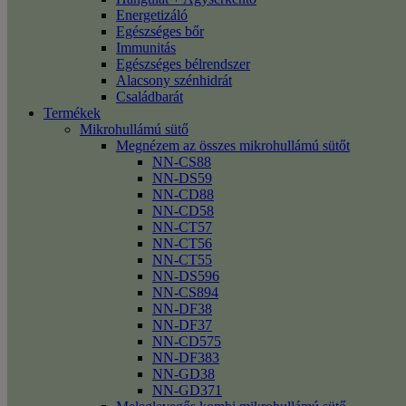
Energetizáló
Egészséges bőr
Immunitás
Egészséges bélrendszer
Alacsony szénhidrát
Családbarát
Termékek
Mikrohullámú sütő
Megnézem az összes mikrohullámú sütőt
NN-CS88
NN-DS59
NN-CD88
NN-CD58
NN-CT57
NN-CT56
NN-CT55
NN-DS596
NN-CS894
NN-DF38
NN-DF37
NN-CD575
NN-DF383
NN-GD38
NN-GD371