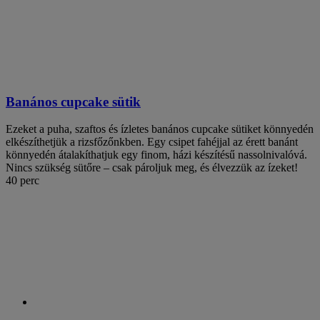
Banános cupcake sütik
Ezeket a puha, szaftos és ízletes banános cupcake sütiket könnyedén
elkészíthetjük a rizsfőzőnkben. Egy csipet fahéjjal az érett banánt
könnyedén átalakíthatjuk egy finom, házi készítésű nassolnivalóvá.
Nincs szükség sütőre – csak pároljuk meg, és élvezzük az ízeket!
40 perc