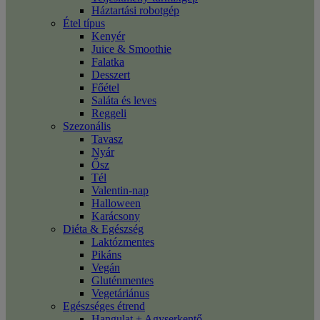
Háztartási robotgép
Étel típus
Kenyér
Juice & Smoothie
Falatka
Desszert
Főétel
Saláta és leves
Reggeli
Szezonális
Tavasz
Nyár
Ősz
Tél
Valentin-nap
Halloween
Karácsony
Diéta & Egészség
Laktózmentes
Pikáns
Vegán
Gluténmentes
Vegetáriánus
Egészséges étrend
Hangulat + Agyserkentő