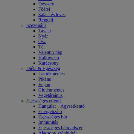
Desszert
Főétel
Saláta és leves
Reggeli
Szezonális
Tavasz
Nyár
Ősz
Tél
Valentin-nap
Halloween
Karácsony
Diéta & Egészség
Laktózmentes
Pikáns
Vegán
Gluténmentes
Vegetáriánus
Egészséges étrend
Hangulat + Agyserkentő
Energetizáló
Egészséges bőr
Immunitás
Egészséges bélrendszer
Alacsony szénhidrát