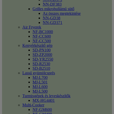
NN-DF383
Grilles mikrohullámú sütő
Az összes megtekintése
NN-GD38
NN-GD371
Air Fryerek
NF-BC1000
NF-CC600
NF-CC500
Kenyérkészítő gép
SD-PN100
SD-ZP2000
SD-YR2550
SD-R2530
SD-B2510
Lassú gyümölcsprés
MJ-L700
MJ-L501
MJ-L600
MJ-L500
Turmixgépek és leveskészítők
MX-HG4401
Multi-Cooker
NF-GM600