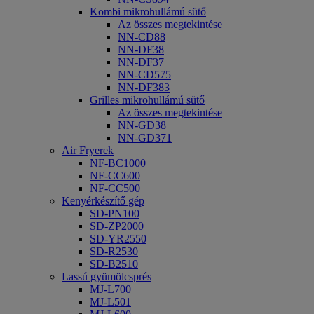
Kombi mikrohullámú sütő
Az összes megtekintése
NN-CD88
NN-DF38
NN-DF37
NN-CD575
NN-DF383
Grilles mikrohullámú sütő
Az összes megtekintése
NN-GD38
NN-GD371
Air Fryerek
NF-BC1000
NF-CC600
NF-CC500
Kenyérkészítő gép
SD-PN100
SD-ZP2000
SD-YR2550
SD-R2530
SD-B2510
Lassú gyümölcsprés
MJ-L700
MJ-L501