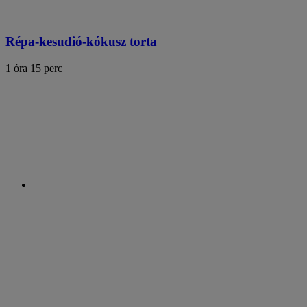
Répa-kesudió-kókusz torta
1 óra 15 perc