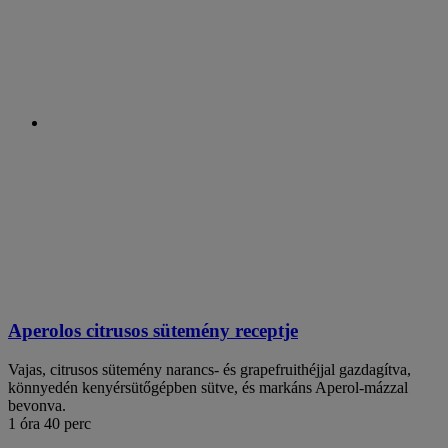
Aperolos citrusos sütemény receptje
Vajas, citrusos sütemény narancs- és grapefruithéjjal gazdagítva,
könnyedén kenyérsütőgépben sütve, és markáns Aperol-mázzal
bevonva.
1 óra 40 perc