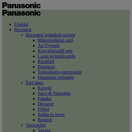
Főoldal
Receptek
Receptek termékek szerint
Mikrohullámú sütő
Air Fryerek
Kenyérkészítő gép
Lassú gyümölcsprés
Rizsfőző
Botmixer
Teljesítmény-turmixgép
Háztartási robotgép
Étel típus
Kenyér
Juice & Smoothie
Falatka
Desszert
Főétel
Saláta és leves
Reggeli
Szezonális
Tavasz