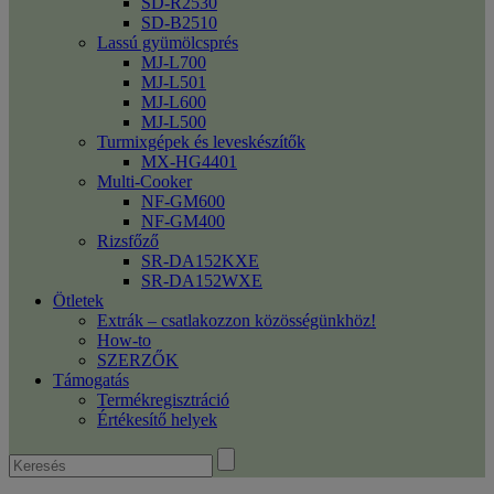
SD-R2530
SD-B2510
Lassú gyümölcsprés
MJ-L700
MJ-L501
MJ-L600
MJ-L500
Turmixgépek és leveskészítők
MX-HG4401
Multi-Cooker
NF-GM600
NF-GM400
Rizsfőző
SR-DA152KXE
SR-DA152WXE
Ötletek
Extrák – csatlakozzon közösségünkhöz!
How-to
SZERZŐK
Támogatás
Termékregisztráció
Értékesítő helyek