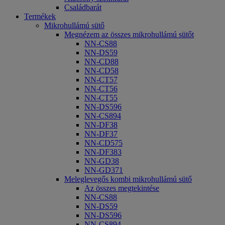
Családbarát
Termékek
Mikrohullámú sütő
Megnézem az összes mikrohullámú sütőt
NN-CS88
NN-DS59
NN-CD88
NN-CD58
NN-CT57
NN-CT56
NN-CT55
NN-DS596
NN-CS894
NN-DF38
NN-DF37
NN-CD575
NN-DF383
NN-GD38
NN-GD371
Meleglevegős kombi mikrohullámú sütő
Az összes megtekintése
NN-CS88
NN-DS59
NN-DS596
NN-CS894