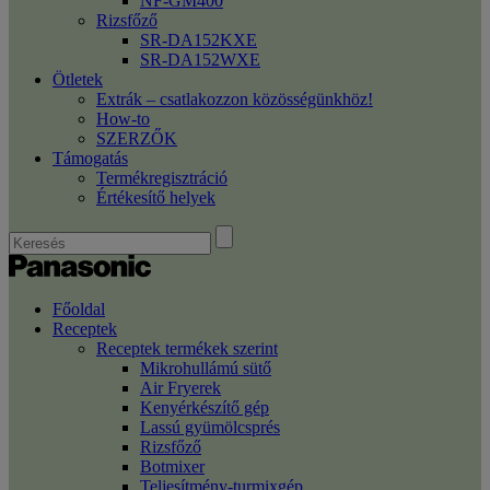
NF-GM400
Rizsfőző
SR-DA152KXE
SR-DA152WXE
Ötletek
Extrák – csatlakozzon közösségünkhöz!
How-to
SZERZŐK
Támogatás
Termékregisztráció
Értékesítő helyek
Főoldal
Receptek
Receptek termékek szerint
Mikrohullámú sütő
Air Fryerek
Kenyérkészítő gép
Lassú gyümölcsprés
Rizsfőző
Botmixer
Teljesítmény-turmixgép