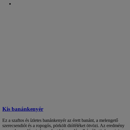
Kis banánkenyér
Ez a szaftos és ízletes banánkenyér az érett banánt, a melengető
szerecsendiót és a ropogós, pörkölt dióféléket ötvözi. Az eredmény