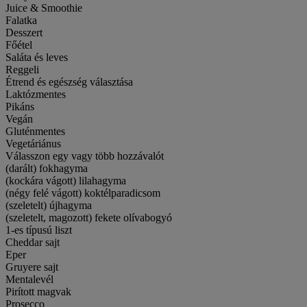
Juice & Smoothie
Falatka
Desszert
Főétel
Saláta és leves
Reggeli
Étrend és egészség választása
Laktózmentes
Pikáns
Vegán
Gluténmentes
Vegetáriánus
Válasszon egy vagy több hozzávalót
(darált) fokhagyma
(kockára vágott) lilahagyma
(négy felé vágott) koktélparadicsom
(szeletelt) újhagyma
(szeletelt, magozott) fekete olívabogyó
1-es típusú liszt
Cheddar sajt
Eper
Gruyere sajt
Mentalevél
Pirított magvak
Prosecco