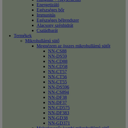
Energetizáló
Egészséges bőr
Immunitás
Egészséges bélrendszer
Alacsony szénhidrát
Családbarát
Termékek
Mikrohullámú sütő
Megnézem az összes mikrohullámú sütőt
NN-CS88
NN-DS59
NN-CD88
NN-CD58
NN-CT57
NN-CT56
NN-CT55
NN-DS596
NN-CS894
NN-DF38
NN-DF37
NN-CD575
NN-DF383
NN-GD38
NN-GD371