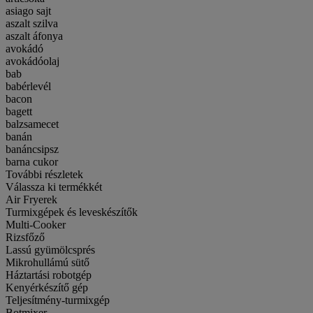
asiago sajt
aszalt szilva
aszalt áfonya
avokádó
avokádóolaj
bab
babérlevél
bacon
bagett
balzsamecet
banán
banáncsipsz
barna cukor
További részletek
Válassza ki termékkét
Air Fryerek
Turmixgépek és leveskészítők
Multi-Cooker
Rizsfőző
Lassú gyümölcsprés
Mikrohullámú sütő
Háztartási robotgép
Kenyérkészítő gép
Teljesítmény-turmixgép
Botmixer