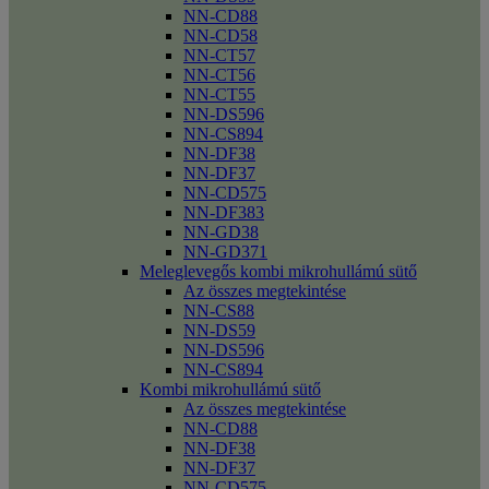
NN-CD88
NN-CD58
NN-CT57
NN-CT56
NN-CT55
NN-DS596
NN-CS894
NN-DF38
NN-DF37
NN-CD575
NN-DF383
NN-GD38
NN-GD371
Meleglevegős kombi mikrohullámú sütő
Az összes megtekintése
NN-CS88
NN-DS59
NN-DS596
NN-CS894
Kombi mikrohullámú sütő
Az összes megtekintése
NN-CD88
NN-DF38
NN-DF37
NN-CD575