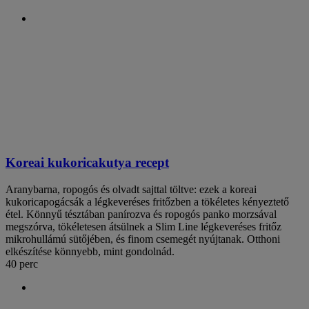
Koreai kukoricakutya recept
Aranybarna, ropogós és olvadt sajttal töltve: ezek a koreai
kukoricapogácsák a légkeveréses fritőzben a tökéletes kényeztető
étel. Könnyű tésztában panírozva és ropogós panko morzsával
megszórva, tökéletesen átsülnek a Slim Line légkeveréses fritőz
mikrohullámú sütőjében, és finom csemegét nyújtanak. Otthoni
elkészítése könnyebb, mint gondolnád.
40 perc