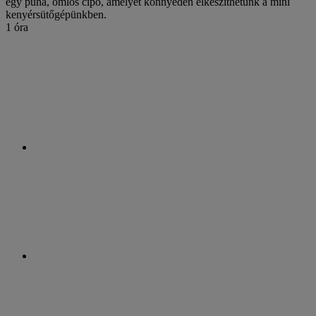
egy puha, omlós cipó, amelyet könnyedén elkészíthetünk a mini
kenyérsütőgépünkben.
1 óra