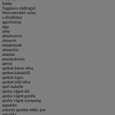
Saláta
Taggiasca olajbogyó
Worcestershire szósz
a díszítéshez
agavészirup
alga
alma
almaborecet
almaecet
almakonyak
almaszósz
ananász
ananászkocka
aperol
aprított fekete olíva
aprított kakukkfű
aprított kapor
aprított zöld olíva
apró makréla
apróra vágott dió
apróra vágott gomba
apróra vágott rozmaring
aquafaba
aranytej (golden milk) -por
articsóka