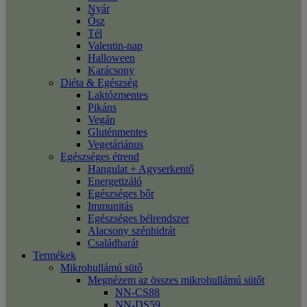
Nyár
Ősz
Tél
Valentin-nap
Halloween
Karácsony
Diéta & Egészség
Laktózmentes
Pikáns
Vegán
Gluténmentes
Vegetáriánus
Egészséges étrend
Hangulat + Agyserkentő
Energetizáló
Egészséges bőr
Immunitás
Egészséges bélrendszer
Alacsony szénhidrát
Családbarát
Termékek
Mikrohullámú sütő
Megnézem az összes mikrohullámú sütőt
NN-CS88
NN-DS59