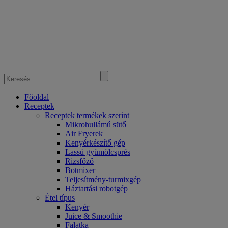
Főoldal
Receptek
Receptek termékek szerint
Mikrohullámú sütő
Air Fryerek
Kenyérkészítő gép
Lassú gyümölcsprés
Rizsfőző
Botmixer
Teljesítmény-turmixgép
Háztartási robotgép
Étel típus
Kenyér
Juice & Smoothie
Falatka