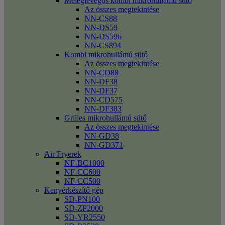
Meleglevegős kombi mikrohullámú sütő
Az összes megtekintése
NN-CS88
NN-DS59
NN-DS596
NN-CS894
Kombi mikrohullámú sütő
Az összes megtekintése
NN-CD88
NN-DF38
NN-DF37
NN-CD575
NN-DF383
Grilles mikrohullámú sütő
Az összes megtekintése
NN-GD38
NN-GD371
Air Fryerek
NF-BC1000
NF-CC600
NF-CC500
Kenyérkészítő gép
SD-PN100
SD-ZP2000
SD-YR2550