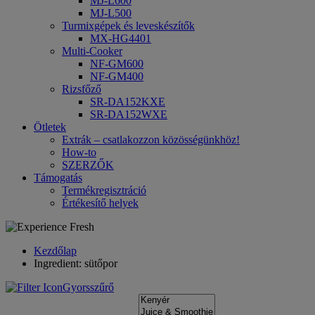
MJ-L600
MJ-L500
Turmixgépek és leveskészítők
MX-HG4401
Multi-Cooker
NF-GM600
NF-GM400
Rizsfőző
SR-DA152KXE
SR-DA152WXE
Ötletek
Extrák – csatlakozzon közösségünkhöz!
How-to
SZERZŐK
Támogatás
Termékregisztráció
Értékesítő helyek
Kezdőlap
Ingredient: sütőpor
Gyorsszűrő