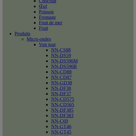
Chocolat
Œuf
Poisson
Fromage
Fruit de mer
Fruit
Produits
Micro-ondes
Voir tout
NN-CS88
NN-DS59
NN-DS596M
NN-DS596B
NN-CD88
NN-CD87
NN-GD38
NN-DF38
NN-DF37
NN-CD575
NN-CD565
NN-DF385
NN-DF383
NN-C69
NN-GT46
NN-GT45