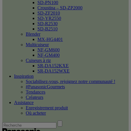
SD-PN100
Croustina – SD-ZP2000
SD-ZF2010
SD-YR2550
SD-R2530
SD-B2510
Blender
MX-HG4401
Multicuiseur
NF-GM600
NF-GM400
Cuiseurs à riz
SR-DA152KXE
SR-DA152WXE
Inspiration
Sociabilisez-vous, rejoignez notre communauté !
#PanasonicGourmets
Tendances
Créateurs
Assistance
Enregistrement produit
Où acheter