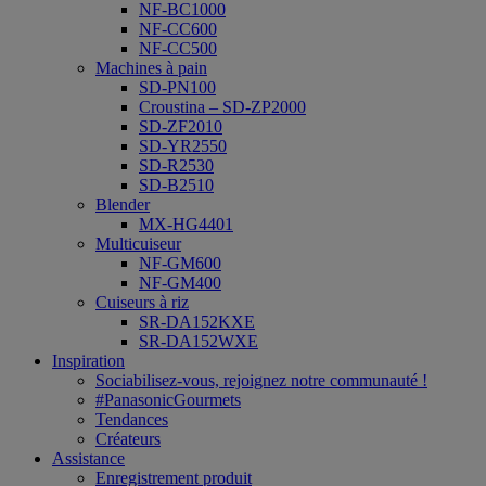
NF-BC1000
NF-CC600
NF-CC500
Machines à pain
SD-PN100
Croustina – SD-ZP2000
SD-ZF2010
SD-YR2550
SD-R2530
SD-B2510
Blender
MX-HG4401
Multicuiseur
NF-GM600
NF-GM400
Cuiseurs à riz
SR-DA152KXE
SR-DA152WXE
Inspiration
Sociabilisez-vous, rejoignez notre communauté !
#PanasonicGourmets
Tendances
Créateurs
Assistance
Enregistrement produit