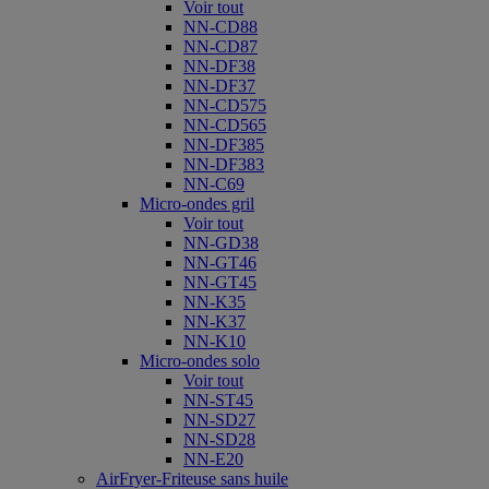
Voir tout
NN-CD88
NN-CD87
NN-DF38
NN-DF37
NN-CD575
NN-CD565
NN-DF385
NN-DF383
NN-C69
Micro-ondes gril
Voir tout
NN-GD38
NN-GT46
NN-GT45
NN-K35
NN-K37
NN-K10
Micro-ondes solo
Voir tout
NN-ST45
NN-SD27
NN-SD28
NN-E20
AirFryer-Friteuse sans huile