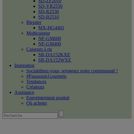
SD-ZF2010
SD-YR2550
SD-R2530
SD-B2510
Blender
MX-HG4401
Multicuiseur
NF-GM600
NF-GM400
Cuiseurs à riz
SR-DA152KXE
SR-DA152WXE
Inspiration
Sociabilisez-vous, rejoignez notre communauté !
#PanasonicGourmets
Tendances
Créateurs
Assistance
Enregistrement produit
Où acheter