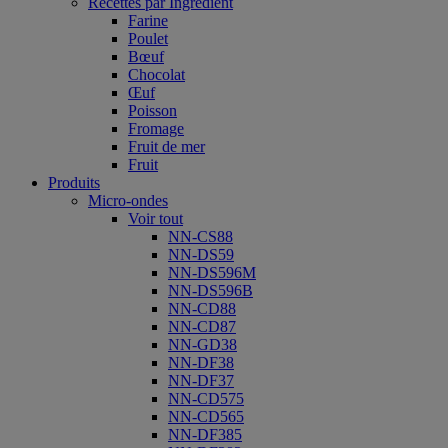
Recettes par Ingrédient
Farine
Poulet
Bœuf
Chocolat
Œuf
Poisson
Fromage
Fruit de mer
Fruit
Produits
Micro-ondes
Voir tout
NN-CS88
NN-DS59
NN-DS596M
NN-DS596B
NN-CD88
NN-CD87
NN-GD38
NN-DF38
NN-DF37
NN-CD575
NN-CD565
NN-DF385