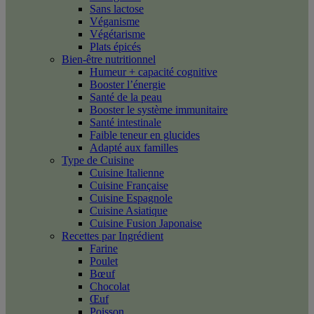
Sans lactose
Véganisme
Végétarisme
Plats épicés
Bien-être nutritionnel
Humeur + capacité cognitive
Booster l’énergie
Santé de la peau
Booster le système immunitaire
Santé intestinale
Faible teneur en glucides
Adapté aux familles
Type de Cuisine
Cuisine Italienne
Cuisine Française
Cuisine Espagnole
Cuisine Asiatique
Cuisine Fusion Japonaise
Recettes par Ingrédient
Farine
Poulet
Bœuf
Chocolat
Œuf
Poisson