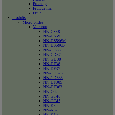
Fromage
Fruit de mer
Fruit
Produits
Micro-ondes
Voir tout
NN-CS88
NN-DS59
NN-DS596M
NN-DS596B
NN-CD88
NN-CD87
NN-GD38
NN-DF38
NN-DF37
NN-CD575
NN-CD565
NN-DF385
NN-DF383
NN-C69
NN-GT46
NN-GT45
NN-K35
NN-K37
NN-K10