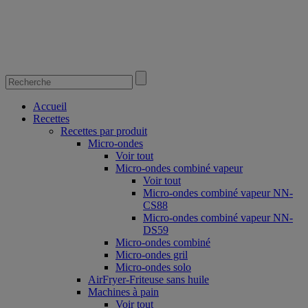
Accueil
Recettes
Recettes par produit
Micro-ondes
Voir tout
Micro-ondes combiné vapeur
Voir tout
Micro-ondes combiné vapeur NN-
CS88
Micro-ondes combiné vapeur NN-
DS59
Micro-ondes combiné
Micro-ondes gril
Micro-ondes solo
AirFryer-Friteuse sans huile
Machines à pain
Voir tout