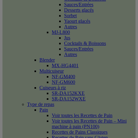
Sauces/Entrées
Desserts glacés
Sorbet
Yaourt glacés
Autres
MJ-L800
Jus
Cocktails & Boissons
Sauces/Entrées
Autres
Blender
MX-HG4401
Multicuiseur
NF-GM400
NF-GM600
Cuiseurs à riz
SR-DA152KXE
SR-DA152WXE
Type de repas
Pain
Voir toutes les Recettes de Pain
Voir toutes les Recettes de Pain – Mini
machine à pain (PN100)
Recettes de Pains Classiques
Recettes de Pain sans Gluten