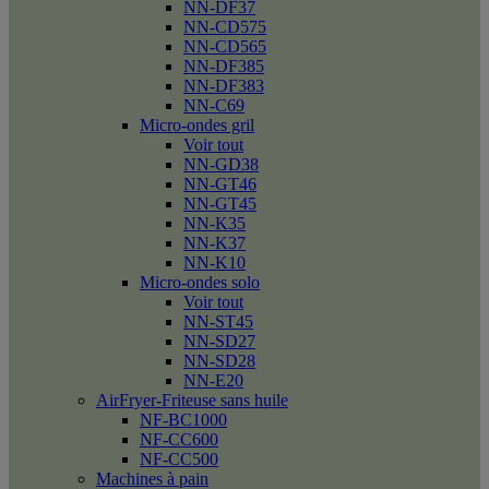
NN-DF37
NN-CD575
NN-CD565
NN-DF385
NN-DF383
NN-C69
Micro-ondes gril
Voir tout
NN-GD38
NN-GT46
NN-GT45
NN-K35
NN-K37
NN-K10
Micro-ondes solo
Voir tout
NN-ST45
NN-SD27
NN-SD28
NN-E20
AirFryer-Friteuse sans huile
NF-BC1000
NF-CC600
NF-CC500
Machines à pain