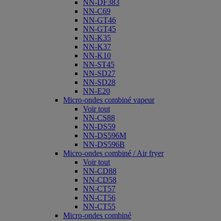
NN-DF383
NN-C69
NN-GT46
NN-GT45
NN-K35
NN-K37
NN-K10
NN-ST45
NN-SD27
NN-SD28
NN-E20
Micro-ondes combiné vapeur
Voir tout
NN-CS88
NN-DS59
NN-DS596M
NN-DS596B
Micro-ondes combiné / Air fryer
Voir tout
NN-CD88
NN-CD58
NN-CT57
NN-CT56
NN-CT55
Micro-ondes combiné