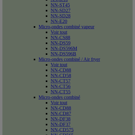
NN-ST45
NN-SD27
NN-SD28
NN-E20
Micro-ondes combiné vapeur
Voir tout
NN-CS88
NN-DS59
NN-DS596M
NN-DS596B
Micro-ondes combiné / Air fryer
Voir tout
NN-CD88
NN-CD58
NN-CT57
NN-CT56
NN-CT55
Micro-ondes combiné
Voir tout
NN-CD88
NN-CD87
NN-DF38
NN-DF37
NN-CD575