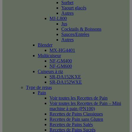
Sorbet
Yaourt glacés
Autres
MJ-L800
Jus
Cocktails & Boissons
Sauces/Entrées
Autres
Blender
MX-HG4401
Multicuiseur
NF-GM400
NF-GM600
Cuiseurs à riz
SR-DA152KXE
SR-DA152WXE
Type de repas
Pain
Voir toutes les Recettes de Pain
Voir toutes les Recettes de Pain – Mini
machine à pain (PN100)
Recettes de Pains Classiques
Recettes de Pain sans Gluten
Recettes de Pains Salés
Recettes de Pains Sucrés