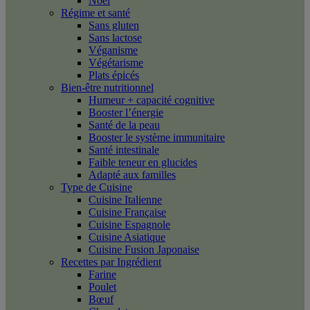
Noël
Régime et santé
Sans gluten
Sans lactose
Véganisme
Végétarisme
Plats épicés
Bien-être nutritionnel
Humeur + capacité cognitive
Booster l’énergie
Santé de la peau
Booster le système immunitaire
Santé intestinale
Faible teneur en glucides
Adapté aux familles
Type de Cuisine
Cuisine Italienne
Cuisine Française
Cuisine Espagnole
Cuisine Asiatique
Cuisine Fusion Japonaise
Recettes par Ingrédient
Farine
Poulet
Bœuf