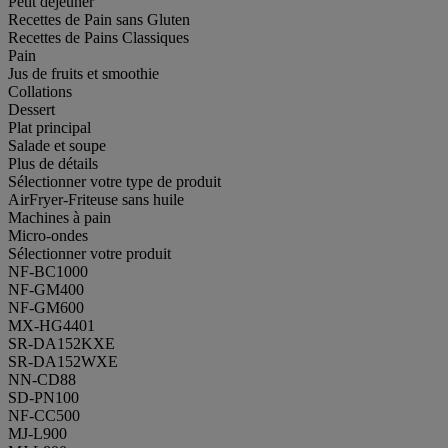
Petit déjeuner
Recettes de Pain sans Gluten
Recettes de Pains Classiques
Pain
Jus de fruits et smoothie
Collations
Dessert
Plat principal
Salade et soupe
Plus de détails
Sélectionner votre type de produit
AirFryer-Friteuse sans huile
Machines à pain
Micro-ondes
Sélectionner votre produit
NF-BC1000
NF-GM400
NF-GM600
MX-HG4401
SR-DA152KXE
SR-DA152WXE
NN-CD88
SD-PN100
NF-CC500
MJ-L900