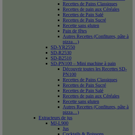
Recettes de Pains Classiques
Recettes de pain aux Céréales
Recettes de Pain Salé
Recettes de Pain Sucré
Recette sans gluten
Pain de fêtes
Autres Recettes (Confitures, pâte à
pizza…)
SD-YR2550
SD-R2530
SD-B2510
SD-PN100 – Mini machine à pain
Découvrir toutes les Recettes SD-
PN100
Recettes de Pains Classiques
Recettes de Pain Sucré
Recettes de Pain Salé
Recettes de pain aux Céréales
Recette sans gluten
Autres Recettes (Confitures, pâte à
pizza…)
Extracteurs de jus
MJ-L900
Jus
Cocktails & Boissons