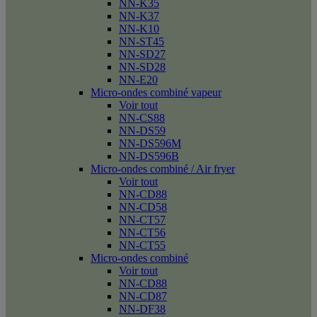
NN-K35
NN-K37
NN-K10
NN-ST45
NN-SD27
NN-SD28
NN-E20
Micro-ondes combiné vapeur
Voir tout
NN-CS88
NN-DS59
NN-DS596M
NN-DS596B
Micro-ondes combiné / Air fryer
Voir tout
NN-CD88
NN-CD58
NN-CT57
NN-CT56
NN-CT55
Micro-ondes combiné
Voir tout
NN-CD88
NN-CD87
NN-DF38