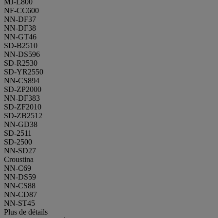
MJ-L800
NF-CC600
NN-DF37
NN-DF38
NN-GT46
SD-B2510
NN-DS596
SD-R2530
SD-YR2550
NN-CS894
SD-ZP2000
NN-DF383
SD-ZF2010
SD-ZB2512
NN-GD38
SD-2511
SD-2500
NN-SD27
Croustina
NN-C69
NN-DS59
NN-CS88
NN-CD87
NN-ST45
Plus de détails