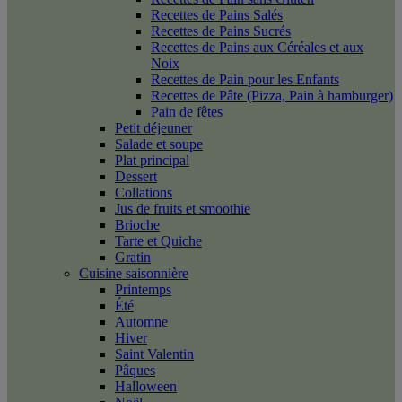
Recettes de Pains Salés
Recettes de Pains Sucrés
Recettes de Pains aux Céréales et aux
Noix
Recettes de Pain pour les Enfants
Recettes de Pâte (Pizza, Pain à hamburger)
Pain de fêtes
Petit déjeuner
Salade et soupe
Plat principal
Dessert
Collations
Jus de fruits et smoothie
Brioche
Tarte et Quiche
Gratin
Cuisine saisonnière
Printemps
Été
Automne
Hiver
Saint Valentin
Pâques
Halloween