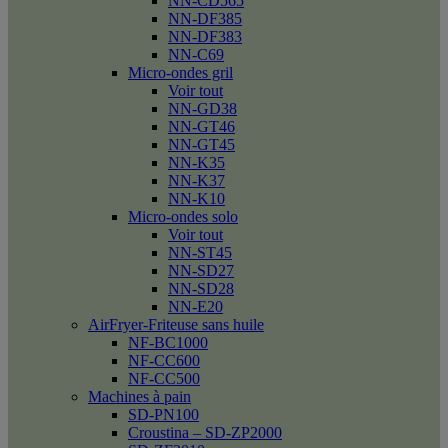
NN-CD565
NN-DF385
NN-DF383
NN-C69
Micro-ondes gril
Voir tout
NN-GD38
NN-GT46
NN-GT45
NN-K35
NN-K37
NN-K10
Micro-ondes solo
Voir tout
NN-ST45
NN-SD27
NN-SD28
NN-E20
AirFryer-Friteuse sans huile
NF-BC1000
NF-CC600
NF-CC500
Machines à pain
SD-PN100
Croustina – SD-ZP2000