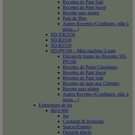
Recettes de Pain Salé
Recettes de Pain Sucré
Recette sans gluten
Pain de fêtes
Autres Recettes (Confitures, pâte à
pizza…)
SD-YR2550
SD-R2530
SD-B2510
SD-PN100 – Mini machine à pain
Découvrir toutes les Recettes SD-
PN100
Recettes de Pains Classiques
Recettes de Pain Sucré
Recettes de Pain Salé
Recettes de pain aux Céréales
Recette sans gluten
Autres Recettes (Confitures, pâte à
pizza…)
Extracteurs de jus
MJ-L900
Jus
Cocktails & Boissons
Sauces/Entrées
Desserts glacés