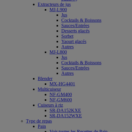
Extracteurs de jus
MJ-L900
Jus
Cocktails & Boissons
Sauces/Entrées
Desserts glacés
Sorbet
Yaourt glacés
Autres
MJ-L800
Jus
Cocktails & Boissons
Sauces/Entrées
Autres
Blender
MX-HG4401
Multicuiseur
NF-GM400
NF-GM600
Cuiseurs à riz
SR-DA152KXE
SR-DA152WXE
Type de repas
Pain
Voir toutes les Recettes de Pain