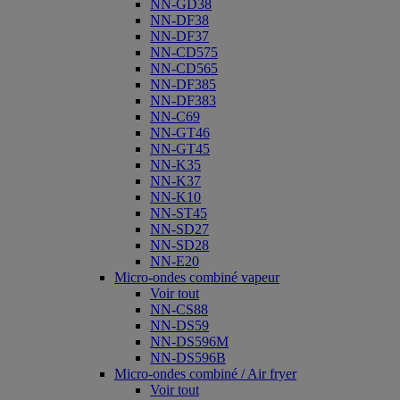
NN-GD38
NN-DF38
NN-DF37
NN-CD575
NN-CD565
NN-DF385
NN-DF383
NN-C69
NN-GT46
NN-GT45
NN-K35
NN-K37
NN-K10
NN-ST45
NN-SD27
NN-SD28
NN-E20
Micro-ondes combiné vapeur
Voir tout
NN-CS88
NN-DS59
NN-DS596M
NN-DS596B
Micro-ondes combiné / Air fryer
Voir tout