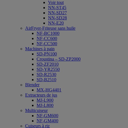
Voir tout
NN-ST45
NN-SD27
NN-SD28
NN-E20
AirFryer-Friteuse sans huile
NF-BC1000
NF-CC600
NF-CC500
Machines à pain
SD-PN100
Croustina – SD-ZP2000
SD-ZF2010
SD-YR2550
SD-R2530
SD-B2510
Blender
MX-HG4401
Extracteurs de jus
MJ-L900
MJ-L800
Multicuiseur
NF-GM600
NF-GM400
Cuiseurs à riz