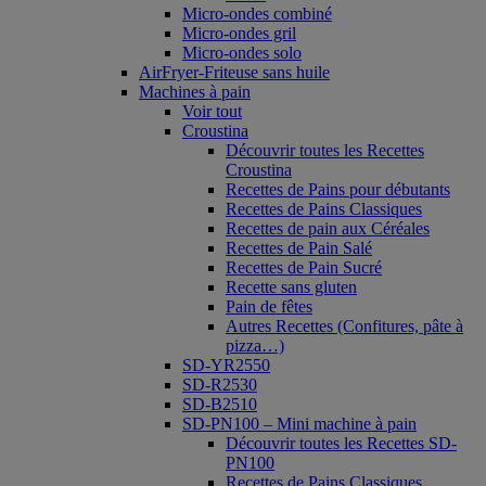
Micro-ondes combiné
Micro-ondes gril
Micro-ondes solo
AirFryer-Friteuse sans huile
Machines à pain
Voir tout
Croustina
Découvrir toutes les Recettes
Croustina
Recettes de Pains pour débutants
Recettes de Pains Classiques
Recettes de pain aux Céréales
Recettes de Pain Salé
Recettes de Pain Sucré
Recette sans gluten
Pain de fêtes
Autres Recettes (Confitures, pâte à
pizza…)
SD-YR2550
SD-R2530
SD-B2510
SD-PN100 – Mini machine à pain
Découvrir toutes les Recettes SD-
PN100
Recettes de Pains Classiques