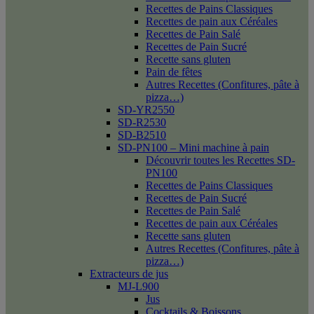
Recettes de Pains Classiques
Recettes de pain aux Céréales
Recettes de Pain Salé
Recettes de Pain Sucré
Recette sans gluten
Pain de fêtes
Autres Recettes (Confitures, pâte à
pizza…)
SD-YR2550
SD-R2530
SD-B2510
SD-PN100 – Mini machine à pain
Découvrir toutes les Recettes SD-
PN100
Recettes de Pains Classiques
Recettes de Pain Sucré
Recettes de Pain Salé
Recettes de pain aux Céréales
Recette sans gluten
Autres Recettes (Confitures, pâte à
pizza…)
Extracteurs de jus
MJ-L900
Jus
Cocktails & Boissons