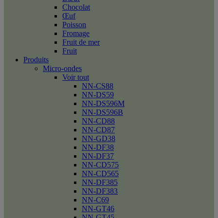
Chocolat
Œuf
Poisson
Fromage
Fruit de mer
Fruit
Produits
Micro-ondes
Voir tout
NN-CS88
NN-DS59
NN-DS596M
NN-DS596B
NN-CD88
NN-CD87
NN-GD38
NN-DF38
NN-DF37
NN-CD575
NN-CD565
NN-DF385
NN-DF383
NN-C69
NN-GT46
NN-GT45