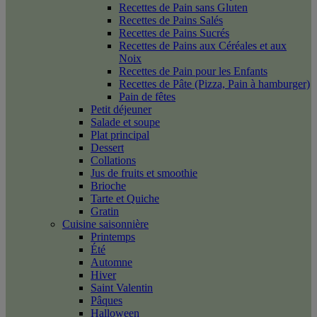
Recettes de Pain sans Gluten
Recettes de Pains Salés
Recettes de Pains Sucrés
Recettes de Pains aux Céréales et aux
Noix
Recettes de Pain pour les Enfants
Recettes de Pâte (Pizza, Pain à hamburger)
Pain de fêtes
Petit déjeuner
Salade et soupe
Plat principal
Dessert
Collations
Jus de fruits et smoothie
Brioche
Tarte et Quiche
Gratin
Cuisine saisonnière
Printemps
Été
Automne
Hiver
Saint Valentin
Pâques
Halloween