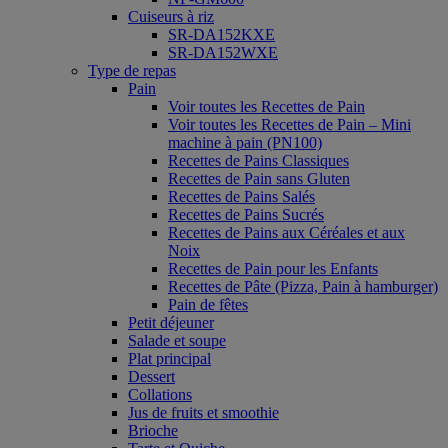
Cuiseurs à riz
SR-DA152KXE
SR-DA152WXE
Type de repas
Pain
Voir toutes les Recettes de Pain
Voir toutes les Recettes de Pain – Mini
machine à pain (PN100)
Recettes de Pains Classiques
Recettes de Pain sans Gluten
Recettes de Pains Salés
Recettes de Pains Sucrés
Recettes de Pains aux Céréales et aux
Noix
Recettes de Pain pour les Enfants
Recettes de Pâte (Pizza, Pain à hamburger)
Pain de fêtes
Petit déjeuner
Salade et soupe
Plat principal
Dessert
Collations
Jus de fruits et smoothie
Brioche