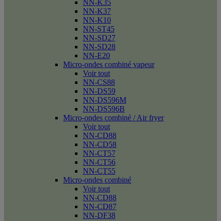
NN-K35
NN-K37
NN-K10
NN-ST45
NN-SD27
NN-SD28
NN-E20
Micro-ondes combiné vapeur
Voir tout
NN-CS88
NN-DS59
NN-DS596M
NN-DS596B
Micro-ondes combiné / Air fryer
Voir tout
NN-CD88
NN-CD58
NN-CT57
NN-CT56
NN-CT55
Micro-ondes combiné
Voir tout
NN-CD88
NN-CD87
NN-DF38