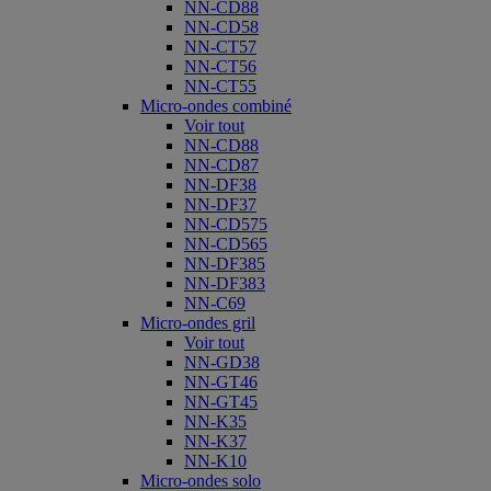
NN-CD88
NN-CD58
NN-CT57
NN-CT56
NN-CT55
Micro-ondes combiné
Voir tout
NN-CD88
NN-CD87
NN-DF38
NN-DF37
NN-CD575
NN-CD565
NN-DF385
NN-DF383
NN-C69
Micro-ondes gril
Voir tout
NN-GD38
NN-GT46
NN-GT45
NN-K35
NN-K37
NN-K10
Micro-ondes solo