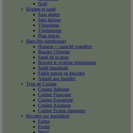
Noël
Régime et santé
Sans gluten
Sans lactose
Véganisme
Végétarisme
Plats épicés
Bien-être nutritionnel
Humeur + capacité cognitive
Booster l’énergie
Santé de la peau
Booster le système immunitaire
Santé intestinale
Faible teneur en glucides
Adapté aux familles
Type de Cuisine
Cuisine Italienne
Cuisine Française
Cuisine Espagnole
Cuisine Asiatique
Cuisine Fusion Japonaise
Recettes par Ingrédient
Farine
Poulet
Bœuf