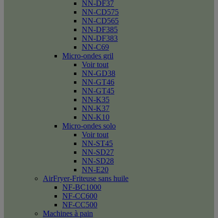
NN-DF37
NN-CD575
NN-CD565
NN-DF385
NN-DF383
NN-C69
Micro-ondes gril
Voir tout
NN-GD38
NN-GT46
NN-GT45
NN-K35
NN-K37
NN-K10
Micro-ondes solo
Voir tout
NN-ST45
NN-SD27
NN-SD28
NN-E20
AirFryer-Friteuse sans huile
NF-BC1000
NF-CC600
NF-CC500
Machines à pain