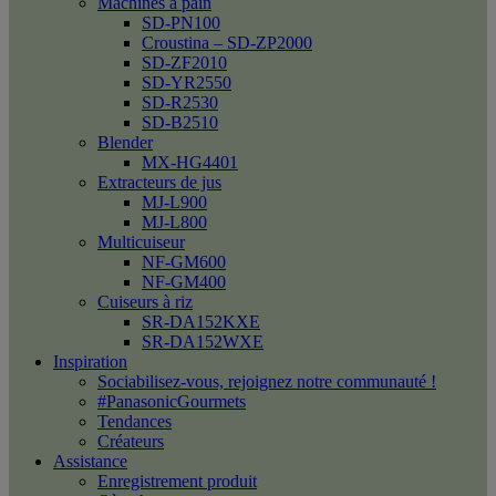
Machines à pain
SD-PN100
Croustina – SD-ZP2000
SD-ZF2010
SD-YR2550
SD-R2530
SD-B2510
Blender
MX-HG4401
Extracteurs de jus
MJ-L900
MJ-L800
Multicuiseur
NF-GM600
NF-GM400
Cuiseurs à riz
SR-DA152KXE
SR-DA152WXE
Inspiration
Sociabilisez-vous, rejoignez notre communauté !
#PanasonicGourmets
Tendances
Créateurs
Assistance
Enregistrement produit