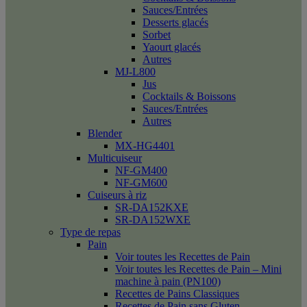
Sauces/Entrées
Desserts glacés
Sorbet
Yaourt glacés
Autres
MJ-L800
Jus
Cocktails & Boissons
Sauces/Entrées
Autres
Blender
MX-HG4401
Multicuiseur
NF-GM400
NF-GM600
Cuiseurs à riz
SR-DA152KXE
SR-DA152WXE
Type de repas
Pain
Voir toutes les Recettes de Pain
Voir toutes les Recettes de Pain – Mini
machine à pain (PN100)
Recettes de Pains Classiques
Recettes de Pain sans Gluten