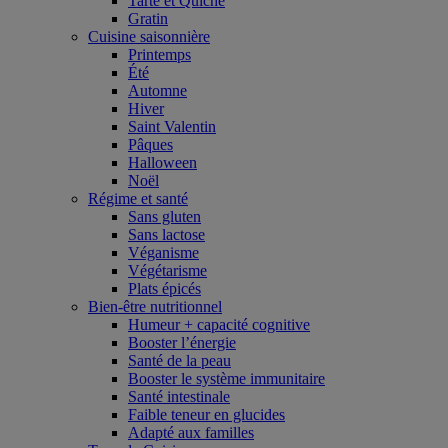
Tarte et Quiche
Gratin
Cuisine saisonnière
Printemps
Été
Automne
Hiver
Saint Valentin
Pâques
Halloween
Noël
Régime et santé
Sans gluten
Sans lactose
Véganisme
Végétarisme
Plats épicés
Bien-être nutritionnel
Humeur + capacité cognitive
Booster l’énergie
Santé de la peau
Booster le système immunitaire
Santé intestinale
Faible teneur en glucides
Adapté aux familles