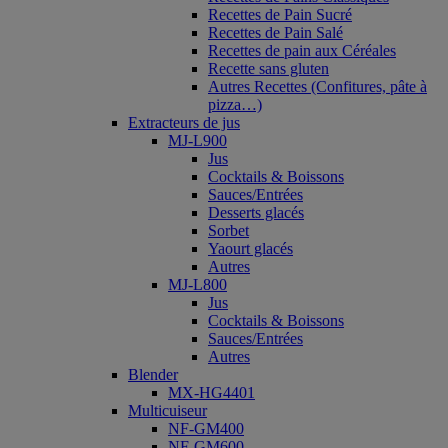
Recettes de Pain Sucré
Recettes de Pain Salé
Recettes de pain aux Céréales
Recette sans gluten
Autres Recettes (Confitures, pâte à
pizza…)
Extracteurs de jus
MJ-L900
Jus
Cocktails & Boissons
Sauces/Entrées
Desserts glacés
Sorbet
Yaourt glacés
Autres
MJ-L800
Jus
Cocktails & Boissons
Sauces/Entrées
Autres
Blender
MX-HG4401
Multicuiseur
NF-GM400
NF-GM600