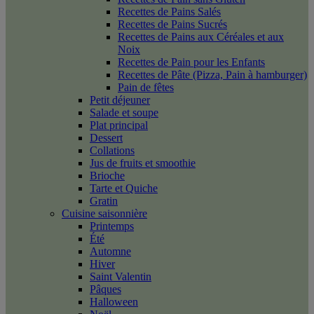
Recettes de Pains Salés
Recettes de Pains Sucrés
Recettes de Pains aux Céréales et aux
Noix
Recettes de Pain pour les Enfants
Recettes de Pâte (Pizza, Pain à hamburger)
Pain de fêtes
Petit déjeuner
Salade et soupe
Plat principal
Dessert
Collations
Jus de fruits et smoothie
Brioche
Tarte et Quiche
Gratin
Cuisine saisonnière
Printemps
Été
Automne
Hiver
Saint Valentin
Pâques
Halloween