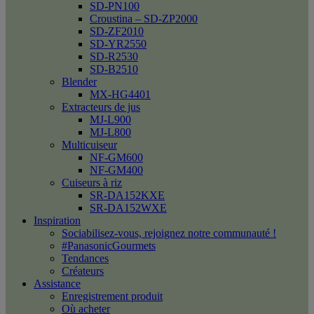
SD-PN100
Croustina – SD-ZP2000
SD-ZF2010
SD-YR2550
SD-R2530
SD-B2510
Blender
MX-HG4401
Extracteurs de jus
MJ-L900
MJ-L800
Multicuiseur
NF-GM600
NF-GM400
Cuiseurs à riz
SR-DA152KXE
SR-DA152WXE
Inspiration
Sociabilisez-vous, rejoignez notre communauté !
#PanasonicGourmets
Tendances
Créateurs
Assistance
Enregistrement produit
Où acheter