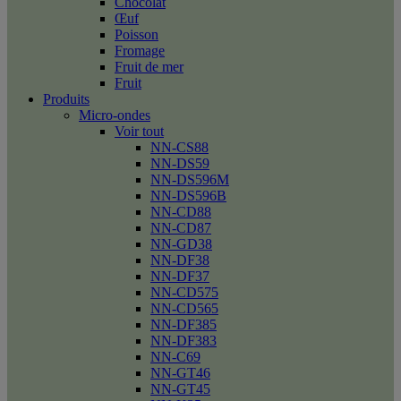
Chocolat
Œuf
Poisson
Fromage
Fruit de mer
Fruit
Produits
Micro-ondes
Voir tout
NN-CS88
NN-DS59
NN-DS596M
NN-DS596B
NN-CD88
NN-CD87
NN-GD38
NN-DF38
NN-DF37
NN-CD575
NN-CD565
NN-DF385
NN-DF383
NN-C69
NN-GT46
NN-GT45