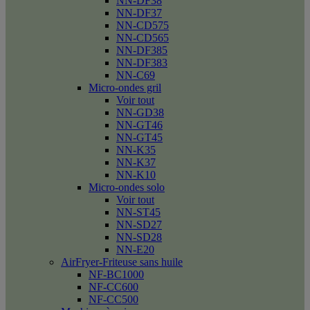
NN-DF38
NN-DF37
NN-CD575
NN-CD565
NN-DF385
NN-DF383
NN-C69
Micro-ondes gril
Voir tout
NN-GD38
NN-GT46
NN-GT45
NN-K35
NN-K37
NN-K10
Micro-ondes solo
Voir tout
NN-ST45
NN-SD27
NN-SD28
NN-E20
AirFryer-Friteuse sans huile
NF-BC1000
NF-CC600
NF-CC500