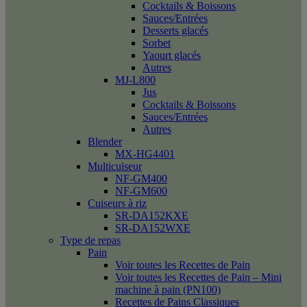
Cocktails & Boissons
Sauces/Entrées
Desserts glacés
Sorbet
Yaourt glacés
Autres
MJ-L800
Jus
Cocktails & Boissons
Sauces/Entrées
Autres
Blender
MX-HG4401
Multicuiseur
NF-GM400
NF-GM600
Cuiseurs à riz
SR-DA152KXE
SR-DA152WXE
Type de repas
Pain
Voir toutes les Recettes de Pain
Voir toutes les Recettes de Pain – Mini
machine à pain (PN100)
Recettes de Pains Classiques