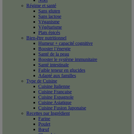
Noël
Régime et santé
Sans gluten
Sans lactose
Véganisme
Végétarisme
Plats épicés
Bien-être nutritionnel
Humeur + capacité cognitive
Booster l’énergie
Santé de la peau
Booster le système immunitaire
Santé intestinale
Faible teneur en glucides
Adapté aux familles
Type de Cuisine
Cuisine Italienne
Cuisine Française
Cuisine Espagnole
Cuisine Asiatique
Cuisine Fusion Japonaise
Recettes par Ingrédient
Farine
Poulet
Bœuf