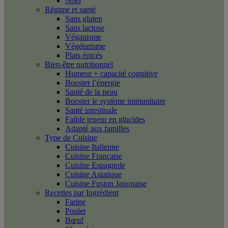
Noël
Régime et santé
Sans gluten
Sans lactose
Véganisme
Végétarisme
Plats épicés
Bien-être nutritionnel
Humeur + capacité cognitive
Booster l’énergie
Santé de la peau
Booster le système immunitaire
Santé intestinale
Faible teneur en glucides
Adapté aux familles
Type de Cuisine
Cuisine Italienne
Cuisine Française
Cuisine Espagnole
Cuisine Asiatique
Cuisine Fusion Japonaise
Recettes par Ingrédient
Farine
Poulet
Bœuf