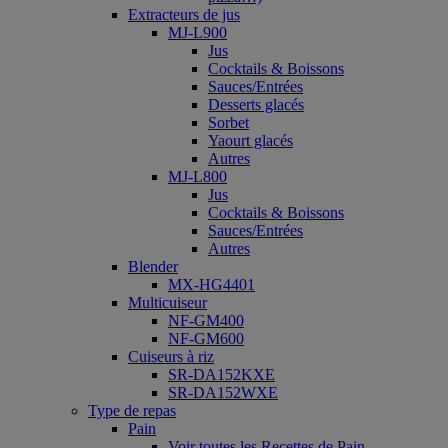
Extracteurs de jus
MJ-L900
Jus
Cocktails & Boissons
Sauces/Entrées
Desserts glacés
Sorbet
Yaourt glacés
Autres
MJ-L800
Jus
Cocktails & Boissons
Sauces/Entrées
Autres
Blender
MX-HG4401
Multicuiseur
NF-GM400
NF-GM600
Cuiseurs à riz
SR-DA152KXE
SR-DA152WXE
Type de repas
Pain
Voir toutes les Recettes de Pain