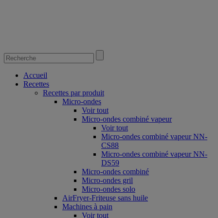
Accueil
Recettes
Recettes par produit
Micro-ondes
Voir tout
Micro-ondes combiné vapeur
Voir tout
Micro-ondes combiné vapeur NN-
CS88
Micro-ondes combiné vapeur NN-
DS59
Micro-ondes combiné
Micro-ondes gril
Micro-ondes solo
AirFryer-Friteuse sans huile
Machines à pain
Voir tout