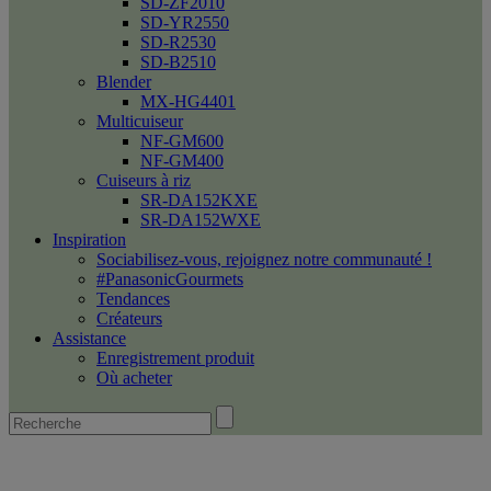
SD-ZF2010
SD-YR2550
SD-R2530
SD-B2510
Blender
MX-HG4401
Multicuiseur
NF-GM600
NF-GM400
Cuiseurs à riz
SR-DA152KXE
SR-DA152WXE
Inspiration
Sociabilisez-vous, rejoignez notre communauté !
#PanasonicGourmets
Tendances
Créateurs
Assistance
Enregistrement produit
Où acheter