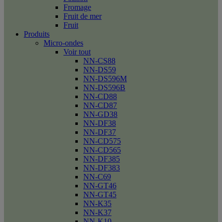
Fromage
Fruit de mer
Fruit
Produits
Micro-ondes
Voir tout
NN-CS88
NN-DS59
NN-DS596M
NN-DS596B
NN-CD88
NN-CD87
NN-GD38
NN-DF38
NN-DF37
NN-CD575
NN-CD565
NN-DF385
NN-DF383
NN-C69
NN-GT46
NN-GT45
NN-K35
NN-K37
NN-K10