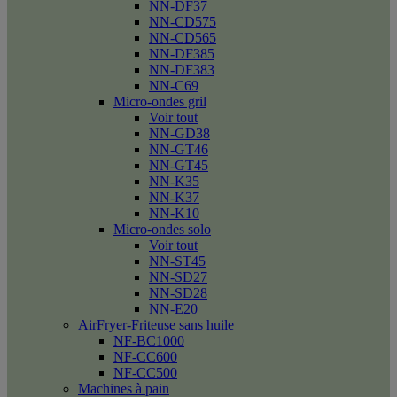
NN-DF37
NN-CD575
NN-CD565
NN-DF385
NN-DF383
NN-C69
Micro-ondes gril
Voir tout
NN-GD38
NN-GT46
NN-GT45
NN-K35
NN-K37
NN-K10
Micro-ondes solo
Voir tout
NN-ST45
NN-SD27
NN-SD28
NN-E20
AirFryer-Friteuse sans huile
NF-BC1000
NF-CC600
NF-CC500
Machines à pain