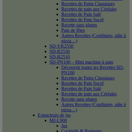
Recettes de Pains Classiques
Recettes de pain aux Céréales
Recettes de Pain Salé
Recettes de Pain Sucré
Recette sans gluten
Pain de fêtes
Autres Recettes (Confitures, pâte à
pizza…)
SD-YR2550
SD-R2530
SD-B2510
SD-PN100 – Mini machine à pain
Découvrir toutes les Recettes SD-
PN100
Recettes de Pains Classiques
Recettes de Pain Sucré
Recettes de Pain Salé
Recettes de pain aux Céréales
Recette sans gluten
Autres Recettes (Confitures, pâte à
pizza…)
Extracteurs de jus
MJ-L900
Jus
Cocktails & Boissons