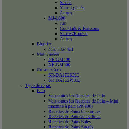
Sorbet
Yaourt glacés
Autres
MJ-L800
Jus
Cocktails & Boissons
Sauces/Entrées
Autres
Blender
MX-HG4401
Multicuiseur
NF-GM400
NF-GM600
Cuiseurs à riz
SR-DA152KXE
SR-DA152WXE
Type de repas
Pain
Voir toutes les Recettes de Pain
Voir toutes les Recettes de Pain – Mini
machine à pain (PN100)
Recettes de Pains Classiques
Recettes de Pain sans Gluten
Recettes de Pains Salés
Recettes de Pains Sucrés