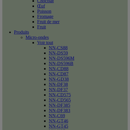
Chocolat
Œuf
Poisson
Fromage
Fruit de mer
Fruit
Produits
Micro-ondes
Voir tout
NN-CS88
NN-DS59
NN-DS596M
NN-DS596B
NN-CD88
NN-CD87
NN-GD38
NN-DF38
NN-DF37
NN-CD575
NN-CD565
NN-DF385
NN-DF383
NN-C69
NN-GT46
NN-GT45