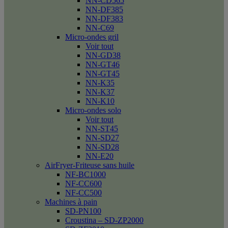
NN-CD565
NN-DF385
NN-DF383
NN-C69
Micro-ondes gril
Voir tout
NN-GD38
NN-GT46
NN-GT45
NN-K35
NN-K37
NN-K10
Micro-ondes solo
Voir tout
NN-ST45
NN-SD27
NN-SD28
NN-E20
AirFryer-Friteuse sans huile
NF-BC1000
NF-CC600
NF-CC500
Machines à pain
SD-PN100
Croustina – SD-ZP2000