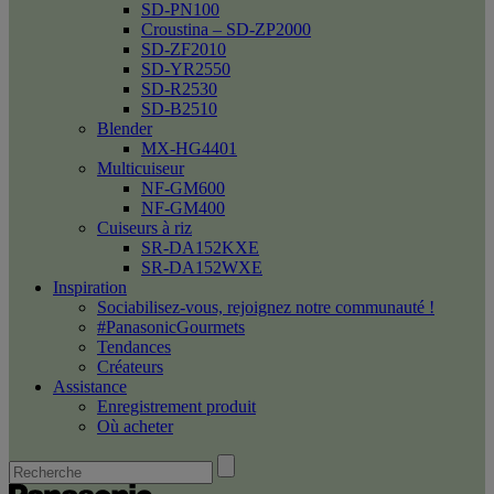
SD-PN100
Croustina – SD-ZP2000
SD-ZF2010
SD-YR2550
SD-R2530
SD-B2510
Blender
MX-HG4401
Multicuiseur
NF-GM600
NF-GM400
Cuiseurs à riz
SR-DA152KXE
SR-DA152WXE
Inspiration
Sociabilisez-vous, rejoignez notre communauté !
#PanasonicGourmets
Tendances
Créateurs
Assistance
Enregistrement produit
Où acheter