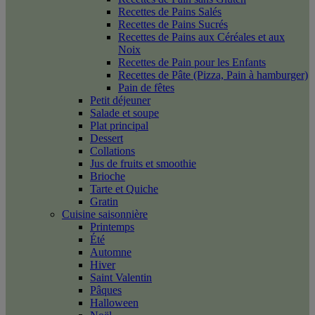
Recettes de Pains Salés
Recettes de Pains Sucrés
Recettes de Pains aux Céréales et aux
Noix
Recettes de Pain pour les Enfants
Recettes de Pâte (Pizza, Pain à hamburger)
Pain de fêtes
Petit déjeuner
Salade et soupe
Plat principal
Dessert
Collations
Jus de fruits et smoothie
Brioche
Tarte et Quiche
Gratin
Cuisine saisonnière
Printemps
Été
Automne
Hiver
Saint Valentin
Pâques
Halloween