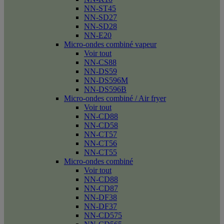
NN-ST45
NN-SD27
NN-SD28
NN-E20
Micro-ondes combiné vapeur
Voir tout
NN-CS88
NN-DS59
NN-DS596M
NN-DS596B
Micro-ondes combiné / Air fryer
Voir tout
NN-CD88
NN-CD58
NN-CT57
NN-CT56
NN-CT55
Micro-ondes combiné
Voir tout
NN-CD88
NN-CD87
NN-DF38
NN-DF37
NN-CD575