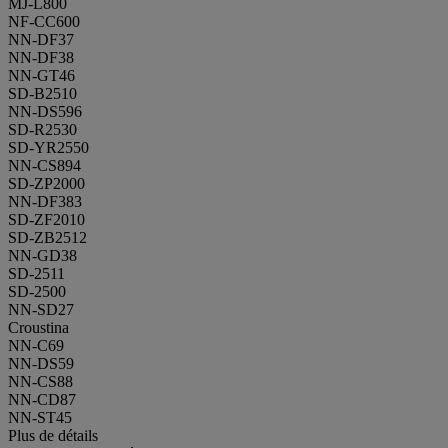
MJ-L800
NF-CC600
NN-DF37
NN-DF38
NN-GT46
SD-B2510
NN-DS596
SD-R2530
SD-YR2550
NN-CS894
SD-ZP2000
NN-DF383
SD-ZF2010
SD-ZB2512
NN-GD38
SD-2511
SD-2500
NN-SD27
Croustina
NN-C69
NN-DS59
NN-CS88
NN-CD87
NN-ST45
Plus de détails