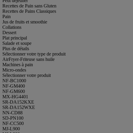
Petit déjeuner
Recettes de Pain sans Gluten
Recettes de Pains Classiques
Pain
Jus de fruits et smoothie
Collations
Dessert
Plat principal
Salade et soupe
Plus de détails
Sélectionner votre type de produit
AirFryer-Friteuse sans huile
Machines à pain
Micro-ondes
Sélectionner votre produit
NF-BC1000
NF-GM400
NF-GM600
MX-HG4401
SR-DA152KXE
SR-DA152WXE
NN-CD88
SD-PN100
NF-CC500
MJ-L900