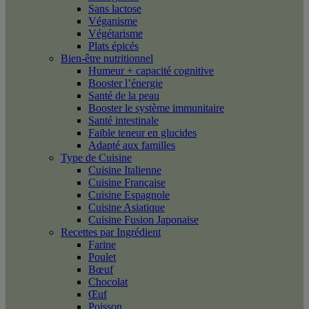
Sans lactose
Véganisme
Végétarisme
Plats épicés
Bien-être nutritionnel
Humeur + capacité cognitive
Booster l’énergie
Santé de la peau
Booster le système immunitaire
Santé intestinale
Faible teneur en glucides
Adapté aux familles
Type de Cuisine
Cuisine Italienne
Cuisine Française
Cuisine Espagnole
Cuisine Asiatique
Cuisine Fusion Japonaise
Recettes par Ingrédient
Farine
Poulet
Bœuf
Chocolat
Œuf
Poisson