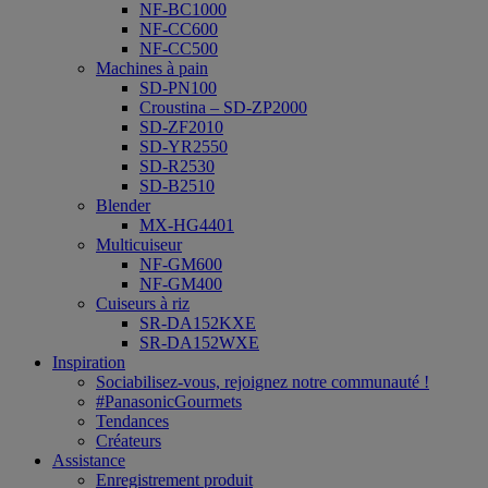
NF-BC1000
NF-CC600
NF-CC500
Machines à pain
SD-PN100
Croustina – SD-ZP2000
SD-ZF2010
SD-YR2550
SD-R2530
SD-B2510
Blender
MX-HG4401
Multicuiseur
NF-GM600
NF-GM400
Cuiseurs à riz
SR-DA152KXE
SR-DA152WXE
Inspiration
Sociabilisez-vous, rejoignez notre communauté !
#PanasonicGourmets
Tendances
Créateurs
Assistance
Enregistrement produit