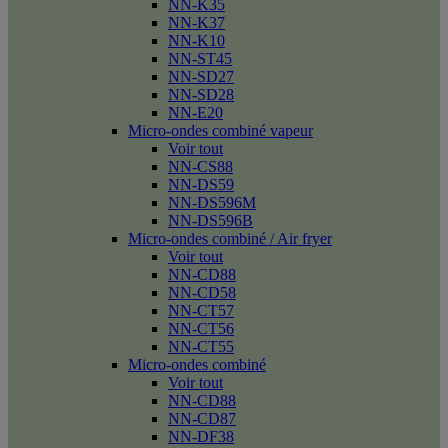
NN-K35
NN-K37
NN-K10
NN-ST45
NN-SD27
NN-SD28
NN-E20
Micro-ondes combiné vapeur
Voir tout
NN-CS88
NN-DS59
NN-DS596M
NN-DS596B
Micro-ondes combiné / Air fryer
Voir tout
NN-CD88
NN-CD58
NN-CT57
NN-CT56
NN-CT55
Micro-ondes combiné
Voir tout
NN-CD88
NN-CD87
NN-DF38