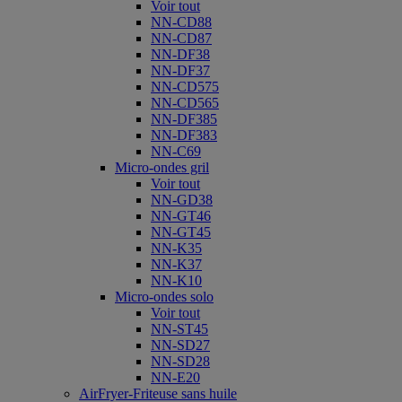
Voir tout
NN-CD88
NN-CD87
NN-DF38
NN-DF37
NN-CD575
NN-CD565
NN-DF385
NN-DF383
NN-C69
Micro-ondes gril
Voir tout
NN-GD38
NN-GT46
NN-GT45
NN-K35
NN-K37
NN-K10
Micro-ondes solo
Voir tout
NN-ST45
NN-SD27
NN-SD28
NN-E20
AirFryer-Friteuse sans huile