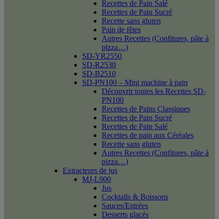
Recettes de Pain Salé
Recettes de Pain Sucré
Recette sans gluten
Pain de fêtes
Autres Recettes (Confitures, pâte à
pizza…)
SD-YR2550
SD-R2530
SD-B2510
SD-PN100 – Mini machine à pain
Découvrir toutes les Recettes SD-
PN100
Recettes de Pains Classiques
Recettes de Pain Sucré
Recettes de Pain Salé
Recettes de pain aux Céréales
Recette sans gluten
Autres Recettes (Confitures, pâte à
pizza…)
Extracteurs de jus
MJ-L900
Jus
Cocktails & Boissons
Sauces/Entrées
Desserts glacés