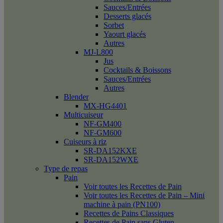
Sauces/Entrées
Desserts glacés
Sorbet
Yaourt glacés
Autres
MJ-L800
Jus
Cocktails & Boissons
Sauces/Entrées
Autres
Blender
MX-HG4401
Multicuiseur
NF-GM400
NF-GM600
Cuiseurs à riz
SR-DA152KXE
SR-DA152WXE
Type de repas
Pain
Voir toutes les Recettes de Pain
Voir toutes les Recettes de Pain – Mini
machine à pain (PN100)
Recettes de Pains Classiques
Recettes de Pain sans Gluten