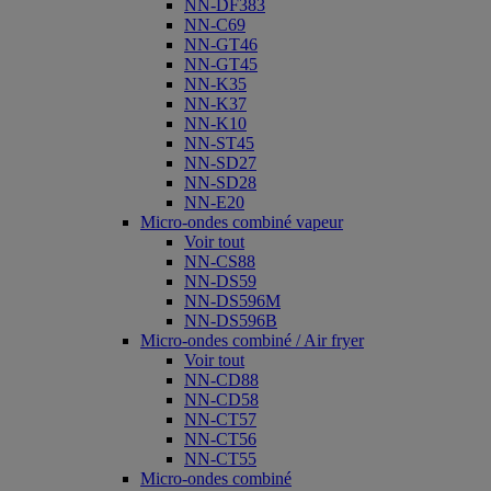
NN-DF383
NN-C69
NN-GT46
NN-GT45
NN-K35
NN-K37
NN-K10
NN-ST45
NN-SD27
NN-SD28
NN-E20
Micro-ondes combiné vapeur
Voir tout
NN-CS88
NN-DS59
NN-DS596M
NN-DS596B
Micro-ondes combiné / Air fryer
Voir tout
NN-CD88
NN-CD58
NN-CT57
NN-CT56
NN-CT55
Micro-ondes combiné