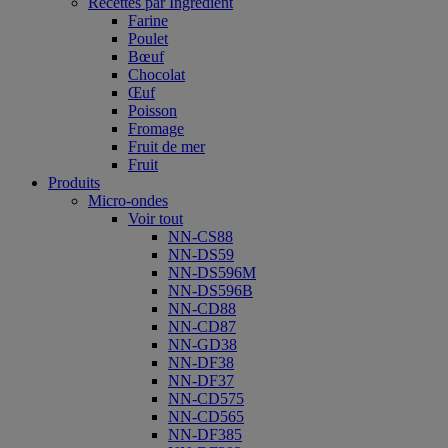
Recettes par Ingrédient
Farine
Poulet
Bœuf
Chocolat
Œuf
Poisson
Fromage
Fruit de mer
Fruit
Produits
Micro-ondes
Voir tout
NN-CS88
NN-DS59
NN-DS596M
NN-DS596B
NN-CD88
NN-CD87
NN-GD38
NN-DF38
NN-DF37
NN-CD575
NN-CD565
NN-DF385