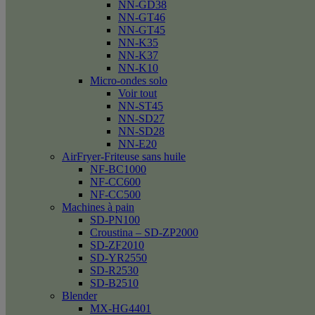
NN-GD38
NN-GT46
NN-GT45
NN-K35
NN-K37
NN-K10
Micro-ondes solo
Voir tout
NN-ST45
NN-SD27
NN-SD28
NN-E20
AirFryer-Friteuse sans huile
NF-BC1000
NF-CC600
NF-CC500
Machines à pain
SD-PN100
Croustina – SD-ZP2000
SD-ZF2010
SD-YR2550
SD-R2530
SD-B2510
Blender
MX-HG4401