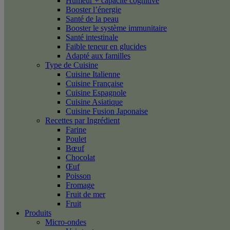
Humeur + capacité cognitive
Booster l’énergie
Santé de la peau
Booster le système immunitaire
Santé intestinale
Faible teneur en glucides
Adapté aux familles
Type de Cuisine
Cuisine Italienne
Cuisine Française
Cuisine Espagnole
Cuisine Asiatique
Cuisine Fusion Japonaise
Recettes par Ingrédient
Farine
Poulet
Bœuf
Chocolat
Œuf
Poisson
Fromage
Fruit de mer
Fruit
Produits
Micro-ondes