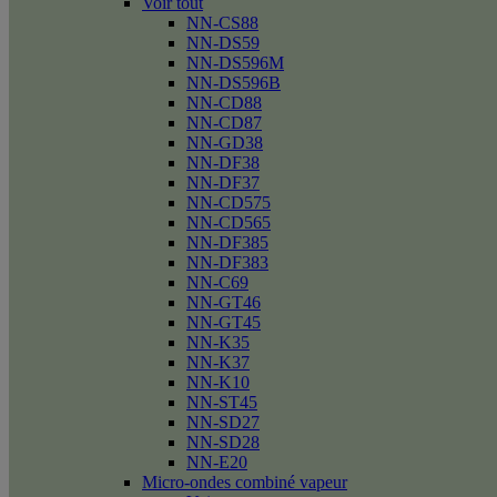
Voir tout
NN-CS88
NN-DS59
NN-DS596M
NN-DS596B
NN-CD88
NN-CD87
NN-GD38
NN-DF38
NN-DF37
NN-CD575
NN-CD565
NN-DF385
NN-DF383
NN-C69
NN-GT46
NN-GT45
NN-K35
NN-K37
NN-K10
NN-ST45
NN-SD27
NN-SD28
NN-E20
Micro-ondes combiné vapeur