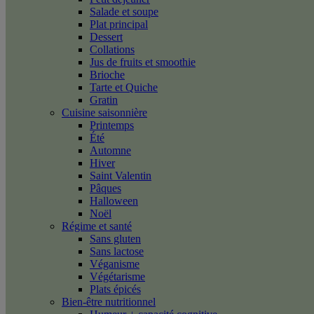
Salade et soupe
Plat principal
Dessert
Collations
Jus de fruits et smoothie
Brioche
Tarte et Quiche
Gratin
Cuisine saisonnière
Printemps
Été
Automne
Hiver
Saint Valentin
Pâques
Halloween
Noël
Régime et santé
Sans gluten
Sans lactose
Véganisme
Végétarisme
Plats épicés
Bien-être nutritionnel