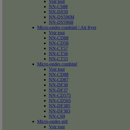
Voir tout
NN-CS88
NN-DS59
NN-DS596M
NN-DS596B
Micro-ondes combiné / Air fryer
Voir tout
NN-CD88
NN-CD58
NN-CT57
NN-CT56
NN-CT55
Micro-ondes combiné
Voir tout
NN-CD88
NN-CD87
NN-DF38
NN-DF37
NN-CD575
NN-CD565
NN-DF385
NN-DF383
NN-C69
Micro-ondes gril
Voir tout