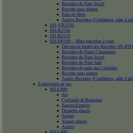
Recettes de Pain Sucré
Recette sans gluten
Pain de fêtes
Autres Recettes (Confitures, pâte à p
SD-YR2550
SD-R2530
SD-B2510
SD-PN100 – Mini machine à pain
Découvrir toutes les Recettes SD-PN
Recettes de Pains Classiques
Recettes de Pain Sucré
Recettes de Pain Salé
Recettes de pain aux Céréales
Recette sans gluten
Autres Recettes (Confitures, pâte à p
Extracteurs de jus
MJ-L900
Jus
Cocktails & Boissons
Sauces/Entrées
Desserts glacés
Sorbet
Yaourt glacés
Autres
MJ-L800