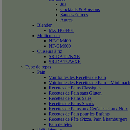
Jus
Cocktails & Boissons
Sauces/Entrées
Autres
Blender
MX-HG4401
Multicuiseur
NF-GM400
NF-GM600
Cuiseurs à riz
SR-DA152KXE
SR-DA152WXE
Type de repas
Pain
Voir toutes les Recettes de Pain
Voir toutes les Recettes de Pain – Mini mac
Recettes de Pains Classiques
Recettes de Pain sans Gluten
Recettes de Pains Salés
Recettes de Pains Sucrés
Recettes de Pains aux Céréales et aux Noix
Recettes de Pain pour les Enfants
Recettes de Pâte (Pizza, Pain à hamburger)
Pain de fêtes
Petit déjeuner