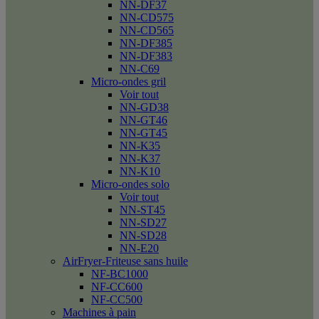
NN-DF37
NN-CD575
NN-CD565
NN-DF385
NN-DF383
NN-C69
Micro-ondes gril
Voir tout
NN-GD38
NN-GT46
NN-GT45
NN-K35
NN-K37
NN-K10
Micro-ondes solo
Voir tout
NN-ST45
NN-SD27
NN-SD28
NN-E20
AirFryer-Friteuse sans huile
NF-BC1000
NF-CC600
NF-CC500
Machines à pain