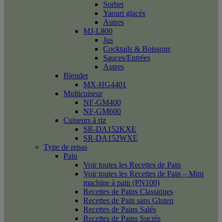
Sorbet
Yaourt glacés
Autres
MJ-L800
Jus
Cocktails & Boissons
Sauces/Entrées
Autres
Blender
MX-HG4401
Multicuiseur
NF-GM400
NF-GM600
Cuiseurs à riz
SR-DA152KXE
SR-DA152WXE
Type de repas
Pain
Voir toutes les Recettes de Pain
Voir toutes les Recettes de Pain – Mini
machine à pain (PN100)
Recettes de Pains Classiques
Recettes de Pain sans Gluten
Recettes de Pains Salés
Recettes de Pains Sucrés