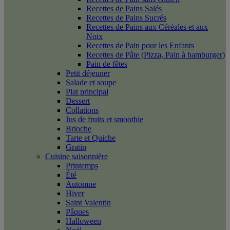
Recettes de Pains Salés
Recettes de Pains Sucrés
Recettes de Pains aux Céréales et aux
Noix
Recettes de Pain pour les Enfants
Recettes de Pâte (Pizza, Pain à hamburger)
Pain de fêtes
Petit déjeuner
Salade et soupe
Plat principal
Dessert
Collations
Jus de fruits et smoothie
Brioche
Tarte et Quiche
Gratin
Cuisine saisonnière
Printemps
Été
Automne
Hiver
Saint Valentin
Pâques
Halloween