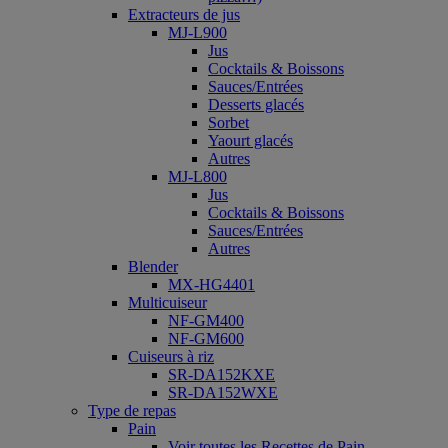
Extracteurs de jus
MJ-L900
Jus
Cocktails & Boissons
Sauces/Entrées
Desserts glacés
Sorbet
Yaourt glacés
Autres
MJ-L800
Jus
Cocktails & Boissons
Sauces/Entrées
Autres
Blender
MX-HG4401
Multicuiseur
NF-GM400
NF-GM600
Cuiseurs à riz
SR-DA152KXE
SR-DA152WXE
Type de repas
Pain
Voir toutes les Recettes de Pain