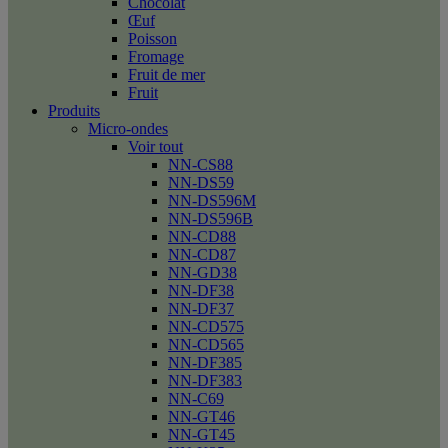
Chocolat
Œuf
Poisson
Fromage
Fruit de mer
Fruit
Produits
Micro-ondes
Voir tout
NN-CS88
NN-DS59
NN-DS596M
NN-DS596B
NN-CD88
NN-CD87
NN-GD38
NN-DF38
NN-DF37
NN-CD575
NN-CD565
NN-DF385
NN-DF383
NN-C69
NN-GT46
NN-GT45