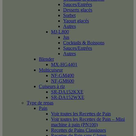
Sauces/Entrées
Desserts glacés
Sorbet
Yaourt glacés
Autres
MJ-L800
Jus
Cocktails & Boissons
Sauces/Entrées
Autres
Blender
MX-HG4401
Multicuiseur
NF-GM400
NF-GM600
Cuiseurs à riz
SR-DA152KXE
SR-DA152WXE
Type de repas
Pain
Voir toutes les Recettes de Pain
Voir toutes les Recettes de Pain – Mini
machine à pain (PN100)
Recettes de Pains Classiques
Recettes de Pain sans Gluten