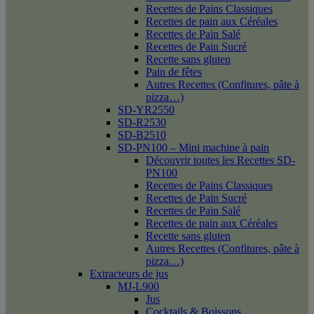
Recettes de Pains Classiques
Recettes de pain aux Céréales
Recettes de Pain Salé
Recettes de Pain Sucré
Recette sans gluten
Pain de fêtes
Autres Recettes (Confitures, pâte à
pizza…)
SD-YR2550
SD-R2530
SD-B2510
SD-PN100 – Mini machine à pain
Découvrir toutes les Recettes SD-
PN100
Recettes de Pains Classiques
Recettes de Pain Sucré
Recettes de Pain Salé
Recettes de pain aux Céréales
Recette sans gluten
Autres Recettes (Confitures, pâte à
pizza…)
Extracteurs de jus
MJ-L900
Jus
Cocktails & Boissons