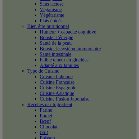
Sans lactose
Véganisme
Végétarisme
Plats épicés
Bien-être nutritionnel
Humeur + capacité cognitive
Booster l’énergie
Santé de la peau
Booster le système immunitaire
Santé intestinale
Faible teneur en glucides
Adapté aux familles
Type de Cuisine
Cuisine Italienne
Cuisine Française
Cuisine Espagnole
Cuisine Asiatique
Cuisine Fusion Japonaise
Recettes par Ingrédient
Farine
Poulet
Bœuf
Chocolat
Œuf
Poisson