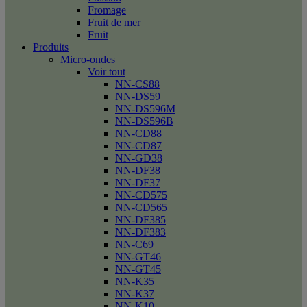
Fromage
Fruit de mer
Fruit
Produits
Micro-ondes
Voir tout
NN-CS88
NN-DS59
NN-DS596M
NN-DS596B
NN-CD88
NN-CD87
NN-GD38
NN-DF38
NN-DF37
NN-CD575
NN-CD565
NN-DF385
NN-DF383
NN-C69
NN-GT46
NN-GT45
NN-K35
NN-K37
NN-K10