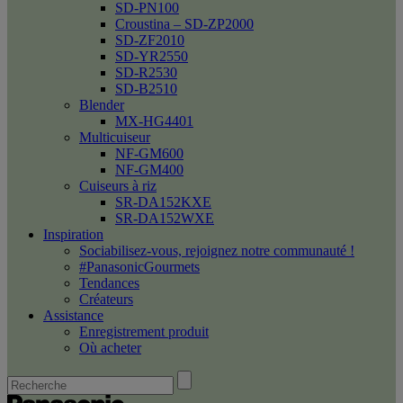
SD-PN100
Croustina – SD-ZP2000
SD-ZF2010
SD-YR2550
SD-R2530
SD-B2510
Blender
MX-HG4401
Multicuiseur
NF-GM600
NF-GM400
Cuiseurs à riz
SR-DA152KXE
SR-DA152WXE
Inspiration
Sociabilisez-vous, rejoignez notre communauté !
#PanasonicGourmets
Tendances
Créateurs
Assistance
Enregistrement produit
Où acheter