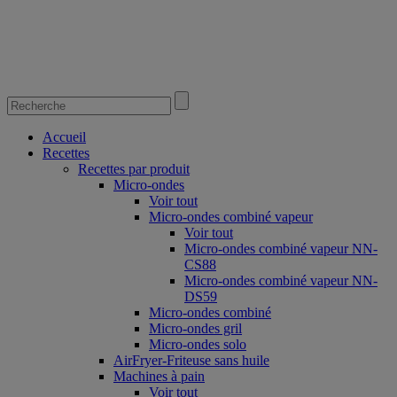
Accueil
Recettes
Recettes par produit
Micro-ondes
Voir tout
Micro-ondes combiné vapeur
Voir tout
Micro-ondes combiné vapeur NN-
CS88
Micro-ondes combiné vapeur NN-
DS59
Micro-ondes combiné
Micro-ondes gril
Micro-ondes solo
AirFryer-Friteuse sans huile
Machines à pain
Voir tout