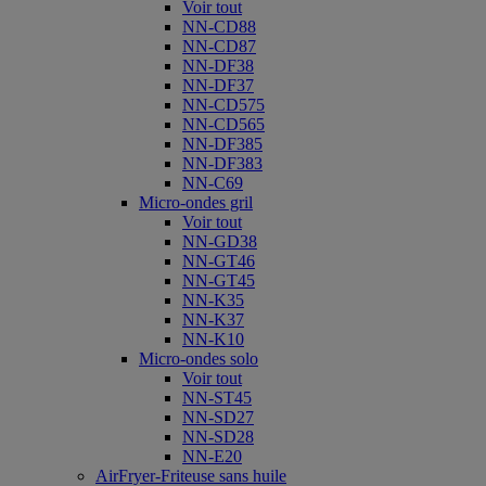
Voir tout
NN-CD88
NN-CD87
NN-DF38
NN-DF37
NN-CD575
NN-CD565
NN-DF385
NN-DF383
NN-C69
Micro-ondes gril
Voir tout
NN-GD38
NN-GT46
NN-GT45
NN-K35
NN-K37
NN-K10
Micro-ondes solo
Voir tout
NN-ST45
NN-SD27
NN-SD28
NN-E20
AirFryer-Friteuse sans huile