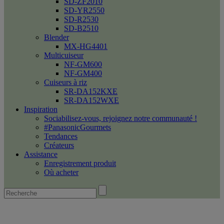
SD-ZF2010
SD-YR2550
SD-R2530
SD-B2510
Blender
MX-HG4401
Multicuiseur
NF-GM600
NF-GM400
Cuiseurs à riz
SR-DA152KXE
SR-DA152WXE
Inspiration
Sociabilisez-vous, rejoignez notre communauté !
#PanasonicGourmets
Tendances
Créateurs
Assistance
Enregistrement produit
Où acheter