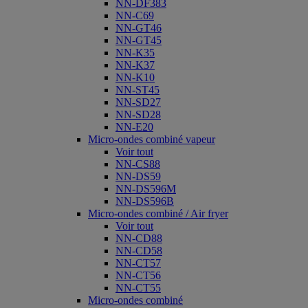
NN-DF383
NN-C69
NN-GT46
NN-GT45
NN-K35
NN-K37
NN-K10
NN-ST45
NN-SD27
NN-SD28
NN-E20
Micro-ondes combiné vapeur
Voir tout
NN-CS88
NN-DS59
NN-DS596M
NN-DS596B
Micro-ondes combiné / Air fryer
Voir tout
NN-CD88
NN-CD58
NN-CT57
NN-CT56
NN-CT55
Micro-ondes combiné