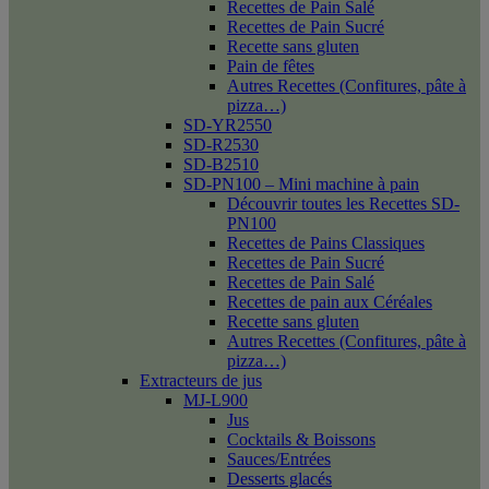
Recettes de Pain Salé
Recettes de Pain Sucré
Recette sans gluten
Pain de fêtes
Autres Recettes (Confitures, pâte à
pizza…)
SD-YR2550
SD-R2530
SD-B2510
SD-PN100 – Mini machine à pain
Découvrir toutes les Recettes SD-
PN100
Recettes de Pains Classiques
Recettes de Pain Sucré
Recettes de Pain Salé
Recettes de pain aux Céréales
Recette sans gluten
Autres Recettes (Confitures, pâte à
pizza…)
Extracteurs de jus
MJ-L900
Jus
Cocktails & Boissons
Sauces/Entrées
Desserts glacés