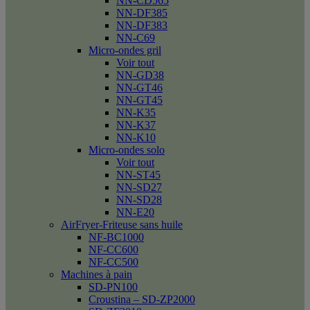
NN-CD565
NN-DF385
NN-DF383
NN-C69
Micro-ondes gril
Voir tout
NN-GD38
NN-GT46
NN-GT45
NN-K35
NN-K37
NN-K10
Micro-ondes solo
Voir tout
NN-ST45
NN-SD27
NN-SD28
NN-E20
AirFryer-Friteuse sans huile
NF-BC1000
NF-CC600
NF-CC500
Machines à pain
SD-PN100
Croustina – SD-ZP2000