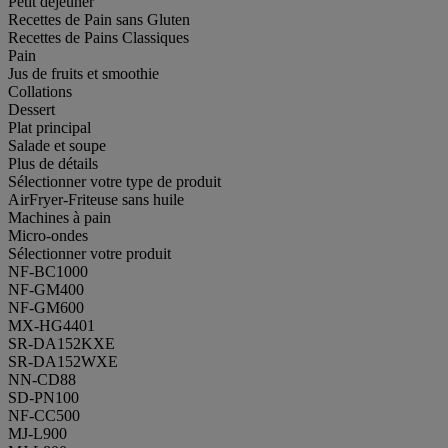
Petit déjeuner
Recettes de Pain sans Gluten
Recettes de Pains Classiques
Pain
Jus de fruits et smoothie
Collations
Dessert
Plat principal
Salade et soupe
Plus de détails
Sélectionner votre type de produit
AirFryer-Friteuse sans huile
Machines à pain
Micro-ondes
Sélectionner votre produit
NF-BC1000
NF-GM400
NF-GM600
MX-HG4401
SR-DA152KXE
SR-DA152WXE
NN-CD88
SD-PN100
NF-CC500
MJ-L900