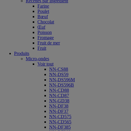
Recettes par Ingrédient
Farine
Poulet
Bœuf
Chocolat
Œuf
Poisson
Fromage
Fruit de mer
Fruit
Produits
Micro-ondes
Voir tout
NN-CS88
NN-DS59
NN-DS596M
NN-DS596B
NN-CD88
NN-CD87
NN-GD38
NN-DF38
NN-DF37
NN-CD575
NN-CD565
NN-DF385