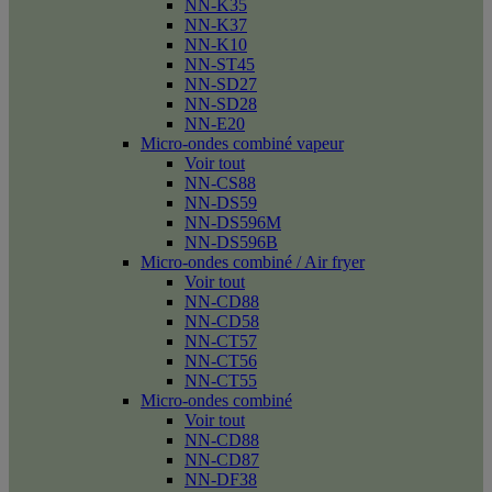
NN-K35
NN-K37
NN-K10
NN-ST45
NN-SD27
NN-SD28
NN-E20
Micro-ondes combiné vapeur
Voir tout
NN-CS88
NN-DS59
NN-DS596M
NN-DS596B
Micro-ondes combiné / Air fryer
Voir tout
NN-CD88
NN-CD58
NN-CT57
NN-CT56
NN-CT55
Micro-ondes combiné
Voir tout
NN-CD88
NN-CD87
NN-DF38