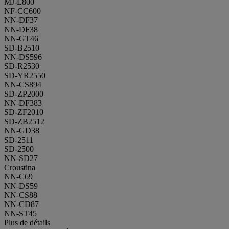
MJ-L800
NF-CC600
NN-DF37
NN-DF38
NN-GT46
SD-B2510
NN-DS596
SD-R2530
SD-YR2550
NN-CS894
SD-ZP2000
NN-DF383
SD-ZF2010
SD-ZB2512
NN-GD38
SD-2511
SD-2500
NN-SD27
Croustina
NN-C69
NN-DS59
NN-CS88
NN-CD87
NN-ST45
Plus de détails