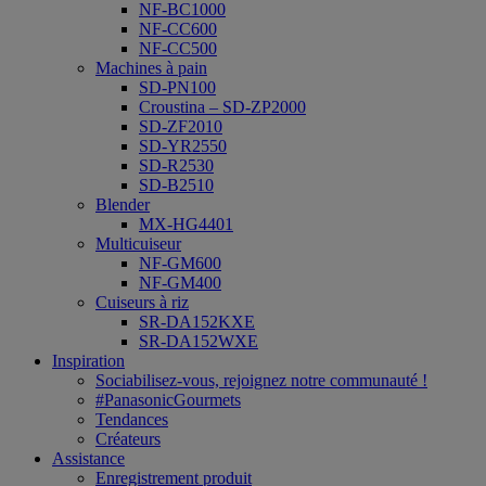
NF-BC1000
NF-CC600
NF-CC500
Machines à pain
SD-PN100
Croustina – SD-ZP2000
SD-ZF2010
SD-YR2550
SD-R2530
SD-B2510
Blender
MX-HG4401
Multicuiseur
NF-GM600
NF-GM400
Cuiseurs à riz
SR-DA152KXE
SR-DA152WXE
Inspiration
Sociabilisez-vous, rejoignez notre communauté !
#PanasonicGourmets
Tendances
Créateurs
Assistance
Enregistrement produit