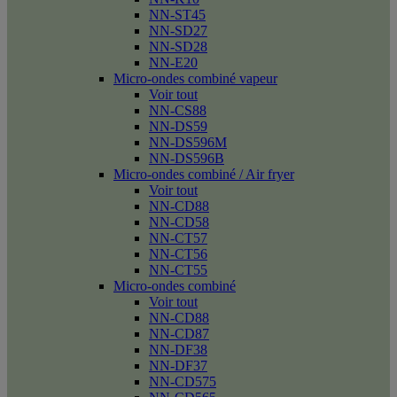
NN-ST45
NN-SD27
NN-SD28
NN-E20
Micro-ondes combiné vapeur
Voir tout
NN-CS88
NN-DS59
NN-DS596M
NN-DS596B
Micro-ondes combiné / Air fryer
Voir tout
NN-CD88
NN-CD58
NN-CT57
NN-CT56
NN-CT55
Micro-ondes combiné
Voir tout
NN-CD88
NN-CD87
NN-DF38
NN-DF37
NN-CD575