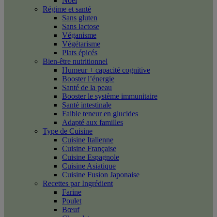
Noël
Régime et santé
Sans gluten
Sans lactose
Véganisme
Végétarisme
Plats épicés
Bien-être nutritionnel
Humeur + capacité cognitive
Booster l’énergie
Santé de la peau
Booster le système immunitaire
Santé intestinale
Faible teneur en glucides
Adapté aux familles
Type de Cuisine
Cuisine Italienne
Cuisine Française
Cuisine Espagnole
Cuisine Asiatique
Cuisine Fusion Japonaise
Recettes par Ingrédient
Farine
Poulet
Bœuf