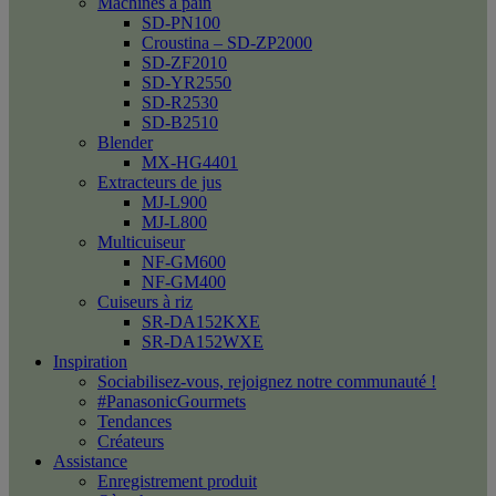
Machines à pain
SD-PN100
Croustina – SD-ZP2000
SD-ZF2010
SD-YR2550
SD-R2530
SD-B2510
Blender
MX-HG4401
Extracteurs de jus
MJ-L900
MJ-L800
Multicuiseur
NF-GM600
NF-GM400
Cuiseurs à riz
SR-DA152KXE
SR-DA152WXE
Inspiration
Sociabilisez-vous, rejoignez notre communauté !
#PanasonicGourmets
Tendances
Créateurs
Assistance
Enregistrement produit