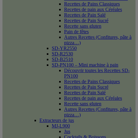
Recettes de Pains Classiques
Recettes de pain aux Céréales
Recettes de Pain Salé
Recettes de Pain Sucré
Recette sans gluten
Pain de fêtes
Autres Recettes (Confitures, pâte à
pizza…)
SD-YR2550
SD-R2530
SD-B2510
SD-PN100 – Mini machine à pain
Découvrir toutes les Recettes SD-
PN100
Recettes de Pains Classiques
Recettes de Pain Sucré
Recettes de Pain Salé
Recettes de pain aux Céréales
Recette sans gluten
Autres Recettes (Confitures, pâte à
pizza…)
Extracteurs de jus
MJ-L900
Jus
Cocktails & Boissons