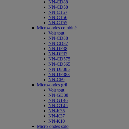
NN-CD88
NN-CD58
NN-CT57
NN-CT56
NN-CT55
Micro-ondes combiné
Voir tout
NN-CD88
NN-CD87
NN-DF38
NN-DF37
NN-CD575
NN-CD565
NN-DF385
NN-DF383
NN-C69
Micro-ondes gril
Voir tout
NN-GD38
NN-GT46
NN-GT45
NN-K35
NN-K37
NN-K10
Micro-ondes solo