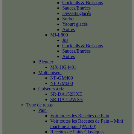
Cocktails & Boissons
Sauces/Entrées
Desserts glacés
Sorbet
Yaourt glacés
Autres
MJ-L800
Jus
Cocktails & Boissons
Sauces/Entrées
Autres
Blender
MX-HG4401
Multicuiseur
NF-GM400
NF-GM600
Cuiseurs à riz
SR-DA152KXE
SR-DA152WXE
Type de repas
Pain
Voir toutes les Recettes de Pain
Voir toutes les Recettes de Pain – Mini
machine à pain (PN100)
Recettes de Pains Classiques