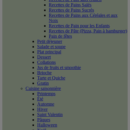
Recettes de Pains Salés
Recettes de Pains Sucrés
Recettes de Pains aux Céréales et aux
Noix
Recettes de Pain pour les Enfants
Recettes de Pâte (Pizza, Pain à hamburger)
Pain de fêtes
Petit déjeuner
Salade et soupe
Plat principal
Dessert
Collations
Jus de fruits et smoothie
Brioche
Tarte et Quiche
Gratin
Cuisine saisonnière
Printemps
Été
Automne
Hiver
Saint Valentin
Pâques
Halloween