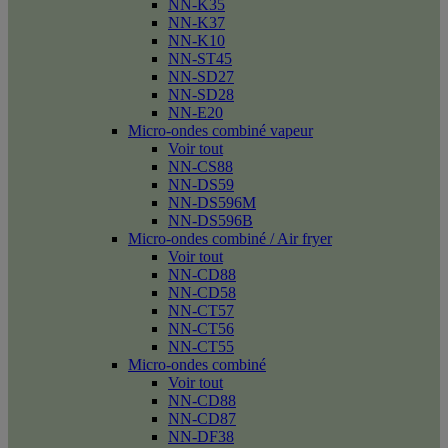
NN-K35
NN-K37
NN-K10
NN-ST45
NN-SD27
NN-SD28
NN-E20
Micro-ondes combiné vapeur
Voir tout
NN-CS88
NN-DS59
NN-DS596M
NN-DS596B
Micro-ondes combiné / Air fryer
Voir tout
NN-CD88
NN-CD58
NN-CT57
NN-CT56
NN-CT55
Micro-ondes combiné
Voir tout
NN-CD88
NN-CD87
NN-DF38