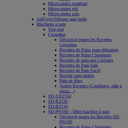
Micro-ondes combiné
Micro-ondes gril
Micro-ondes solo
AirFryer-Friteuse sans huile
Machines à pain
Voir tout
Croustina
Découvrir toutes les Recettes
Croustina
Recettes de Pains pour débutants
Recettes de Pains Classiques
Recettes de pain aux Céréales
Recettes de Pain Salé
Recettes de Pain Sucré
Recette sans gluten
Pain de fêtes
Autres Recettes (Confitures, pâte à
pizza…)
SD-YR2550
SD-R2530
SD-B2510
SD-PN100 – Mini machine à pain
Découvrir toutes les Recettes SD-
PN100
Recettes de Pains Classiques