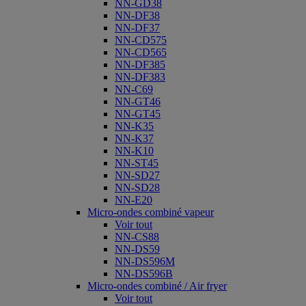
NN-GD38
NN-DF38
NN-DF37
NN-CD575
NN-CD565
NN-DF385
NN-DF383
NN-C69
NN-GT46
NN-GT45
NN-K35
NN-K37
NN-K10
NN-ST45
NN-SD27
NN-SD28
NN-E20
Micro-ondes combiné vapeur
Voir tout
NN-CS88
NN-DS59
NN-DS596M
NN-DS596B
Micro-ondes combiné / Air fryer
Voir tout