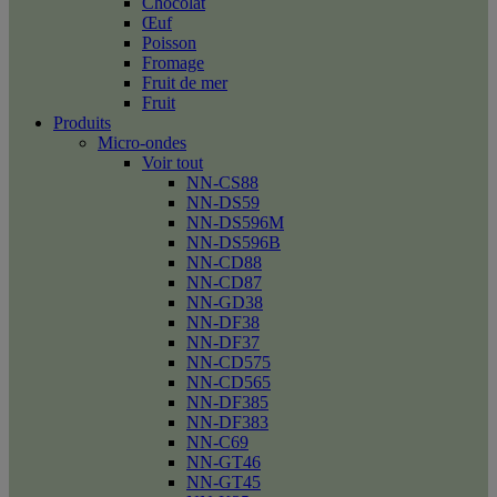
Chocolat
Œuf
Poisson
Fromage
Fruit de mer
Fruit
Produits
Micro-ondes
Voir tout
NN-CS88
NN-DS59
NN-DS596M
NN-DS596B
NN-CD88
NN-CD87
NN-GD38
NN-DF38
NN-DF37
NN-CD575
NN-CD565
NN-DF385
NN-DF383
NN-C69
NN-GT46
NN-GT45