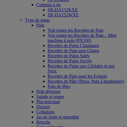
Cuiseurs à riz
SR-DA152KXE
SR-DA152WXE
Type de repas
Pain
Voir toutes les Recettes de Pain
Voir toutes les Recettes de Pain – Mini
machine à pain (PN100)
Recettes de Pains Classiques
Recettes de Pain sans Gluten
Recettes de Pains Salés
Recettes de Pains Sucrés
Recettes de Pains aux Céréales et aux
Noix
Recettes de Pain pour les Enfants
Recettes de Pâte (Pizza, Pain à hamburger)
Pain de fêtes
Petit déjeuner
Salade et soupe
Plat principal
Dessert
Collations
Jus de fruits et smoothie
Brioche