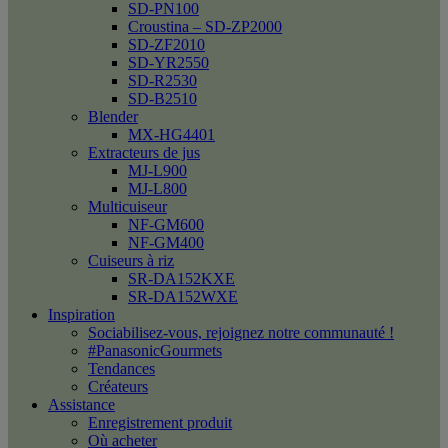
SD-PN100
Croustina – SD-ZP2000
SD-ZF2010
SD-YR2550
SD-R2530
SD-B2510
Blender
MX-HG4401
Extracteurs de jus
MJ-L900
MJ-L800
Multicuiseur
NF-GM600
NF-GM400
Cuiseurs à riz
SR-DA152KXE
SR-DA152WXE
Inspiration
Sociabilisez-vous, rejoignez notre communauté !
#PanasonicGourmets
Tendances
Créateurs
Assistance
Enregistrement produit
Où acheter