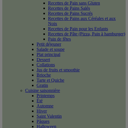
Recettes de Pain sans Gluten
Recettes de Pains Salés
Recettes de Pains Sucrés
Recettes de Pains aux Céréales et aux
Noix
Recettes de Pain pour les Enfants
Recettes de Pâte (Pizza, Pain à hamburger)
Pain de fêtes
Petit déjeuner
Salade et soupe
Plat principal
Dessert
Collations
Jus de fruits et smoothie
Brioche
Tarte et Quiche
Gratin
Cuisine saisonnière
Printemps
Été
Automne
Hiver
Saint Valentin
Pâques
Halloween