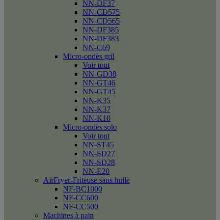
NN-DF37
NN-CD575
NN-CD565
NN-DF385
NN-DF383
NN-C69
Micro-ondes gril
Voir tout
NN-GD38
NN-GT46
NN-GT45
NN-K35
NN-K37
NN-K10
Micro-ondes solo
Voir tout
NN-ST45
NN-SD27
NN-SD28
NN-E20
AirFryer-Friteuse sans huile
NF-BC1000
NF-CC600
NF-CC500
Machines à pain