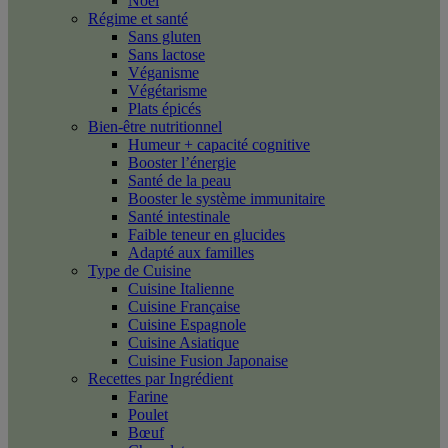
Noël
Régime et santé
Sans gluten
Sans lactose
Véganisme
Végétarisme
Plats épicés
Bien-être nutritionnel
Humeur + capacité cognitive
Booster l’énergie
Santé de la peau
Booster le système immunitaire
Santé intestinale
Faible teneur en glucides
Adapté aux familles
Type de Cuisine
Cuisine Italienne
Cuisine Française
Cuisine Espagnole
Cuisine Asiatique
Cuisine Fusion Japonaise
Recettes par Ingrédient
Farine
Poulet
Bœuf