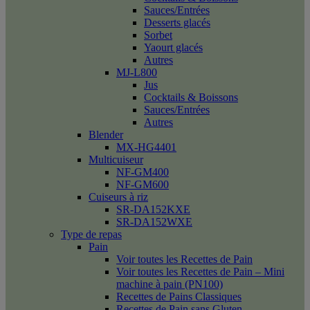
Sauces/Entrées
Desserts glacés
Sorbet
Yaourt glacés
Autres
MJ-L800
Jus
Cocktails & Boissons
Sauces/Entrées
Autres
Blender
MX-HG4401
Multicuiseur
NF-GM400
NF-GM600
Cuiseurs à riz
SR-DA152KXE
SR-DA152WXE
Type de repas
Pain
Voir toutes les Recettes de Pain
Voir toutes les Recettes de Pain – Mini
machine à pain (PN100)
Recettes de Pains Classiques
Recettes de Pain sans Gluten