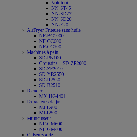
Voir tout
NN-ST45
NN-SD27
NN-SD28
NN-E20
AirFryer-Friteuse sans huile
NF-BC1000
NF-CC600
NF-CC500
Machines à pain
SD-PN100
Croustina – SD-ZP2000
SD-ZF2010
SD-YR2550
SD-R2530
SD-B2510
Blender
MX-HG4401
Extracteurs de jus
MJ-L900
MJ-L800
Multicuiseur
NF-GM600
NF-GM400
Cuiseurs à riz