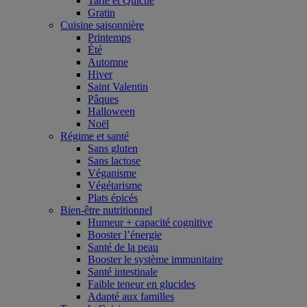
Tarte et Quiche
Gratin
Cuisine saisonnière
Printemps
Été
Automne
Hiver
Saint Valentin
Pâques
Halloween
Noël
Régime et santé
Sans gluten
Sans lactose
Véganisme
Végétarisme
Plats épicés
Bien-être nutritionnel
Humeur + capacité cognitive
Booster l’énergie
Santé de la peau
Booster le système immunitaire
Santé intestinale
Faible teneur en glucides
Adapté aux familles