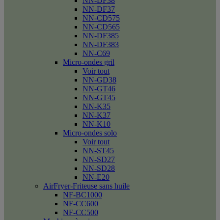
NN-DF38
NN-DF37
NN-CD575
NN-CD565
NN-DF385
NN-DF383
NN-C69
Micro-ondes gril
Voir tout
NN-GD38
NN-GT46
NN-GT45
NN-K35
NN-K37
NN-K10
Micro-ondes solo
Voir tout
NN-ST45
NN-SD27
NN-SD28
NN-E20
AirFryer-Friteuse sans huile
NF-BC1000
NF-CC600
NF-CC500