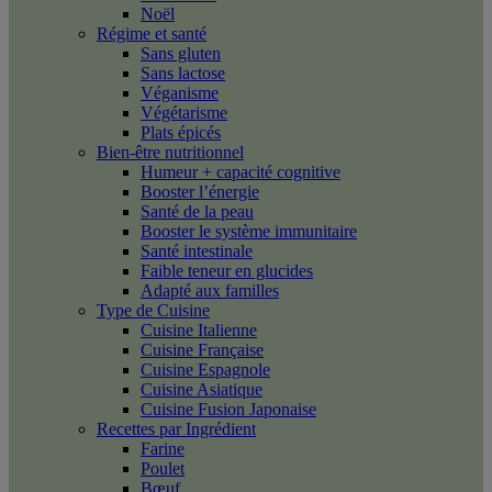
Noël
Régime et santé
Sans gluten
Sans lactose
Véganisme
Végétarisme
Plats épicés
Bien-être nutritionnel
Humeur + capacité cognitive
Booster l’énergie
Santé de la peau
Booster le système immunitaire
Santé intestinale
Faible teneur en glucides
Adapté aux familles
Type de Cuisine
Cuisine Italienne
Cuisine Française
Cuisine Espagnole
Cuisine Asiatique
Cuisine Fusion Japonaise
Recettes par Ingrédient
Farine
Poulet
Bœuf