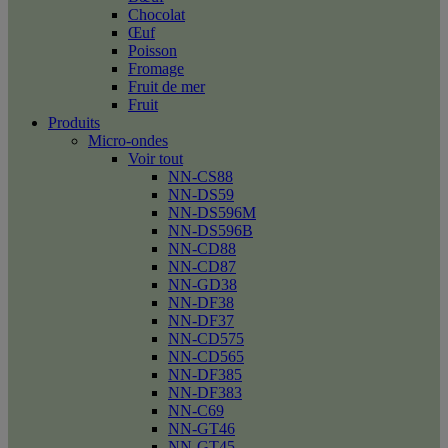
Chocolat
Œuf
Poisson
Fromage
Fruit de mer
Fruit
Produits
Micro-ondes
Voir tout
NN-CS88
NN-DS59
NN-DS596M
NN-DS596B
NN-CD88
NN-CD87
NN-GD38
NN-DF38
NN-DF37
NN-CD575
NN-CD565
NN-DF385
NN-DF383
NN-C69
NN-GT46
NN-GT45