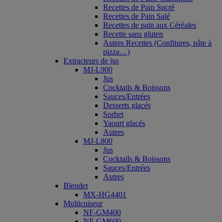
Recettes de Pain Sucré
Recettes de Pain Salé
Recettes de pain aux Céréales
Recette sans gluten
Autres Recettes (Confitures, pâte à
pizza…)
Extracteurs de jus
MJ-L900
Jus
Cocktails & Boissons
Sauces/Entrées
Desserts glacés
Sorbet
Yaourt glacés
Autres
MJ-L800
Jus
Cocktails & Boissons
Sauces/Entrées
Autres
Blender
MX-HG4401
Multicuiseur
NF-GM400
NF-GM600