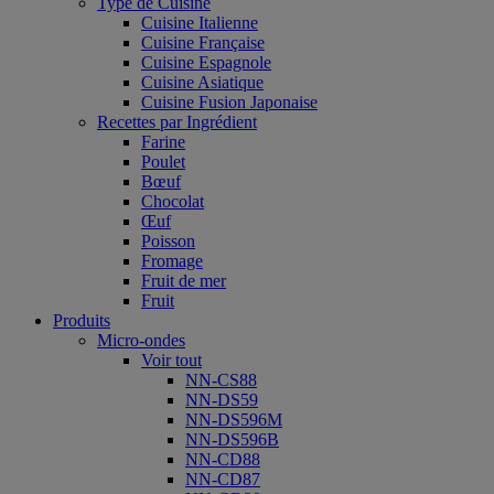
Type de Cuisine
Cuisine Italienne
Cuisine Française
Cuisine Espagnole
Cuisine Asiatique
Cuisine Fusion Japonaise
Recettes par Ingrédient
Farine
Poulet
Bœuf
Chocolat
Œuf
Poisson
Fromage
Fruit de mer
Fruit
Produits
Micro-ondes
Voir tout
NN-CS88
NN-DS59
NN-DS596M
NN-DS596B
NN-CD88
NN-CD87