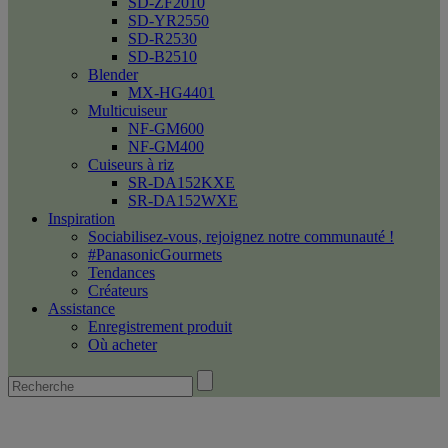
SD-ZF2010
SD-YR2550
SD-R2530
SD-B2510
Blender
MX-HG4401
Multicuiseur
NF-GM600
NF-GM400
Cuiseurs à riz
SR-DA152KXE
SR-DA152WXE
Inspiration
Sociabilisez-vous, rejoignez notre communauté !
#PanasonicGourmets
Tendances
Créateurs
Assistance
Enregistrement produit
Où acheter