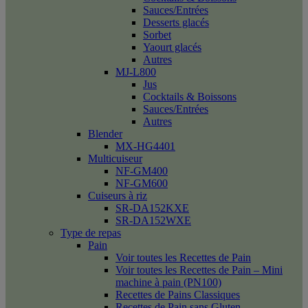
Sauces/Entrées
Desserts glacés
Sorbet
Yaourt glacés
Autres
MJ-L800
Jus
Cocktails & Boissons
Sauces/Entrées
Autres
Blender
MX-HG4401
Multicuiseur
NF-GM400
NF-GM600
Cuiseurs à riz
SR-DA152KXE
SR-DA152WXE
Type de repas
Pain
Voir toutes les Recettes de Pain
Voir toutes les Recettes de Pain – Mini
machine à pain (PN100)
Recettes de Pains Classiques
Recettes de Pain sans Gluten