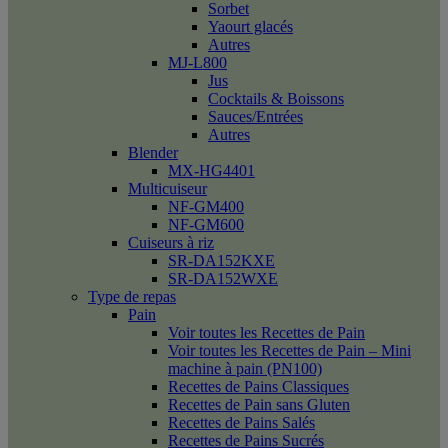
Sorbet
Yaourt glacés
Autres
MJ-L800
Jus
Cocktails & Boissons
Sauces/Entrées
Autres
Blender
MX-HG4401
Multicuiseur
NF-GM400
NF-GM600
Cuiseurs à riz
SR-DA152KXE
SR-DA152WXE
Type de repas
Pain
Voir toutes les Recettes de Pain
Voir toutes les Recettes de Pain – Mini
machine à pain (PN100)
Recettes de Pains Classiques
Recettes de Pain sans Gluten
Recettes de Pains Salés
Recettes de Pains Sucrés