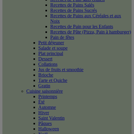
Recettes de Pains Salés
Recettes de Pains Sucrés
Recettes de Pains aux Céréales et aux
Noix
Recettes de Pain pour les Enfants
Recettes de Pâte (Pizza, Pain à hamburger)
Pain de fêtes
Petit déjeuner
Salade et soupe
Plat principal
Dessert
Collations
Jus de fruits et smoothie
Brioche
Tarte et Quiche
Gratin
Cuisine saisonnière
Printemps
Été
Automne
Hiver
Saint Valentin
Pâques
Halloween