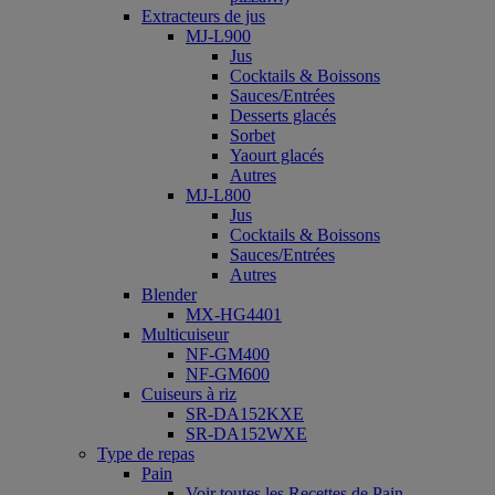
Extracteurs de jus
MJ-L900
Jus
Cocktails & Boissons
Sauces/Entrées
Desserts glacés
Sorbet
Yaourt glacés
Autres
MJ-L800
Jus
Cocktails & Boissons
Sauces/Entrées
Autres
Blender
MX-HG4401
Multicuiseur
NF-GM400
NF-GM600
Cuiseurs à riz
SR-DA152KXE
SR-DA152WXE
Type de repas
Pain
Voir toutes les Recettes de Pain