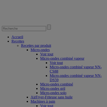
Accueil
Recettes
Recettes par produit
Micro-ondes
Voir tout
Micro-ondes combiné vapeur
Voir tout
Micro-ondes combiné vapeur NN-
CS88
Micro-ondes combiné vapeur NN-
DS59
Micro-ondes combiné
Micro-ondes gril
Micro-ondes solo
AirFryer-Friteuse sans huile
Machines à pain
Voir tout