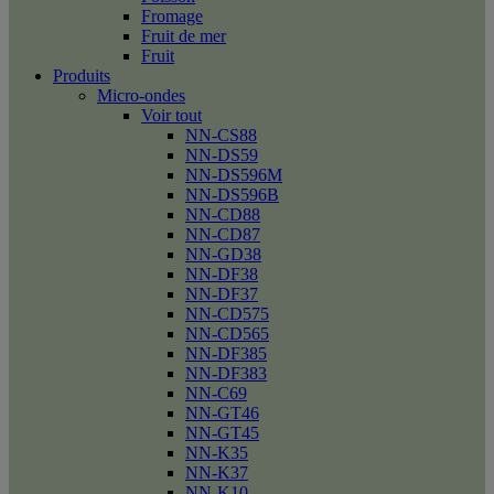
Fromage
Fruit de mer
Fruit
Produits
Micro-ondes
Voir tout
NN-CS88
NN-DS59
NN-DS596M
NN-DS596B
NN-CD88
NN-CD87
NN-GD38
NN-DF38
NN-DF37
NN-CD575
NN-CD565
NN-DF385
NN-DF383
NN-C69
NN-GT46
NN-GT45
NN-K35
NN-K37
NN-K10