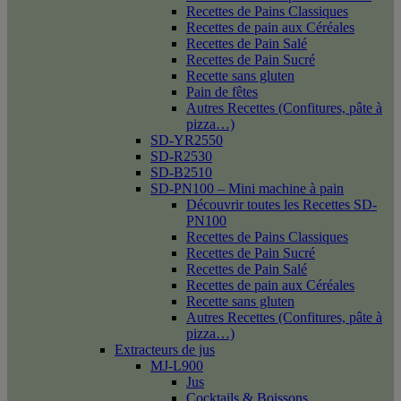
Recettes de Pains Classiques
Recettes de pain aux Céréales
Recettes de Pain Salé
Recettes de Pain Sucré
Recette sans gluten
Pain de fêtes
Autres Recettes (Confitures, pâte à
pizza…)
SD-YR2550
SD-R2530
SD-B2510
SD-PN100 – Mini machine à pain
Découvrir toutes les Recettes SD-
PN100
Recettes de Pains Classiques
Recettes de Pain Sucré
Recettes de Pain Salé
Recettes de pain aux Céréales
Recette sans gluten
Autres Recettes (Confitures, pâte à
pizza…)
Extracteurs de jus
MJ-L900
Jus
Cocktails & Boissons