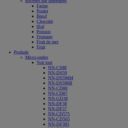
Recettes par Ingrédient
Farine
Poulet
Bœuf
Chocolat
Œuf
Poisson
Fromage
Fruit de mer
Fruit
Produits
Micro-ondes
Voir tout
NN-CS88
NN-DS59
NN-DS596M
NN-DS596B
NN-CD88
NN-CD87
NN-GD38
NN-DF38
NN-DF37
NN-CD575
NN-CD565
NN-DF385