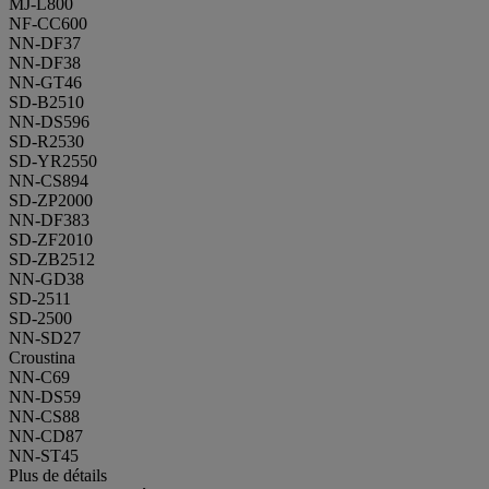
MJ-L800
NF-CC600
NN-DF37
NN-DF38
NN-GT46
SD-B2510
NN-DS596
SD-R2530
SD-YR2550
NN-CS894
SD-ZP2000
NN-DF383
SD-ZF2010
SD-ZB2512
NN-GD38
SD-2511
SD-2500
NN-SD27
Croustina
NN-C69
NN-DS59
NN-CS88
NN-CD87
NN-ST45
Plus de détails