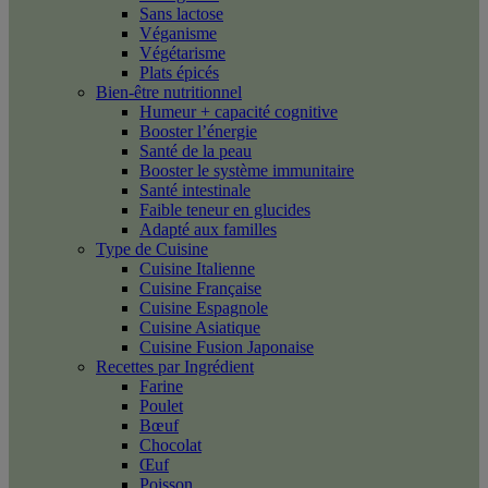
Sans lactose
Véganisme
Végétarisme
Plats épicés
Bien-être nutritionnel
Humeur + capacité cognitive
Booster l’énergie
Santé de la peau
Booster le système immunitaire
Santé intestinale
Faible teneur en glucides
Adapté aux familles
Type de Cuisine
Cuisine Italienne
Cuisine Française
Cuisine Espagnole
Cuisine Asiatique
Cuisine Fusion Japonaise
Recettes par Ingrédient
Farine
Poulet
Bœuf
Chocolat
Œuf
Poisson