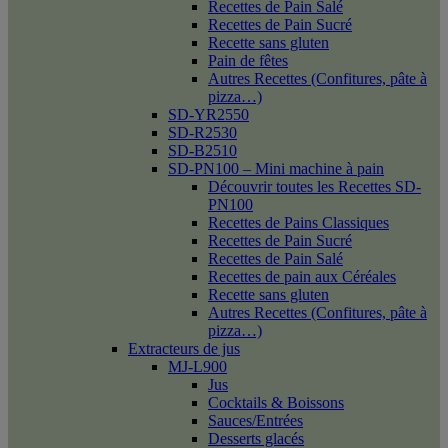
Recettes de Pain Salé
Recettes de Pain Sucré
Recette sans gluten
Pain de fêtes
Autres Recettes (Confitures, pâte à
pizza…)
SD-YR2550
SD-R2530
SD-B2510
SD-PN100 – Mini machine à pain
Découvrir toutes les Recettes SD-
PN100
Recettes de Pains Classiques
Recettes de Pain Sucré
Recettes de Pain Salé
Recettes de pain aux Céréales
Recette sans gluten
Autres Recettes (Confitures, pâte à
pizza…)
Extracteurs de jus
MJ-L900
Jus
Cocktails & Boissons
Sauces/Entrées
Desserts glacés