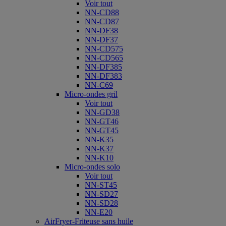
Voir tout
NN-CD88
NN-CD87
NN-DF38
NN-DF37
NN-CD575
NN-CD565
NN-DF385
NN-DF383
NN-C69
Micro-ondes gril
Voir tout
NN-GD38
NN-GT46
NN-GT45
NN-K35
NN-K37
NN-K10
Micro-ondes solo
Voir tout
NN-ST45
NN-SD27
NN-SD28
NN-E20
AirFryer-Friteuse sans huile