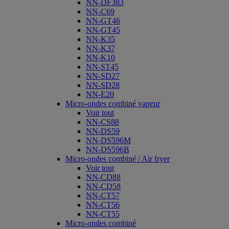
NN-DF383
NN-C69
NN-GT46
NN-GT45
NN-K35
NN-K37
NN-K10
NN-ST45
NN-SD27
NN-SD28
NN-E20
Micro-ondes combiné vapeur
Voir tout
NN-CS88
NN-DS59
NN-DS596M
NN-DS596B
Micro-ondes combiné / Air fryer
Voir tout
NN-CD88
NN-CD58
NN-CT57
NN-CT56
NN-CT55
Micro-ondes combiné