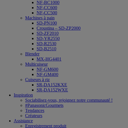
NF-BC1000
NF-CC600
NF-CC500
Machines à pain
SD-PN100
Croustina – SD-ZP2000
SD-ZF2010
SD-YR2550
SD-R2530
SD-B2510
Blender
MX-HG4401
Multicuiseur
NF-GM600
NF-GM400
Cuiseurs à riz
SR-DA152KXE
SR-DA152WXE
Inspiration
Sociabilisez-vous, rejoignez notre communauté !
#PanasonicGourmets
Tendances
Créateurs
Assistance
Enregistrement produit