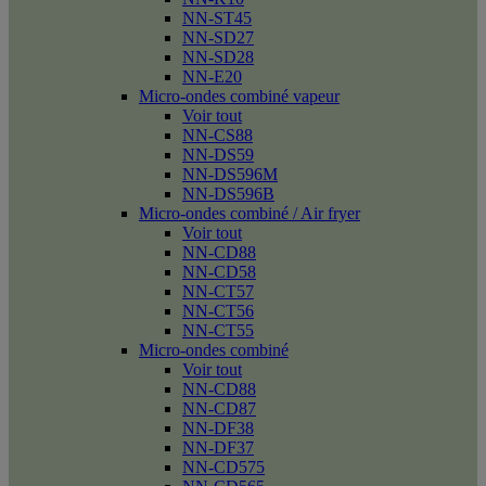
NN-ST45
NN-SD27
NN-SD28
NN-E20
Micro-ondes combiné vapeur
Voir tout
NN-CS88
NN-DS59
NN-DS596M
NN-DS596B
Micro-ondes combiné / Air fryer
Voir tout
NN-CD88
NN-CD58
NN-CT57
NN-CT56
NN-CT55
Micro-ondes combiné
Voir tout
NN-CD88
NN-CD87
NN-DF38
NN-DF37
NN-CD575