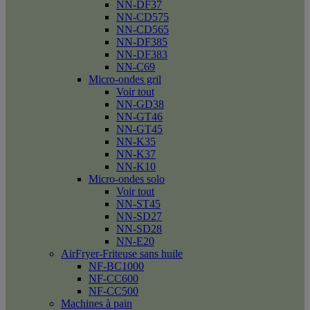
NN-DF37
NN-CD575
NN-CD565
NN-DF385
NN-DF383
NN-C69
Micro-ondes gril
Voir tout
NN-GD38
NN-GT46
NN-GT45
NN-K35
NN-K37
NN-K10
Micro-ondes solo
Voir tout
NN-ST45
NN-SD27
NN-SD28
NN-E20
AirFryer-Friteuse sans huile
NF-BC1000
NF-CC600
NF-CC500
Machines à pain