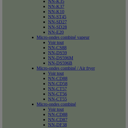
NN-K35
NN-K37
NN-K10
NN-ST45
NN-SD27
NN-SD28
NN-E20
Micro-ondes combiné vapeur
Voir tout
NN-CS88
NN-DS59
NN-DS596M
NN-DS596B
Micro-ondes combiné / Air fryer
Voir tout
NN-CD88
NN-CD58
NN-CT57
NN-CT56
NN-CT55
Micro-ondes combiné
Voir tout
NN-CD88
NN-CD87
NN-DF38