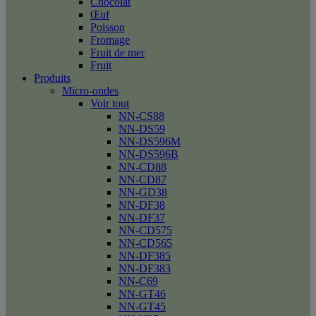
Chocolat
Œuf
Poisson
Fromage
Fruit de mer
Fruit
Produits
Micro-ondes
Voir tout
NN-CS88
NN-DS59
NN-DS596M
NN-DS596B
NN-CD88
NN-CD87
NN-GD38
NN-DF38
NN-DF37
NN-CD575
NN-CD565
NN-DF385
NN-DF383
NN-C69
NN-GT46
NN-GT45