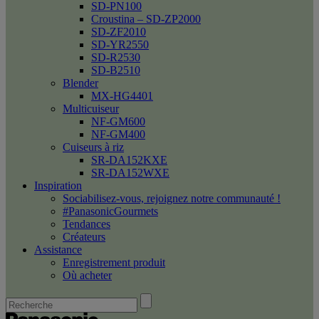
SD-PN100
Croustina – SD-ZP2000
SD-ZF2010
SD-YR2550
SD-R2530
SD-B2510
Blender
MX-HG4401
Multicuiseur
NF-GM600
NF-GM400
Cuiseurs à riz
SR-DA152KXE
SR-DA152WXE
Inspiration
Sociabilisez-vous, rejoignez notre communauté !
#PanasonicGourmets
Tendances
Créateurs
Assistance
Enregistrement produit
Où acheter