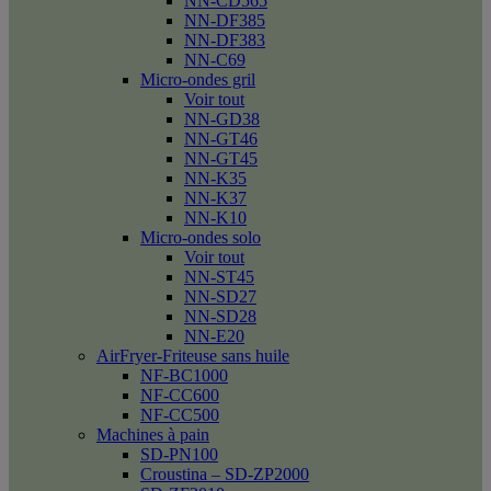
NN-CD565
NN-DF385
NN-DF383
NN-C69
Micro-ondes gril
Voir tout
NN-GD38
NN-GT46
NN-GT45
NN-K35
NN-K37
NN-K10
Micro-ondes solo
Voir tout
NN-ST45
NN-SD27
NN-SD28
NN-E20
AirFryer-Friteuse sans huile
NF-BC1000
NF-CC600
NF-CC500
Machines à pain
SD-PN100
Croustina – SD-ZP2000