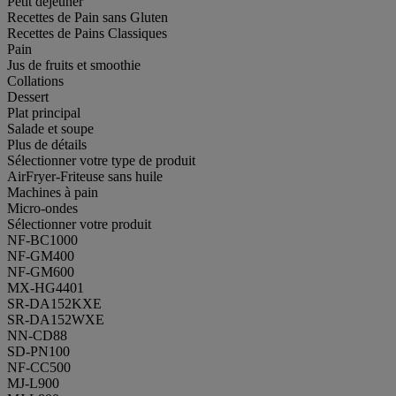
Petit déjeuner
Recettes de Pain sans Gluten
Recettes de Pains Classiques
Pain
Jus de fruits et smoothie
Collations
Dessert
Plat principal
Salade et soupe
Plus de détails
Sélectionner votre type de produit
AirFryer-Friteuse sans huile
Machines à pain
Micro-ondes
Sélectionner votre produit
NF-BC1000
NF-GM400
NF-GM600
MX-HG4401
SR-DA152KXE
SR-DA152WXE
NN-CD88
SD-PN100
NF-CC500
MJ-L900