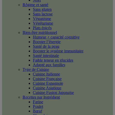
Noël
Régime et santé
Sans gluten
Sans lactose
Véganisme
Végétarisme
Plats épicés
Bien-être nutritionnel
Humeur + capacité cognitive
Booster l’énergie
Santé de la peau
Booster le système immunitaire
Santé intestinale
Faible teneur en glucides
Adapté aux familles
Type de Cuisine
Cuisine Italienne
Cuisine Française
Cuisine Espagnole
Cuisine Asiatique
Cuisine Fusion Japonaise
Recettes par Ingrédient
Farine
Poulet
Bœuf