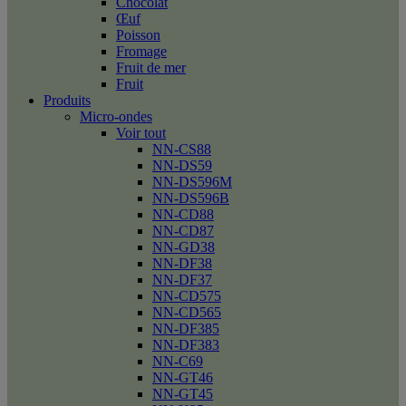
Chocolat
Œuf
Poisson
Fromage
Fruit de mer
Fruit
Produits
Micro-ondes
Voir tout
NN-CS88
NN-DS59
NN-DS596M
NN-DS596B
NN-CD88
NN-CD87
NN-GD38
NN-DF38
NN-DF37
NN-CD575
NN-CD565
NN-DF385
NN-DF383
NN-C69
NN-GT46
NN-GT45