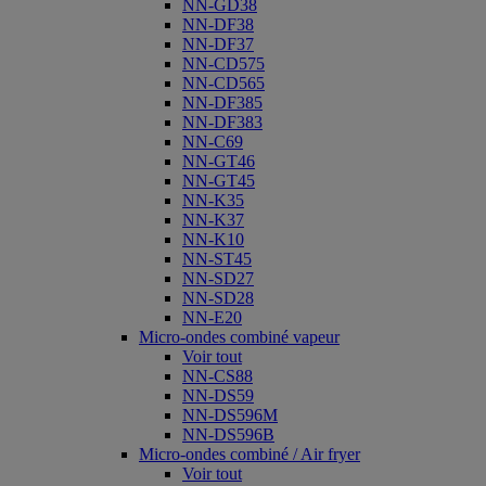
NN-GD38
NN-DF38
NN-DF37
NN-CD575
NN-CD565
NN-DF385
NN-DF383
NN-C69
NN-GT46
NN-GT45
NN-K35
NN-K37
NN-K10
NN-ST45
NN-SD27
NN-SD28
NN-E20
Micro-ondes combiné vapeur
Voir tout
NN-CS88
NN-DS59
NN-DS596M
NN-DS596B
Micro-ondes combiné / Air fryer
Voir tout