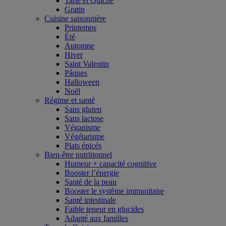
Tarte et Quiche
Gratin
Cuisine saisonnière
Printemps
Été
Automne
Hiver
Saint Valentin
Pâques
Halloween
Noël
Régime et santé
Sans gluten
Sans lactose
Véganisme
Végétarisme
Plats épicés
Bien-être nutritionnel
Humeur + capacité cognitive
Booster l’énergie
Santé de la peau
Booster le système immunitaire
Santé intestinale
Faible teneur en glucides
Adapté aux familles