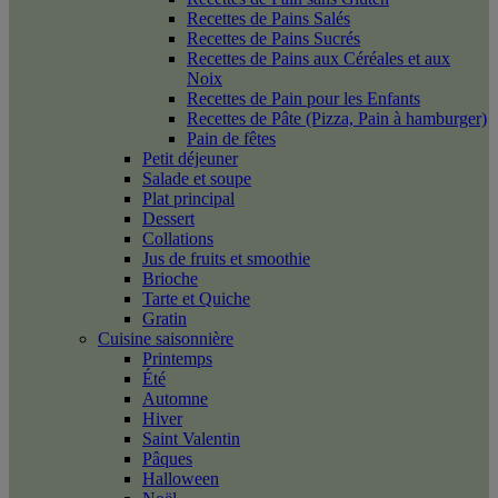
Recettes de Pains Salés
Recettes de Pains Sucrés
Recettes de Pains aux Céréales et aux
Noix
Recettes de Pain pour les Enfants
Recettes de Pâte (Pizza, Pain à hamburger)
Pain de fêtes
Petit déjeuner
Salade et soupe
Plat principal
Dessert
Collations
Jus de fruits et smoothie
Brioche
Tarte et Quiche
Gratin
Cuisine saisonnière
Printemps
Été
Automne
Hiver
Saint Valentin
Pâques
Halloween