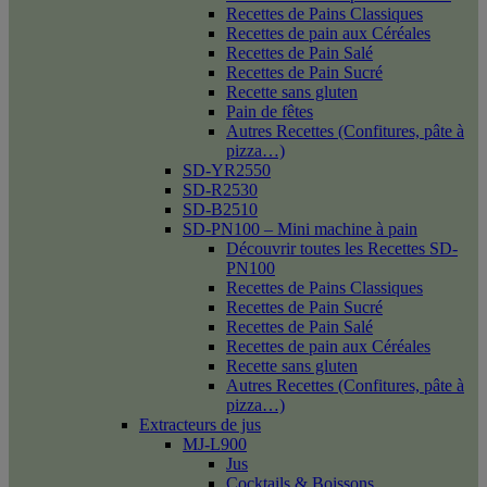
Recettes de Pains Classiques
Recettes de pain aux Céréales
Recettes de Pain Salé
Recettes de Pain Sucré
Recette sans gluten
Pain de fêtes
Autres Recettes (Confitures, pâte à
pizza…)
SD-YR2550
SD-R2530
SD-B2510
SD-PN100 – Mini machine à pain
Découvrir toutes les Recettes SD-
PN100
Recettes de Pains Classiques
Recettes de Pain Sucré
Recettes de Pain Salé
Recettes de pain aux Céréales
Recette sans gluten
Autres Recettes (Confitures, pâte à
pizza…)
Extracteurs de jus
MJ-L900
Jus
Cocktails & Boissons