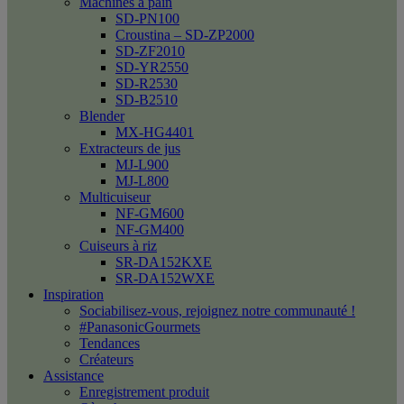
Machines à pain
SD-PN100
Croustina – SD-ZP2000
SD-ZF2010
SD-YR2550
SD-R2530
SD-B2510
Blender
MX-HG4401
Extracteurs de jus
MJ-L900
MJ-L800
Multicuiseur
NF-GM600
NF-GM400
Cuiseurs à riz
SR-DA152KXE
SR-DA152WXE
Inspiration
Sociabilisez-vous, rejoignez notre communauté !
#PanasonicGourmets
Tendances
Créateurs
Assistance
Enregistrement produit