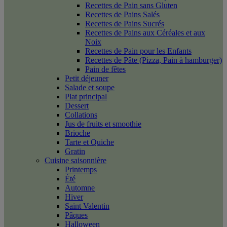
Recettes de Pain sans Gluten
Recettes de Pains Salés
Recettes de Pains Sucrés
Recettes de Pains aux Céréales et aux
Noix
Recettes de Pain pour les Enfants
Recettes de Pâte (Pizza, Pain à hamburger)
Pain de fêtes
Petit déjeuner
Salade et soupe
Plat principal
Dessert
Collations
Jus de fruits et smoothie
Brioche
Tarte et Quiche
Gratin
Cuisine saisonnière
Printemps
Été
Automne
Hiver
Saint Valentin
Pâques
Halloween