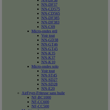
NN-DF38
NN-DF37
NN-CD575
NN-CD565
NN-DF385
NN-DF383
NN-C69
Micro-ondes gril
Voir tout
NN-GD38
NN-GT46
NN-GT45
NN-K35
NN-K37
NN-K10
Micro-ondes solo
Voir tout
NN-ST45
NN-SD27
NN-SD28
NN-E20
AirFryer-Friteuse sans huile
NF-BC1000
NF-CC600
NF-CC500