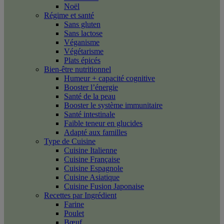
Noël
Régime et santé
Sans gluten
Sans lactose
Véganisme
Végétarisme
Plats épicés
Bien-être nutritionnel
Humeur + capacité cognitive
Booster l’énergie
Santé de la peau
Booster le système immunitaire
Santé intestinale
Faible teneur en glucides
Adapté aux familles
Type de Cuisine
Cuisine Italienne
Cuisine Française
Cuisine Espagnole
Cuisine Asiatique
Cuisine Fusion Japonaise
Recettes par Ingrédient
Farine
Poulet
Bœuf