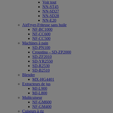
Voir tout
NN-ST45
NN-SD27
NN-SD28
NN-E20
AirFryer-Friteuse sans huile
NF-BC1000
NF-CC600
NF-CC500
Machines à pain
SD-PN100
Croustina – SD-ZP2000
SD-ZF2010
SD-YR2550
SD-R2530
SD-B2510
Blender
MX-HG4401
Extracteurs de jus
MJ-L900
MJ-L800
Multicuiseur
NF-GM600
NF-GM400
Cuiseurs à riz