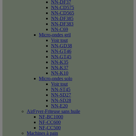
NN-DF37
NN-CD575
NN-CD565
NN-DF385
NN-DF383
NN-C69
Micro-ondes gril
Voir tout
NN-GD38
NN-GT46
NN-GT45
NN-K35
NN-K37
NN-K10
Micro-ondes solo
Voir tout
NN-ST45
NN-SD27
NN-SD28
NN-E20
AirFryer-Friteuse sans huile
NF-BC1000
NF-CC600
NF-CC500
Machines à pain