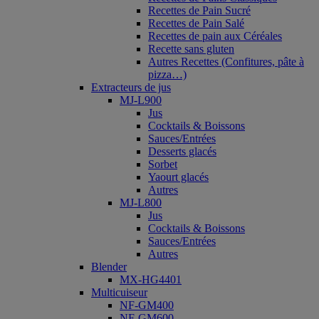
Recettes de Pain Sucré
Recettes de Pain Salé
Recettes de pain aux Céréales
Recette sans gluten
Autres Recettes (Confitures, pâte à
pizza…)
Extracteurs de jus
MJ-L900
Jus
Cocktails & Boissons
Sauces/Entrées
Desserts glacés
Sorbet
Yaourt glacés
Autres
MJ-L800
Jus
Cocktails & Boissons
Sauces/Entrées
Autres
Blender
MX-HG4401
Multicuiseur
NF-GM400
NF-GM600