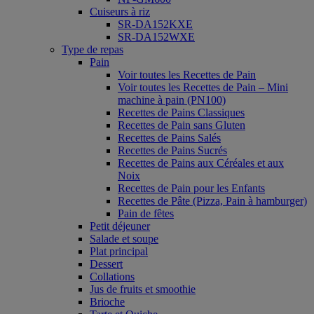
Cuiseurs à riz
SR-DA152KXE
SR-DA152WXE
Type de repas
Pain
Voir toutes les Recettes de Pain
Voir toutes les Recettes de Pain – Mini
machine à pain (PN100)
Recettes de Pains Classiques
Recettes de Pain sans Gluten
Recettes de Pains Salés
Recettes de Pains Sucrés
Recettes de Pains aux Céréales et aux
Noix
Recettes de Pain pour les Enfants
Recettes de Pâte (Pizza, Pain à hamburger)
Pain de fêtes
Petit déjeuner
Salade et soupe
Plat principal
Dessert
Collations
Jus de fruits et smoothie
Brioche