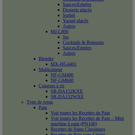
Sauces/Entrées
Desserts glacés
Sorbet
Yaourt glacés
Autres
MJ-L800
Jus
Cocktails & Boissons
Sauces/Entrées
Autres
Blender
MX-HG4401
Multicuiseur
NF-GM400
NF-GM600
Cuiseurs à riz
SR-DA152KXE
SR-DA152WXE
Type de repas
Pain
Voir toutes les Recettes de Pain
Voir toutes les Recettes de Pain – Mini
machine à pain (PN100)
Recettes de Pains Classiques
Recettes de Pain sans Gluten