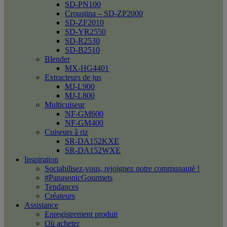
SD-PN100
Croustina – SD-ZP2000
SD-ZF2010
SD-YR2550
SD-R2530
SD-B2510
Blender
MX-HG4401
Extracteurs de jus
MJ-L900
MJ-L800
Multicuiseur
NF-GM600
NF-GM400
Cuiseurs à riz
SR-DA152KXE
SR-DA152WXE
Inspiration
Sociabilisez-vous, rejoignez notre communauté !
#PanasonicGourmets
Tendances
Créateurs
Assistance
Enregistrement produit
Où acheter