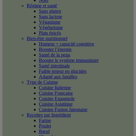
Noël
Régime et santé
Sans gluten
Sans lactose
Véganisme
Végétarisme
Plats épicés
Bien-être nutritionnel
Humeur + capacité cognitive
Booster l’énergie
Santé de la peau
Booster le système immunitaire
Santé intestinale
Faible teneur en glucides
Adapté aux familles
Type de Cuisine
Cuisine Italienne
Cuisine Française
Cuisine Espagnole
Cuisine Asiatique
Cuisine Fusion Japonaise
Recettes par Ingrédient
Farine
Poulet
Bœuf