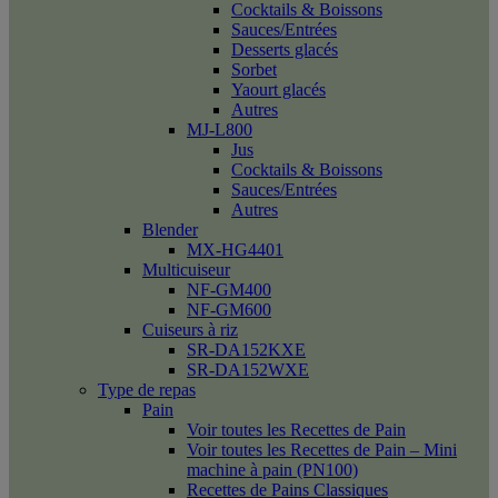
Cocktails & Boissons
Sauces/Entrées
Desserts glacés
Sorbet
Yaourt glacés
Autres
MJ-L800
Jus
Cocktails & Boissons
Sauces/Entrées
Autres
Blender
MX-HG4401
Multicuiseur
NF-GM400
NF-GM600
Cuiseurs à riz
SR-DA152KXE
SR-DA152WXE
Type de repas
Pain
Voir toutes les Recettes de Pain
Voir toutes les Recettes de Pain – Mini
machine à pain (PN100)
Recettes de Pains Classiques