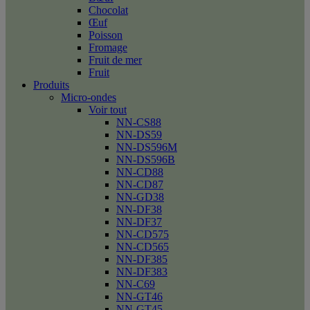
Chocolat
Œuf
Poisson
Fromage
Fruit de mer
Fruit
Produits
Micro-ondes
Voir tout
NN-CS88
NN-DS59
NN-DS596M
NN-DS596B
NN-CD88
NN-CD87
NN-GD38
NN-DF38
NN-DF37
NN-CD575
NN-CD565
NN-DF385
NN-DF383
NN-C69
NN-GT46
NN-GT45