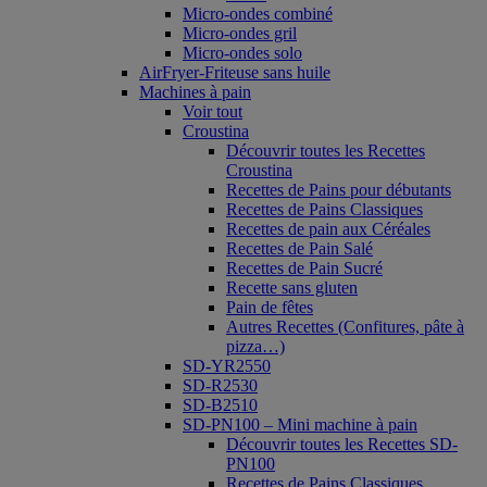
Micro-ondes combiné
Micro-ondes gril
Micro-ondes solo
AirFryer-Friteuse sans huile
Machines à pain
Voir tout
Croustina
Découvrir toutes les Recettes
Croustina
Recettes de Pains pour débutants
Recettes de Pains Classiques
Recettes de pain aux Céréales
Recettes de Pain Salé
Recettes de Pain Sucré
Recette sans gluten
Pain de fêtes
Autres Recettes (Confitures, pâte à
pizza…)
SD-YR2550
SD-R2530
SD-B2510
SD-PN100 – Mini machine à pain
Découvrir toutes les Recettes SD-
PN100
Recettes de Pains Classiques