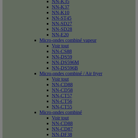
NN-K35
NN-K37
NN-K10
NN-ST45
NN-SD27
NN-SD28
NN-E20
Micro-ondes combiné vapeur
Voir tout
NN-CS88
NN-DS59
NN-DS596M
NN-DS596B
Micro-ondes combiné / Air fryer
Voir tout
NN-CD88
NN-CD58
NN-CT57
NN-CT56
NN-CT55
Micro-ondes combiné
Voir tout
NN-CD88
NN-CD87
NN-DF38