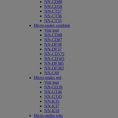
NN-CD88
NN-CD58
NN-CT57
NN-CT56
NN-CT55
Micro-ondes combiné
Voir tout
NN-CD88
NN-CD87
NN-DF38
NN-DF37
NN-CD575
NN-CD565
NN-DF385
NN-DF383
NN-C69
Micro-ondes gril
Voir tout
NN-GD38
NN-GT46
NN-GT45
NN-K35
NN-K37
NN-K10
Micro-ondes solo