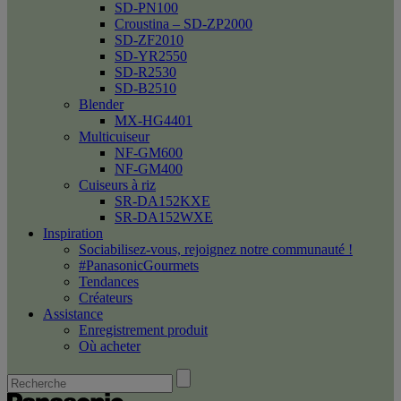
SD-PN100
Croustina – SD-ZP2000
SD-ZF2010
SD-YR2550
SD-R2530
SD-B2510
Blender
MX-HG4401
Multicuiseur
NF-GM600
NF-GM400
Cuiseurs à riz
SR-DA152KXE
SR-DA152WXE
Inspiration
Sociabilisez-vous, rejoignez notre communauté !
#PanasonicGourmets
Tendances
Créateurs
Assistance
Enregistrement produit
Où acheter