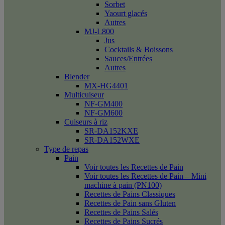
Sorbet
Yaourt glacés
Autres
MJ-L800
Jus
Cocktails & Boissons
Sauces/Entrées
Autres
Blender
MX-HG4401
Multicuiseur
NF-GM400
NF-GM600
Cuiseurs à riz
SR-DA152KXE
SR-DA152WXE
Type de repas
Pain
Voir toutes les Recettes de Pain
Voir toutes les Recettes de Pain – Mini
machine à pain (PN100)
Recettes de Pains Classiques
Recettes de Pain sans Gluten
Recettes de Pains Salés
Recettes de Pains Sucrés