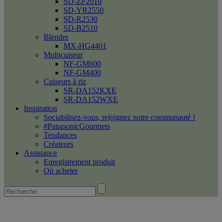
SD-ZF2010
SD-YR2550
SD-R2530
SD-B2510
Blender
MX-HG4401
Multicuiseur
NF-GM600
NF-GM400
Cuiseurs à riz
SR-DA152KXE
SR-DA152WXE
Inspiration
Sociabilisez-vous, rejoignez notre communauté !
#PanasonicGourmets
Tendances
Créateurs
Assistance
Enregistrement produit
Où acheter