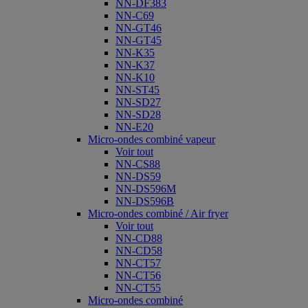
NN-DF383
NN-C69
NN-GT46
NN-GT45
NN-K35
NN-K37
NN-K10
NN-ST45
NN-SD27
NN-SD28
NN-E20
Micro-ondes combiné vapeur
Voir tout
NN-CS88
NN-DS59
NN-DS596M
NN-DS596B
Micro-ondes combiné / Air fryer
Voir tout
NN-CD88
NN-CD58
NN-CT57
NN-CT56
NN-CT55
Micro-ondes combiné