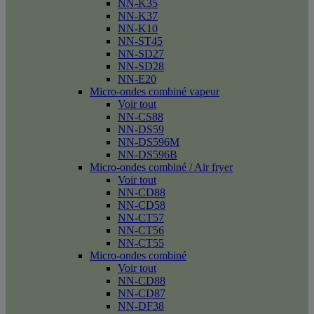
NN-K35
NN-K37
NN-K10
NN-ST45
NN-SD27
NN-SD28
NN-E20
Micro-ondes combiné vapeur
Voir tout
NN-CS88
NN-DS59
NN-DS596M
NN-DS596B
Micro-ondes combiné / Air fryer
Voir tout
NN-CD88
NN-CD58
NN-CT57
NN-CT56
NN-CT55
Micro-ondes combiné
Voir tout
NN-CD88
NN-CD87
NN-DF38