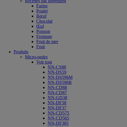
Recettes par Ingrédient
Farine
Poulet
Bœuf
Chocolat
Œuf
Poisson
Fromage
Fruit de mer
Fruit
Produits
Micro-ondes
Voir tout
NN-CS88
NN-DS59
NN-DS596M
NN-DS596B
NN-CD88
NN-CD87
NN-GD38
NN-DF38
NN-DF37
NN-CD575
NN-CD565
NN-DF385