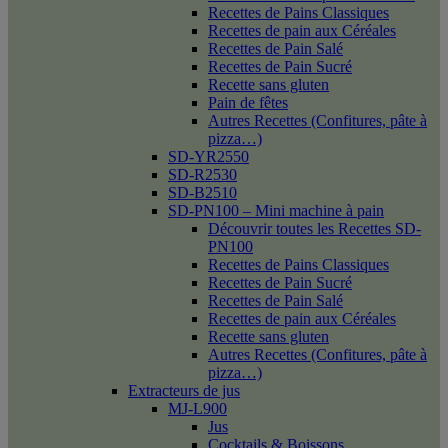
Recettes de Pains Classiques
Recettes de pain aux Céréales
Recettes de Pain Salé
Recettes de Pain Sucré
Recette sans gluten
Pain de fêtes
Autres Recettes (Confitures, pâte à
pizza…)
SD-YR2550
SD-R2530
SD-B2510
SD-PN100 – Mini machine à pain
Découvrir toutes les Recettes SD-
PN100
Recettes de Pains Classiques
Recettes de Pain Sucré
Recettes de Pain Salé
Recettes de pain aux Céréales
Recette sans gluten
Autres Recettes (Confitures, pâte à
pizza…)
Extracteurs de jus
MJ-L900
Jus
Cocktails & Boissons