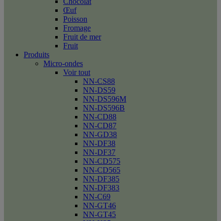
Chocolat
Œuf
Poisson
Fromage
Fruit de mer
Fruit
Produits
Micro-ondes
Voir tout
NN-CS88
NN-DS59
NN-DS596M
NN-DS596B
NN-CD88
NN-CD87
NN-GD38
NN-DF38
NN-DF37
NN-CD575
NN-CD565
NN-DF385
NN-DF383
NN-C69
NN-GT46
NN-GT45