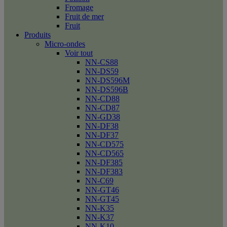
Fromage
Fruit de mer
Fruit
Produits
Micro-ondes
Voir tout
NN-CS88
NN-DS59
NN-DS596M
NN-DS596B
NN-CD88
NN-CD87
NN-GD38
NN-DF38
NN-DF37
NN-CD575
NN-CD565
NN-DF385
NN-DF383
NN-C69
NN-GT46
NN-GT45
NN-K35
NN-K37
NN-K10