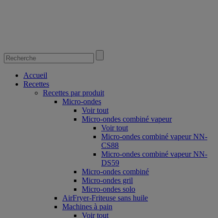
Accueil
Recettes
Recettes par produit
Micro-ondes
Voir tout
Micro-ondes combiné vapeur
Voir tout
Micro-ondes combiné vapeur NN-
CS88
Micro-ondes combiné vapeur NN-
DS59
Micro-ondes combiné
Micro-ondes gril
Micro-ondes solo
AirFryer-Friteuse sans huile
Machines à pain
Voir tout