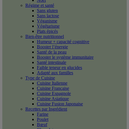
Noël
Régime et santé
Sans gluten
Sans lactose
Véganisme
Végétarisme
Plats épicés
Bien-être nutritionnel
Humeur + capacité cognitive
Booster l’énergie
Santé de la peau
Booster le système immunitaire
Santé intestinale
Faible teneur en glucides
Adapté aux familles
Type de Cuisine
Cuisine Italienne
Cuisine Française
Cuisine Espagnole
Cuisine Asiatique
Cuisine Fusion Japonaise
Recettes par Ingrédient
Farine
Poulet
Bœuf