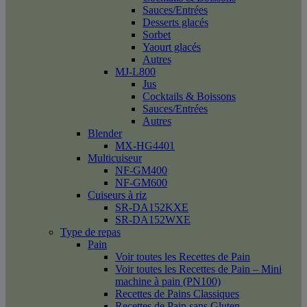
Sauces/Entrées
Desserts glacés
Sorbet
Yaourt glacés
Autres
MJ-L800
Jus
Cocktails & Boissons
Sauces/Entrées
Autres
Blender
MX-HG4401
Multicuiseur
NF-GM400
NF-GM600
Cuiseurs à riz
SR-DA152KXE
SR-DA152WXE
Type de repas
Pain
Voir toutes les Recettes de Pain
Voir toutes les Recettes de Pain – Mini
machine à pain (PN100)
Recettes de Pains Classiques
Recettes de Pain sans Gluten