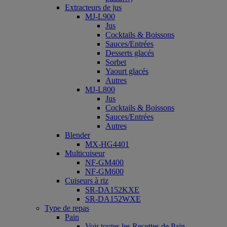
Extracteurs de jus
MJ-L900
Jus
Cocktails & Boissons
Sauces/Entrées
Desserts glacés
Sorbet
Yaourt glacés
Autres
MJ-L800
Jus
Cocktails & Boissons
Sauces/Entrées
Autres
Blender
MX-HG4401
Multicuiseur
NF-GM400
NF-GM600
Cuiseurs à riz
SR-DA152KXE
SR-DA152WXE
Type de repas
Pain
Voir toutes les Recettes de Pain