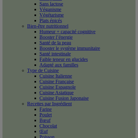
Sans lactose
Véganisme
Végétarisme
Plats épicés
Bien-être nutritionnel
Humeur + capacité cognitive
Booster l’énergie
Santé de la peau
Booster le système immunitaire
Santé intestinale
Faible teneur en glucides
Adapté aux familles
Type de Cuisine
Cuisine Italienne
Cuisine Française
Cuisine Espagnole
Cuisine Asiatique
Cuisine Fusion Japonaise
Recettes par Ingrédient
Farine
Poulet
Bœuf
Chocolat
Œuf
Poisson