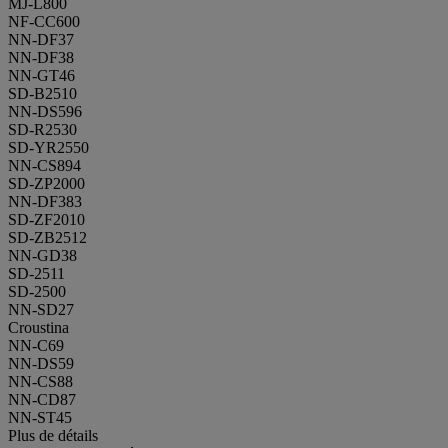
MJ-L800
NF-CC600
NN-DF37
NN-DF38
NN-GT46
SD-B2510
NN-DS596
SD-R2530
SD-YR2550
NN-CS894
SD-ZP2000
NN-DF383
SD-ZF2010
SD-ZB2512
NN-GD38
SD-2511
SD-2500
NN-SD27
Croustina
NN-C69
NN-DS59
NN-CS88
NN-CD87
NN-ST45
Plus de détails