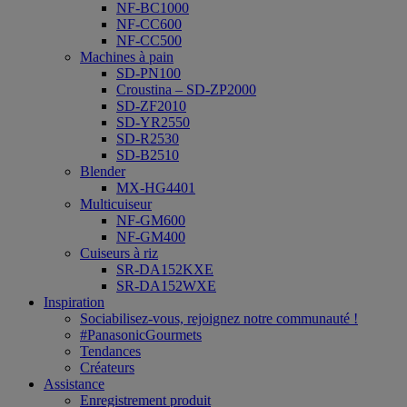
NF-BC1000
NF-CC600
NF-CC500
Machines à pain
SD-PN100
Croustina – SD-ZP2000
SD-ZF2010
SD-YR2550
SD-R2530
SD-B2510
Blender
MX-HG4401
Multicuiseur
NF-GM600
NF-GM400
Cuiseurs à riz
SR-DA152KXE
SR-DA152WXE
Inspiration
Sociabilisez-vous, rejoignez notre communauté !
#PanasonicGourmets
Tendances
Créateurs
Assistance
Enregistrement produit