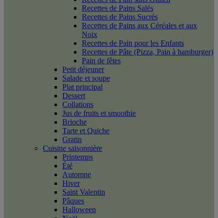
Recettes de Pains Salés
Recettes de Pains Sucrés
Recettes de Pains aux Céréales et aux
Noix
Recettes de Pain pour les Enfants
Recettes de Pâte (Pizza, Pain à hamburger)
Pain de fêtes
Petit déjeuner
Salade et soupe
Plat principal
Dessert
Collations
Jus de fruits et smoothie
Brioche
Tarte et Quiche
Gratin
Cuisine saisonnière
Printemps
Été
Automne
Hiver
Saint Valentin
Pâques
Halloween