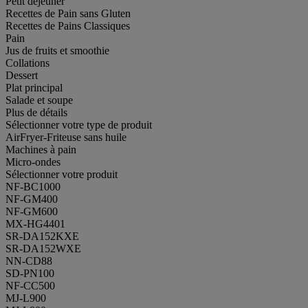
Petit déjeuner
Recettes de Pain sans Gluten
Recettes de Pains Classiques
Pain
Jus de fruits et smoothie
Collations
Dessert
Plat principal
Salade et soupe
Plus de détails
Sélectionner votre type de produit
AirFryer-Friteuse sans huile
Machines à pain
Micro-ondes
Sélectionner votre produit
NF-BC1000
NF-GM400
NF-GM600
MX-HG4401
SR-DA152KXE
SR-DA152WXE
NN-CD88
SD-PN100
NF-CC500
MJ-L900