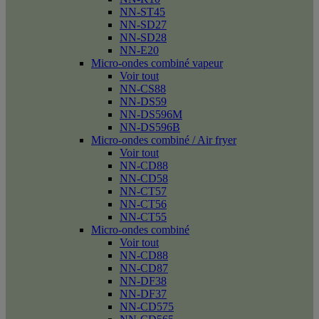
NN-ST45
NN-SD27
NN-SD28
NN-E20
Micro-ondes combiné vapeur
Voir tout
NN-CS88
NN-DS59
NN-DS596M
NN-DS596B
Micro-ondes combiné / Air fryer
Voir tout
NN-CD88
NN-CD58
NN-CT57
NN-CT56
NN-CT55
Micro-ondes combiné
Voir tout
NN-CD88
NN-CD87
NN-DF38
NN-DF37
NN-CD575