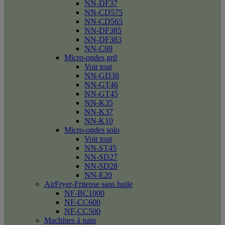
NN-DF37
NN-CD575
NN-CD565
NN-DF385
NN-DF383
NN-C69
Micro-ondes gril
Voir tout
NN-GD38
NN-GT46
NN-GT45
NN-K35
NN-K37
NN-K10
Micro-ondes solo
Voir tout
NN-ST45
NN-SD27
NN-SD28
NN-E20
AirFryer-Friteuse sans huile
NF-BC1000
NF-CC600
NF-CC500
Machines à pain