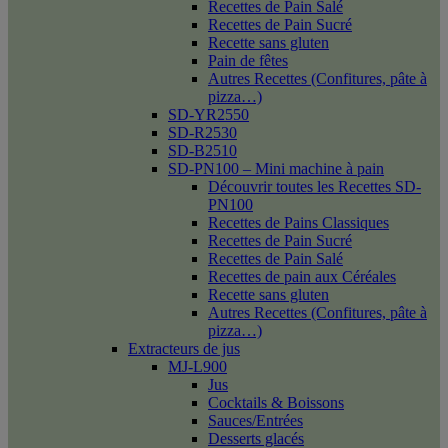
Recettes de Pain Salé
Recettes de Pain Sucré
Recette sans gluten
Pain de fêtes
Autres Recettes (Confitures, pâte à
pizza…)
SD-YR2550
SD-R2530
SD-B2510
SD-PN100 – Mini machine à pain
Découvrir toutes les Recettes SD-
PN100
Recettes de Pains Classiques
Recettes de Pain Sucré
Recettes de Pain Salé
Recettes de pain aux Céréales
Recette sans gluten
Autres Recettes (Confitures, pâte à
pizza…)
Extracteurs de jus
MJ-L900
Jus
Cocktails & Boissons
Sauces/Entrées
Desserts glacés