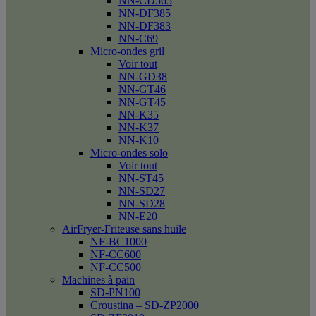
NN-CD565
NN-DF385
NN-DF383
NN-C69
Micro-ondes gril
Voir tout
NN-GD38
NN-GT46
NN-GT45
NN-K35
NN-K37
NN-K10
Micro-ondes solo
Voir tout
NN-ST45
NN-SD27
NN-SD28
NN-E20
AirFryer-Friteuse sans huile
NF-BC1000
NF-CC600
NF-CC500
Machines à pain
SD-PN100
Croustina – SD-ZP2000