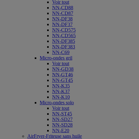
Voir tout
NN-CD88
NN-CD87
NN-DF38
NN-DF37
NN-CD575
NN-CD565
NN-DF385
NN-DF383
NN-C69
Micro-ondes gril
Voir tout
NN-GD38
NN-GT46
NN-GT45
NN-K35
NN-K37
NN-K10
Micro-ondes solo
Voir tout
NN-ST45
NN-SD27
NN-SD28
NN-E20
AirFryer-Friteuse sans huile