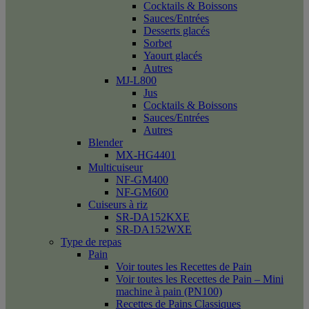
Cocktails & Boissons
Sauces/Entrées
Desserts glacés
Sorbet
Yaourt glacés
Autres
MJ-L800
Jus
Cocktails & Boissons
Sauces/Entrées
Autres
Blender
MX-HG4401
Multicuiseur
NF-GM400
NF-GM600
Cuiseurs à riz
SR-DA152KXE
SR-DA152WXE
Type de repas
Pain
Voir toutes les Recettes de Pain
Voir toutes les Recettes de Pain – Mini
machine à pain (PN100)
Recettes de Pains Classiques