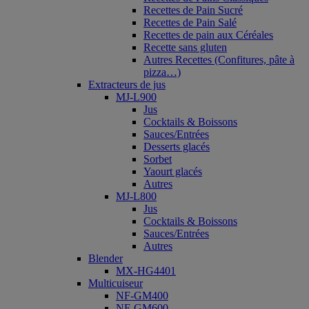
Recettes de Pain Sucré
Recettes de Pain Salé
Recettes de pain aux Céréales
Recette sans gluten
Autres Recettes (Confitures, pâte à
pizza…)
Extracteurs de jus
MJ-L900
Jus
Cocktails & Boissons
Sauces/Entrées
Desserts glacés
Sorbet
Yaourt glacés
Autres
MJ-L800
Jus
Cocktails & Boissons
Sauces/Entrées
Autres
Blender
MX-HG4401
Multicuiseur
NF-GM400
NF-GM600