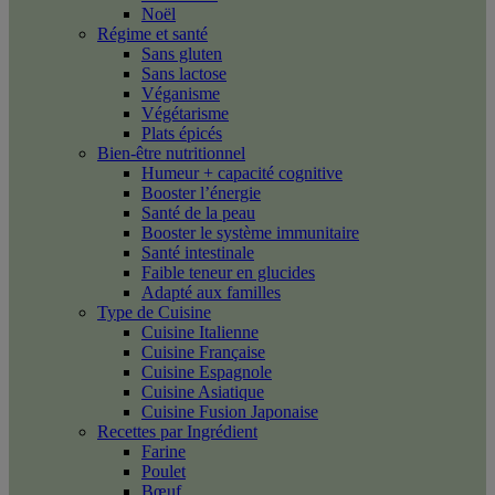
Noël
Régime et santé
Sans gluten
Sans lactose
Véganisme
Végétarisme
Plats épicés
Bien-être nutritionnel
Humeur + capacité cognitive
Booster l’énergie
Santé de la peau
Booster le système immunitaire
Santé intestinale
Faible teneur en glucides
Adapté aux familles
Type de Cuisine
Cuisine Italienne
Cuisine Française
Cuisine Espagnole
Cuisine Asiatique
Cuisine Fusion Japonaise
Recettes par Ingrédient
Farine
Poulet
Bœuf