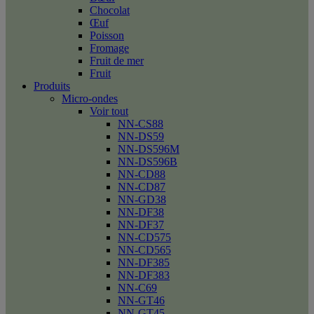
Chocolat
Œuf
Poisson
Fromage
Fruit de mer
Fruit
Produits
Micro-ondes
Voir tout
NN-CS88
NN-DS59
NN-DS596M
NN-DS596B
NN-CD88
NN-CD87
NN-GD38
NN-DF38
NN-DF37
NN-CD575
NN-CD565
NN-DF385
NN-DF383
NN-C69
NN-GT46
NN-GT45