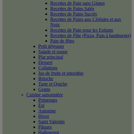
Recettes de Pain sans Gluten
Recettes de Pains Salés
Recettes de Pains Sucrés
Recettes de Pains aux Céréales et aux
Noix
Recettes de Pain pour les Enfants
Recettes de Pâte (Pizza, Pain à hamburger)
Pain de fêtes
Petit déjeuner
Salade et soupe
Plat principal
Dessert
Collations
Jus de fruits et smoothie
Brioche
Tarte et Quiche
Gratin
Cuisine saisonnière
Printemps
Été
Automne
Hiver
Saint Valentin
Pâques
Halloween