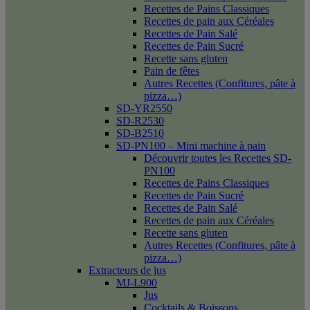
Recettes de Pains Classiques
Recettes de pain aux Céréales
Recettes de Pain Salé
Recettes de Pain Sucré
Recette sans gluten
Pain de fêtes
Autres Recettes (Confitures, pâte à
pizza…)
SD-YR2550
SD-R2530
SD-B2510
SD-PN100 – Mini machine à pain
Découvrir toutes les Recettes SD-
PN100
Recettes de Pains Classiques
Recettes de Pain Sucré
Recettes de Pain Salé
Recettes de pain aux Céréales
Recette sans gluten
Autres Recettes (Confitures, pâte à
pizza…)
Extracteurs de jus
MJ-L900
Jus
Cocktails & Boissons