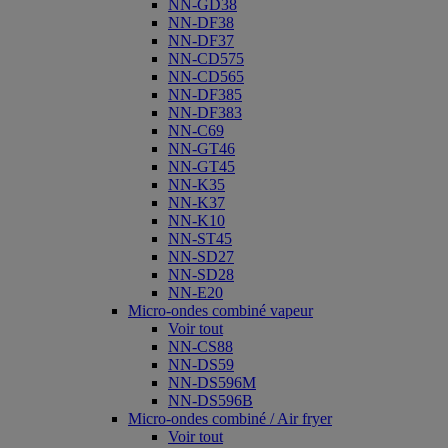
NN-GD38
NN-DF38
NN-DF37
NN-CD575
NN-CD565
NN-DF385
NN-DF383
NN-C69
NN-GT46
NN-GT45
NN-K35
NN-K37
NN-K10
NN-ST45
NN-SD27
NN-SD28
NN-E20
Micro-ondes combiné vapeur
Voir tout
NN-CS88
NN-DS59
NN-DS596M
NN-DS596B
Micro-ondes combiné / Air fryer
Voir tout