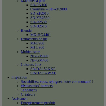
Machines à pain
SD-PN100
Croustina – SD-ZP2000
SD-ZF2010
SD-YR2550
SD-R2530
SD-B2510
Blender
MX-HG4401
Extracteurs de jus
MJ-L900
MJ-L800
Multicuiseur
NF-GM600
NF-GM400
Cuiseurs à riz
SR-DA152KXE
SR-DA152WXE
Inspiration
Sociabilisez-vous, rejoignez notre communauté !
#PanasonicGourmets
Tendances
Créateurs
Assistance
Enregistrement produit