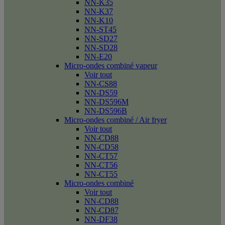
NN-K35
NN-K37
NN-K10
NN-ST45
NN-SD27
NN-SD28
NN-E20
Micro-ondes combiné vapeur
Voir tout
NN-CS88
NN-DS59
NN-DS596M
NN-DS596B
Micro-ondes combiné / Air fryer
Voir tout
NN-CD88
NN-CD58
NN-CT57
NN-CT56
NN-CT55
Micro-ondes combiné
Voir tout
NN-CD88
NN-CD87
NN-DF38