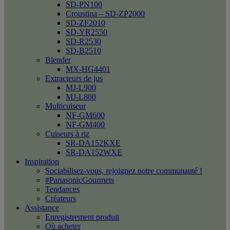
SD-PN100
Croustina – SD-ZP2000
SD-ZF2010
SD-YR2550
SD-R2530
SD-B2510
Blender
MX-HG4401
Extracteurs de jus
MJ-L900
MJ-L800
Multicuiseur
NF-GM600
NF-GM400
Cuiseurs à riz
SR-DA152KXE
SR-DA152WXE
Inspiration
Sociabilisez-vous, rejoignez notre communauté !
#PanasonicGourmets
Tendances
Créateurs
Assistance
Enregistrement produit
Où acheter