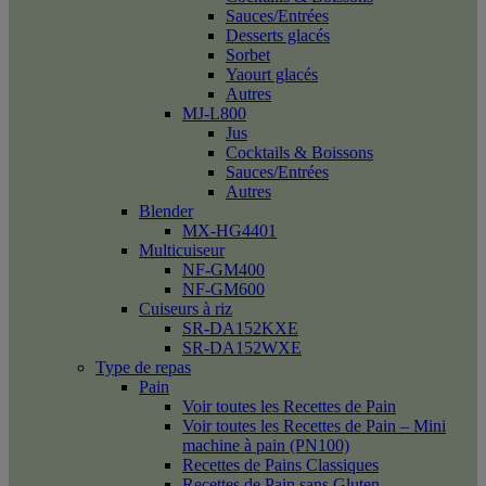
Sauces/Entrées
Desserts glacés
Sorbet
Yaourt glacés
Autres
MJ-L800
Jus
Cocktails & Boissons
Sauces/Entrées
Autres
Blender
MX-HG4401
Multicuiseur
NF-GM400
NF-GM600
Cuiseurs à riz
SR-DA152KXE
SR-DA152WXE
Type de repas
Pain
Voir toutes les Recettes de Pain
Voir toutes les Recettes de Pain – Mini
machine à pain (PN100)
Recettes de Pains Classiques
Recettes de Pain sans Gluten