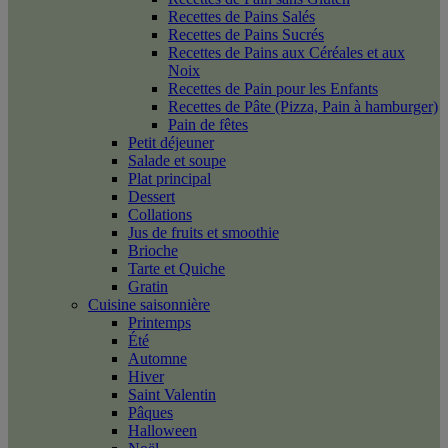
Recettes de Pains Salés
Recettes de Pains Sucrés
Recettes de Pains aux Céréales et aux
Noix
Recettes de Pain pour les Enfants
Recettes de Pâte (Pizza, Pain à hamburger)
Pain de fêtes
Petit déjeuner
Salade et soupe
Plat principal
Dessert
Collations
Jus de fruits et smoothie
Brioche
Tarte et Quiche
Gratin
Cuisine saisonnière
Printemps
Été
Automne
Hiver
Saint Valentin
Pâques
Halloween