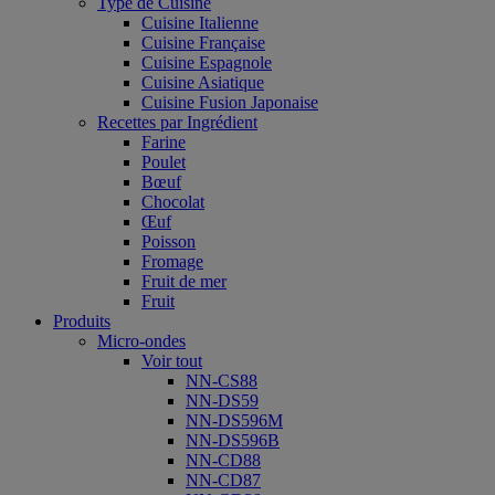
Type de Cuisine
Cuisine Italienne
Cuisine Française
Cuisine Espagnole
Cuisine Asiatique
Cuisine Fusion Japonaise
Recettes par Ingrédient
Farine
Poulet
Bœuf
Chocolat
Œuf
Poisson
Fromage
Fruit de mer
Fruit
Produits
Micro-ondes
Voir tout
NN-CS88
NN-DS59
NN-DS596M
NN-DS596B
NN-CD88
NN-CD87