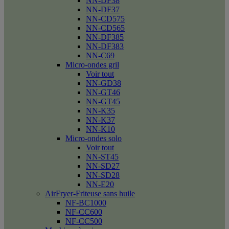
NN-DF38
NN-DF37
NN-CD575
NN-CD565
NN-DF385
NN-DF383
NN-C69
Micro-ondes gril
Voir tout
NN-GD38
NN-GT46
NN-GT45
NN-K35
NN-K37
NN-K10
Micro-ondes solo
Voir tout
NN-ST45
NN-SD27
NN-SD28
NN-E20
AirFryer-Friteuse sans huile
NF-BC1000
NF-CC600
NF-CC500