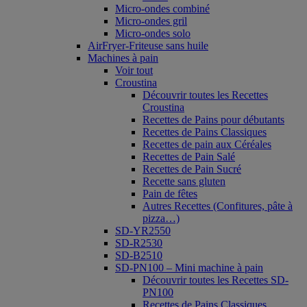
Micro-ondes combiné
Micro-ondes gril
Micro-ondes solo
AirFryer-Friteuse sans huile
Machines à pain
Voir tout
Croustina
Découvrir toutes les Recettes
Croustina
Recettes de Pains pour débutants
Recettes de Pains Classiques
Recettes de pain aux Céréales
Recettes de Pain Salé
Recettes de Pain Sucré
Recette sans gluten
Pain de fêtes
Autres Recettes (Confitures, pâte à
pizza…)
SD-YR2550
SD-R2530
SD-B2510
SD-PN100 – Mini machine à pain
Découvrir toutes les Recettes SD-
PN100
Recettes de Pains Classiques