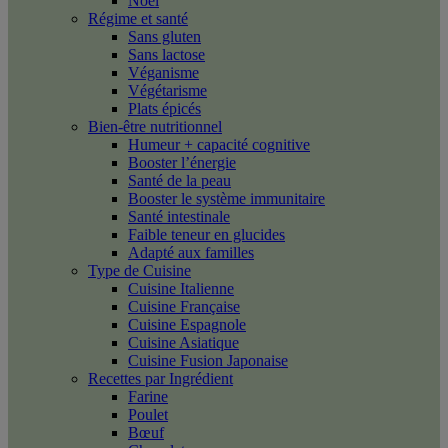
Noël
Régime et santé
Sans gluten
Sans lactose
Véganisme
Végétarisme
Plats épicés
Bien-être nutritionnel
Humeur + capacité cognitive
Booster l’énergie
Santé de la peau
Booster le système immunitaire
Santé intestinale
Faible teneur en glucides
Adapté aux familles
Type de Cuisine
Cuisine Italienne
Cuisine Française
Cuisine Espagnole
Cuisine Asiatique
Cuisine Fusion Japonaise
Recettes par Ingrédient
Farine
Poulet
Bœuf