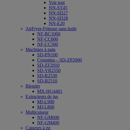
Voir tout
NN-ST45
NN-SD27
NN-SD28
NN-E20
AirFryer-Friteuse sans huile
NF-BC1000
NF-CC600
NF-CC500
Machines à pain
SD-PN100
Croustina – SD-ZP2000
SD-ZF2010
SD-YR2550
SD-R2530
SD-B2510
Blender
MX-HG4401
Extracteurs de jus
MJ-L900
MJ-L800
Multicuiseur
NF-GM600
NF-GM400
Cuiseurs à riz