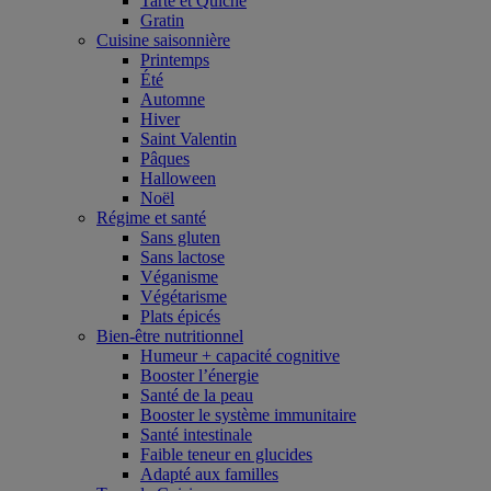
Tarte et Quiche
Gratin
Cuisine saisonnière
Printemps
Été
Automne
Hiver
Saint Valentin
Pâques
Halloween
Noël
Régime et santé
Sans gluten
Sans lactose
Véganisme
Végétarisme
Plats épicés
Bien-être nutritionnel
Humeur + capacité cognitive
Booster l’énergie
Santé de la peau
Booster le système immunitaire
Santé intestinale
Faible teneur en glucides
Adapté aux familles