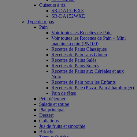
Cuiseurs à riz
SR-DA152KXE
SR-DA152WXE
Type de repas
Pain
Voir toutes les Recettes de Pain
Voir toutes les Recettes de Pain – Mini
machine à pain (PN100)
Recettes de Pains Classiques
Recettes de Pain sans Gluten
Recettes de Pains Salés
Recettes de Pains Sucrés
Recettes de Pains aux Céréales et aux
Noix
Recettes de Pain pour les Enfants
Recettes de Pâte (Pizza, Pain à hamburger)
Pain de fêtes
Petit déjeuner
Salade et soupe
Plat principal
Dessert
Collations
Jus de fruits et smoothie
Brioche