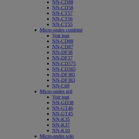
NN-CD88
NN-CD58
NN-CT57
NN-CT56
NN-CT55
Micro-ondes combiné
Voir tout
NN-CD88
NN-CD87
NN-DF38
NN-DF37
NN-CD575
NN-CD565
NN-DF385
NN-DF383
NN-C69
Micro-ondes gril
Voir tout
NN-GD38
NN-GT46
NN-GT45
NN-K35
NN-K37
NN-K10
Micro-ondes solo