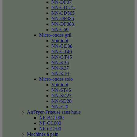
NN-DF37
NN-CD575
NN-CD565
NN-DF385
NN-DF383
NN-C69
Micro-ondes gril
Voir tout
NN-GD38
NN-GT46
NN-GT45
NN-K35
NN-K37
NN-K10
Micro-ondes solo
Voir tout
NN-ST45
NN-SD27
NN-SD28
NN-E20
AirFryer-Friteuse sans huile
NF-BC1000
NF-CC600
NF-CC500
Machines à pain