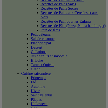
Recettes de Pains Salés
Recettes de Pains Sucrés
Recettes de Pains aux Céréales et aux
Noix
Recettes de Pain pour les Enfants
Recettes de Pâte (Pizza, Pain à hamburger)
Pain de fêtes
Petit déjeuner
Salade et soupe
Plat principal
Dessert
Collations
Jus de fruits et smoothie
Brioche
Tarte et Quiche
Gratin
Cuisine saisonnière
Printemps
Été
Automne
Hiver
Saint Valentin
Pâques
Halloween