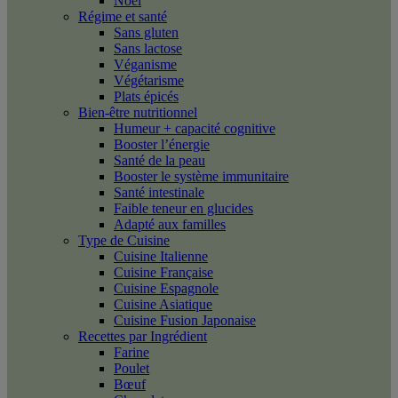
Noël
Régime et santé
Sans gluten
Sans lactose
Véganisme
Végétarisme
Plats épicés
Bien-être nutritionnel
Humeur + capacité cognitive
Booster l’énergie
Santé de la peau
Booster le système immunitaire
Santé intestinale
Faible teneur en glucides
Adapté aux familles
Type de Cuisine
Cuisine Italienne
Cuisine Française
Cuisine Espagnole
Cuisine Asiatique
Cuisine Fusion Japonaise
Recettes par Ingrédient
Farine
Poulet
Bœuf