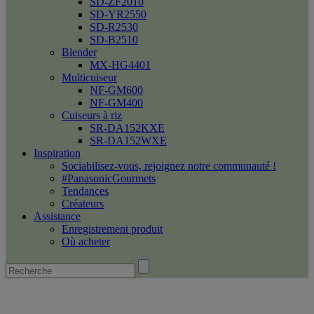
SD-ZF2010
SD-YR2550
SD-R2530
SD-B2510
Blender
MX-HG4401
Multicuiseur
NF-GM600
NF-GM400
Cuiseurs à riz
SR-DA152KXE
SR-DA152WXE
Inspiration
Sociabilisez-vous, rejoignez notre communauté !
#PanasonicGourmets
Tendances
Créateurs
Assistance
Enregistrement produit
Où acheter