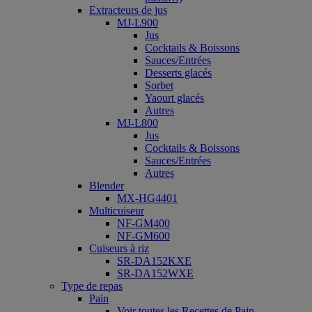
Extracteurs de jus
MJ-L900
Jus
Cocktails & Boissons
Sauces/Entrées
Desserts glacés
Sorbet
Yaourt glacés
Autres
MJ-L800
Jus
Cocktails & Boissons
Sauces/Entrées
Autres
Blender
MX-HG4401
Multicuiseur
NF-GM400
NF-GM600
Cuiseurs à riz
SR-DA152KXE
SR-DA152WXE
Type de repas
Pain
Voir toutes les Recettes de Pain