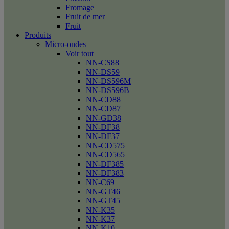
Fromage
Fruit de mer
Fruit
Produits
Micro-ondes
Voir tout
NN-CS88
NN-DS59
NN-DS596M
NN-DS596B
NN-CD88
NN-CD87
NN-GD38
NN-DF38
NN-DF37
NN-CD575
NN-CD565
NN-DF385
NN-DF383
NN-C69
NN-GT46
NN-GT45
NN-K35
NN-K37
NN-K10