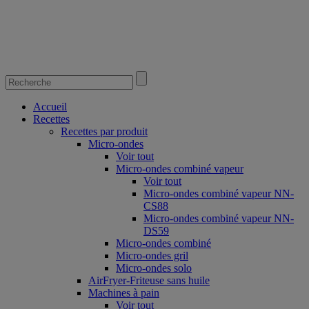
Accueil
Recettes
Recettes par produit
Micro-ondes
Voir tout
Micro-ondes combiné vapeur
Voir tout
Micro-ondes combiné vapeur NN-
CS88
Micro-ondes combiné vapeur NN-
DS59
Micro-ondes combiné
Micro-ondes gril
Micro-ondes solo
AirFryer-Friteuse sans huile
Machines à pain
Voir tout