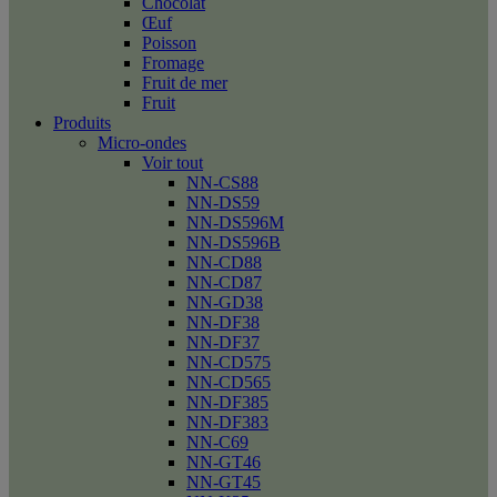
Chocolat
Œuf
Poisson
Fromage
Fruit de mer
Fruit
Produits
Micro-ondes
Voir tout
NN-CS88
NN-DS59
NN-DS596M
NN-DS596B
NN-CD88
NN-CD87
NN-GD38
NN-DF38
NN-DF37
NN-CD575
NN-CD565
NN-DF385
NN-DF383
NN-C69
NN-GT46
NN-GT45