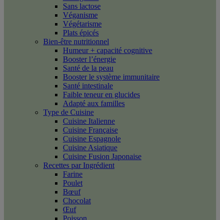
Sans lactose
Véganisme
Végétarisme
Plats épicés
Bien-être nutritionnel
Humeur + capacité cognitive
Booster l’énergie
Santé de la peau
Booster le système immunitaire
Santé intestinale
Faible teneur en glucides
Adapté aux familles
Type de Cuisine
Cuisine Italienne
Cuisine Française
Cuisine Espagnole
Cuisine Asiatique
Cuisine Fusion Japonaise
Recettes par Ingrédient
Farine
Poulet
Bœuf
Chocolat
Œuf
Poisson