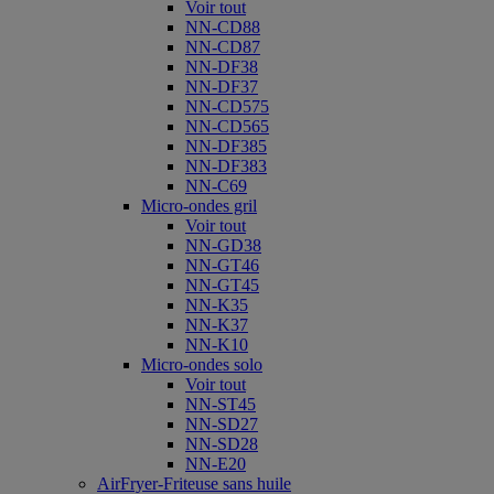
Voir tout
NN-CD88
NN-CD87
NN-DF38
NN-DF37
NN-CD575
NN-CD565
NN-DF385
NN-DF383
NN-C69
Micro-ondes gril
Voir tout
NN-GD38
NN-GT46
NN-GT45
NN-K35
NN-K37
NN-K10
Micro-ondes solo
Voir tout
NN-ST45
NN-SD27
NN-SD28
NN-E20
AirFryer-Friteuse sans huile