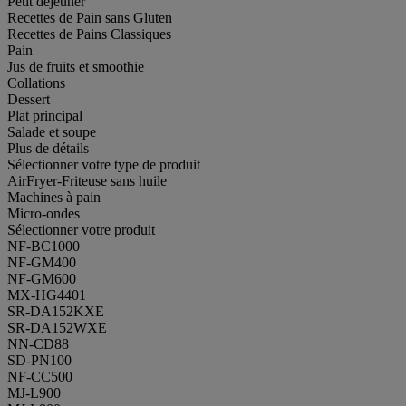
Petit déjeuner
Recettes de Pain sans Gluten
Recettes de Pains Classiques
Pain
Jus de fruits et smoothie
Collations
Dessert
Plat principal
Salade et soupe
Plus de détails
Sélectionner votre type de produit
AirFryer-Friteuse sans huile
Machines à pain
Micro-ondes
Sélectionner votre produit
NF-BC1000
NF-GM400
NF-GM600
MX-HG4401
SR-DA152KXE
SR-DA152WXE
NN-CD88
SD-PN100
NF-CC500
MJ-L900