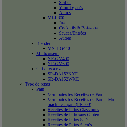
Sorbet
Yaourt glacés
Autres
MJ-L800
Jus
Cocktails & Boissons
Sauces/Entrées
Autres
Blender
MX-HG4401
Multicuiseur
NF-GM400
NF-GM600
Cuiseurs à riz
SR-DA152KXE
SR-DA152WXE
Type de repas
Pain
Voir toutes les Recettes de Pain
Voir toutes les Recettes de Pain – Mini
machine à pain (PN100)
Recettes de Pains Classiques
Recettes de Pain sans Gluten
Recettes de Pains Salés
Recettes de Pains Sucrés