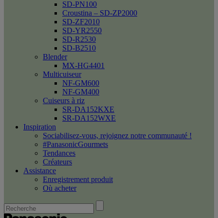
SD-PN100
Croustina – SD-ZP2000
SD-ZF2010
SD-YR2550
SD-R2530
SD-B2510
Blender
MX-HG4401
Multicuiseur
NF-GM600
NF-GM400
Cuiseurs à riz
SR-DA152KXE
SR-DA152WXE
Inspiration
Sociabilisez-vous, rejoignez notre communauté !
#PanasonicGourmets
Tendances
Créateurs
Assistance
Enregistrement produit
Où acheter