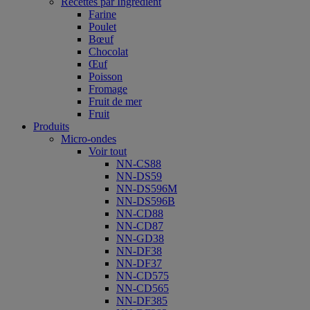
Recettes par Ingrédient
Farine
Poulet
Bœuf
Chocolat
Œuf
Poisson
Fromage
Fruit de mer
Fruit
Produits
Micro-ondes
Voir tout
NN-CS88
NN-DS59
NN-DS596M
NN-DS596B
NN-CD88
NN-CD87
NN-GD38
NN-DF38
NN-DF37
NN-CD575
NN-CD565
NN-DF385