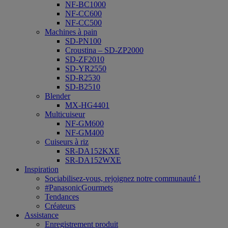
NF-BC1000
NF-CC600
NF-CC500
Machines à pain
SD-PN100
Croustina – SD-ZP2000
SD-ZF2010
SD-YR2550
SD-R2530
SD-B2510
Blender
MX-HG4401
Multicuiseur
NF-GM600
NF-GM400
Cuiseurs à riz
SR-DA152KXE
SR-DA152WXE
Inspiration
Sociabilisez-vous, rejoignez notre communauté !
#PanasonicGourmets
Tendances
Créateurs
Assistance
Enregistrement produit