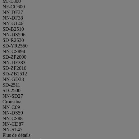
MJ-L800
NF-CC600
NN-DF37
NN-DF38
NN-GT46
SD-B2510
NN-DS596
SD-R2530
SD-YR2550
NN-CS894
SD-ZP2000
NN-DF383
SD-ZF2010
SD-ZB2512
NN-GD38
SD-2511
SD-2500
NN-SD27
Croustina
NN-C69
NN-DS59
NN-CS88
NN-CD87
NN-ST45
Plus de détails