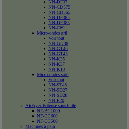
NN-DF37
NN-CD575
NN-CD565
NN-DF385
NN-DF383
NN-C69
Micro-ondes gril
Voir tout
NN-GD38
NN-GT46
NN-GT45
NN-K35
NN-K37
NN-K10
Micro-ondes solo
Voir tout
NN-ST45
NN-SD27
NN-SD28
NN-E20
AirFryer-Friteuse sans huile
NF-BC1000
NF-CC600
NF-CC500
Machines à pain