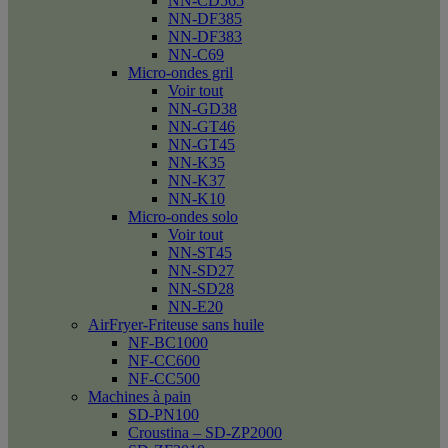
NN-CD565
NN-DF385
NN-DF383
NN-C69
Micro-ondes gril
Voir tout
NN-GD38
NN-GT46
NN-GT45
NN-K35
NN-K37
NN-K10
Micro-ondes solo
Voir tout
NN-ST45
NN-SD27
NN-SD28
NN-E20
AirFryer-Friteuse sans huile
NF-BC1000
NF-CC600
NF-CC500
Machines à pain
SD-PN100
Croustina – SD-ZP2000