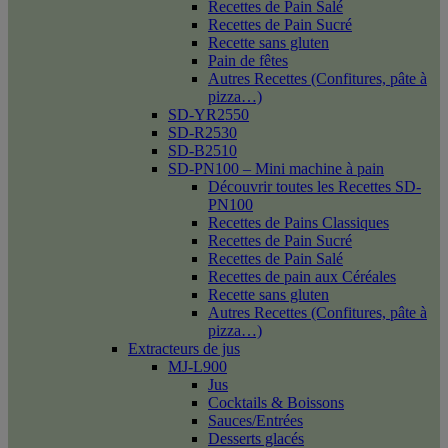
Recettes de Pain Salé
Recettes de Pain Sucré
Recette sans gluten
Pain de fêtes
Autres Recettes (Confitures, pâte à
pizza…)
SD-YR2550
SD-R2530
SD-B2510
SD-PN100 – Mini machine à pain
Découvrir toutes les Recettes SD-
PN100
Recettes de Pains Classiques
Recettes de Pain Sucré
Recettes de Pain Salé
Recettes de pain aux Céréales
Recette sans gluten
Autres Recettes (Confitures, pâte à
pizza…)
Extracteurs de jus
MJ-L900
Jus
Cocktails & Boissons
Sauces/Entrées
Desserts glacés