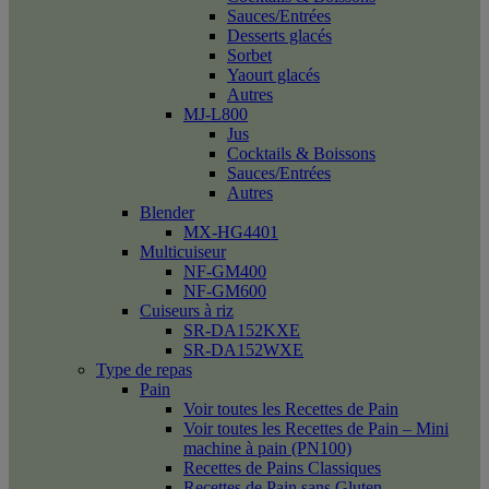
Sauces/Entrées
Desserts glacés
Sorbet
Yaourt glacés
Autres
MJ-L800
Jus
Cocktails & Boissons
Sauces/Entrées
Autres
Blender
MX-HG4401
Multicuiseur
NF-GM400
NF-GM600
Cuiseurs à riz
SR-DA152KXE
SR-DA152WXE
Type de repas
Pain
Voir toutes les Recettes de Pain
Voir toutes les Recettes de Pain – Mini
machine à pain (PN100)
Recettes de Pains Classiques
Recettes de Pain sans Gluten