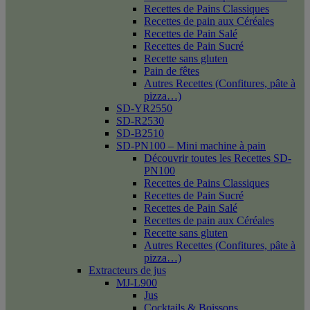
Recettes de Pains Classiques
Recettes de pain aux Céréales
Recettes de Pain Salé
Recettes de Pain Sucré
Recette sans gluten
Pain de fêtes
Autres Recettes (Confitures, pâte à
pizza…)
SD-YR2550
SD-R2530
SD-B2510
SD-PN100 – Mini machine à pain
Découvrir toutes les Recettes SD-
PN100
Recettes de Pains Classiques
Recettes de Pain Sucré
Recettes de Pain Salé
Recettes de pain aux Céréales
Recette sans gluten
Autres Recettes (Confitures, pâte à
pizza…)
Extracteurs de jus
MJ-L900
Jus
Cocktails & Boissons