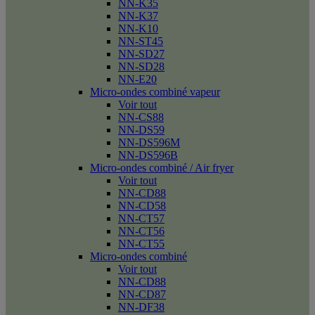
NN-K35
NN-K37
NN-K10
NN-ST45
NN-SD27
NN-SD28
NN-E20
Micro-ondes combiné vapeur
Voir tout
NN-CS88
NN-DS59
NN-DS596M
NN-DS596B
Micro-ondes combiné / Air fryer
Voir tout
NN-CD88
NN-CD58
NN-CT57
NN-CT56
NN-CT55
Micro-ondes combiné
Voir tout
NN-CD88
NN-CD87
NN-DF38