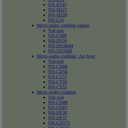
NN-ST45
NN-SD27
NN-SD28
NN-E20
Micro-ondes combiné vapeur
Voir tout
NN-CS88
NN-DS59
NN-DS596M
NN-DS596B
Micro-ondes combiné / Air fryer
Voir tout
NN-CD88
NN-CD58
NN-CT57
NN-CT56
NN-CT55
Micro-ondes combiné
Voir tout
NN-CD88
NN-CD87
NN-DF38
NN-DF37
NN-CD575