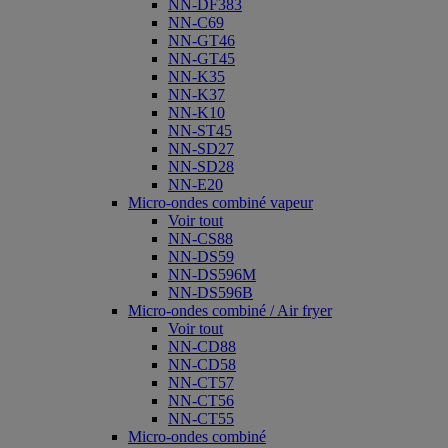
NN-DF383
NN-C69
NN-GT46
NN-GT45
NN-K35
NN-K37
NN-K10
NN-ST45
NN-SD27
NN-SD28
NN-E20
Micro-ondes combiné vapeur
Voir tout
NN-CS88
NN-DS59
NN-DS596M
NN-DS596B
Micro-ondes combiné / Air fryer
Voir tout
NN-CD88
NN-CD58
NN-CT57
NN-CT56
NN-CT55
Micro-ondes combiné