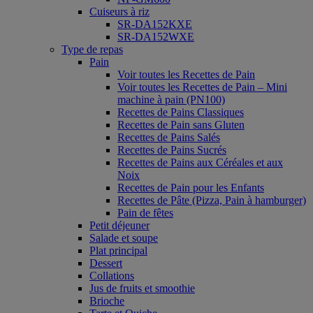
Cuiseurs à riz
SR-DA152KXE
SR-DA152WXE
Type de repas
Pain
Voir toutes les Recettes de Pain
Voir toutes les Recettes de Pain – Mini
machine à pain (PN100)
Recettes de Pains Classiques
Recettes de Pain sans Gluten
Recettes de Pains Salés
Recettes de Pains Sucrés
Recettes de Pains aux Céréales et aux
Noix
Recettes de Pain pour les Enfants
Recettes de Pâte (Pizza, Pain à hamburger)
Pain de fêtes
Petit déjeuner
Salade et soupe
Plat principal
Dessert
Collations
Jus de fruits et smoothie
Brioche