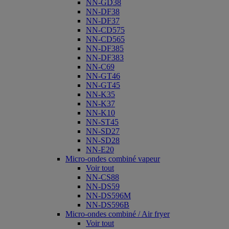
NN-GD38
NN-DF38
NN-DF37
NN-CD575
NN-CD565
NN-DF385
NN-DF383
NN-C69
NN-GT46
NN-GT45
NN-K35
NN-K37
NN-K10
NN-ST45
NN-SD27
NN-SD28
NN-E20
Micro-ondes combiné vapeur
Voir tout
NN-CS88
NN-DS59
NN-DS596M
NN-DS596B
Micro-ondes combiné / Air fryer
Voir tout