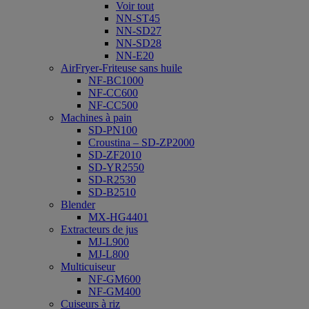
Voir tout
NN-ST45
NN-SD27
NN-SD28
NN-E20
AirFryer-Friteuse sans huile
NF-BC1000
NF-CC600
NF-CC500
Machines à pain
SD-PN100
Croustina – SD-ZP2000
SD-ZF2010
SD-YR2550
SD-R2530
SD-B2510
Blender
MX-HG4401
Extracteurs de jus
MJ-L900
MJ-L800
Multicuiseur
NF-GM600
NF-GM400
Cuiseurs à riz