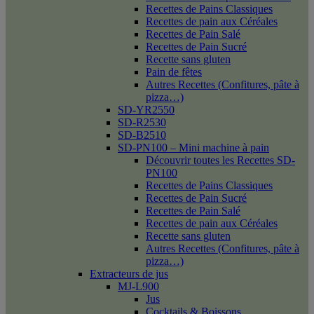
Recettes de Pains Classiques
Recettes de pain aux Céréales
Recettes de Pain Salé
Recettes de Pain Sucré
Recette sans gluten
Pain de fêtes
Autres Recettes (Confitures, pâte à
pizza…)
SD-YR2550
SD-R2530
SD-B2510
SD-PN100 – Mini machine à pain
Découvrir toutes les Recettes SD-
PN100
Recettes de Pains Classiques
Recettes de Pain Sucré
Recettes de Pain Salé
Recettes de pain aux Céréales
Recette sans gluten
Autres Recettes (Confitures, pâte à
pizza…)
Extracteurs de jus
MJ-L900
Jus
Cocktails & Boissons