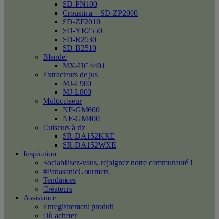
SD-PN100
Croustina – SD-ZP2000
SD-ZF2010
SD-YR2550
SD-R2530
SD-B2510
Blender
MX-HG4401
Extracteurs de jus
MJ-L900
MJ-L800
Multicuiseur
NF-GM600
NF-GM400
Cuiseurs à riz
SR-DA152KXE
SR-DA152WXE
Inspiration
Sociabilisez-vous, rejoignez notre communauté !
#PanasonicGourmets
Tendances
Créateurs
Assistance
Enregistrement produit
Où acheter