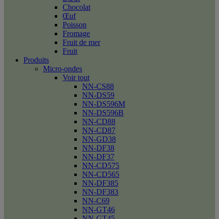
Chocolat
Œuf
Poisson
Fromage
Fruit de mer
Fruit
Produits
Micro-ondes
Voir tout
NN-CS88
NN-DS59
NN-DS596M
NN-DS596B
NN-CD88
NN-CD87
NN-GD38
NN-DF38
NN-DF37
NN-CD575
NN-CD565
NN-DF385
NN-DF383
NN-C69
NN-GT46
NN-GT45