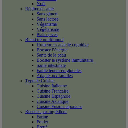
Noël
Régime et santé
Sans gluten
Sans lactose
Véganisme
Végétarisme
Plats épicés
Bien-être nutritionnel
Humeur + capacité cognitive
Booster l’énergie
Santé de la peau
Booster le système immunitaire
Santé intestinale
Faible teneur en glucides
Adapté aux familles
Type de Cuisine
Cuisine Italienne
Cuisine Française
Cuisine Espagnole
Cuisine Asiatique
Cuisine Fusion Japonaise
Recettes par Ingrédient
Farine
Poulet
Bœuf