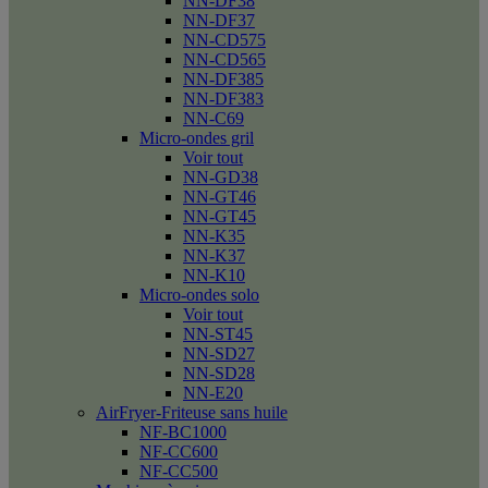
NN-DF38
NN-DF37
NN-CD575
NN-CD565
NN-DF385
NN-DF383
NN-C69
Micro-ondes gril
Voir tout
NN-GD38
NN-GT46
NN-GT45
NN-K35
NN-K37
NN-K10
Micro-ondes solo
Voir tout
NN-ST45
NN-SD27
NN-SD28
NN-E20
AirFryer-Friteuse sans huile
NF-BC1000
NF-CC600
NF-CC500