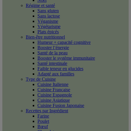
Noël
Régime et santé
Sans gluten
Sans lactose
Véganisme
Végétarisme
Plats épicés
Bien-être nutritionnel
Humeur + capacité cognitive
Booster l’énergie
Santé de la peau
Booster le système immunitaire
Santé intestinale
Faible teneur en glucides
Adapté aux familles
Type de Cuisine
Cuisine Italienne
Cuisine Française
Cuisine Espagnole
Cuisine Asiatique
Cuisine Fusion Japonaise
Recettes par Ingrédient
Farine
Poulet
Bœuf