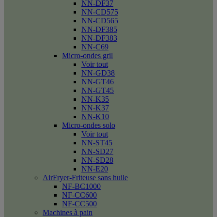
NN-DF37
NN-CD575
NN-CD565
NN-DF385
NN-DF383
NN-C69
Micro-ondes gril
Voir tout
NN-GD38
NN-GT46
NN-GT45
NN-K35
NN-K37
NN-K10
Micro-ondes solo
Voir tout
NN-ST45
NN-SD27
NN-SD28
NN-E20
AirFryer-Friteuse sans huile
NF-BC1000
NF-CC600
NF-CC500
Machines à pain