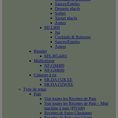
Sauces/Entrées
Desserts glacés
Sorbet
Yaourt glacés
Autres
MJ-L800
Jus
Cocktails & Boissons
Sauces/Entrées
Autres
Blender
MX-HG4401
Multicuiseur
NF-GM400
NF-GM600
Cuiseurs à riz
SR-DA152KXE
SR-DA152WXE
Type de repas
Pain
Voir toutes les Recettes de Pain
Voir toutes les Recettes de Pain – Mini
machine à pain (PN100)
Recettes de Pains Classiques
Recettes de Pain sans Gluten