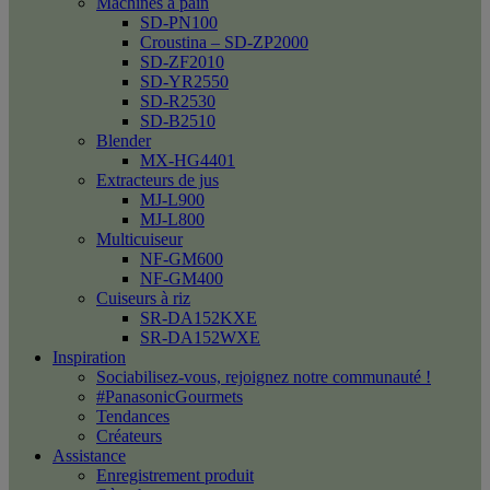
Machines à pain
SD-PN100
Croustina – SD-ZP2000
SD-ZF2010
SD-YR2550
SD-R2530
SD-B2510
Blender
MX-HG4401
Extracteurs de jus
MJ-L900
MJ-L800
Multicuiseur
NF-GM600
NF-GM400
Cuiseurs à riz
SR-DA152KXE
SR-DA152WXE
Inspiration
Sociabilisez-vous, rejoignez notre communauté !
#PanasonicGourmets
Tendances
Créateurs
Assistance
Enregistrement produit