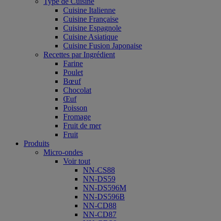
Type de Cuisine
Cuisine Italienne
Cuisine Française
Cuisine Espagnole
Cuisine Asiatique
Cuisine Fusion Japonaise
Recettes par Ingrédient
Farine
Poulet
Bœuf
Chocolat
Œuf
Poisson
Fromage
Fruit de mer
Fruit
Produits
Micro-ondes
Voir tout
NN-CS88
NN-DS59
NN-DS596M
NN-DS596B
NN-CD88
NN-CD87