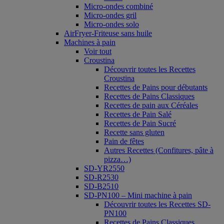
Micro-ondes combiné
Micro-ondes gril
Micro-ondes solo
AirFryer-Friteuse sans huile
Machines à pain
Voir tout
Croustina
Découvrir toutes les Recettes
Croustina
Recettes de Pains pour débutants
Recettes de Pains Classiques
Recettes de pain aux Céréales
Recettes de Pain Salé
Recettes de Pain Sucré
Recette sans gluten
Pain de fêtes
Autres Recettes (Confitures, pâte à
pizza…)
SD-YR2550
SD-R2530
SD-B2510
SD-PN100 – Mini machine à pain
Découvrir toutes les Recettes SD-
PN100
Recettes de Pains Classiques