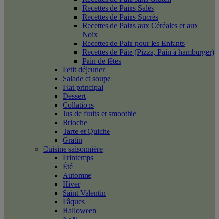
Recettes de Pains Salés
Recettes de Pains Sucrés
Recettes de Pains aux Céréales et aux
Noix
Recettes de Pain pour les Enfants
Recettes de Pâte (Pizza, Pain à hamburger)
Pain de fêtes
Petit déjeuner
Salade et soupe
Plat principal
Dessert
Collations
Jus de fruits et smoothie
Brioche
Tarte et Quiche
Gratin
Cuisine saisonnière
Printemps
Été
Automne
Hiver
Saint Valentin
Pâques
Halloween