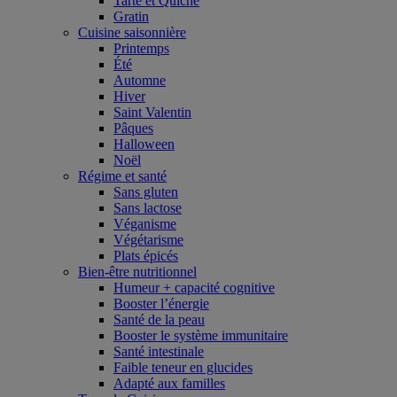
Tarte et Quiche
Gratin
Cuisine saisonnière
Printemps
Été
Automne
Hiver
Saint Valentin
Pâques
Halloween
Noël
Régime et santé
Sans gluten
Sans lactose
Véganisme
Végétarisme
Plats épicés
Bien-être nutritionnel
Humeur + capacité cognitive
Booster l’énergie
Santé de la peau
Booster le système immunitaire
Santé intestinale
Faible teneur en glucides
Adapté aux familles