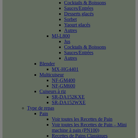
Cocktails & Boissons
Sauces/Entrées
Desserts glacés
Sorbet
Yaourt glacés
Autres
MJ-L800
Jus
Cocktails & Boissons
Sauces/Entrées
Autres
Blender
MX-HG4401
Multicuiseur
NF-GM400
NF-GM600
Cuiseurs à riz
SR-DA152KXE
SR-DA152WXE
Type de repas
Pain
Voir toutes les Recettes de Pain
Voir toutes les Recettes de Pain – Mini
machine à pain (PN100)
Recettes de Pains Classiques