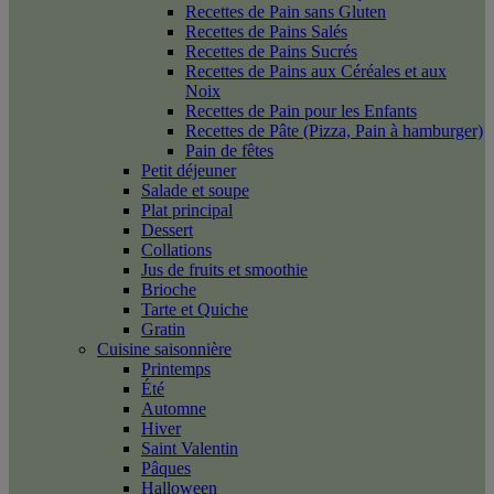
Recettes de Pain sans Gluten
Recettes de Pains Salés
Recettes de Pains Sucrés
Recettes de Pains aux Céréales et aux
Noix
Recettes de Pain pour les Enfants
Recettes de Pâte (Pizza, Pain à hamburger)
Pain de fêtes
Petit déjeuner
Salade et soupe
Plat principal
Dessert
Collations
Jus de fruits et smoothie
Brioche
Tarte et Quiche
Gratin
Cuisine saisonnière
Printemps
Été
Automne
Hiver
Saint Valentin
Pâques
Halloween