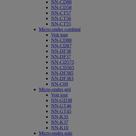
NN-CD88
NN-CD58
NN-CT57
NN-CT56
NN-CT55
Micro-ondes combiné
Voir tout
NN-CD88
NN-CD87
NN-DF38
NN-DF37
NN-CD575
NN-CD565
NN-DF385
NN-DF383
NN-C69
Micro-ondes gril
Voir tout
NN-GD38
NN-GT46
NN-GT45
NN-K35
NN-K37
NN-K10
Micro-ondes solo