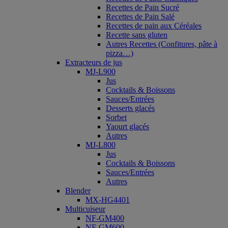
Recettes de Pain Sucré
Recettes de Pain Salé
Recettes de pain aux Céréales
Recette sans gluten
Autres Recettes (Confitures, pâte à
pizza…)
Extracteurs de jus
MJ-L900
Jus
Cocktails & Boissons
Sauces/Entrées
Desserts glacés
Sorbet
Yaourt glacés
Autres
MJ-L800
Jus
Cocktails & Boissons
Sauces/Entrées
Autres
Blender
MX-HG4401
Multicuiseur
NF-GM400
NF-GM600