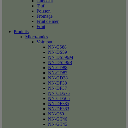
Chocolat
Œuf
Poisson
Fromage
Fruit de mer
Fruit
Produits
Micro-ondes
Voir tout
NN-CS88
NN-DS59
NN-DS596M
NN-DS596B
NN-CD88
NN-CD87
NN-GD38
NN-DF38
NN-DF37
NN-CD575
NN-CD565
NN-DF385
NN-DF383
NN-C69
NN-GT46
NN-GT45