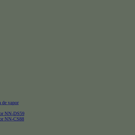
 de vapor
por NN-DS59
por NN-CS88