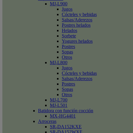
MJ-L900
Jugos
Cócteles y bebidas
Salsas/Aderezos
Postres helados
Helados
Sorbete
Yogures helados
Postres
Sopas
Otros
MJ-L800
Jugos
Cócteles y bebidas
Salsas/Aderezos
Postres
Sopas
Otros
MJ-L700
MJ-L501
Batidora con función cocción
MX-HG4401
Arroceras
SR-DA152KXE
SR-DA152WXE