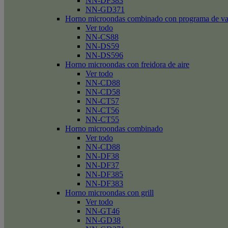
NN-DF383
NN-GD371
Horno microondas combinado con programa de v
Ver todo
NN-CS88
NN-DS59
NN-DS596
Horno microondas con freidora de aire
Ver todo
NN-CD88
NN-CD58
NN-CT57
NN-CT56
NN-CT55
Horno microondas combinado
Ver todo
NN-CD88
NN-DF38
NN-DF37
NN-DF385
NN-DF383
Horno microondas con grill
Ver todo
NN-GT46
NN-GD38