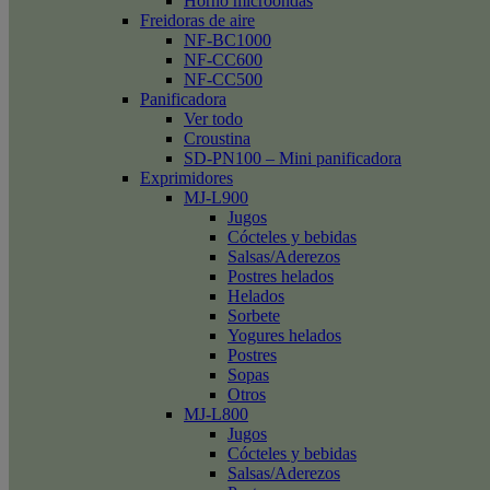
Horno microondas
Freidoras de aire
NF-BC1000
NF-CC600
NF-CC500
Panificadora
Ver todo
Croustina
SD-PN100 – Mini panificadora
Exprimidores
MJ-L900
Jugos
Cócteles y bebidas
Salsas/Aderezos
Postres helados
Helados
Sorbete
Yogures helados
Postres
Sopas
Otros
MJ-L800
Jugos
Cócteles y bebidas
Salsas/Aderezos