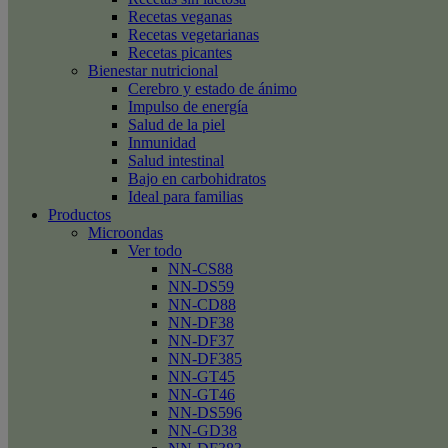
Recetas veganas
Recetas vegetarianas
Recetas picantes
Bienestar nutricional
Cerebro y estado de ánimo
Impulso de energía
Salud de la piel
Inmunidad
Salud intestinal
Bajo en carbohidratos
Ideal para familias
Productos
Microondas
Ver todo
NN-CS88
NN-DS59
NN-CD88
NN-DF38
NN-DF37
NN-DF385
NN-GT45
NN-GT46
NN-DS596
NN-GD38