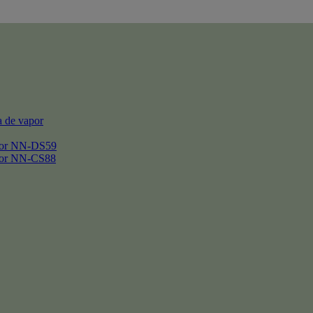
 de vapor
por NN-DS59
por NN-CS88