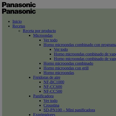
Inicio
Recetas
Receta por producto
Microondas
Ver todo
Horno microondas combinado con programa
Ver todo
Horno microondas combinado de va
Horno microondas combinado de va
Horno microondas combinado
Horno microondas con grill
Horno microondas
Freidoras de aire
NF-BC1000
NF-CC600
NF-CC500
Panificadora
Ver todo
Croustina
SD-PN100 – Mini panificadora
Exprimidores