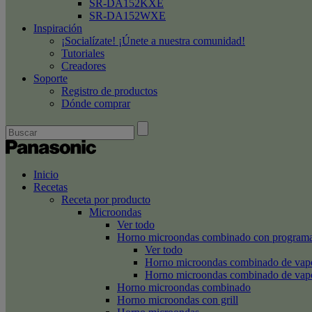
SR-DA152KXE
SR-DA152WXE
Inspiración
¡Socialízate! ¡Únete a nuestra comunidad!
Tutoriales
Creadores
Soporte
Registro de productos
Dónde comprar
Inicio
Recetas
Receta por producto
Microondas
Ver todo
Horno microondas combinado con programa
Ver todo
Horno microondas combinado de va
Horno microondas combinado de va
Horno microondas combinado
Horno microondas con grill