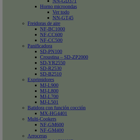
NN-GD371
Horno microondas
Ver todo
NN-GT45
Freidoras de aire
NF-BC1000
NF-CC600
NF-CC500
Panificadora
SD-PN100
Croustina – SD-ZP2000
SD-YR2550
SD-R2530
SD-B2510
Exprimidores
MJ-L900
MJ-L800
MJ-L700
MJ-L501
Batidora con función cocción
MX-HG4401
Multi-Cookers
NF-GM600
NF-GM400
Arroceras