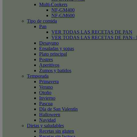
Multi-Cookers
NF-GM400
NF-GM600
Tipo de comida
Pan
VER TODAS LAS RECETAS DE PAN
VER TODAS LAS RECETAS DE PAN– Mini
Desayuno
Ensaladas y sopas
Plato principal
Postres
Aperitivos
Zumos y batidos
Temporada
Primavera
Verano
Otoño
Invierno
Pascua
Día de San Valentín
Halloween
Navidad
Dietas y saludables
Recetas sin gluten
Recetas sin lactosa