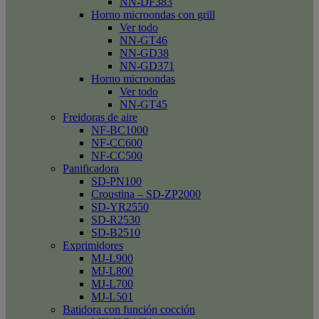
NN-DF383
Horno microondas con grill
Ver todo
NN-GT46
NN-GD38
NN-GD371
Horno microondas
Ver todo
NN-GT45
Freidoras de aire
NF-BC1000
NF-CC600
NF-CC500
Panificadora
SD-PN100
Croustina – SD-ZP2000
SD-YR2550
SD-R2530
SD-B2510
Exprimidores
MJ-L900
MJ-L800
MJ-L700
MJ-L501
Batidora con función cocción