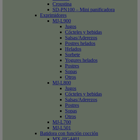
Croustina
SD-PN100 – Mini panificadora
Exprimidores
MJ-L900
Jugos
Cócteles y bebidas
Salsas/Aderezos
Postres helados
Helados
Sorbete
Yogures helados
Postres
Sopas
Otros
MJ-L800
Jugos
Cócteles y bebidas
Salsas/Aderezos
Postres
Sopas
Otros
MJ-L700
MJ-L501
Batidora con función cocción
MX-HG4401