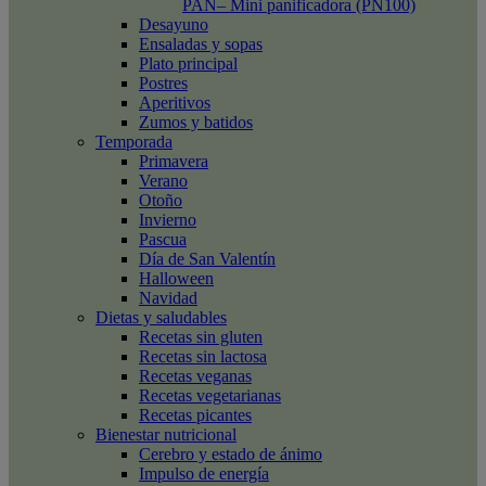
PAN– Mini panificadora (PN100)
Desayuno
Ensaladas y sopas
Plato principal
Postres
Aperitivos
Zumos y batidos
Temporada
Primavera
Verano
Otoño
Invierno
Pascua
Día de San Valentín
Halloween
Navidad
Dietas y saludables
Recetas sin gluten
Recetas sin lactosa
Recetas veganas
Recetas vegetarianas
Recetas picantes
Bienestar nutricional
Cerebro y estado de ánimo
Impulso de energía