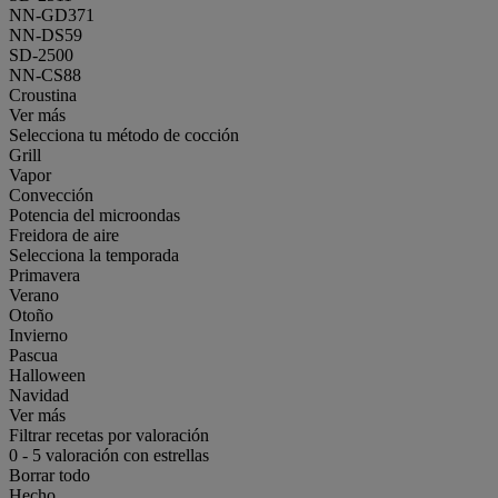
NN-GD371
NN-DS59
SD-2500
NN-CS88
Croustina
Ver más
Selecciona tu método de cocción
Grill
Vapor
Convección
Potencia del microondas
Freidora de aire
Selecciona la temporada
Primavera
Verano
Otoño
Invierno
Pascua
Halloween
Navidad
Ver más
Filtrar recetas por valoración
0
-
5
valoración con estrellas
Borrar todo
Hecho