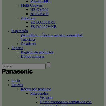
MX-HG4401
Multi-Cookers
NF-GM600
NF-GM400
Arroceras
SR-DA152KXE
SR-DA152WXE
Inspiración
¡Socialízate! ¡Únete a nuestra comunidad!
Tutoriales
Creadores
Soporte
Registro de productos
Dónde comprar
Inicio
Recetas
Receta por producto
Microondas
Ver todo
Horno microondas combinado con