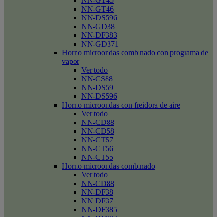
NN-GT45
NN-GT46
NN-DS596
NN-GD38
NN-DF383
NN-GD371
Horno microondas combinado con programa de
vapor
Ver todo
NN-CS88
NN-DS59
NN-DS596
Horno microondas con freidora de aire
Ver todo
NN-CD88
NN-CD58
NN-CT57
NN-CT56
NN-CT55
Horno microondas combinado
Ver todo
NN-CD88
NN-DF38
NN-DF37
NN-DF385