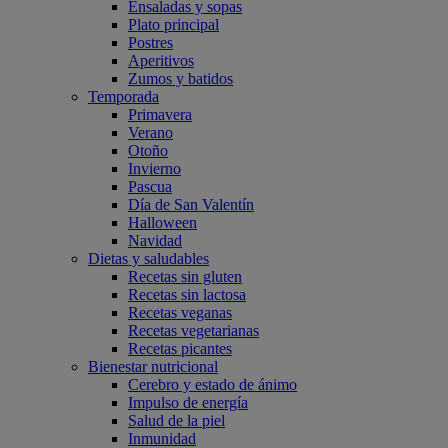
Ensaladas y sopas
Plato principal
Postres
Aperitivos
Zumos y batidos
Temporada
Primavera
Verano
Otoño
Invierno
Pascua
Día de San Valentín
Halloween
Navidad
Dietas y saludables
Recetas sin gluten
Recetas sin lactosa
Recetas veganas
Recetas vegetarianas
Recetas picantes
Bienestar nutricional
Cerebro y estado de ánimo
Impulso de energía
Salud de la piel
Inmunidad