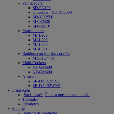
Panificadora
SD-PN100
Croustina – SD-ZP2000
SD-YR2550
SD-R2530
SD-B2510
Exprimidores
MJ-L900
MJ-L800
MJ-L700
MJ-L501
Batidora con función cocción
MX-HG4401
Multi-Cookers
NF-GM600
NF-GM400
Arroceras
SR-DA152KXE
SR-DA152WXE
Inspiración
¡Socialízate! ¡Únete a nuestra comunidad!
Tutoriales
Creadores
Soporte
Registro de productos