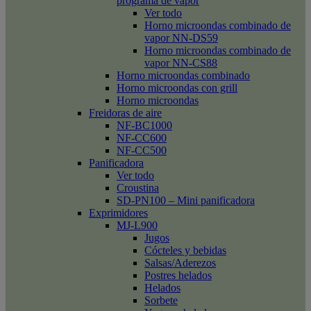
programa de vapor
Ver todo
Horno microondas combinado de
vapor NN-DS59
Horno microondas combinado de
vapor NN-CS88
Horno microondas combinado
Horno microondas con grill
Horno microondas
Freidoras de aire
NF-BC1000
NF-CC600
NF-CC500
Panificadora
Ver todo
Croustina
SD-PN100 – Mini panificadora
Exprimidores
MJ-L900
Jugos
Cócteles y bebidas
Salsas/Aderezos
Postres helados
Helados
Sorbete