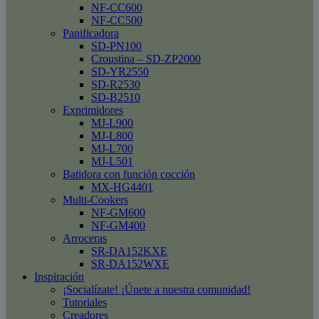
NF-CC600
NF-CC500
Panificadora
SD-PN100
Croustina – SD-ZP2000
SD-YR2550
SD-R2530
SD-B2510
Exprimidores
MJ-L900
MJ-L800
MJ-L700
MJ-L501
Batidora con función cocción
MX-HG4401
Multi-Cookers
NF-GM600
NF-GM400
Arroceras
SR-DA152KXE
SR-DA152WXE
Inspiración
¡Socialízate! ¡Únete a nuestra comunidad!
Tutoriales
Creadores