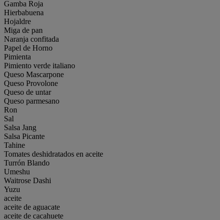
Gamba Roja
Hierbabuena
Hojaldre
Miga de pan
Naranja confitada
Papel de Horno
Pimienta
Pimiento verde italiano
Queso Mascarpone
Queso Provolone
Queso de untar
Queso parmesano
Ron
Sal
Salsa Jang
Salsa Picante
Tahine
Tomates deshidratados en aceite
Turrón Blando
Umeshu
Waitrose Dashi
Yuzu
aceite
aceite de aguacate
aceite de cacahuete