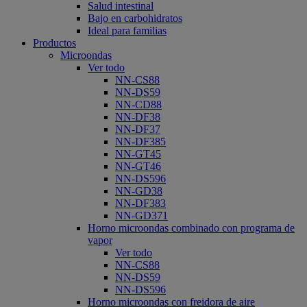
Salud intestinal
Bajo en carbohidratos
Ideal para familias
Productos
Microondas
Ver todo
NN-CS88
NN-DS59
NN-CD88
NN-DF38
NN-DF37
NN-DF385
NN-GT45
NN-GT46
NN-DS596
NN-GD38
NN-DF383
NN-GD371
Horno microondas combinado con programa de
vapor
Ver todo
NN-CS88
NN-DS59
NN-DS596
Horno microondas con freidora de aire