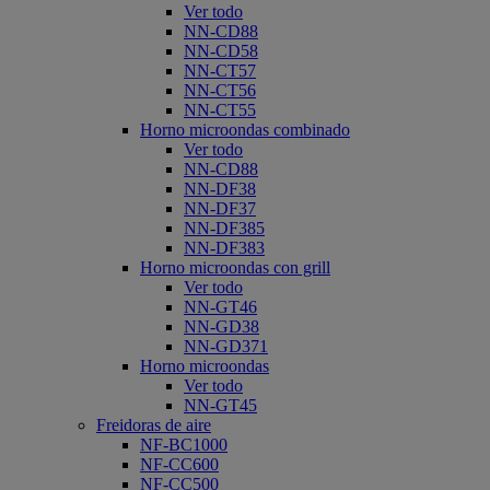
Ver todo
NN-CD88
NN-CD58
NN-CT57
NN-CT56
NN-CT55
Horno microondas combinado
Ver todo
NN-CD88
NN-DF38
NN-DF37
NN-DF385
NN-DF383
Horno microondas con grill
Ver todo
NN-GT46
NN-GD38
NN-GD371
Horno microondas
Ver todo
NN-GT45
Freidoras de aire
NF-BC1000
NF-CC600
NF-CC500