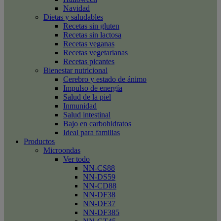
Navidad
Dietas y saludables
Recetas sin gluten
Recetas sin lactosa
Recetas veganas
Recetas vegetarianas
Recetas picantes
Bienestar nutricional
Cerebro y estado de ánimo
Impulso de energía
Salud de la piel
Inmunidad
Salud intestinal
Bajo en carbohidratos
Ideal para familias
Productos
Microondas
Ver todo
NN-CS88
NN-DS59
NN-CD88
NN-DF38
NN-DF37
NN-DF385