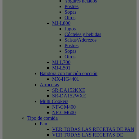
Yogures helados
Postres
Sopas
Otros
MJ-L800
Jugos
Cócteles y bebidas
Salsas/Aderezos
Postres
Sopas
Otros
MJ-L700
MJ-L501
Batidora con función cocción
MX-HG4401
Arroceras
SR-DA152KXE
SR-DA152WXE
Multi-Cookers
NF-GM400
NF-GM600
Tipo de comida
Pan
VER TODAS LAS RECETAS DE PAN
VER TODAS LAS RECETAS DE