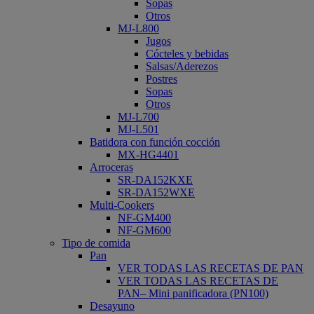
Sopas
Otros
MJ-L800
Jugos
Cócteles y bebidas
Salsas/Aderezos
Postres
Sopas
Otros
MJ-L700
MJ-L501
Batidora con función cocción
MX-HG4401
Arroceras
SR-DA152KXE
SR-DA152WXE
Multi-Cookers
NF-GM400
NF-GM600
Tipo de comida
Pan
VER TODAS LAS RECETAS DE PAN
VER TODAS LAS RECETAS DE
PAN– Mini panificadora (PN100)
Desayuno