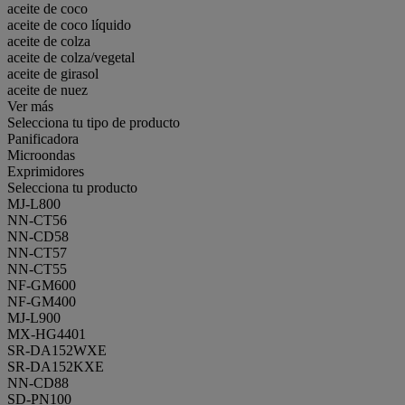
aceite de coco
aceite de coco líquido
aceite de colza
aceite de colza/vegetal
aceite de girasol
aceite de nuez
Ver más
Selecciona tu tipo de producto
Panificadora
Microondas
Exprimidores
Selecciona tu producto
MJ-L800
NN-CT56
NN-CD58
NN-CT57
NN-CT55
NF-GM600
NF-GM400
MJ-L900
MX-HG4401
SR-DA152WXE
SR-DA152KXE
NN-CD88
SD-PN100