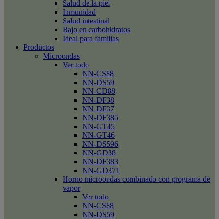
Salud de la piel
Inmunidad
Salud intestinal
Bajo en carbohidratos
Ideal para familias
Productos
Microondas
Ver todo
NN-CS88
NN-DS59
NN-CD88
NN-DF38
NN-DF37
NN-DF385
NN-GT45
NN-GT46
NN-DS596
NN-GD38
NN-DF383
NN-GD371
Horno microondas combinado con programa de
vapor
Ver todo
NN-CS88
NN-DS59