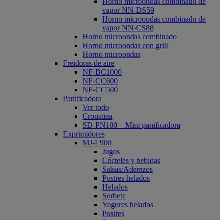
Horno microondas combinado de
vapor NN-DS59
Horno microondas combinado de
vapor NN-CS88
Horno microondas combinado
Horno microondas con grill
Horno microondas
Freidoras de aire
NF-BC1000
NF-CC600
NF-CC500
Panificadora
Ver todo
Croustina
SD-PN100 – Mini panificadora
Exprimidores
MJ-L900
Jugos
Cócteles y bebidas
Salsas/Aderezos
Postres helados
Helados
Sorbete
Yogures helados
Postres