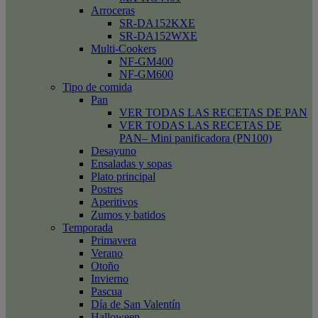
Arroceras
SR-DA152KXE
SR-DA152WXE
Multi-Cookers
NF-GM400
NF-GM600
Tipo de comida
Pan
VER TODAS LAS RECETAS DE PAN
VER TODAS LAS RECETAS DE
PAN– Mini panificadora (PN100)
Desayuno
Ensaladas y sopas
Plato principal
Postres
Aperitivos
Zumos y batidos
Temporada
Primavera
Verano
Otoño
Invierno
Pascua
Día de San Valentín
Halloween