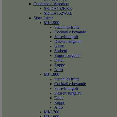
Cuociriso e Vaporiera
SR-DA152KXE
SR-DA152WXE
Slow Juicer
MJ-L900
Succhi di frutta
Cocktail e bevande
Salse/Intingoli
Dessert surgelati
Gelati
Sorbetti
Yogurt surgelati
Dolci
Zuppe
Altro
MJ-L800
Succhi di frutta
Cocktail e bevande
Salse/Intingoli
Dessert surgelati
Dolci
Zuppe
Altro
MJ-L700
MJ-L600