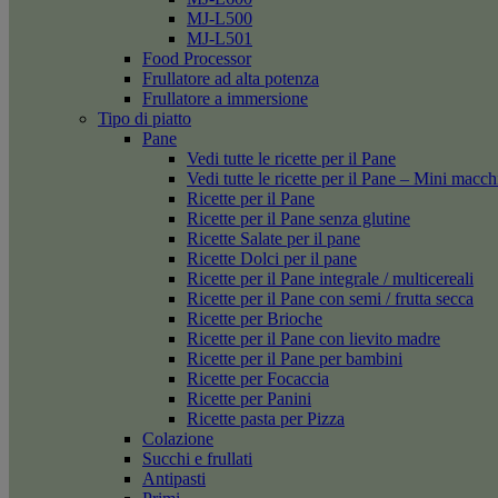
MJ-L500
MJ-L501
Food Processor
Frullatore ad alta potenza
Frullatore a immersione
Tipo di piatto
Pane
Vedi tutte le ricette per il Pane
Vedi tutte le ricette per il Pane – Mini macc
Ricette per il Pane
Ricette per il Pane senza glutine
Ricette Salate per il pane
Ricette Dolci per il pane
Ricette per il Pane integrale / multicereali
Ricette per il Pane con semi / frutta secca
Ricette per Brioche
Ricette per il Pane con lievito madre
Ricette per il Pane per bambini
Ricette per Focaccia
Ricette per Panini
Ricette pasta per Pizza
Colazione
Succhi e frullati
Antipasti