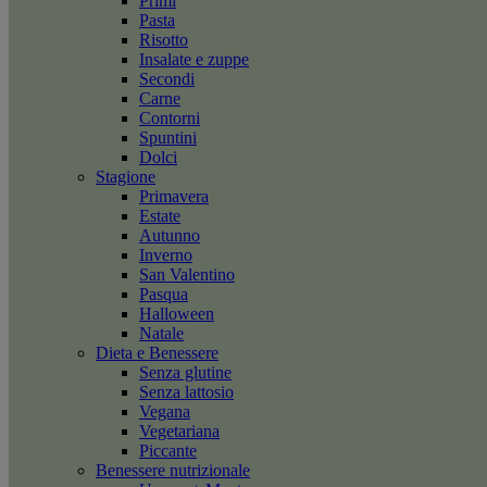
Primi
Pasta
Risotto
Insalate e zuppe
Secondi
Carne
Contorni
Spuntini
Dolci
Stagione
Primavera
Estate
Autunno
Inverno
San Valentino
Pasqua
Halloween
Natale
Dieta e Benessere
Senza glutine
Senza lattosio
Vegana
Vegetariana
Piccante
Benessere nutrizionale