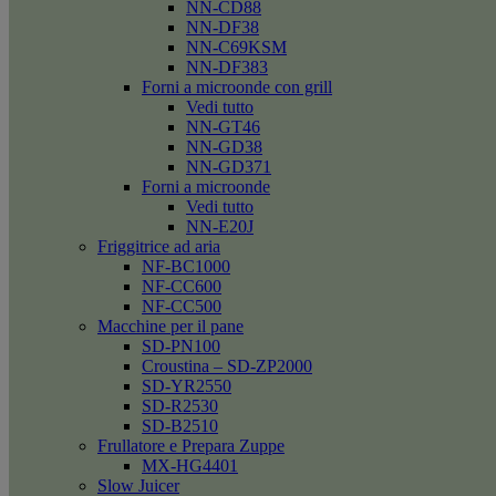
NN-CD88
NN-DF38
NN-C69KSM
NN-DF383
Forni a microonde con grill
Vedi tutto
NN-GT46
NN-GD38
NN-GD371
Forni a microonde
Vedi tutto
NN-E20J
Friggitrice ad aria
NF-BC1000
NF-CC600
NF-CC500
Macchine per il pane
SD-PN100
Croustina – SD-ZP2000
SD-YR2550
SD-R2530
SD-B2510
Frullatore e Prepara Zuppe
MX-HG4401
Slow Juicer