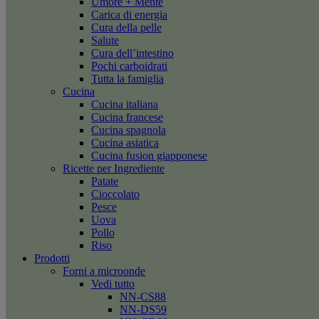
Umore + Mente
Carica di energia
Cura della pelle
Salute
Cura dell’intestino
Pochi carboidrati
Tutta la famiglia
Cucina
Cucina italiana
Cucina francese
Cucina spagnola
Cucina asiatica
Cucina fusion giapponese
Ricette per Ingrediente
Patate
Cioccolato
Pesce
Uova
Pollo
Riso
Prodotti
Forni a microonde
Vedi tutto
NN-CS88
NN-DS59