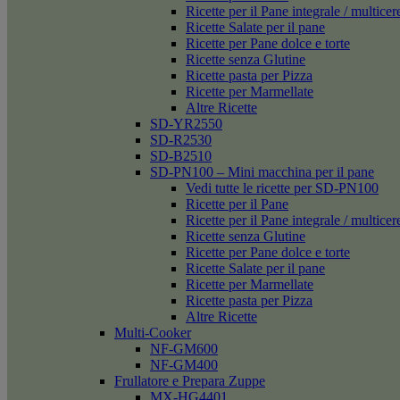
Ricette per il Pane integrale / multicer
Ricette Salate per il pane
Ricette per Pane dolce e torte
Ricette senza Glutine
Ricette pasta per Pizza
Ricette per Marmellate
Altre Ricette
SD-YR2550
SD-R2530
SD-B2510
SD-PN100 – Mini macchina per il pane
Vedi tutte le ricette per SD-PN100
Ricette per il Pane
Ricette per il Pane integrale / multicer
Ricette senza Glutine
Ricette per Pane dolce e torte
Ricette Salate per il pane
Ricette per Marmellate
Ricette pasta per Pizza
Altre Ricette
Multi-Cooker
NF-GM600
NF-GM400
Frullatore e Prepara Zuppe
MX-HG4401