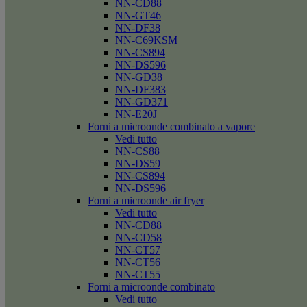
NN-CD88
NN-GT46
NN-DF38
NN-C69KSM
NN-CS894
NN-DS596
NN-GD38
NN-DF383
NN-GD371
NN-E20J
Forni a microonde combinato a vapore
Vedi tutto
NN-CS88
NN-DS59
NN-CS894
NN-DS596
Forni a microonde air fryer
Vedi tutto
NN-CD88
NN-CD58
NN-CT57
NN-CT56
NN-CT55
Forni a microonde combinato
Vedi tutto