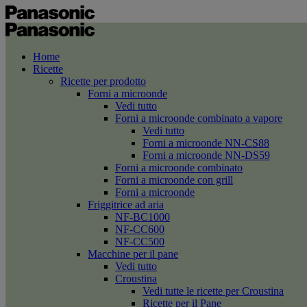
Home
Ricette
Ricette per prodotto
Forni a microonde
Vedi tutto
Forni a microonde combinato a vapore
Vedi tutto
Forni a microonde NN-CS88
Forni a microonde NN-DS59
Forni a microonde combinato
Forni a microonde con grill
Forni a microonde
Friggitrice ad aria
NF-BC1000
NF-CC600
NF-CC500
Macchine per il pane
Vedi tutto
Croustina
Vedi tutte le ricette per Croustina
Ricette per il Pane