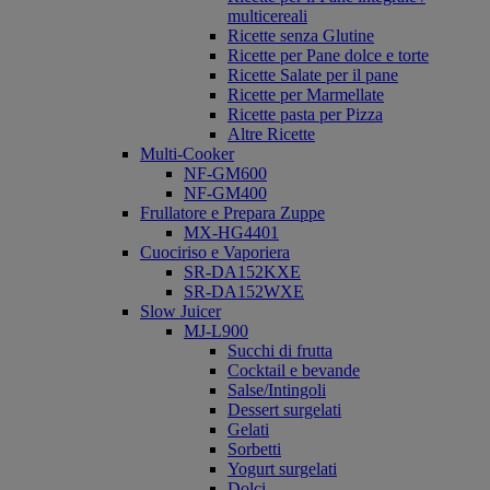
multicereali
Ricette senza Glutine
Ricette per Pane dolce e torte
Ricette Salate per il pane
Ricette per Marmellate
Ricette pasta per Pizza
Altre Ricette
Multi-Cooker
NF-GM600
NF-GM400
Frullatore e Prepara Zuppe
MX-HG4401
Cuociriso e Vaporiera
SR-DA152KXE
SR-DA152WXE
Slow Juicer
MJ-L900
Succhi di frutta
Cocktail e bevande
Salse/Intingoli
Dessert surgelati
Gelati
Sorbetti
Yogurt surgelati
Dolci