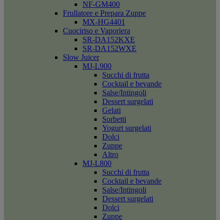
NF-GM400
Frullatore e Prepara Zuppe
MX-HG4401
Cuociriso e Vaporiera
SR-DA152KXE
SR-DA152WXE
Slow Juicer
MJ-L900
Succhi di frutta
Cocktail e bevande
Salse/Intingoli
Dessert surgelati
Gelati
Sorbetti
Yogurt surgelati
Dolci
Zuppe
Altro
MJ-L800
Succhi di frutta
Cocktail e bevande
Salse/Intingoli
Dessert surgelati
Dolci
Zuppe