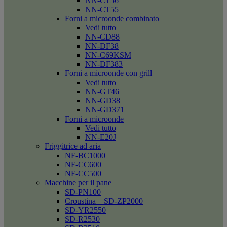
NN-CT56
NN-CT55
Forni a microonde combinato
Vedi tutto
NN-CD88
NN-DF38
NN-C69KSM
NN-DF383
Forni a microonde con grill
Vedi tutto
NN-GT46
NN-GD38
NN-GD371
Forni a microonde
Vedi tutto
NN-E20J
Friggitrice ad aria
NF-BC1000
NF-CC600
NF-CC500
Macchine per il pane
SD-PN100
Croustina – SD-ZP2000
SD-YR2550
SD-R2530