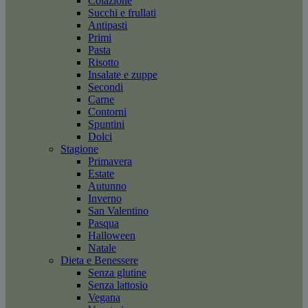
Colazione
Succhi e frullati
Antipasti
Primi
Pasta
Risotto
Insalate e zuppe
Secondi
Carne
Contorni
Spuntini
Dolci
Stagione
Primavera
Estate
Autunno
Inverno
San Valentino
Pasqua
Halloween
Natale
Dieta e Benessere
Senza glutine
Senza lattosio
Vegana