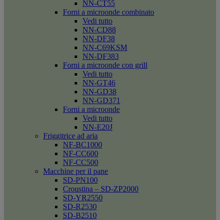
NN-CT55
Forni a microonde combinato
Vedi tutto
NN-CD88
NN-DF38
NN-C69KSM
NN-DF383
Forni a microonde con grill
Vedi tutto
NN-GT46
NN-GD38
NN-GD371
Forni a microonde
Vedi tutto
NN-E20J
Friggitrice ad aria
NF-BC1000
NF-CC600
NF-CC500
Macchine per il pane
SD-PN100
Croustina – SD-ZP2000
SD-YR2550
SD-R2530
SD-B2510