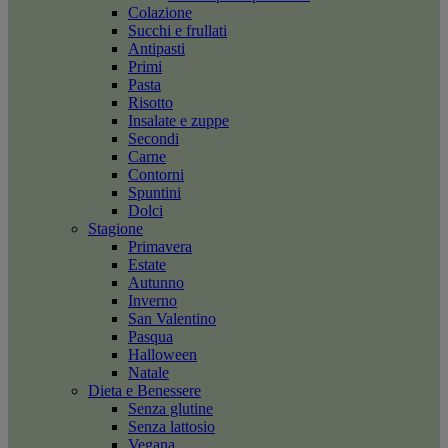
Colazione
Succhi e frullati
Antipasti
Primi
Pasta
Risotto
Insalate e zuppe
Secondi
Carne
Contorni
Spuntini
Dolci
Stagione
Primavera
Estate
Autunno
Inverno
San Valentino
Pasqua
Halloween
Natale
Dieta e Benessere
Senza glutine
Senza lattosio
Vegana