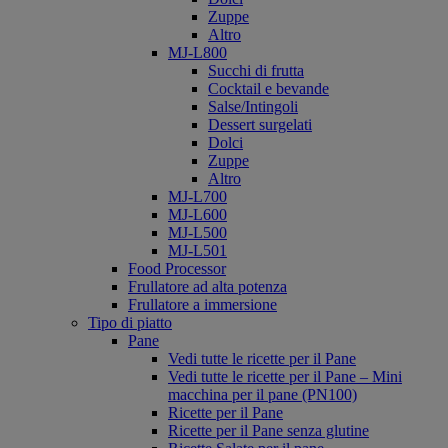
Zuppe
Altro
MJ-L800
Succhi di frutta
Cocktail e bevande
Salse/Intingoli
Dessert surgelati
Dolci
Zuppe
Altro
MJ-L700
MJ-L600
MJ-L500
MJ-L501
Food Processor
Frullatore ad alta potenza
Frullatore a immersione
Tipo di piatto
Pane
Vedi tutte le ricette per il Pane
Vedi tutte le ricette per il Pane – Mini
macchina per il pane (PN100)
Ricette per il Pane
Ricette per il Pane senza glutine