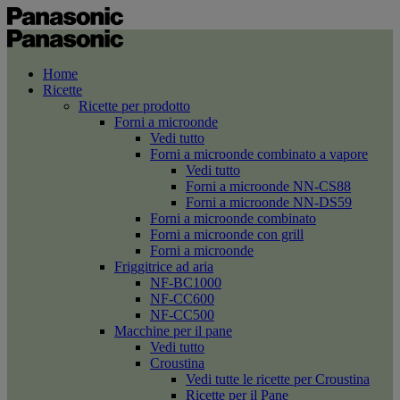
Home
Ricette
Ricette per prodotto
Forni a microonde
Vedi tutto
Forni a microonde combinato a vapore
Vedi tutto
Forni a microonde NN-CS88
Forni a microonde NN-DS59
Forni a microonde combinato
Forni a microonde con grill
Forni a microonde
Friggitrice ad aria
NF-BC1000
NF-CC600
NF-CC500
Macchine per il pane
Vedi tutto
Croustina
Vedi tutte le ricette per Croustina
Ricette per il Pane