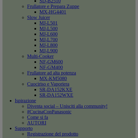
SD-B2510
Frullatore e Prepara Zuppe
MX-HG4401
Slow Juicer
MJ-L501
MJ-L500
MJ-L600
MJ-L700
MJ-L800
MJ-L900
Multi-Cooker
NF-GM600
NF-GM400
Frullatore ad alta potenza
MX-KM5080
Cuociriso e Vaporiera
SR-DA152KXE
SR-DA152WXE
Ispirazione
Diventa social – Unisciti alla community!
#CucinaConPanasonic
Come si fa
AUTORI
Supporto
Registrazione del prodotto