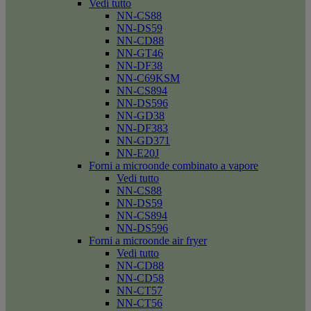
Vedi tutto
NN-CS88
NN-DS59
NN-CD88
NN-GT46
NN-DF38
NN-C69KSM
NN-CS894
NN-DS596
NN-GD38
NN-DF383
NN-GD371
NN-E20J
Forni a microonde combinato a vapore
Vedi tutto
NN-CS88
NN-DS59
NN-CS894
NN-DS596
Forni a microonde air fryer
Vedi tutto
NN-CD88
NN-CD58
NN-CT57
NN-CT56