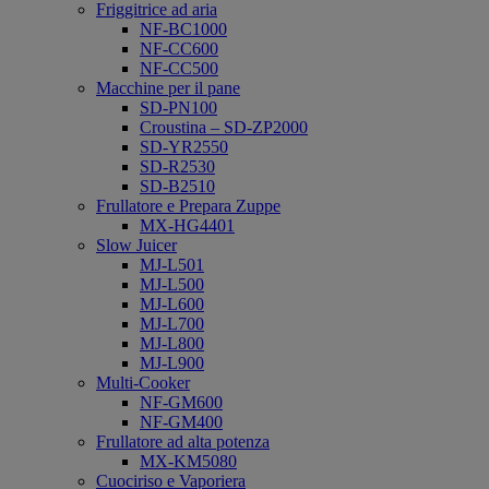
Friggitrice ad aria
NF-BC1000
NF-CC600
NF-CC500
Macchine per il pane
SD-PN100
Croustina – SD-ZP2000
SD-YR2550
SD-R2530
SD-B2510
Frullatore e Prepara Zuppe
MX-HG4401
Slow Juicer
MJ-L501
MJ-L500
MJ-L600
MJ-L700
MJ-L800
MJ-L900
Multi-Cooker
NF-GM600
NF-GM400
Frullatore ad alta potenza
MX-KM5080
Cuociriso e Vaporiera