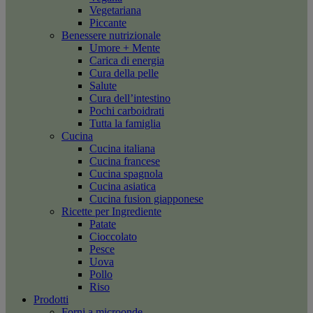
Vegetariana
Piccante
Benessere nutrizionale
Umore + Mente
Carica di energia
Cura della pelle
Salute
Cura dell’intestino
Pochi carboidrati
Tutta la famiglia
Cucina
Cucina italiana
Cucina francese
Cucina spagnola
Cucina asiatica
Cucina fusion giapponese
Ricette per Ingrediente
Patate
Cioccolato
Pesce
Uova
Pollo
Riso
Prodotti
Forni a microonde