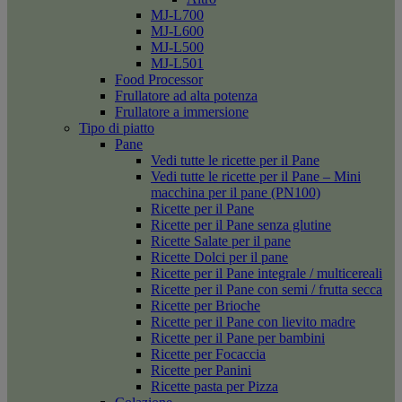
MJ-L700
MJ-L600
MJ-L500
MJ-L501
Food Processor
Frullatore ad alta potenza
Frullatore a immersione
Tipo di piatto
Pane
Vedi tutte le ricette per il Pane
Vedi tutte le ricette per il Pane – Mini
macchina per il pane (PN100)
Ricette per il Pane
Ricette per il Pane senza glutine
Ricette Salate per il pane
Ricette Dolci per il pane
Ricette per il Pane integrale / multicereali
Ricette per il Pane con semi / frutta secca
Ricette per Brioche
Ricette per il Pane con lievito madre
Ricette per il Pane per bambini
Ricette per Focaccia
Ricette per Panini
Ricette pasta per Pizza