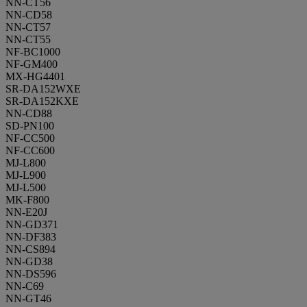
NN-CT56
NN-CD58
NN-CT57
NN-CT55
NF-BC1000
NF-GM400
MX-HG4401
SR-DA152WXE
SR-DA152KXE
NN-CD88
SD-PN100
NF-CC500
NF-CC600
MJ-L800
MJ-L900
MJ-L500
MK-F800
NN-E20J
NN-GD371
NN-DF383
NN-CS894
NN-GD38
NN-DS596
NN-C69
NN-GT46