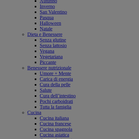
Autunno
Inverno
San Valentino
Pasqua
Halloween
Natale
Dieta e Benessere
Senza glutine
Senza lattosio
Vegana
Vegetariana
Piccante
Benessere nutrizionale
Umore + Mente
Carica di energia
Cura della pelle
Salute
Cura dell’intestino
Pochi carboidrati
Tutta la famiglia
Cucina
Cucina italiana
Cucina francese
Cucina spagnola
Cucina asiatica