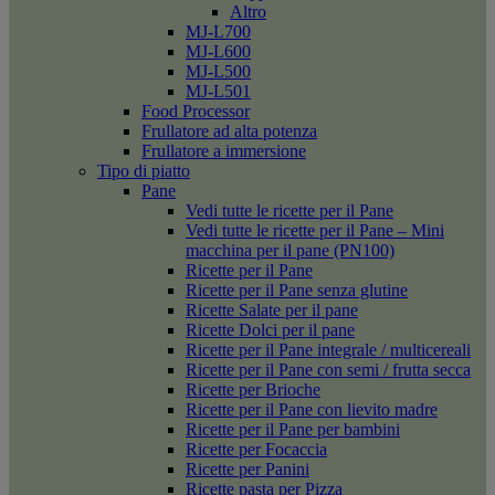
Altro
MJ-L700
MJ-L600
MJ-L500
MJ-L501
Food Processor
Frullatore ad alta potenza
Frullatore a immersione
Tipo di piatto
Pane
Vedi tutte le ricette per il Pane
Vedi tutte le ricette per il Pane – Mini
macchina per il pane (PN100)
Ricette per il Pane
Ricette per il Pane senza glutine
Ricette Salate per il pane
Ricette Dolci per il pane
Ricette per il Pane integrale / multicereali
Ricette per il Pane con semi / frutta secca
Ricette per Brioche
Ricette per il Pane con lievito madre
Ricette per il Pane per bambini
Ricette per Focaccia
Ricette per Panini
Ricette pasta per Pizza