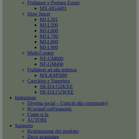
Frullatore e Prepara Zuppe
MX-HG4401
Slow Juicer
MJ-L501
MJ-L500
MJ-L600
MJ-L700
MJ-L800
MJ-L900
Multi-Cooker
NF-GM600
NF-GM400
Frullatore ad alta potenza
MX-KM5080
Cuociriso e Vaporiera
SR-DA152KXE
SR-DA152WXE
Ispirazione
Diventa social – Unisciti alla community!
#CucinaConPanasonic
Come si fa
AUTORI
Supporto
Registrazione del prodotto
Dove acquistare