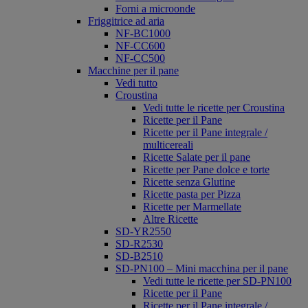
Forni a microonde
Friggitrice ad aria
NF-BC1000
NF-CC600
NF-CC500
Macchine per il pane
Vedi tutto
Croustina
Vedi tutte le ricette per Croustina
Ricette per il Pane
Ricette per il Pane integrale /
multicereali
Ricette Salate per il pane
Ricette per Pane dolce e torte
Ricette senza Glutine
Ricette pasta per Pizza
Ricette per Marmellate
Altre Ricette
SD-YR2550
SD-R2530
SD-B2510
SD-PN100 – Mini macchina per il pane
Vedi tutte le ricette per SD-PN100
Ricette per il Pane
Ricette per il Pane integrale /