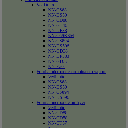
Vedi tutto
NN-CS88
NN-DS59
NN-CD88
NN-GT46
NN-DF38
NN-C69KSM
NN-CS894
NN-DS596
NN-GD38
NN-DF383
NN-GD371
NN-E20J
Forni a microonde combinato a vapore
Vedi tutto
NN-CS88
NN-DS59
NN-CS894
NN-DS596
Forni a microonde air fryer
Vedi tutto
NN-CD88
NN-CD58
NN-CT57