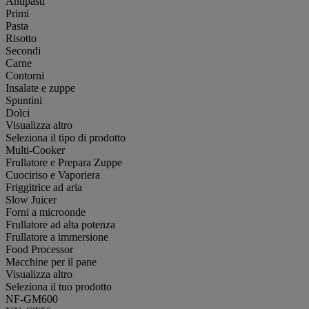
Antipasti
Primi
Pasta
Risotto
Secondi
Carne
Contorni
Insalate e zuppe
Spuntini
Dolci
Visualizza altro
Seleziona il tipo di prodotto
Multi-Cooker
Frullatore e Prepara Zuppe
Cuociriso e Vaporiera
Friggitrice ad aria
Slow Juicer
Forni a microonde
Frullatore ad alta potenza
Frullatore a immersione
Food Processor
Macchine per il pane
Visualizza altro
Seleziona il tuo prodotto
NF-GM600