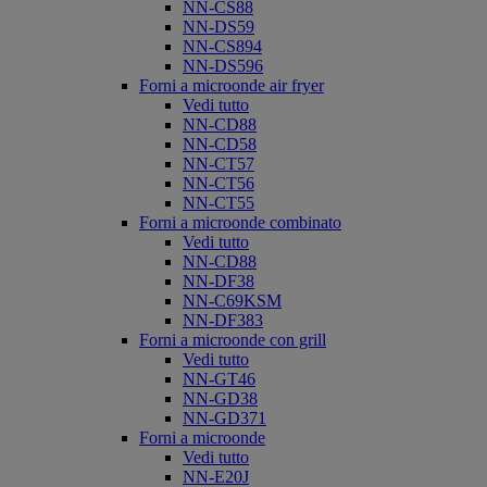
NN-CS88
NN-DS59
NN-CS894
NN-DS596
Forni a microonde air fryer
Vedi tutto
NN-CD88
NN-CD58
NN-CT57
NN-CT56
NN-CT55
Forni a microonde combinato
Vedi tutto
NN-CD88
NN-DF38
NN-C69KSM
NN-DF383
Forni a microonde con grill
Vedi tutto
NN-GT46
NN-GD38
NN-GD371
Forni a microonde
Vedi tutto
NN-E20J