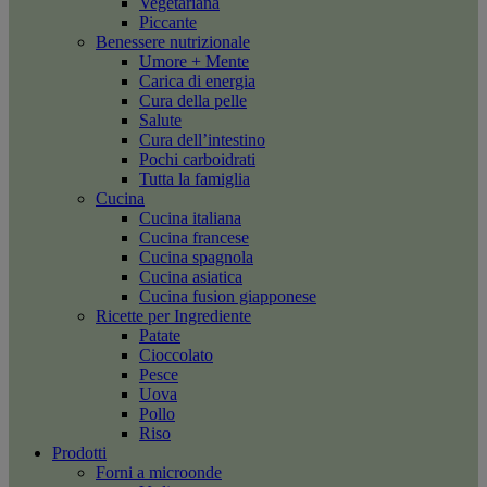
Vegetariana
Piccante
Benessere nutrizionale
Umore + Mente
Carica di energia
Cura della pelle
Salute
Cura dell’intestino
Pochi carboidrati
Tutta la famiglia
Cucina
Cucina italiana
Cucina francese
Cucina spagnola
Cucina asiatica
Cucina fusion giapponese
Ricette per Ingrediente
Patate
Cioccolato
Pesce
Uova
Pollo
Riso
Prodotti
Forni a microonde