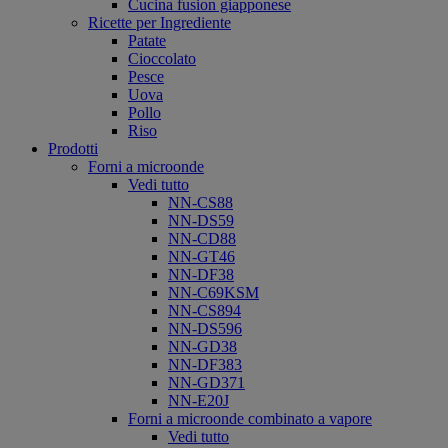
Cucina fusion giapponese
Ricette per Ingrediente
Patate
Cioccolato
Pesce
Uova
Pollo
Riso
Prodotti
Forni a microonde
Vedi tutto
NN-CS88
NN-DS59
NN-CD88
NN-GT46
NN-DF38
NN-C69KSM
NN-CS894
NN-DS596
NN-GD38
NN-DF383
NN-GD371
NN-E20J
Forni a microonde combinato a vapore
Vedi tutto