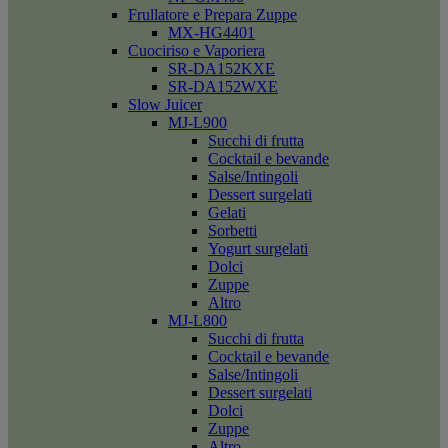
Frullatore e Prepara Zuppe
MX-HG4401
Cuociriso e Vaporiera
SR-DA152KXE
SR-DA152WXE
Slow Juicer
MJ-L900
Succhi di frutta
Cocktail e bevande
Salse/Intingoli
Dessert surgelati
Gelati
Sorbetti
Yogurt surgelati
Dolci
Zuppe
Altro
MJ-L800
Succhi di frutta
Cocktail e bevande
Salse/Intingoli
Dessert surgelati
Dolci
Zuppe
Altro