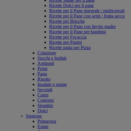
Ricette Salate per il pane
Ricette Dolci per il pane
Ricette per il Pane integrale / multicereali
Ricette per il Pane con semi / frutta secca
Ricette per Brioche
Ricette per il Pane con lievito madre
Ricette per il Pane per bambini
Ricette per Focaccia
Ricette per Panini
Ricette pasta per Pizza
Colazione
Succhi e frullati
Antipasti
Primi
Pasta
Risotto
Insalate e zuppe
Secondi
Carne
Contorni
Spuntini
Dolci
Stagione
Primavera
Estate