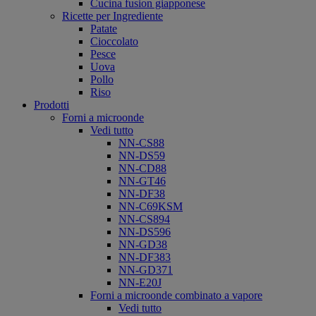
Cucina fusion giapponese
Ricette per Ingrediente
Patate
Cioccolato
Pesce
Uova
Pollo
Riso
Prodotti
Forni a microonde
Vedi tutto
NN-CS88
NN-DS59
NN-CD88
NN-GT46
NN-DF38
NN-C69KSM
NN-CS894
NN-DS596
NN-GD38
NN-DF383
NN-GD371
NN-E20J
Forni a microonde combinato a vapore
Vedi tutto