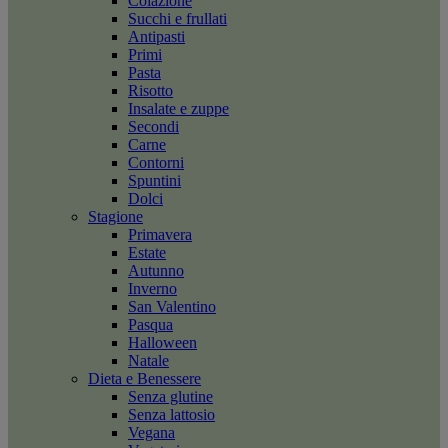
Colazione
Succhi e frullati
Antipasti
Primi
Pasta
Risotto
Insalate e zuppe
Secondi
Carne
Contorni
Spuntini
Dolci
Stagione
Primavera
Estate
Autunno
Inverno
San Valentino
Pasqua
Halloween
Natale
Dieta e Benessere
Senza glutine
Senza lattosio
Vegana