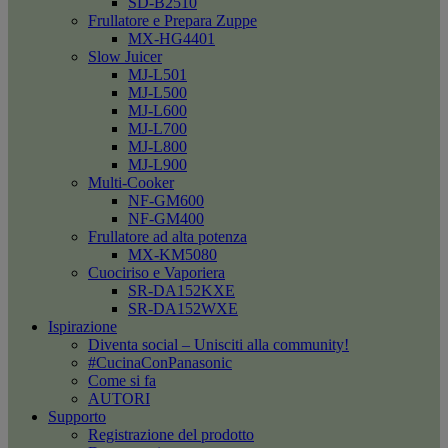
SD-B2510
Frullatore e Prepara Zuppe
MX-HG4401
Slow Juicer
MJ-L501
MJ-L500
MJ-L600
MJ-L700
MJ-L800
MJ-L900
Multi-Cooker
NF-GM600
NF-GM400
Frullatore ad alta potenza
MX-KM5080
Cuociriso e Vaporiera
SR-DA152KXE
SR-DA152WXE
Ispirazione
Diventa social – Unisciti alla community!
#CucinaConPanasonic
Come si fa
AUTORI
Supporto
Registrazione del prodotto