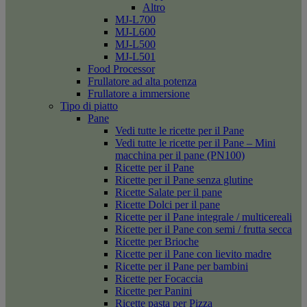
Altro
MJ-L700
MJ-L600
MJ-L500
MJ-L501
Food Processor
Frullatore ad alta potenza
Frullatore a immersione
Tipo di piatto
Pane
Vedi tutte le ricette per il Pane
Vedi tutte le ricette per il Pane – Mini
macchina per il pane (PN100)
Ricette per il Pane
Ricette per il Pane senza glutine
Ricette Salate per il pane
Ricette Dolci per il pane
Ricette per il Pane integrale / multicereali
Ricette per il Pane con semi / frutta secca
Ricette per Brioche
Ricette per il Pane con lievito madre
Ricette per il Pane per bambini
Ricette per Focaccia
Ricette per Panini
Ricette pasta per Pizza