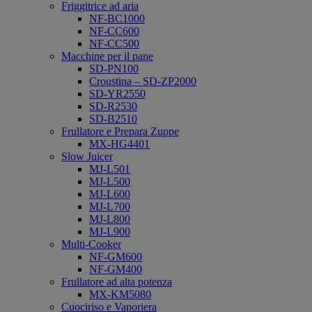
Friggitrice ad aria
NF-BC1000
NF-CC600
NF-CC500
Macchine per il pane
SD-PN100
Croustina – SD-ZP2000
SD-YR2550
SD-R2530
SD-B2510
Frullatore e Prepara Zuppe
MX-HG4401
Slow Juicer
MJ-L501
MJ-L500
MJ-L600
MJ-L700
MJ-L800
MJ-L900
Multi-Cooker
NF-GM600
NF-GM400
Frullatore ad alta potenza
MX-KM5080
Cuociriso e Vaporiera