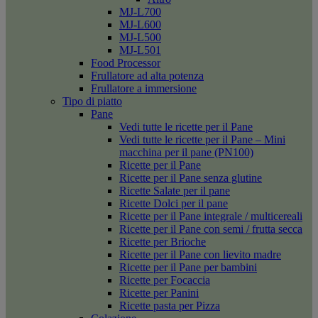
MJ-L700
MJ-L600
MJ-L500
MJ-L501
Food Processor
Frullatore ad alta potenza
Frullatore a immersione
Tipo di piatto
Pane
Vedi tutte le ricette per il Pane
Vedi tutte le ricette per il Pane – Mini
macchina per il pane (PN100)
Ricette per il Pane
Ricette per il Pane senza glutine
Ricette Salate per il pane
Ricette Dolci per il pane
Ricette per il Pane integrale / multicereali
Ricette per il Pane con semi / frutta secca
Ricette per Brioche
Ricette per il Pane con lievito madre
Ricette per il Pane per bambini
Ricette per Focaccia
Ricette per Panini
Ricette pasta per Pizza