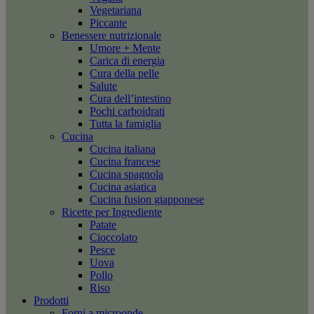
Vegetariana
Piccante
Benessere nutrizionale
Umore + Mente
Carica di energia
Cura della pelle
Salute
Cura dell’intestino
Pochi carboidrati
Tutta la famiglia
Cucina
Cucina italiana
Cucina francese
Cucina spagnola
Cucina asiatica
Cucina fusion giapponese
Ricette per Ingrediente
Patate
Cioccolato
Pesce
Uova
Pollo
Riso
Prodotti
Forni a microonde