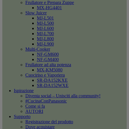
Frullatore e Prepara Zuppe
MX-HG4401
Slow Juicer
MJ-L501
MJ-L500
MJ-L600
MJ-L700
MJ-L800
MJ-L900
Multi-Cooker
NF-GM600
NF-GM400
Frullatore ad alta potenza
MX-KM5080
Cuociriso e Vaporiera
SR-DA152KXE
SR-DA152WXE
Ispirazione
Diventa social – Unisciti alla community!
#CucinaConPanasonic
Come si fa
AUTORI
Supporto
Registrazione del prodotto
Dove acquistare