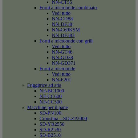
NN-CT55
Forni a microonde combinato
Vedi tutto
NN-CD88
NN-DF38
NN-C69KSM
NN-DF383
Forni a microonde con grill
Vedi tutto
NN-GT46
NN-GD38
NN-GD371
Forni a microonde
Vedi tutto
NN-E20J
Friggitrice ad aria
NF-BC1000
NF-CC600
NF-CC500
Macchine per il pane
SD-PN100
Croustina – SD-ZP2000
SD-YR2550
SD-R2530
SD-B2510