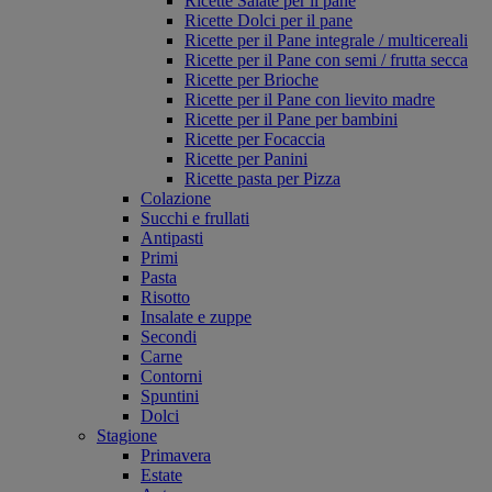
Ricette Salate per il pane
Ricette Dolci per il pane
Ricette per il Pane integrale / multicereali
Ricette per il Pane con semi / frutta secca
Ricette per Brioche
Ricette per il Pane con lievito madre
Ricette per il Pane per bambini
Ricette per Focaccia
Ricette per Panini
Ricette pasta per Pizza
Colazione
Succhi e frullati
Antipasti
Primi
Pasta
Risotto
Insalate e zuppe
Secondi
Carne
Contorni
Spuntini
Dolci
Stagione
Primavera
Estate