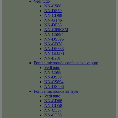
Vedi tutto
NN-CS88
NN-DS59
NN-CD88
NN-GT46
NN-DF38
NN-C69KSM
NN-CS894
NN-DS596
NN-GD38
NN-DF383
NN-GD371
NN-E20J
Forni a microonde combinato a vapore
Vedi tutto
NN-CS88
NN-DS59
NN-CS894
NN-DS596
Forni a microonde air fryer
Vedi tutto
NN-CD88
NN-CD58
NN-CT57
NN-CT56