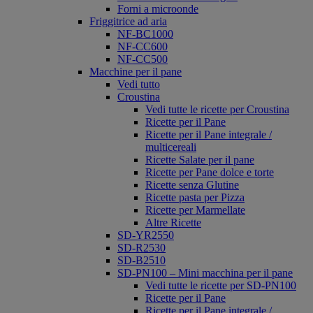
Forni a microonde
Friggitrice ad aria
NF-BC1000
NF-CC600
NF-CC500
Macchine per il pane
Vedi tutto
Croustina
Vedi tutte le ricette per Croustina
Ricette per il Pane
Ricette per il Pane integrale /
multicereali
Ricette Salate per il pane
Ricette per Pane dolce e torte
Ricette senza Glutine
Ricette pasta per Pizza
Ricette per Marmellate
Altre Ricette
SD-YR2550
SD-R2530
SD-B2510
SD-PN100 – Mini macchina per il pane
Vedi tutte le ricette per SD-PN100
Ricette per il Pane
Ricette per il Pane integrale /