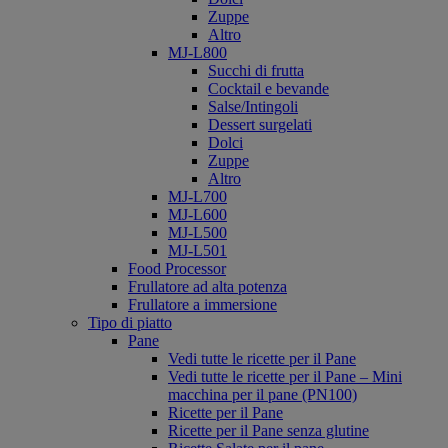
Zuppe
Altro
MJ-L800
Succhi di frutta
Cocktail e bevande
Salse/Intingoli
Dessert surgelati
Dolci
Zuppe
Altro
MJ-L700
MJ-L600
MJ-L500
MJ-L501
Food Processor
Frullatore ad alta potenza
Frullatore a immersione
Tipo di piatto
Pane
Vedi tutte le ricette per il Pane
Vedi tutte le ricette per il Pane – Mini
macchina per il pane (PN100)
Ricette per il Pane
Ricette per il Pane senza glutine