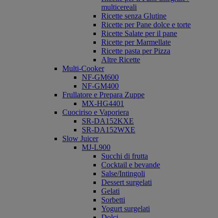
multicereali
Ricette senza Glutine
Ricette per Pane dolce e torte
Ricette Salate per il pane
Ricette per Marmellate
Ricette pasta per Pizza
Altre Ricette
Multi-Cooker
NF-GM600
NF-GM400
Frullatore e Prepara Zuppe
MX-HG4401
Cuociriso e Vaporiera
SR-DA152KXE
SR-DA152WXE
Slow Juicer
MJ-L900
Succhi di frutta
Cocktail e bevande
Salse/Intingoli
Dessert surgelati
Gelati
Sorbetti
Yogurt surgelati
Dolci