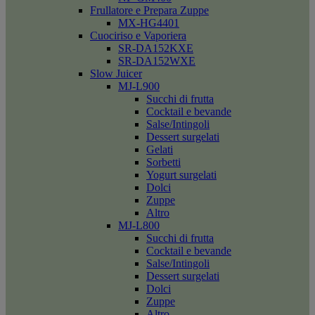
Frullatore e Prepara Zuppe
MX-HG4401
Cuociriso e Vaporiera
SR-DA152KXE
SR-DA152WXE
Slow Juicer
MJ-L900
Succhi di frutta
Cocktail e bevande
Salse/Intingoli
Dessert surgelati
Gelati
Sorbetti
Yogurt surgelati
Dolci
Zuppe
Altro
MJ-L800
Succhi di frutta
Cocktail e bevande
Salse/Intingoli
Dessert surgelati
Dolci
Zuppe
Altro