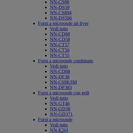
NN-CS88
NN-DS59
NN-CS894
NN-DS596
Forni a microonde air fryer
Vedi tutto
NN-CD88
NN-CD58
NN-CT57
NN-CT56
NN-CT55
Forni a microonde combinato
Vedi tutto
NN-CD88
NN-DF38
NN-C69KSM
NN-DF383
Forni a microonde con grill
Vedi tutto
NN-GT46
NN-GD38
NN-GD371
Forni a microonde
Vedi tutto
NN-E20J