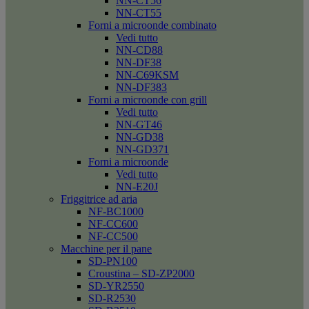
NN-CT56
NN-CT55
Forni a microonde combinato
Vedi tutto
NN-CD88
NN-DF38
NN-C69KSM
NN-DF383
Forni a microonde con grill
Vedi tutto
NN-GT46
NN-GD38
NN-GD371
Forni a microonde
Vedi tutto
NN-E20J
Friggitrice ad aria
NF-BC1000
NF-CC600
NF-CC500
Macchine per il pane
SD-PN100
Croustina – SD-ZP2000
SD-YR2550
SD-R2530