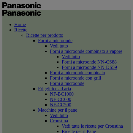
Home
Ricette
Ricette per prodotto
Forni a microonde
Vedi tutto
Forni a microonde combinato a vapore
Vedi tutto
Forni a microonde NN-CS88
Forni a microonde NN-DS59
Forni a microonde combinato
Forni a microonde con grill
Forni a microonde
Friggitrice ad aria
NF-BC1000
NF-CC600
NF-CC500
Macchine per il pane
Vedi tutto
Croustina
Vedi tutte le ricette per Croustina
Ricette per il Pane