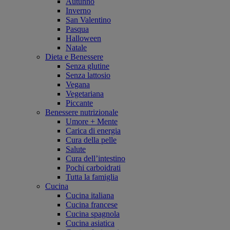
Autunno
Inverno
San Valentino
Pasqua
Halloween
Natale
Dieta e Benessere
Senza glutine
Senza lattosio
Vegana
Vegetariana
Piccante
Benessere nutrizionale
Umore + Mente
Carica di energia
Cura della pelle
Salute
Cura dell’intestino
Pochi carboidrati
Tutta la famiglia
Cucina
Cucina italiana
Cucina francese
Cucina spagnola
Cucina asiatica