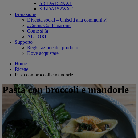
SR-DA152KXE
SR-DA152WXE
Ispirazione
Diventa social – Unisciti alla community!
#CucinaConPanasonic
Come si fa
AUTORI
Supporto
Registrazione del prodotto
Dove acquistare
Home
Ricette
Pasta con broccoli e mandorle
Pasta con broccoli e mandorle