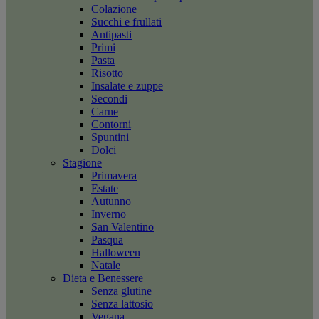
Colazione
Succhi e frullati
Antipasti
Primi
Pasta
Risotto
Insalate e zuppe
Secondi
Carne
Contorni
Spuntini
Dolci
Stagione
Primavera
Estate
Autunno
Inverno
San Valentino
Pasqua
Halloween
Natale
Dieta e Benessere
Senza glutine
Senza lattosio
Vegana