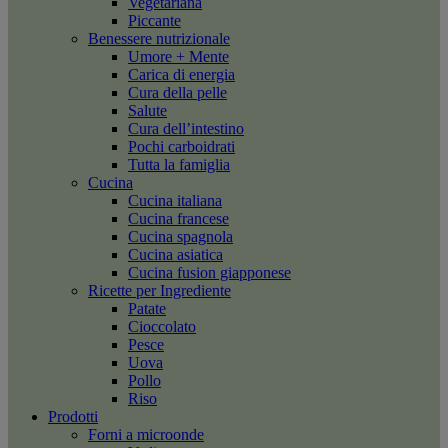
Vegetariana
Piccante
Benessere nutrizionale
Umore + Mente
Carica di energia
Cura della pelle
Salute
Cura dell’intestino
Pochi carboidrati
Tutta la famiglia
Cucina
Cucina italiana
Cucina francese
Cucina spagnola
Cucina asiatica
Cucina fusion giapponese
Ricette per Ingrediente
Patate
Cioccolato
Pesce
Uova
Pollo
Riso
Prodotti
Forni a microonde