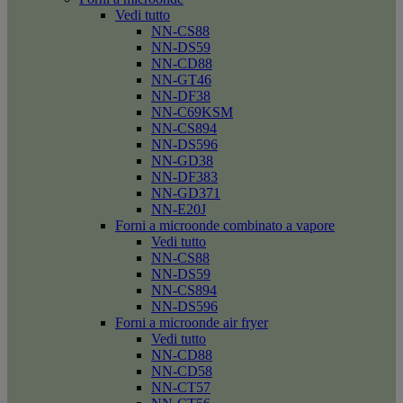
Vedi tutto
NN-CS88
NN-DS59
NN-CD88
NN-GT46
NN-DF38
NN-C69KSM
NN-CS894
NN-DS596
NN-GD38
NN-DF383
NN-GD371
NN-E20J
Forni a microonde combinato a vapore
Vedi tutto
NN-CS88
NN-DS59
NN-CS894
NN-DS596
Forni a microonde air fryer
Vedi tutto
NN-CD88
NN-CD58
NN-CT57