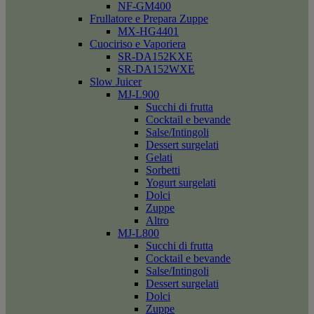
NF-GM400
Frullatore e Prepara Zuppe
MX-HG4401
Cuociriso e Vaporiera
SR-DA152KXE
SR-DA152WXE
Slow Juicer
MJ-L900
Succhi di frutta
Cocktail e bevande
Salse/Intingoli
Dessert surgelati
Gelati
Sorbetti
Yogurt surgelati
Dolci
Zuppe
Altro
MJ-L800
Succhi di frutta
Cocktail e bevande
Salse/Intingoli
Dessert surgelati
Dolci
Zuppe