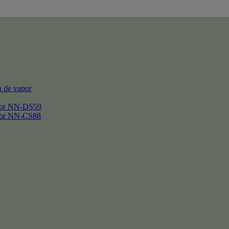
 de vapor
por NN-DS59
por NN-CS88