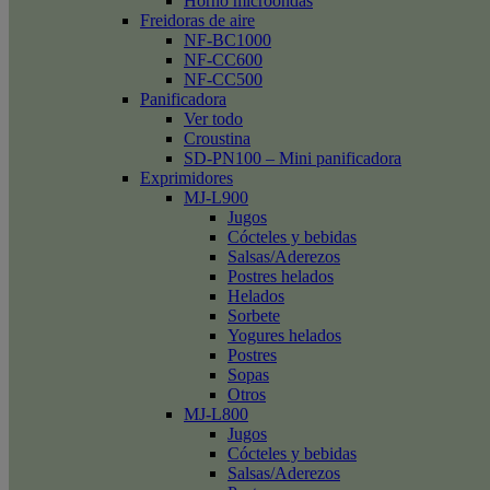
Horno microondas
Freidoras de aire
NF-BC1000
NF-CC600
NF-CC500
Panificadora
Ver todo
Croustina
SD-PN100 – Mini panificadora
Exprimidores
MJ-L900
Jugos
Cócteles y bebidas
Salsas/Aderezos
Postres helados
Helados
Sorbete
Yogures helados
Postres
Sopas
Otros
MJ-L800
Jugos
Cócteles y bebidas
Salsas/Aderezos