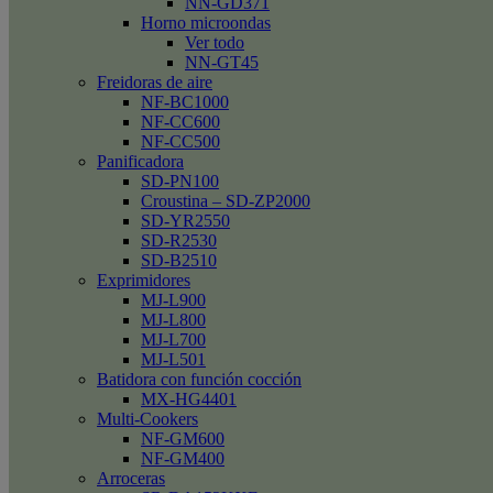
NN-GD371
Horno microondas
Ver todo
NN-GT45
Freidoras de aire
NF-BC1000
NF-CC600
NF-CC500
Panificadora
SD-PN100
Croustina – SD-ZP2000
SD-YR2550
SD-R2530
SD-B2510
Exprimidores
MJ-L900
MJ-L800
MJ-L700
MJ-L501
Batidora con función cocción
MX-HG4401
Multi-Cookers
NF-GM600
NF-GM400
Arroceras