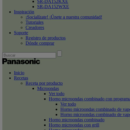
SR-DA152KXE
SR-DA152WXE
Inspiración
¡Socialízate! ¡Únete a nuestra comunidad!
Tutoriales
Creadores
Soporte
Registro de productos
Dónde comprar
Inicio
Recetas
Receta por producto
Microondas
Ver todo
Horno microondas combinado con programa
Ver todo
Horno microondas combinado de va
Horno microondas combinado de va
Horno microondas combinado
Horno microondas con grill