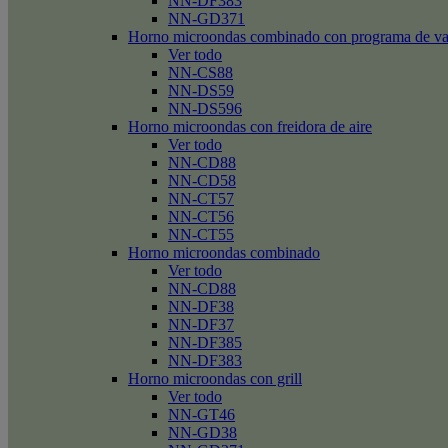
NN-DF383
NN-GD371
Horno microondas combinado con programa de v
Ver todo
NN-CS88
NN-DS59
NN-DS596
Horno microondas con freidora de aire
Ver todo
NN-CD88
NN-CD58
NN-CT57
NN-CT56
NN-CT55
Horno microondas combinado
Ver todo
NN-CD88
NN-DF38
NN-DF37
NN-DF385
NN-DF383
Horno microondas con grill
Ver todo
NN-GT46
NN-GD38