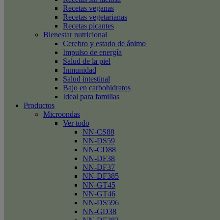
Recetas veganas
Recetas vegetarianas
Recetas picantes
Bienestar nutricional
Cerebro y estado de ánimo
Impulso de energía
Salud de la piel
Inmunidad
Salud intestinal
Bajo en carbohidratos
Ideal para familias
Productos
Microondas
Ver todo
NN-CS88
NN-DS59
NN-CD88
NN-DF38
NN-DF37
NN-DF385
NN-GT45
NN-GT46
NN-DS596
NN-GD38