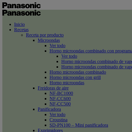
Inicio
Recetas
Receta por producto
Microondas
Ver todo
Horno microondas combinado con programa
Ver todo
Horno microondas combinado de va
Horno microondas combinado de va
Horno microondas combinado
Horno microondas con grill
Horno microondas
Freidoras de aire
NF-BC1000
NF-CC600
NF-CC500
Panificadora
Ver todo
Croustina
SD-PN100 – Mini panificadora
Exprimidores