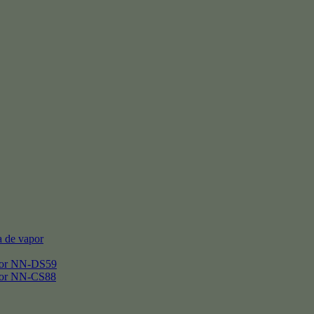
 de vapor
por NN-DS59
por NN-CS88