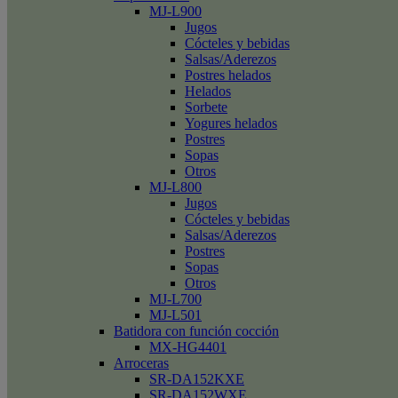
MJ-L900
Jugos
Cócteles y bebidas
Salsas/Aderezos
Postres helados
Helados
Sorbete
Yogures helados
Postres
Sopas
Otros
MJ-L800
Jugos
Cócteles y bebidas
Salsas/Aderezos
Postres
Sopas
Otros
MJ-L700
MJ-L501
Batidora con función cocción
MX-HG4401
Arroceras
SR-DA152KXE
SR-DA152WXE