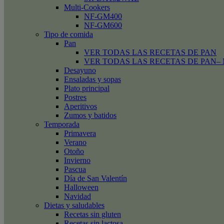
Multi-Cookers
NF-GM400
NF-GM600
Tipo de comida
Pan
VER TODAS LAS RECETAS DE PAN
VER TODAS LAS RECETAS DE PAN– Mini
Desayuno
Ensaladas y sopas
Plato principal
Postres
Aperitivos
Zumos y batidos
Temporada
Primavera
Verano
Otoño
Invierno
Pascua
Día de San Valentín
Halloween
Navidad
Dietas y saludables
Recetas sin gluten
Recetas sin lactosa