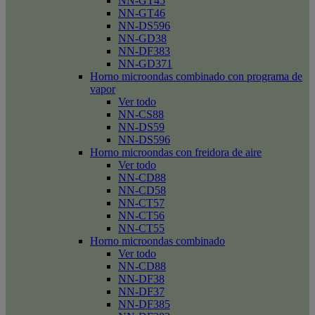
NN-GT45
NN-GT46
NN-DS596
NN-GD38
NN-DF383
NN-GD371
Horno microondas combinado con programa de
vapor
Ver todo
NN-CS88
NN-DS59
NN-DS596
Horno microondas con freidora de aire
Ver todo
NN-CD88
NN-CD58
NN-CT57
NN-CT56
NN-CT55
Horno microondas combinado
Ver todo
NN-CD88
NN-DF38
NN-DF37
NN-DF385