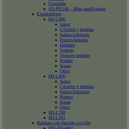
Croustina
SD-PN100 – Mini panificadora
Exprimidores
MJ-L900
Jugos
Cócteles y bebidas
Salsas/Aderezos
Postres helados
Helados
Sorbete
Yogures helados
Postres
Sopas
Otros
MJ-L800
Jugos
Cócteles y bebidas
Salsas/Aderezos
Postres
Sopas
Otros
MJ-L700
MJ-L501
Batidora con función cocción
MX-HG4401