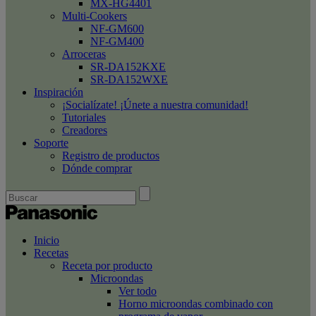
MX-HG4401
Multi-Cookers
NF-GM600
NF-GM400
Arroceras
SR-DA152KXE
SR-DA152WXE
Inspiración
¡Socialízate! ¡Únete a nuestra comunidad!
Tutoriales
Creadores
Soporte
Registro de productos
Dónde comprar
Inicio
Recetas
Receta por producto
Microondas
Ver todo
Horno microondas combinado con