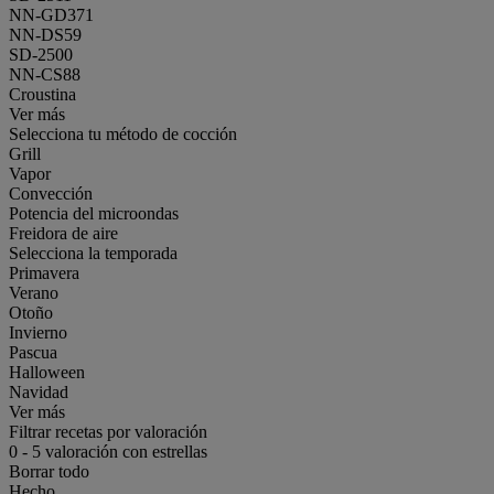
NN-GD371
NN-DS59
SD-2500
NN-CS88
Croustina
Ver más
Selecciona tu método de cocción
Grill
Vapor
Convección
Potencia del microondas
Freidora de aire
Selecciona la temporada
Primavera
Verano
Otoño
Invierno
Pascua
Halloween
Navidad
Ver más
Filtrar recetas por valoración
0
-
5
valoración con estrellas
Borrar todo
Hecho