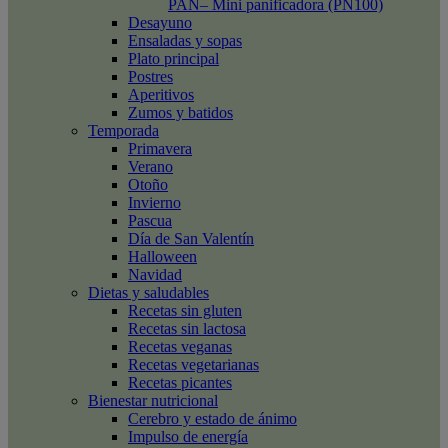
PAN– Mini panificadora (PN100)
Desayuno
Ensaladas y sopas
Plato principal
Postres
Aperitivos
Zumos y batidos
Temporada
Primavera
Verano
Otoño
Invierno
Pascua
Día de San Valentín
Halloween
Navidad
Dietas y saludables
Recetas sin gluten
Recetas sin lactosa
Recetas veganas
Recetas vegetarianas
Recetas picantes
Bienestar nutricional
Cerebro y estado de ánimo
Impulso de energía