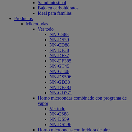
Salud intestinal
Bajo en carbohidratos
Ideal para familias
Productos
Microondas
Ver todo
NN-CS88
NN-DS59
NN-CD88
NN-DF38
NN-DF37
NN-DF385
NN-GT45
NN-GT46
NN-DS596
NN-GD38
NN-DF383
NN-GD371
Horno microondas combinado con programa de
vapor
Ver todo
NN-CS88
NN-DS59
NN-DS596
Horno microondas con freidora de aire