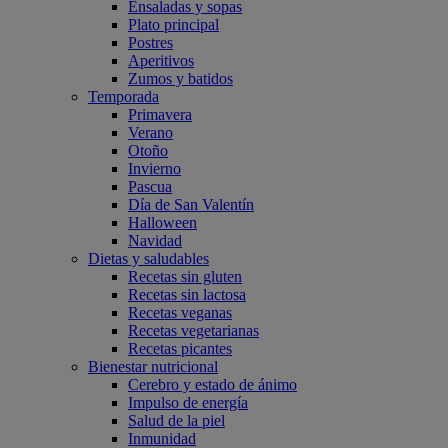
Ensaladas y sopas
Plato principal
Postres
Aperitivos
Zumos y batidos
Temporada
Primavera
Verano
Otoño
Invierno
Pascua
Día de San Valentín
Halloween
Navidad
Dietas y saludables
Recetas sin gluten
Recetas sin lactosa
Recetas veganas
Recetas vegetarianas
Recetas picantes
Bienestar nutricional
Cerebro y estado de ánimo
Impulso de energía
Salud de la piel
Inmunidad