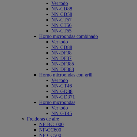
Ver todo
NN-CD88
NN-CD58
NN-CT57
NN-CT56
NN-CT55
Horno microondas combinado
Ver todo
NN-CD88
NN-DF38
NN-DF37
NN-DF385
NN-DF383
Horno microondas con grill
Ver todo
NN-GT46
NN-GD38
NN-GD371
Horno microondas
Ver todo
NN-GT45
Freidoras de aire
NF-BC1000
NF-CC600
NF-CC500