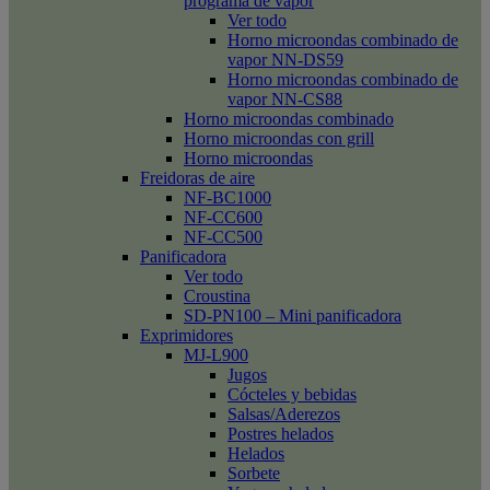
programa de vapor
Ver todo
Horno microondas combinado de
vapor NN-DS59
Horno microondas combinado de
vapor NN-CS88
Horno microondas combinado
Horno microondas con grill
Horno microondas
Freidoras de aire
NF-BC1000
NF-CC600
NF-CC500
Panificadora
Ver todo
Croustina
SD-PN100 – Mini panificadora
Exprimidores
MJ-L900
Jugos
Cócteles y bebidas
Salsas/Aderezos
Postres helados
Helados
Sorbete