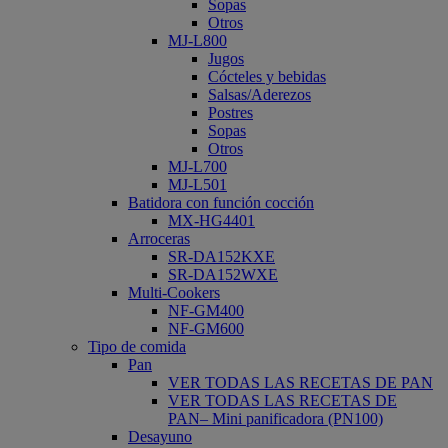
Sopas
Otros
MJ-L800
Jugos
Cócteles y bebidas
Salsas/Aderezos
Postres
Sopas
Otros
MJ-L700
MJ-L501
Batidora con función cocción
MX-HG4401
Arroceras
SR-DA152KXE
SR-DA152WXE
Multi-Cookers
NF-GM400
NF-GM600
Tipo de comida
Pan
VER TODAS LAS RECETAS DE PAN
VER TODAS LAS RECETAS DE
PAN– Mini panificadora (PN100)
Desayuno