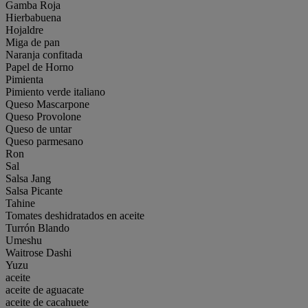
Gamba Roja
Hierbabuena
Hojaldre
Miga de pan
Naranja confitada
Papel de Horno
Pimienta
Pimiento verde italiano
Queso Mascarpone
Queso Provolone
Queso de untar
Queso parmesano
Ron
Sal
Salsa Jang
Salsa Picante
Tahine
Tomates deshidratados en aceite
Turrón Blando
Umeshu
Waitrose Dashi
Yuzu
aceite
aceite de aguacate
aceite de cacahuete