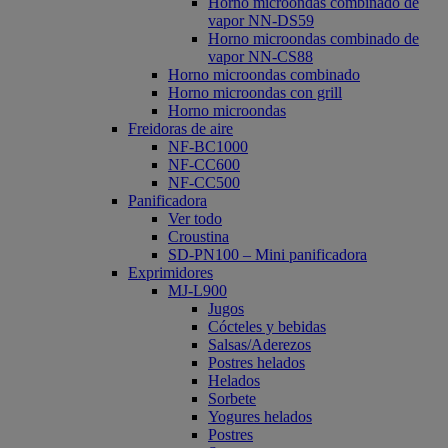
Horno microondas combinado de
vapor NN-DS59
Horno microondas combinado de
vapor NN-CS88
Horno microondas combinado
Horno microondas con grill
Horno microondas
Freidoras de aire
NF-BC1000
NF-CC600
NF-CC500
Panificadora
Ver todo
Croustina
SD-PN100 – Mini panificadora
Exprimidores
MJ-L900
Jugos
Cócteles y bebidas
Salsas/Aderezos
Postres helados
Helados
Sorbete
Yogures helados
Postres