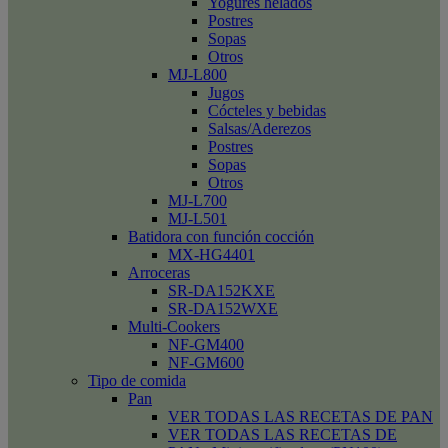
Yogures helados
Postres
Sopas
Otros
MJ-L800
Jugos
Cócteles y bebidas
Salsas/Aderezos
Postres
Sopas
Otros
MJ-L700
MJ-L501
Batidora con función cocción
MX-HG4401
Arroceras
SR-DA152KXE
SR-DA152WXE
Multi-Cookers
NF-GM400
NF-GM600
Tipo de comida
Pan
VER TODAS LAS RECETAS DE PAN
VER TODAS LAS RECETAS DE