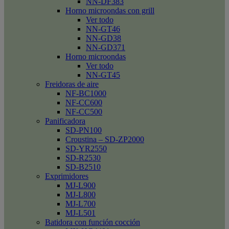
NN-DF383
Horno microondas con grill
Ver todo
NN-GT46
NN-GD38
NN-GD371
Horno microondas
Ver todo
NN-GT45
Freidoras de aire
NF-BC1000
NF-CC600
NF-CC500
Panificadora
SD-PN100
Croustina – SD-ZP2000
SD-YR2550
SD-R2530
SD-B2510
Exprimidores
MJ-L900
MJ-L800
MJ-L700
MJ-L501
Batidora con función cocción