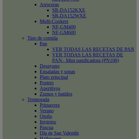
Arroceras
SR-DA152KXE
SR-DA152WXE
Multi-Cookers
NF-GM400
NF-GM600
Tipo de comida
Pan
VER TODAS LAS RECETAS DE PAN
VER TODAS LAS RECETAS DE
PAN– Mini panificadora (PN100)
Desayuno
Ensaladas y sopas
Plato principal
Postres
Aperitivos
Zumos y batidos
Temporada
Primavera
Verano
Otoño
Invierno
Pascua
Día de San Valentín
Halloween