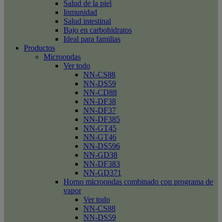
Salud de la piel
Inmunidad
Salud intestinal
Bajo en carbohidratos
Ideal para familias
Productos
Microondas
Ver todo
NN-CS88
NN-DS59
NN-CD88
NN-DF38
NN-DF37
NN-DF385
NN-GT45
NN-GT46
NN-DS596
NN-GD38
NN-DF383
NN-GD371
Horno microondas combinado con programa de
vapor
Ver todo
NN-CS88
NN-DS59