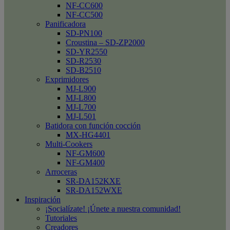
NF-CC600
NF-CC500
Panificadora
SD-PN100
Croustina – SD-ZP2000
SD-YR2550
SD-R2530
SD-B2510
Exprimidores
MJ-L900
MJ-L800
MJ-L700
MJ-L501
Batidora con función cocción
MX-HG4401
Multi-Cookers
NF-GM600
NF-GM400
Arroceras
SR-DA152KXE
SR-DA152WXE
Inspiración
¡Socialízate! ¡Únete a nuestra comunidad!
Tutoriales
Creadores