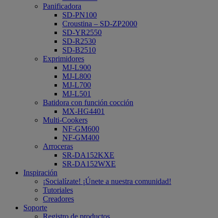
Panificadora
SD-PN100
Croustina – SD-ZP2000
SD-YR2550
SD-R2530
SD-B2510
Exprimidores
MJ-L900
MJ-L800
MJ-L700
MJ-L501
Batidora con función cocción
MX-HG4401
Multi-Cookers
NF-GM600
NF-GM400
Arroceras
SR-DA152KXE
SR-DA152WXE
Inspiración
¡Socialízate! ¡Únete a nuestra comunidad!
Tutoriales
Creadores
Soporte
Registro de productos