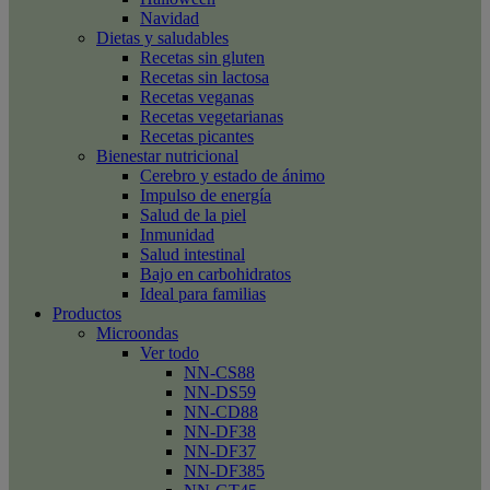
Navidad
Dietas y saludables
Recetas sin gluten
Recetas sin lactosa
Recetas veganas
Recetas vegetarianas
Recetas picantes
Bienestar nutricional
Cerebro y estado de ánimo
Impulso de energía
Salud de la piel
Inmunidad
Salud intestinal
Bajo en carbohidratos
Ideal para familias
Productos
Microondas
Ver todo
NN-CS88
NN-DS59
NN-CD88
NN-DF38
NN-DF37
NN-DF385