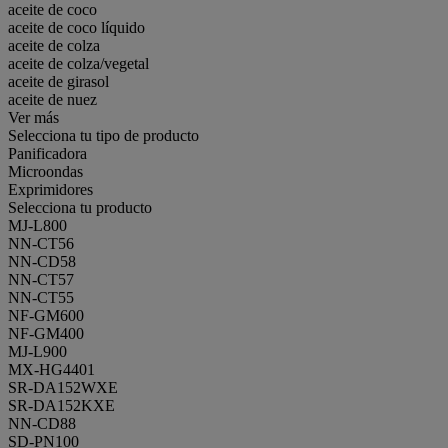
aceite de coco
aceite de coco líquido
aceite de colza
aceite de colza/vegetal
aceite de girasol
aceite de nuez
Ver más
Selecciona tu tipo de producto
Panificadora
Microondas
Exprimidores
Selecciona tu producto
MJ-L800
NN-CT56
NN-CD58
NN-CT57
NN-CT55
NF-GM600
NF-GM400
MJ-L900
MX-HG4401
SR-DA152WXE
SR-DA152KXE
NN-CD88
SD-PN100