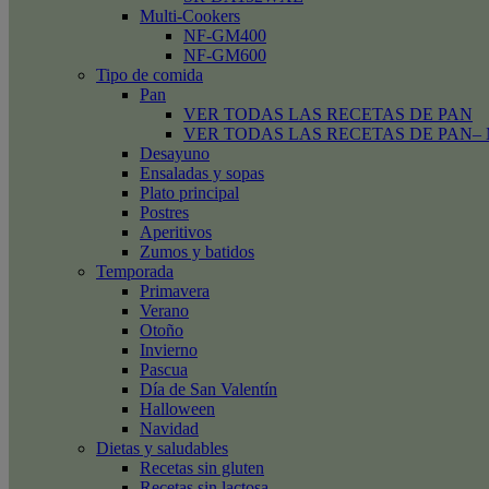
Multi-Cookers
NF-GM400
NF-GM600
Tipo de comida
Pan
VER TODAS LAS RECETAS DE PAN
VER TODAS LAS RECETAS DE PAN– Mini
Desayuno
Ensaladas y sopas
Plato principal
Postres
Aperitivos
Zumos y batidos
Temporada
Primavera
Verano
Otoño
Invierno
Pascua
Día de San Valentín
Halloween
Navidad
Dietas y saludables
Recetas sin gluten
Recetas sin lactosa