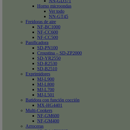
NN-GD371
Horno microondas
Ver todo
NN-GT45
Freidoras de aire
NF-BC1000
NF-CC600
NF-CC500
Panificadora
SD-PN100
Croustina – SD-ZP2000
SD-YR2550
SD-R2530
SD-B2510
Exprimidores
MJ-L900
MJ-L800
MJ-L700
MJ-L501
Batidora con función cocción
MX-HG4401
Multi-Cookers
NF-GM600
NF-GM400
Arroceras