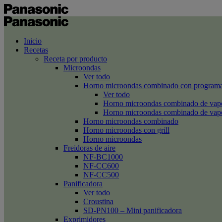
Inicio
Recetas
Receta por producto
Microondas
Ver todo
Horno microondas combinado con programa
Ver todo
Horno microondas combinado de va
Horno microondas combinado de va
Horno microondas combinado
Horno microondas con grill
Horno microondas
Freidoras de aire
NF-BC1000
NF-CC600
NF-CC500
Panificadora
Ver todo
Croustina
SD-PN100 – Mini panificadora
Exprimidores