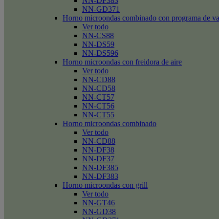
NN-DF383
NN-GD371
Horno microondas combinado con programa de v
Ver todo
NN-CS88
NN-DS59
NN-DS596
Horno microondas con freidora de aire
Ver todo
NN-CD88
NN-CD58
NN-CT57
NN-CT56
NN-CT55
Horno microondas combinado
Ver todo
NN-CD88
NN-DF38
NN-DF37
NN-DF385
NN-DF383
Horno microondas con grill
Ver todo
NN-GT46
NN-GD38