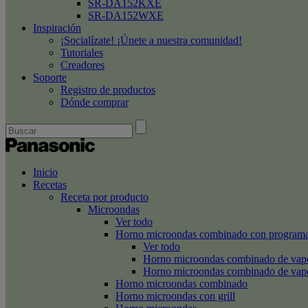
SR-DA152KXE
SR-DA152WXE
Inspiración
¡Socialízate! ¡Únete a nuestra comunidad!
Tutoriales
Creadores
Soporte
Registro de productos
Dónde comprar
Inicio
Recetas
Receta por producto
Microondas
Ver todo
Horno microondas combinado con programa
Ver todo
Horno microondas combinado de va
Horno microondas combinado de va
Horno microondas combinado
Horno microondas con grill