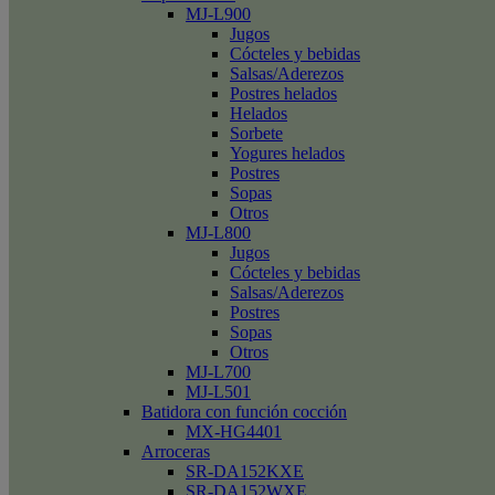
MJ-L900
Jugos
Cócteles y bebidas
Salsas/Aderezos
Postres helados
Helados
Sorbete
Yogures helados
Postres
Sopas
Otros
MJ-L800
Jugos
Cócteles y bebidas
Salsas/Aderezos
Postres
Sopas
Otros
MJ-L700
MJ-L501
Batidora con función cocción
MX-HG4401
Arroceras
SR-DA152KXE
SR-DA152WXE