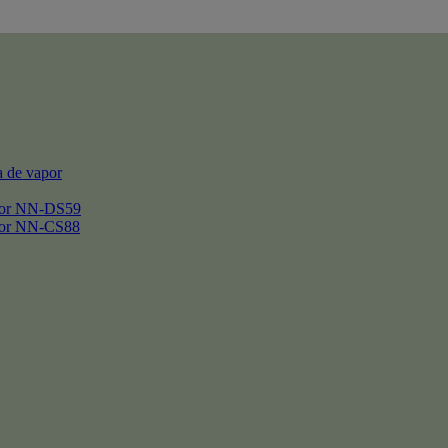
 de vapor
por NN-DS59
por NN-CS88