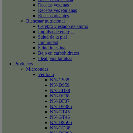
Recetas veganas
Recetas vegetarianas
Recetas picantes
Bienestar nutricional
Cerebro y estado de ánimo
Impulso de energía
Salud de la piel
Inmunidad
Salud intestinal
Bajo en carbohidratos
Ideal para familias
Productos
Microondas
Ver todo
NN-CS88
NN-DS59
NN-CD88
NN-DF38
NN-DF37
NN-DF385
NN-GT45
NN-GT46
NN-DS596
NN-GD38