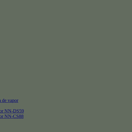
 de vapor
por NN-DS59
por NN-CS88