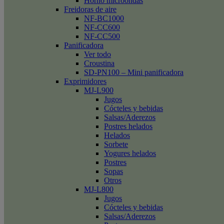
Horno microondas
Freidoras de aire
NF-BC1000
NF-CC600
NF-CC500
Panificadora
Ver todo
Croustina
SD-PN100 – Mini panificadora
Exprimidores
MJ-L900
Jugos
Cócteles y bebidas
Salsas/Aderezos
Postres helados
Helados
Sorbete
Yogures helados
Postres
Sopas
Otros
MJ-L800
Jugos
Cócteles y bebidas
Salsas/Aderezos