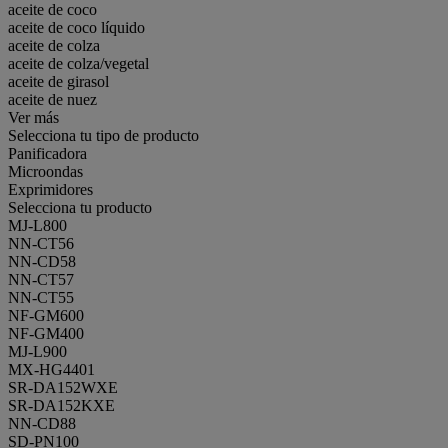
aceite de coco
aceite de coco líquido
aceite de colza
aceite de colza/vegetal
aceite de girasol
aceite de nuez
Ver más
Selecciona tu tipo de producto
Panificadora
Microondas
Exprimidores
Selecciona tu producto
MJ-L800
NN-CT56
NN-CD58
NN-CT57
NN-CT55
NF-GM600
NF-GM400
MJ-L900
MX-HG4401
SR-DA152WXE
SR-DA152KXE
NN-CD88
SD-PN100