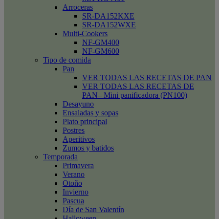
Arroceras
SR-DA152KXE
SR-DA152WXE
Multi-Cookers
NF-GM400
NF-GM600
Tipo de comida
Pan
VER TODAS LAS RECETAS DE PAN
VER TODAS LAS RECETAS DE
PAN– Mini panificadora (PN100)
Desayuno
Ensaladas y sopas
Plato principal
Postres
Aperitivos
Zumos y batidos
Temporada
Primavera
Verano
Otoño
Invierno
Pascua
Día de San Valentín
Halloween