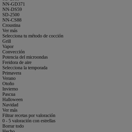
NN-GD371
NN-DS59
SD-2500
NN-CS88
Croustina
Ver más
Selecciona tu método de cocción
Grill
Vapor
Convección
Potencia del microondas
Freidora de aire
Selecciona la temporada
Primavera
Verano
Otoño
Invierno
Pascua
Halloween
Navidad
Ver más
Filtrar recetas por valoración
0
-
5
valoración con estrellas
Borrar todo
Hecho