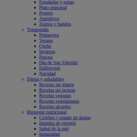
Ensaladas y sopas
Plato principal
Postres
Aperitivos
Zumos y batidos
Temporada
Primavera
Verano
Otoño
Invierno
Pascua
Día de San Valentín
Halloween
Navidad
Dietas y saludables
Recetas sin gluten
Recetas sin lactosa
Recetas veganas
Recetas vegetarianas
Recetas picantes
Bienestar nutricional
Cerebro y estado de ánimo
Impulso de energía
Salud de la piel
Inmunidad