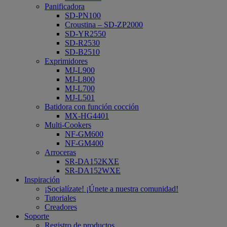
Panificadora
SD-PN100
Croustina – SD-ZP2000
SD-YR2550
SD-R2530
SD-B2510
Exprimidores
MJ-L900
MJ-L800
MJ-L700
MJ-L501
Batidora con función cocción
MX-HG4401
Multi-Cookers
NF-GM600
NF-GM400
Arroceras
SR-DA152KXE
SR-DA152WXE
Inspiración
¡Socialízate! ¡Únete a nuestra comunidad!
Tutoriales
Creadores
Soporte
Registro de productos