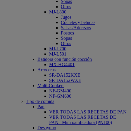
Sopas
Otros
MJ-L800
Jugos
Cócteles y bebidas
Salsas/Aderezos
Postres
Sopas
Otros
MJ-L700
MJ-L501
Batidora con función cocción
MX-HG4401
Arroceras
SR-DA152KXE
SR-DA152WXE
Multi-Cookers
NF-GM400
NF-GM600
Tipo de comida
Pan
VER TODAS LAS RECETAS DE PAN
VER TODAS LAS RECETAS DE
PAN– Mini panificadora (PN100)
Desayuno