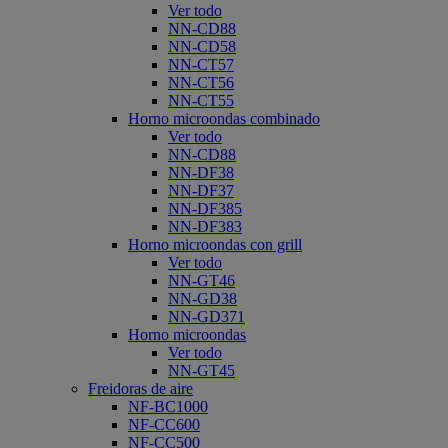
Ver todo
NN-CD88
NN-CD58
NN-CT57
NN-CT56
NN-CT55
Horno microondas combinado
Ver todo
NN-CD88
NN-DF38
NN-DF37
NN-DF385
NN-DF383
Horno microondas con grill
Ver todo
NN-GT46
NN-GD38
NN-GD371
Horno microondas
Ver todo
NN-GT45
Freidoras de aire
NF-BC1000
NF-CC600
NF-CC500