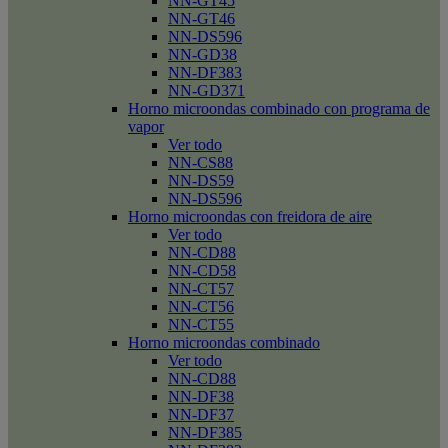
NN-GT45
NN-GT46
NN-DS596
NN-GD38
NN-DF383
NN-GD371
Horno microondas combinado con programa de
vapor
Ver todo
NN-CS88
NN-DS59
NN-DS596
Horno microondas con freidora de aire
Ver todo
NN-CD88
NN-CD58
NN-CT57
NN-CT56
NN-CT55
Horno microondas combinado
Ver todo
NN-CD88
NN-DF38
NN-DF37
NN-DF385