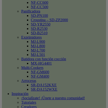
NF-CC600
NF-CC500
Panificadora
SD-PN100
Croustina – SD-ZP2000
SD-YR2550
SD-R2530
SD-B2510
Exprimidores
MJ-L900
MJ-L800
MJ-L700
MJ-L501
Batidora con función cocción
MX-HG4401
Multi-Cookers
NF-GM600
NF-GM400
Arroceras
SR-DA152KXE
SR-DA152WXE
Inspiración
¡Socialízate! ¡Únete a nuestra comunidad!
Tutoriales
Creadores