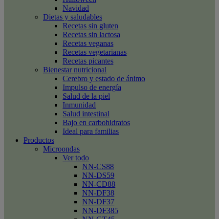
Navidad
Dietas y saludables
Recetas sin gluten
Recetas sin lactosa
Recetas veganas
Recetas vegetarianas
Recetas picantes
Bienestar nutricional
Cerebro y estado de ánimo
Impulso de energía
Salud de la piel
Inmunidad
Salud intestinal
Bajo en carbohidratos
Ideal para familias
Productos
Microondas
Ver todo
NN-CS88
NN-DS59
NN-CD88
NN-DF38
NN-DF37
NN-DF385