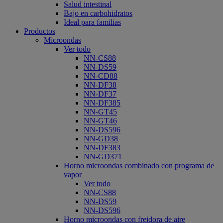
Salud intestinal
Bajo en carbohidratos
Ideal para familias
Productos
Microondas
Ver todo
NN-CS88
NN-DS59
NN-CD88
NN-DF38
NN-DF37
NN-DF385
NN-GT45
NN-GT46
NN-DS596
NN-GD38
NN-DF383
NN-GD371
Horno microondas combinado con programa de
vapor
Ver todo
NN-CS88
NN-DS59
NN-DS596
Horno microondas con freidora de aire