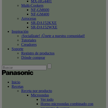
MX-HG4401
Multi-Cookers
NF-GM600
NF-GM400
Arroceras
SR-DA152KXE
SR-DA152WXE
Inspiración
¡Socialízate! ¡Únete a nuestra comunidad!
Tutoriales
Creadores
Soporte
Registro de productos
Dónde comprar
Inicio
Recetas
Receta por producto
Microondas
Ver todo
Horno microondas combinado con