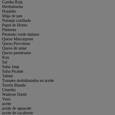
Gamba Roja
Hierbabuena
Hojaldre
Miga de pan
Naranja confitada
Papel de Horno
Pimienta
Pimiento verde italiano
Queso Mascarpone
Queso Provolone
Queso de untar
Queso parmesano
Ron
Sal
Salsa Jang
Salsa Picante
Tahine
Tomates deshidratados en aceite
Turrón Blando
Umeshu
Waitrose Dashi
Yuzu
aceite
aceite de aguacate
aceite de cacahuete