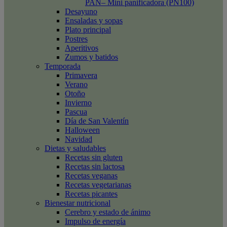
PAN– Mini panificadora (PN100)
Desayuno
Ensaladas y sopas
Plato principal
Postres
Aperitivos
Zumos y batidos
Temporada
Primavera
Verano
Otoño
Invierno
Pascua
Día de San Valentín
Halloween
Navidad
Dietas y saludables
Recetas sin gluten
Recetas sin lactosa
Recetas veganas
Recetas vegetarianas
Recetas picantes
Bienestar nutricional
Cerebro y estado de ánimo
Impulso de energía