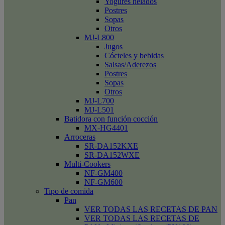
Yogures helados
Postres
Sopas
Otros
MJ-L800
Jugos
Cócteles y bebidas
Salsas/Aderezos
Postres
Sopas
Otros
MJ-L700
MJ-L501
Batidora con función cocción
MX-HG4401
Arroceras
SR-DA152KXE
SR-DA152WXE
Multi-Cookers
NF-GM400
NF-GM600
Tipo de comida
Pan
VER TODAS LAS RECETAS DE PAN
VER TODAS LAS RECETAS DE