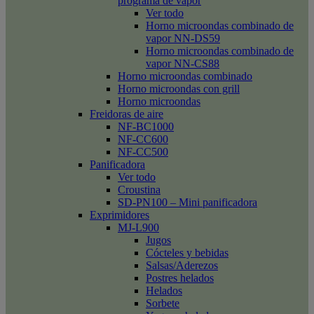
programa de vapor
Ver todo
Horno microondas combinado de
vapor NN-DS59
Horno microondas combinado de
vapor NN-CS88
Horno microondas combinado
Horno microondas con grill
Horno microondas
Freidoras de aire
NF-BC1000
NF-CC600
NF-CC500
Panificadora
Ver todo
Croustina
SD-PN100 – Mini panificadora
Exprimidores
MJ-L900
Jugos
Cócteles y bebidas
Salsas/Aderezos
Postres helados
Helados
Sorbete