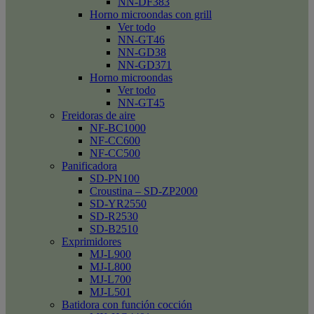
NN-DF383
Horno microondas con grill
Ver todo
NN-GT46
NN-GD38
NN-GD371
Horno microondas
Ver todo
NN-GT45
Freidoras de aire
NF-BC1000
NF-CC600
NF-CC500
Panificadora
SD-PN100
Croustina – SD-ZP2000
SD-YR2550
SD-R2530
SD-B2510
Exprimidores
MJ-L900
MJ-L800
MJ-L700
MJ-L501
Batidora con función cocción