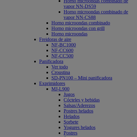
Horno microondas combinado de
vapor NN-DS59
Horno microondas combinado de
vapor NN-CS88
Horno microondas combinado
Horno microondas con grill
Horno microondas
Freidoras de aire
NF-BC1000
NF-CC600
NF-CC500
Panificadora
Ver todo
Croustina
SD-PN100 – Mini panificadora
Exprimidores
MJ-L900
Jugos
Cócteles y bebidas
Salsas/Aderezos
Postres helados
Helados
Sorbete
Yogures helados
Postres