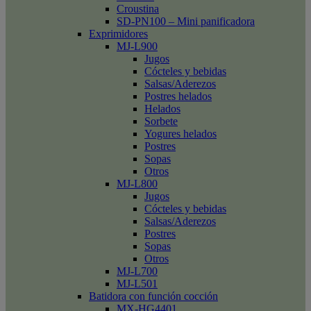
Croustina
SD-PN100 – Mini panificadora
Exprimidores
MJ-L900
Jugos
Cócteles y bebidas
Salsas/Aderezos
Postres helados
Helados
Sorbete
Yogures helados
Postres
Sopas
Otros
MJ-L800
Jugos
Cócteles y bebidas
Salsas/Aderezos
Postres
Sopas
Otros
MJ-L700
MJ-L501
Batidora con función cocción
MX-HG4401