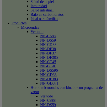
Salud de la piel
Inmunidad
Salud intestinal
Bajo en carbohidratos
Ideal para familias
Productos
Microondas
Ver todo
NN-CS88
NN-DS59
NN-CD88
NN-DF38
NN-DF37
NN-DF385
NN-GT45
NN-GT46
NN-DS596
NN-GD38
NN-DF383
NN-GD371
Horno microondas combinado con programa de
vapor
Ver todo
NN-CS88
NN-DS59