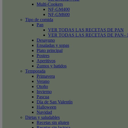
Multi-Cookers
NF-GM400
NF-GM600
Tipo de comida
Pan
VER TODAS LAS RECETAS DE PAN
VER TODAS LAS RECETAS DE PAN– Mini
Desayuno
Ensaladas y sopas
Plato principal
Postres
Aperitivos
Zumos y batidos
Temporada
Primavera
Verano
Otoño
Invierno
Pascua
Día de San Valentín
Halloween
Navidad
Dietas y saludables
Recetas sin gluten
Recetas sin lactosa