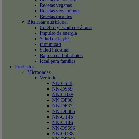
Recetas veganas
Recetas vegetarianas
Recetas picantes
Bienestar nutricional
Cerebro y estado de ánimo
Impulso de energía
Salud de la piel
Inmunidad
Salud intestinal
Bajo en carbohidratos
Ideal para familias
Productos
Microondas
Ver todo
NN-CS88
NN-DS59
NN-CD88
NN-DF38
NN-DF37
NN-DF385
NN-GT45
NN-GT46
NN-DS596
NN-GD38