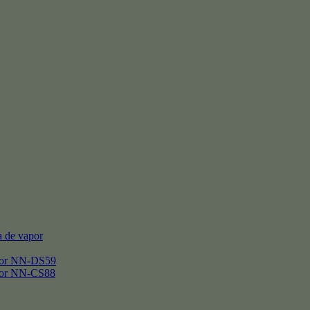
 de vapor
por NN-DS59
por NN-CS88