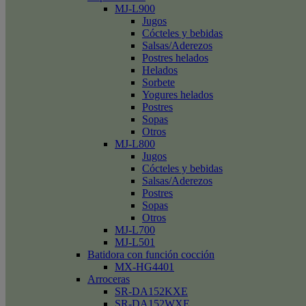
MJ-L900
Jugos
Cócteles y bebidas
Salsas/Aderezos
Postres helados
Helados
Sorbete
Yogures helados
Postres
Sopas
Otros
MJ-L800
Jugos
Cócteles y bebidas
Salsas/Aderezos
Postres
Sopas
Otros
MJ-L700
MJ-L501
Batidora con función cocción
MX-HG4401
Arroceras
SR-DA152KXE
SR-DA152WXE