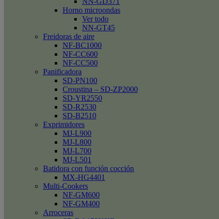
NN-GD371
Horno microondas
Ver todo
NN-GT45
Freidoras de aire
NF-BC1000
NF-CC600
NF-CC500
Panificadora
SD-PN100
Croustina – SD-ZP2000
SD-YR2550
SD-R2530
SD-B2510
Exprimidores
MJ-L900
MJ-L800
MJ-L700
MJ-L501
Batidora con función cocción
MX-HG4401
Multi-Cookers
NF-GM600
NF-GM400
Arroceras