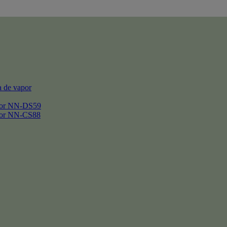
 de vapor
por NN-DS59
por NN-CS88