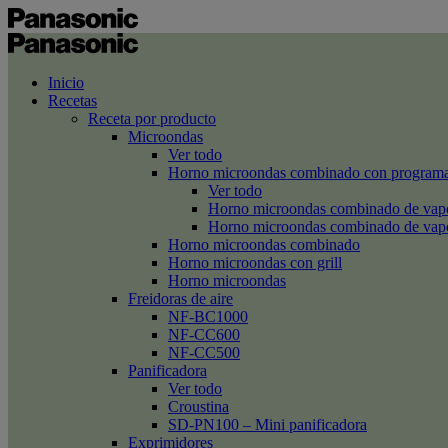
Inicio
Recetas
Receta por producto
Microondas
Ver todo
Horno microondas combinado con programa
Ver todo
Horno microondas combinado de va
Horno microondas combinado de va
Horno microondas combinado
Horno microondas con grill
Horno microondas
Freidoras de aire
NF-BC1000
NF-CC600
NF-CC500
Panificadora
Ver todo
Croustina
SD-PN100 – Mini panificadora
Exprimidores