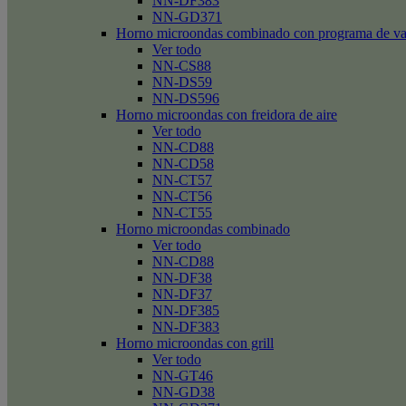
NN-DF383
NN-GD371
Horno microondas combinado con programa de v
Ver todo
NN-CS88
NN-DS59
NN-DS596
Horno microondas con freidora de aire
Ver todo
NN-CD88
NN-CD58
NN-CT57
NN-CT56
NN-CT55
Horno microondas combinado
Ver todo
NN-CD88
NN-DF38
NN-DF37
NN-DF385
NN-DF383
Horno microondas con grill
Ver todo
NN-GT46
NN-GD38