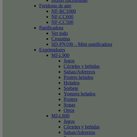
Horno microondas
Freidoras de aire
NF-BC1000
NF-CC600
NF-CC500
Panificadora
Ver todo
Croustina
SD-PN100 – Mini panificadora
Exprimidores
MJ-L900
Jugos
Cócteles y bebidas
Salsas/Aderezos
Postres helados
Helados
Sorbete
Yogures helados
Postres
Sopas
Otros
MJ-L800
Jugos
Cócteles y bebidas
Salsas/Aderezos