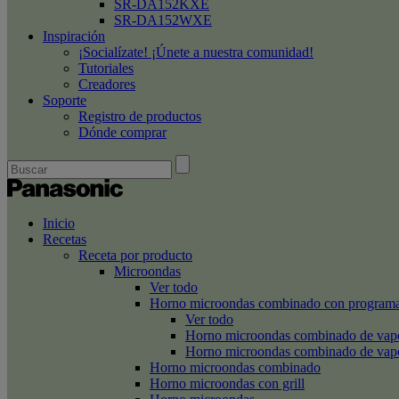
SR-DA152KXE
SR-DA152WXE
Inspiración
¡Socialízate! ¡Únete a nuestra comunidad!
Tutoriales
Creadores
Soporte
Registro de productos
Dónde comprar
Inicio
Recetas
Receta por producto
Microondas
Ver todo
Horno microondas combinado con programa
Ver todo
Horno microondas combinado de va
Horno microondas combinado de va
Horno microondas combinado
Horno microondas con grill