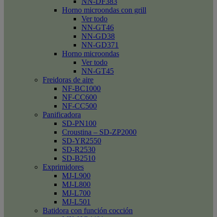
NN-DF383
Horno microondas con grill
Ver todo
NN-GT46
NN-GD38
NN-GD371
Horno microondas
Ver todo
NN-GT45
Freidoras de aire
NF-BC1000
NF-CC600
NF-CC500
Panificadora
SD-PN100
Croustina – SD-ZP2000
SD-YR2550
SD-R2530
SD-B2510
Exprimidores
MJ-L900
MJ-L800
MJ-L700
MJ-L501
Batidora con función cocción