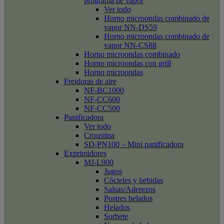
programa de vapor
Ver todo
Horno microondas combinado de
vapor NN-DS59
Horno microondas combinado de
vapor NN-CS88
Horno microondas combinado
Horno microondas con grill
Horno microondas
Freidoras de aire
NF-BC1000
NF-CC600
NF-CC500
Panificadora
Ver todo
Croustina
SD-PN100 – Mini panificadora
Exprimidores
MJ-L900
Jugos
Cócteles y bebidas
Salsas/Aderezos
Postres helados
Helados
Sorbete