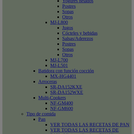
Yogures helados
Postres
Sopas
Otros
MJ-L800
Jugos
Cócteles y bebidas
Salsas/Aderezos
Postres
Sopas
Otros
MJ-L700
MJ-L501
Batidora con función cocción
MX-HG4401
Arroceras
SR-DA152KXE
SR-DA152WXE
Multi-Cookers
NF-GM400
NF-GM600
Tipo de comida
Pan
VER TODAS LAS RECETAS DE PAN
VER TODAS LAS RECETAS DE