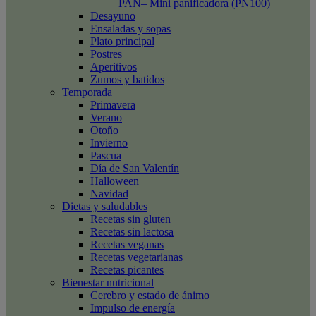
PAN– Mini panificadora (PN100)
Desayuno
Ensaladas y sopas
Plato principal
Postres
Aperitivos
Zumos y batidos
Temporada
Primavera
Verano
Otoño
Invierno
Pascua
Día de San Valentín
Halloween
Navidad
Dietas y saludables
Recetas sin gluten
Recetas sin lactosa
Recetas veganas
Recetas vegetarianas
Recetas picantes
Bienestar nutricional
Cerebro y estado de ánimo
Impulso de energía