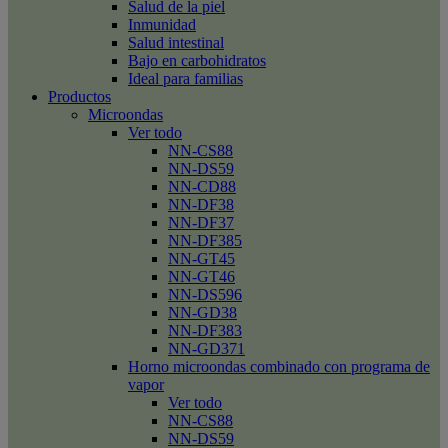
Salud de la piel
Inmunidad
Salud intestinal
Bajo en carbohidratos
Ideal para familias
Productos
Microondas
Ver todo
NN-CS88
NN-DS59
NN-CD88
NN-DF38
NN-DF37
NN-DF385
NN-GT45
NN-GT46
NN-DS596
NN-GD38
NN-DF383
NN-GD371
Horno microondas combinado con programa de
vapor
Ver todo
NN-CS88
NN-DS59