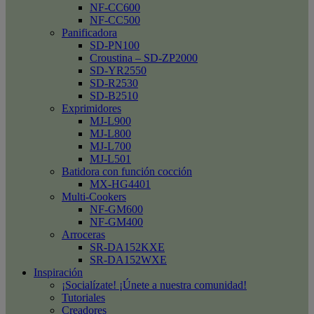
NF-CC600
NF-CC500
Panificadora
SD-PN100
Croustina – SD-ZP2000
SD-YR2550
SD-R2530
SD-B2510
Exprimidores
MJ-L900
MJ-L800
MJ-L700
MJ-L501
Batidora con función cocción
MX-HG4401
Multi-Cookers
NF-GM600
NF-GM400
Arroceras
SR-DA152KXE
SR-DA152WXE
Inspiración
¡Socialízate! ¡Únete a nuestra comunidad!
Tutoriales
Creadores