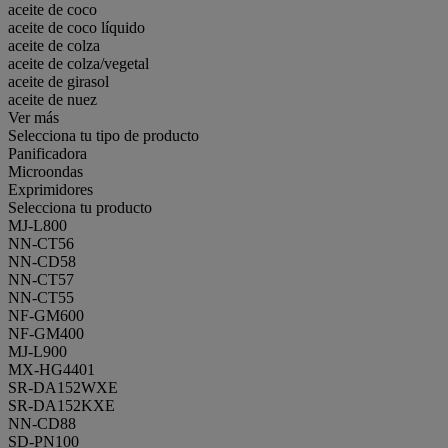
aceite de coco
aceite de coco líquido
aceite de colza
aceite de colza/vegetal
aceite de girasol
aceite de nuez
Ver más
Selecciona tu tipo de producto
Panificadora
Microondas
Exprimidores
Selecciona tu producto
MJ-L800
NN-CT56
NN-CD58
NN-CT57
NN-CT55
NF-GM600
NF-GM400
MJ-L900
MX-HG4401
SR-DA152WXE
SR-DA152KXE
NN-CD88
SD-PN100