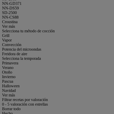
NN-GD371
NN-DS59
SD-2500
NN-CS88
Croustina
Ver más
Selecciona tu método de cocción
Grill
Vapor
Convección
Potencia del microondas
Freidora de aire
Selecciona la temporada
Primavera
Verano
Otoño
Invierno
Pascua
Halloween
Navidad
Ver más
Filtrar recetas por valoración
0
-
5
valoración con estrellas
Borrar todo
Hecho