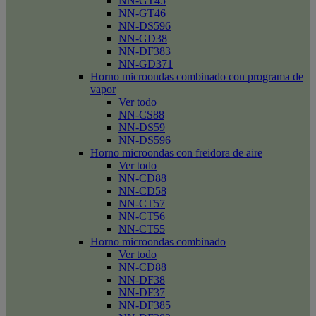
NN-GT45
NN-GT46
NN-DS596
NN-GD38
NN-DF383
NN-GD371
Horno microondas combinado con programa de
vapor
Ver todo
NN-CS88
NN-DS59
NN-DS596
Horno microondas con freidora de aire
Ver todo
NN-CD88
NN-CD58
NN-CT57
NN-CT56
NN-CT55
Horno microondas combinado
Ver todo
NN-CD88
NN-DF38
NN-DF37
NN-DF385