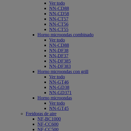
Ver todo
NN-CD88
NN-CD58
NN-CT57
NN-CT56
NN-CT55
Horno microondas combinado
Ver todo
NN-CD88
NN-DF38
NN-DF37
NN-DF385
NN-DF383
Horno microondas con grill
Ver todo
NN-GT46
NN-GD38
NN-GD371
Horno microondas
Ver todo
NN-GT45
Freidoras de aire
NF-BC1000
NF-CC600
NF-CC500