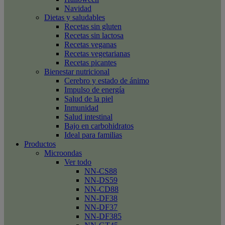
Navidad
Dietas y saludables
Recetas sin gluten
Recetas sin lactosa
Recetas veganas
Recetas vegetarianas
Recetas picantes
Bienestar nutricional
Cerebro y estado de ánimo
Impulso de energía
Salud de la piel
Inmunidad
Salud intestinal
Bajo en carbohidratos
Ideal para familias
Productos
Microondas
Ver todo
NN-CS88
NN-DS59
NN-CD88
NN-DF38
NN-DF37
NN-DF385