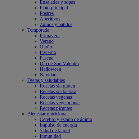
Ensaladas y sopas
Plato principal
Postres
Aperitivos
Zumos y batidos
Temporada
Primavera
Verano
Otoño
Invierno
Pascua
Día de San Valentín
Halloween
Navidad
Dietas y saludables
Recetas sin gluten
Recetas sin lactosa
Recetas veganas
Recetas vegetarianas
Recetas picantes
Bienestar nutricional
Cerebro y estado de ánimo
Impulso de energía
Salud de la piel
Inmunidad