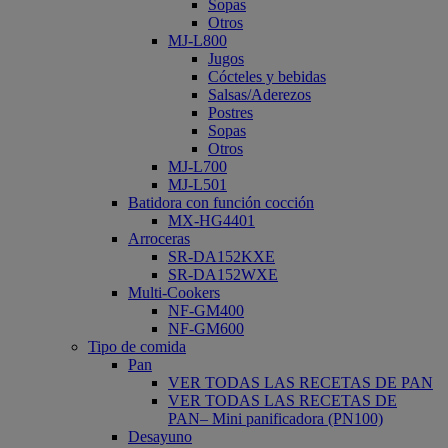
Sopas
Otros
MJ-L800
Jugos
Cócteles y bebidas
Salsas/Aderezos
Postres
Sopas
Otros
MJ-L700
MJ-L501
Batidora con función cocción
MX-HG4401
Arroceras
SR-DA152KXE
SR-DA152WXE
Multi-Cookers
NF-GM400
NF-GM600
Tipo de comida
Pan
VER TODAS LAS RECETAS DE PAN
VER TODAS LAS RECETAS DE
PAN– Mini panificadora (PN100)
Desayuno