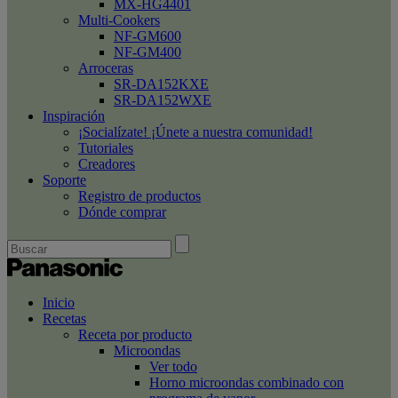
MX-HG4401
Multi-Cookers
NF-GM600
NF-GM400
Arroceras
SR-DA152KXE
SR-DA152WXE
Inspiración
¡Socialízate! ¡Únete a nuestra comunidad!
Tutoriales
Creadores
Soporte
Registro de productos
Dónde comprar
Inicio
Recetas
Receta por producto
Microondas
Ver todo
Horno microondas combinado con