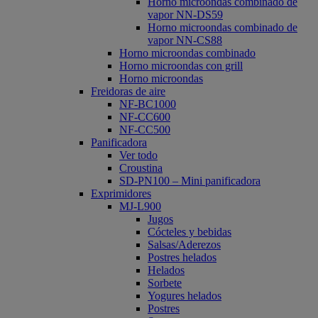
Horno microondas combinado de
vapor NN-DS59
Horno microondas combinado de
vapor NN-CS88
Horno microondas combinado
Horno microondas con grill
Horno microondas
Freidoras de aire
NF-BC1000
NF-CC600
NF-CC500
Panificadora
Ver todo
Croustina
SD-PN100 – Mini panificadora
Exprimidores
MJ-L900
Jugos
Cócteles y bebidas
Salsas/Aderezos
Postres helados
Helados
Sorbete
Yogures helados
Postres