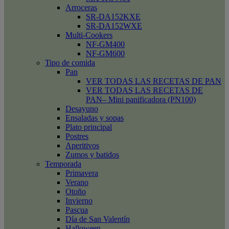
Arroceras
SR-DA152KXE
SR-DA152WXE
Multi-Cookers
NF-GM400
NF-GM600
Tipo de comida
Pan
VER TODAS LAS RECETAS DE PAN
VER TODAS LAS RECETAS DE
PAN– Mini panificadora (PN100)
Desayuno
Ensaladas y sopas
Plato principal
Postres
Aperitivos
Zumos y batidos
Temporada
Primavera
Verano
Otoño
Invierno
Pascua
Día de San Valentín
Halloween