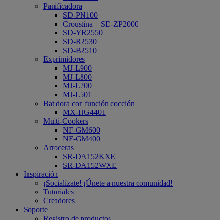
Panificadora
SD-PN100
Croustina – SD-ZP2000
SD-YR2550
SD-R2530
SD-B2510
Exprimidores
MJ-L900
MJ-L800
MJ-L700
MJ-L501
Batidora con función cocción
MX-HG4401
Multi-Cookers
NF-GM600
NF-GM400
Arroceras
SR-DA152KXE
SR-DA152WXE
Inspiración
¡Socialízate! ¡Únete a nuestra comunidad!
Tutoriales
Creadores
Soporte
Registro de productos