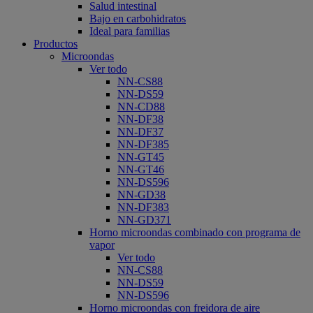
Salud intestinal
Bajo en carbohidratos
Ideal para familias
Productos
Microondas
Ver todo
NN-CS88
NN-DS59
NN-CD88
NN-DF38
NN-DF37
NN-DF385
NN-GT45
NN-GT46
NN-DS596
NN-GD38
NN-DF383
NN-GD371
Horno microondas combinado con programa de
vapor
Ver todo
NN-CS88
NN-DS59
NN-DS596
Horno microondas con freidora de aire