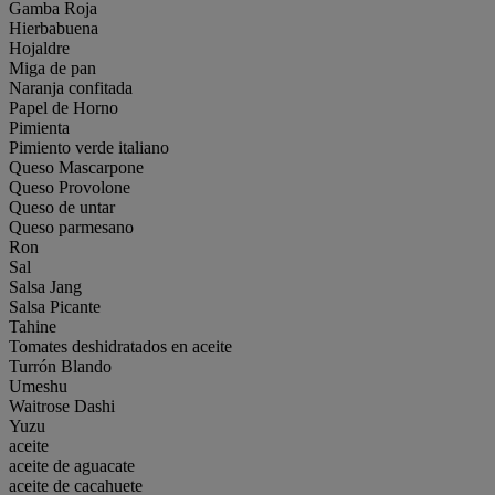
Gamba Roja
Hierbabuena
Hojaldre
Miga de pan
Naranja confitada
Papel de Horno
Pimienta
Pimiento verde italiano
Queso Mascarpone
Queso Provolone
Queso de untar
Queso parmesano
Ron
Sal
Salsa Jang
Salsa Picante
Tahine
Tomates deshidratados en aceite
Turrón Blando
Umeshu
Waitrose Dashi
Yuzu
aceite
aceite de aguacate
aceite de cacahuete