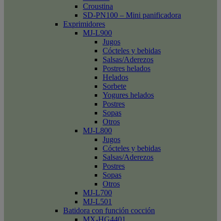
Croustina
SD-PN100 – Mini panificadora
Exprimidores
MJ-L900
Jugos
Cócteles y bebidas
Salsas/Aderezos
Postres helados
Helados
Sorbete
Yogures helados
Postres
Sopas
Otros
MJ-L800
Jugos
Cócteles y bebidas
Salsas/Aderezos
Postres
Sopas
Otros
MJ-L700
MJ-L501
Batidora con función cocción
MX-HG4401