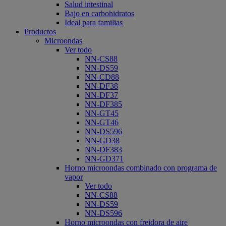
Salud intestinal
Bajo en carbohidratos
Ideal para familias
Productos
Microondas
Ver todo
NN-CS88
NN-DS59
NN-CD88
NN-DF38
NN-DF37
NN-DF385
NN-GT45
NN-GT46
NN-DS596
NN-GD38
NN-DF383
NN-GD371
Horno microondas combinado con programa de
vapor
Ver todo
NN-CS88
NN-DS59
NN-DS596
Horno microondas con freidora de aire