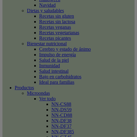
Navidad
Dietas y saludables
Recetas sin gluten
Recetas sin lactosa
Recetas veganas
Recetas vegetarianas
Recetas picantes
Bienestar nutricional
Cerebro y estado de ánimo
Impulso de energía
Salud de la piel
Inmunidad
Salud intestinal
Bajo en carbohidratos
Ideal para familias
Productos
Microondas
Ver todo
NN-CS88
NN-DS59
NN-CD88
NN-DF38
NN-DF37
NN-DF385