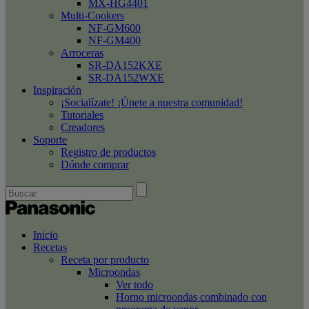
MX-HG4401
Multi-Cookers
NF-GM600
NF-GM400
Arroceras
SR-DA152KXE
SR-DA152WXE
Inspiración
¡Socialízate! ¡Únete a nuestra comunidad!
Tutoriales
Creadores
Soporte
Registro de productos
Dónde comprar
Inicio
Recetas
Receta por producto
Microondas
Ver todo
Horno microondas combinado con