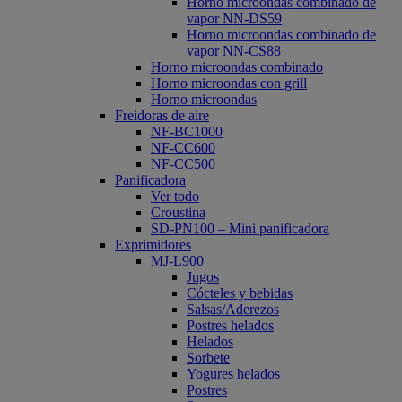
Horno microondas combinado de
vapor NN-DS59
Horno microondas combinado de
vapor NN-CS88
Horno microondas combinado
Horno microondas con grill
Horno microondas
Freidoras de aire
NF-BC1000
NF-CC600
NF-CC500
Panificadora
Ver todo
Croustina
SD-PN100 – Mini panificadora
Exprimidores
MJ-L900
Jugos
Cócteles y bebidas
Salsas/Aderezos
Postres helados
Helados
Sorbete
Yogures helados
Postres