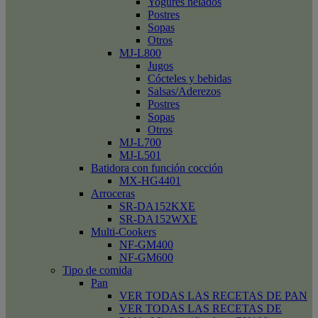
Yogures helados
Postres
Sopas
Otros
MJ-L800
Jugos
Cócteles y bebidas
Salsas/Aderezos
Postres
Sopas
Otros
MJ-L700
MJ-L501
Batidora con función cocción
MX-HG4401
Arroceras
SR-DA152KXE
SR-DA152WXE
Multi-Cookers
NF-GM400
NF-GM600
Tipo de comida
Pan
VER TODAS LAS RECETAS DE PAN
VER TODAS LAS RECETAS DE