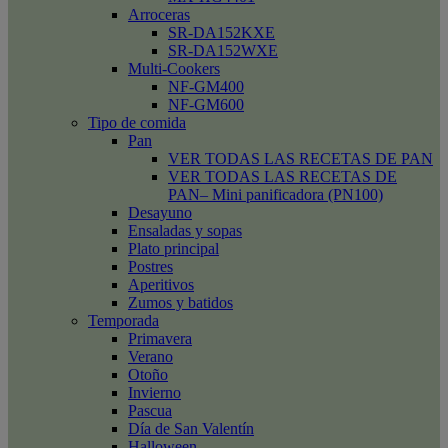
Arroceras
SR-DA152KXE
SR-DA152WXE
Multi-Cookers
NF-GM400
NF-GM600
Tipo de comida
Pan
VER TODAS LAS RECETAS DE PAN
VER TODAS LAS RECETAS DE
PAN– Mini panificadora (PN100)
Desayuno
Ensaladas y sopas
Plato principal
Postres
Aperitivos
Zumos y batidos
Temporada
Primavera
Verano
Otoño
Invierno
Pascua
Día de San Valentín
Halloween