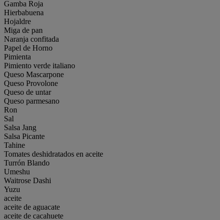
Gamba Roja
Hierbabuena
Hojaldre
Miga de pan
Naranja confitada
Papel de Horno
Pimienta
Pimiento verde italiano
Queso Mascarpone
Queso Provolone
Queso de untar
Queso parmesano
Ron
Sal
Salsa Jang
Salsa Picante
Tahine
Tomates deshidratados en aceite
Turrón Blando
Umeshu
Waitrose Dashi
Yuzu
aceite
aceite de aguacate
aceite de cacahuete