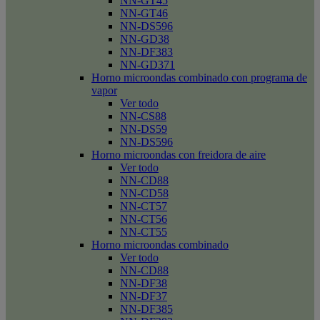
NN-GT45
NN-GT46
NN-DS596
NN-GD38
NN-DF383
NN-GD371
Horno microondas combinado con programa de
vapor
Ver todo
NN-CS88
NN-DS59
NN-DS596
Horno microondas con freidora de aire
Ver todo
NN-CD88
NN-CD58
NN-CT57
NN-CT56
NN-CT55
Horno microondas combinado
Ver todo
NN-CD88
NN-DF38
NN-DF37
NN-DF385