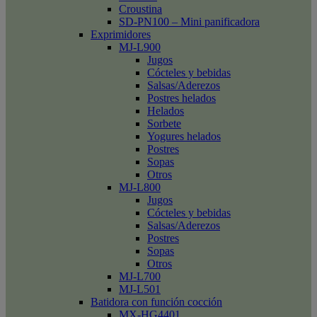
Croustina
SD-PN100 – Mini panificadora
Exprimidores
MJ-L900
Jugos
Cócteles y bebidas
Salsas/Aderezos
Postres helados
Helados
Sorbete
Yogures helados
Postres
Sopas
Otros
MJ-L800
Jugos
Cócteles y bebidas
Salsas/Aderezos
Postres
Sopas
Otros
MJ-L700
MJ-L501
Batidora con función cocción
MX-HG4401