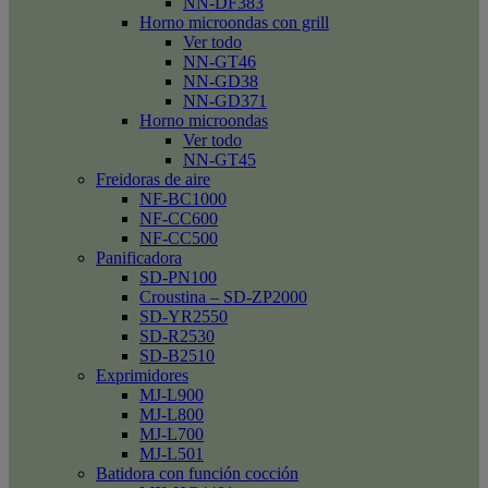
NN-DF383
Horno microondas con grill
Ver todo
NN-GT46
NN-GD38
NN-GD371
Horno microondas
Ver todo
NN-GT45
Freidoras de aire
NF-BC1000
NF-CC600
NF-CC500
Panificadora
SD-PN100
Croustina – SD-ZP2000
SD-YR2550
SD-R2530
SD-B2510
Exprimidores
MJ-L900
MJ-L800
MJ-L700
MJ-L501
Batidora con función cocción