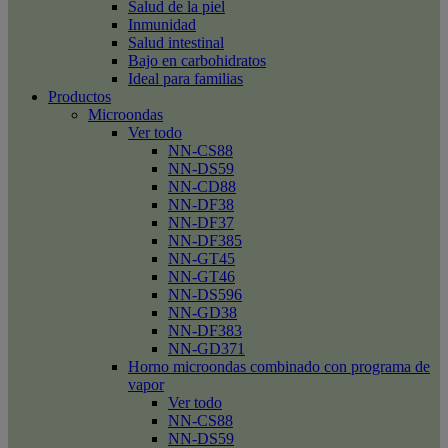
Salud de la piel
Inmunidad
Salud intestinal
Bajo en carbohidratos
Ideal para familias
Productos
Microondas
Ver todo
NN-CS88
NN-DS59
NN-CD88
NN-DF38
NN-DF37
NN-DF385
NN-GT45
NN-GT46
NN-DS596
NN-GD38
NN-DF383
NN-GD371
Horno microondas combinado con programa de
vapor
Ver todo
NN-CS88
NN-DS59