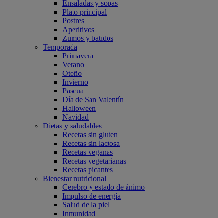
Ensaladas y sopas
Plato principal
Postres
Aperitivos
Zumos y batidos
Temporada
Primavera
Verano
Otoño
Invierno
Pascua
Día de San Valentín
Halloween
Navidad
Dietas y saludables
Recetas sin gluten
Recetas sin lactosa
Recetas veganas
Recetas vegetarianas
Recetas picantes
Bienestar nutricional
Cerebro y estado de ánimo
Impulso de energía
Salud de la piel
Inmunidad