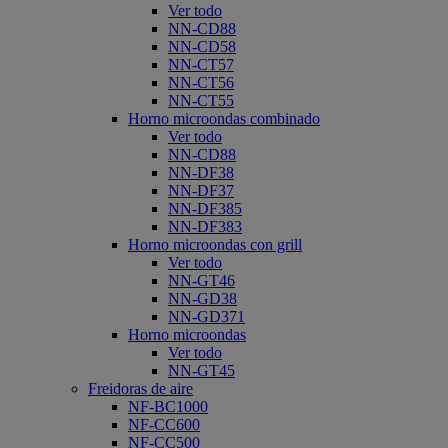
Ver todo
NN-CD88
NN-CD58
NN-CT57
NN-CT56
NN-CT55
Horno microondas combinado
Ver todo
NN-CD88
NN-DF38
NN-DF37
NN-DF385
NN-DF383
Horno microondas con grill
Ver todo
NN-GT46
NN-GD38
NN-GD371
Horno microondas
Ver todo
NN-GT45
Freidoras de aire
NF-BC1000
NF-CC600
NF-CC500