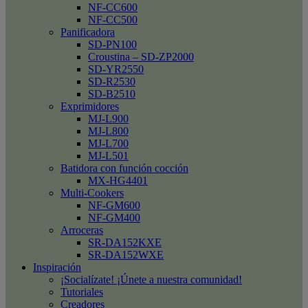
NF-CC600
NF-CC500
Panificadora
SD-PN100
Croustina – SD-ZP2000
SD-YR2550
SD-R2530
SD-B2510
Exprimidores
MJ-L900
MJ-L800
MJ-L700
MJ-L501
Batidora con función cocción
MX-HG4401
Multi-Cookers
NF-GM600
NF-GM400
Arroceras
SR-DA152KXE
SR-DA152WXE
Inspiración
¡Socialízate! ¡Únete a nuestra comunidad!
Tutoriales
Creadores