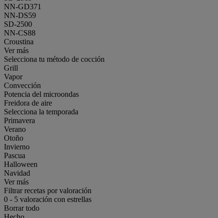
NN-GD371
NN-DS59
SD-2500
NN-CS88
Croustina
Ver más
Selecciona tu método de cocción
Grill
Vapor
Convección
Potencia del microondas
Freidora de aire
Selecciona la temporada
Primavera
Verano
Otoño
Invierno
Pascua
Halloween
Navidad
Ver más
Filtrar recetas por valoración
0
-
5
valoración con estrellas
Borrar todo
Hecho