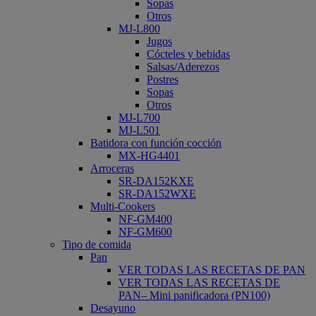
Sopas
Otros
MJ-L800
Jugos
Cócteles y bebidas
Salsas/Aderezos
Postres
Sopas
Otros
MJ-L700
MJ-L501
Batidora con función cocción
MX-HG4401
Arroceras
SR-DA152KXE
SR-DA152WXE
Multi-Cookers
NF-GM400
NF-GM600
Tipo de comida
Pan
VER TODAS LAS RECETAS DE PAN
VER TODAS LAS RECETAS DE
PAN– Mini panificadora (PN100)
Desayuno