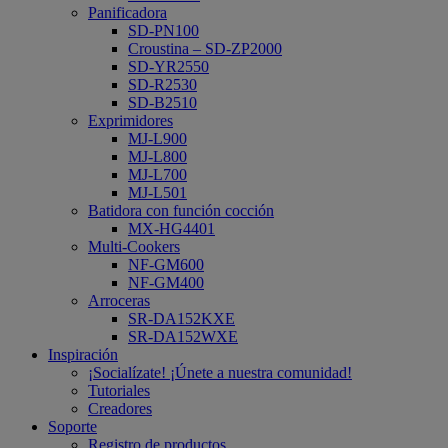
Panificadora
SD-PN100
Croustina – SD-ZP2000
SD-YR2550
SD-R2530
SD-B2510
Exprimidores
MJ-L900
MJ-L800
MJ-L700
MJ-L501
Batidora con función cocción
MX-HG4401
Multi-Cookers
NF-GM600
NF-GM400
Arroceras
SR-DA152KXE
SR-DA152WXE
Inspiración
¡Socialízate! ¡Únete a nuestra comunidad!
Tutoriales
Creadores
Soporte
Registro de productos