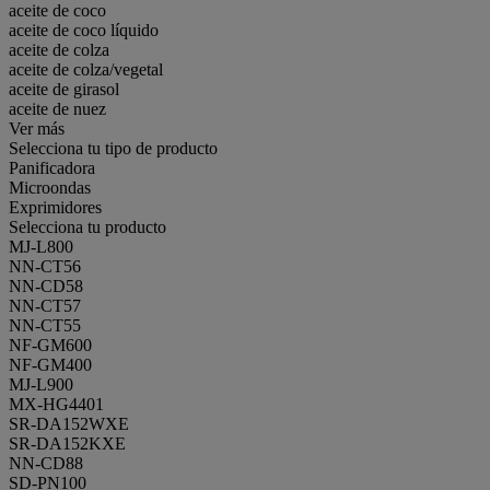
aceite de coco
aceite de coco líquido
aceite de colza
aceite de colza/vegetal
aceite de girasol
aceite de nuez
Ver más
Selecciona tu tipo de producto
Panificadora
Microondas
Exprimidores
Selecciona tu producto
MJ-L800
NN-CT56
NN-CD58
NN-CT57
NN-CT55
NF-GM600
NF-GM400
MJ-L900
MX-HG4401
SR-DA152WXE
SR-DA152KXE
NN-CD88
SD-PN100