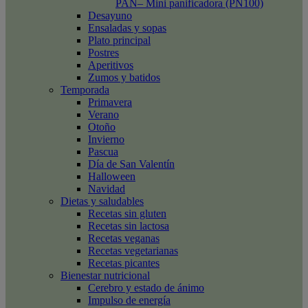
PAN– Mini panificadora (PN100)
Desayuno
Ensaladas y sopas
Plato principal
Postres
Aperitivos
Zumos y batidos
Temporada
Primavera
Verano
Otoño
Invierno
Pascua
Día de San Valentín
Halloween
Navidad
Dietas y saludables
Recetas sin gluten
Recetas sin lactosa
Recetas veganas
Recetas vegetarianas
Recetas picantes
Bienestar nutricional
Cerebro y estado de ánimo
Impulso de energía