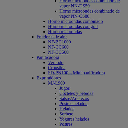
Horno microondas combinado de
vapor NN-DS59
Horno microondas combinado de
vapor NN-CS88
Horno microondas combinado
Horno microondas con grill
Horno microondas
Freidoras de aire
NF-BC1000
NF-CC600
NF-CC500
Panificadora
Ver todo
Croustina
SD-PN100 – Mini panificadora
Exprimidores
MJ-L900
Jugos
Cócteles y bebidas
Salsas/Aderezos
Postres helados
Helados
Sorbete
Yogures helados
Postres