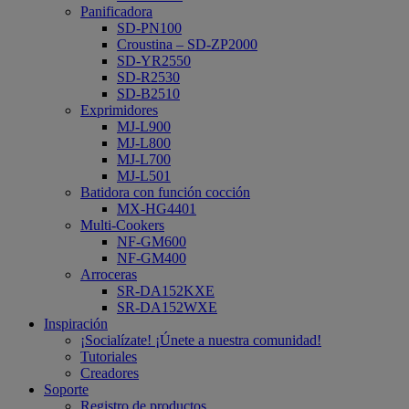
Panificadora
SD-PN100
Croustina – SD-ZP2000
SD-YR2550
SD-R2530
SD-B2510
Exprimidores
MJ-L900
MJ-L800
MJ-L700
MJ-L501
Batidora con función cocción
MX-HG4401
Multi-Cookers
NF-GM600
NF-GM400
Arroceras
SR-DA152KXE
SR-DA152WXE
Inspiración
¡Socialízate! ¡Únete a nuestra comunidad!
Tutoriales
Creadores
Soporte
Registro de productos