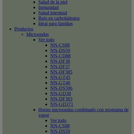
Salud de la piel
Inmunidad
Salud intestinal
Bajo en carbohidratos
Ideal para familias
Productos
Microondas
Ver todo
NN-CS88
NN-DS59
NN-CD88
NN-DF38
NN-DF37
NN-DF385
NN-GT45
NN-GT46
NN-DS596
NN-GD38
NN-DF383
NN-GD371
Horno microondas combinado con programa de
vapor
Ver todo
NN-CS88
NN-DS59