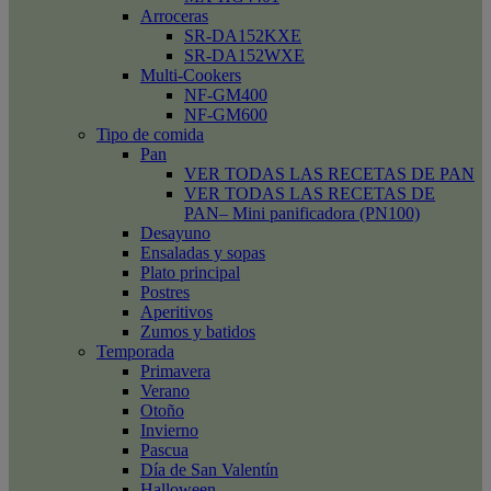
Arroceras
SR-DA152KXE
SR-DA152WXE
Multi-Cookers
NF-GM400
NF-GM600
Tipo de comida
Pan
VER TODAS LAS RECETAS DE PAN
VER TODAS LAS RECETAS DE
PAN– Mini panificadora (PN100)
Desayuno
Ensaladas y sopas
Plato principal
Postres
Aperitivos
Zumos y batidos
Temporada
Primavera
Verano
Otoño
Invierno
Pascua
Día de San Valentín
Halloween