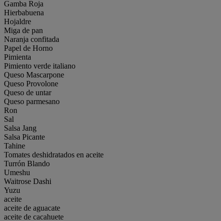
Gamba Roja
Hierbabuena
Hojaldre
Miga de pan
Naranja confitada
Papel de Horno
Pimienta
Pimiento verde italiano
Queso Mascarpone
Queso Provolone
Queso de untar
Queso parmesano
Ron
Sal
Salsa Jang
Salsa Picante
Tahine
Tomates deshidratados en aceite
Turrón Blando
Umeshu
Waitrose Dashi
Yuzu
aceite
aceite de aguacate
aceite de cacahuete