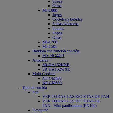
Sopas
Otros
MJ-L800
Jugos
Cócteles y bebidas
Salsas/Aderezos
Postres
Sopas
Otros
MJ-L700
MJ-L501
Batidora con función cocción
MX-HG4401
Arroceras
SR-DA152KXE
SR-DA152WXE
Multi-Cookers
NF-GM400
NF-GM600
Tipo de comida
Pan
VER TODAS LAS RECETAS DE PAN
VER TODAS LAS RECETAS DE
PAN– Mini panificadora (PN100)
Desayuno