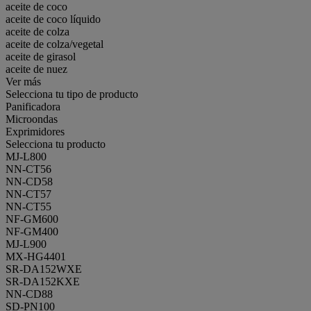
aceite de coco
aceite de coco líquido
aceite de colza
aceite de colza/vegetal
aceite de girasol
aceite de nuez
Ver más
Selecciona tu tipo de producto
Panificadora
Microondas
Exprimidores
Selecciona tu producto
MJ-L800
NN-CT56
NN-CD58
NN-CT57
NN-CT55
NF-GM600
NF-GM400
MJ-L900
MX-HG4401
SR-DA152WXE
SR-DA152KXE
NN-CD88
SD-PN100