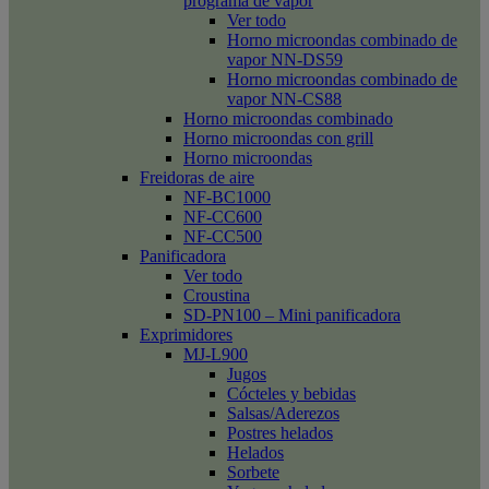
programa de vapor
Ver todo
Horno microondas combinado de
vapor NN-DS59
Horno microondas combinado de
vapor NN-CS88
Horno microondas combinado
Horno microondas con grill
Horno microondas
Freidoras de aire
NF-BC1000
NF-CC600
NF-CC500
Panificadora
Ver todo
Croustina
SD-PN100 – Mini panificadora
Exprimidores
MJ-L900
Jugos
Cócteles y bebidas
Salsas/Aderezos
Postres helados
Helados
Sorbete