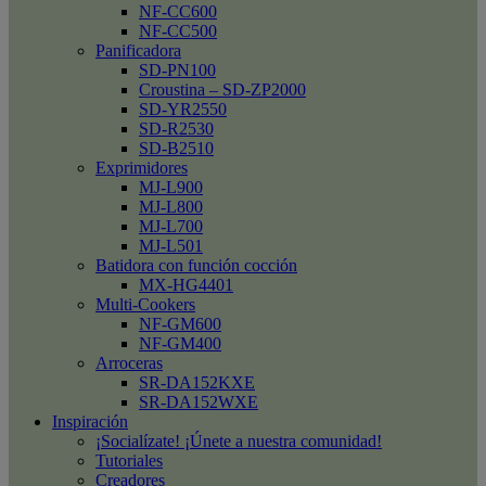
NF-CC600
NF-CC500
Panificadora
SD-PN100
Croustina – SD-ZP2000
SD-YR2550
SD-R2530
SD-B2510
Exprimidores
MJ-L900
MJ-L800
MJ-L700
MJ-L501
Batidora con función cocción
MX-HG4401
Multi-Cookers
NF-GM600
NF-GM400
Arroceras
SR-DA152KXE
SR-DA152WXE
Inspiración
¡Socialízate! ¡Únete a nuestra comunidad!
Tutoriales
Creadores