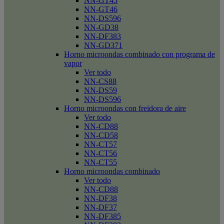
NN-GT45
NN-GT46
NN-DS596
NN-GD38
NN-DF383
NN-GD371
Horno microondas combinado con programa de
vapor
Ver todo
NN-CS88
NN-DS59
NN-DS596
Horno microondas con freidora de aire
Ver todo
NN-CD88
NN-CD58
NN-CT57
NN-CT56
NN-CT55
Horno microondas combinado
Ver todo
NN-CD88
NN-DF38
NN-DF37
NN-DF385