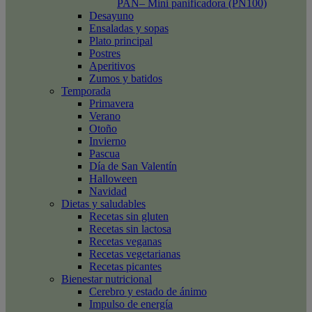
PAN– Mini panificadora (PN100)
Desayuno
Ensaladas y sopas
Plato principal
Postres
Aperitivos
Zumos y batidos
Temporada
Primavera
Verano
Otoño
Invierno
Pascua
Día de San Valentín
Halloween
Navidad
Dietas y saludables
Recetas sin gluten
Recetas sin lactosa
Recetas veganas
Recetas vegetarianas
Recetas picantes
Bienestar nutricional
Cerebro y estado de ánimo
Impulso de energía