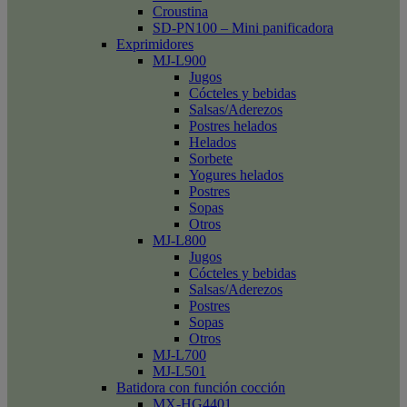
Croustina
SD-PN100 – Mini panificadora
Exprimidores
MJ-L900
Jugos
Cócteles y bebidas
Salsas/Aderezos
Postres helados
Helados
Sorbete
Yogures helados
Postres
Sopas
Otros
MJ-L800
Jugos
Cócteles y bebidas
Salsas/Aderezos
Postres
Sopas
Otros
MJ-L700
MJ-L501
Batidora con función cocción
MX-HG4401