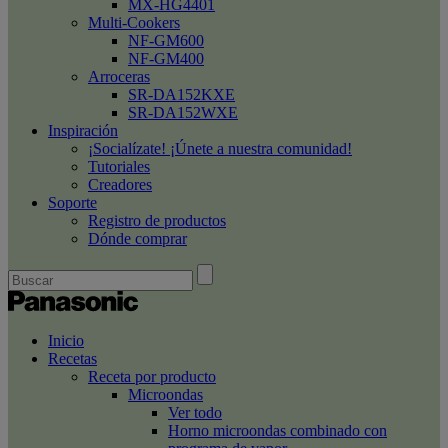
MX-HG4401
Multi-Cookers
NF-GM600
NF-GM400
Arroceras
SR-DA152KXE
SR-DA152WXE
Inspiración
¡Socialízate! ¡Únete a nuestra comunidad!
Tutoriales
Creadores
Soporte
Registro de productos
Dónde comprar
Inicio
Recetas
Receta por producto
Microondas
Ver todo
Horno microondas combinado con