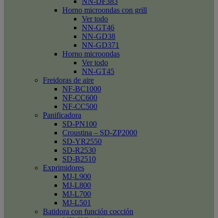
NN-DF383
Horno microondas con grill
Ver todo
NN-GT46
NN-GD38
NN-GD371
Horno microondas
Ver todo
NN-GT45
Freidoras de aire
NF-BC1000
NF-CC600
NF-CC500
Panificadora
SD-PN100
Croustina – SD-ZP2000
SD-YR2550
SD-R2530
SD-B2510
Exprimidores
MJ-L900
MJ-L800
MJ-L700
MJ-L501
Batidora con función cocción