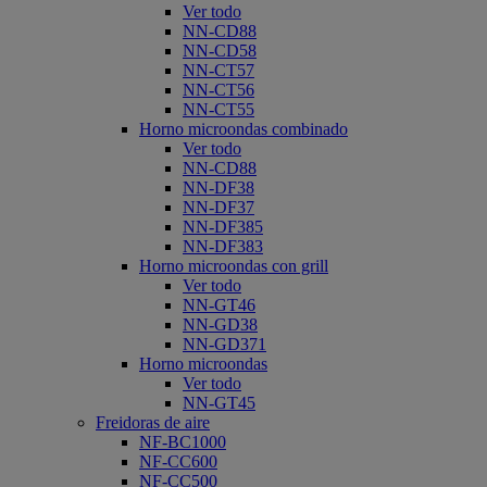
Ver todo
NN-CD88
NN-CD58
NN-CT57
NN-CT56
NN-CT55
Horno microondas combinado
Ver todo
NN-CD88
NN-DF38
NN-DF37
NN-DF385
NN-DF383
Horno microondas con grill
Ver todo
NN-GT46
NN-GD38
NN-GD371
Horno microondas
Ver todo
NN-GT45
Freidoras de aire
NF-BC1000
NF-CC600
NF-CC500