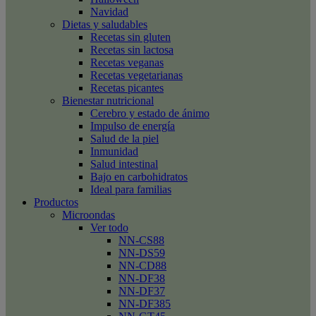
Navidad
Dietas y saludables
Recetas sin gluten
Recetas sin lactosa
Recetas veganas
Recetas vegetarianas
Recetas picantes
Bienestar nutricional
Cerebro y estado de ánimo
Impulso de energía
Salud de la piel
Inmunidad
Salud intestinal
Bajo en carbohidratos
Ideal para familias
Productos
Microondas
Ver todo
NN-CS88
NN-DS59
NN-CD88
NN-DF38
NN-DF37
NN-DF385