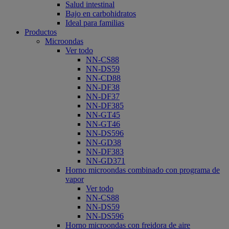
Salud intestinal
Bajo en carbohidratos
Ideal para familias
Productos
Microondas
Ver todo
NN-CS88
NN-DS59
NN-CD88
NN-DF38
NN-DF37
NN-DF385
NN-GT45
NN-GT46
NN-DS596
NN-GD38
NN-DF383
NN-GD371
Horno microondas combinado con programa de
vapor
Ver todo
NN-CS88
NN-DS59
NN-DS596
Horno microondas con freidora de aire