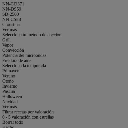
NN-GD371
NN-DS59
SD-2500
NN-CS88
Croustina
Ver más
Selecciona tu método de cocción
Grill
Vapor
Convección
Potencia del microondas
Freidora de aire
Selecciona la temporada
Primavera
Verano
Otoño
Invierno
Pascua
Halloween
Navidad
Ver más
Filtrar recetas por valoración
0
-
5
valoración con estrellas
Borrar todo
Hecho