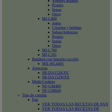
Yogures helados
Postres
Sopas
Otros
MJ-L800
Jugos
Cócteles y bebidas
Salsas/Aderezos
Postres
Sopas
Otros
MJ-L700
MJ-L501
Batidora con función cocción
MX-HG4401
Arroceras
SR-DA152KXE
SR-DA152WXE
Multi-Cookers
NF-GM400
NF-GM600
Tipo de comida
Pan
VER TODAS LAS RECETAS DE PAN
VER TODAS LAS RECETAS DE