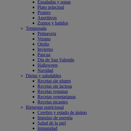
Ensaladas y sopas
Plato principal
Postres
Aperitivos
Zumos y batidos
Temporada
Primavera
Verano
Otoño
Invierno
Pascua
Día de San Valentín
Halloween
Navidad
Dietas y saludables
Recetas sin gluten
Recetas sin lactosa
Recetas veganas
Recetas vegetarianas
Recetas picantes
Bienestar nutricional
Cerebro y estado de ánimo
Impulso de energía
Salud de la piel
Inmunidad