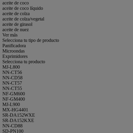
aceite de coco
aceite de coco líquido
aceite de colza
aceite de colza/vegetal
aceite de girasol
aceite de nuez
Ver más
Selecciona tu tipo de producto
Panificadora
Microondas
Exprimidores
Selecciona tu producto
MJ-L800
NN-CT56
NN-CD58
NN-CT57
NN-CT55
NF-GM600
NF-GM400
MJ-L900
MX-HG4401
SR-DA152WXE
SR-DA152KXE
NN-CD88
SD-PN100