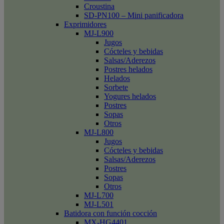
Croustina
SD-PN100 – Mini panificadora
Exprimidores
MJ-L900
Jugos
Cócteles y bebidas
Salsas/Aderezos
Postres helados
Helados
Sorbete
Yogures helados
Postres
Sopas
Otros
MJ-L800
Jugos
Cócteles y bebidas
Salsas/Aderezos
Postres
Sopas
Otros
MJ-L700
MJ-L501
Batidora con función cocción
MX-HG4401