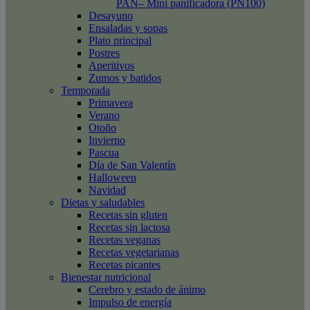
PAN– Mini panificadora (PN100)
Desayuno
Ensaladas y sopas
Plato principal
Postres
Aperitivos
Zumos y batidos
Temporada
Primavera
Verano
Otoño
Invierno
Pascua
Día de San Valentín
Halloween
Navidad
Dietas y saludables
Recetas sin gluten
Recetas sin lactosa
Recetas veganas
Recetas vegetarianas
Recetas picantes
Bienestar nutricional
Cerebro y estado de ánimo
Impulso de energía