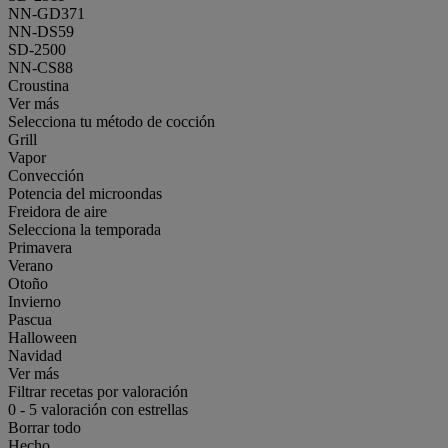
NN-GD371
NN-DS59
SD-2500
NN-CS88
Croustina
Ver más
Selecciona tu método de cocción
Grill
Vapor
Convección
Potencia del microondas
Freidora de aire
Selecciona la temporada
Primavera
Verano
Otoño
Invierno
Pascua
Halloween
Navidad
Ver más
Filtrar recetas por valoración
0
-
5
valoración con estrellas
Borrar todo
Hecho