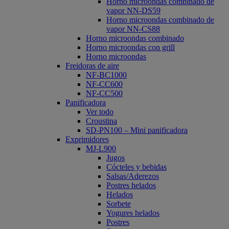
Horno microondas combinado de
vapor NN-DS59
Horno microondas combinado de
vapor NN-CS88
Horno microondas combinado
Horno microondas con grill
Horno microondas
Freidoras de aire
NF-BC1000
NF-CC600
NF-CC500
Panificadora
Ver todo
Croustina
SD-PN100 – Mini panificadora
Exprimidores
MJ-L900
Jugos
Cócteles y bebidas
Salsas/Aderezos
Postres helados
Helados
Sorbete
Yogures helados
Postres