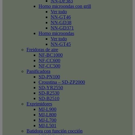
NN-DF383
Horno microondas con grill
Ver todo
NN-GT46
NN-GD38
NN-GD371
Horno microondas
Ver todo
NN-GT45
Freidoras de aire
NF-BC1000
NF-CC600
NF-CC500
Panificadora
SD-PN100
Croustina – SD-ZP2000
SD-YR2550
SD-R2530
SD-B2510
Exprimidores
MJ-L900
MJ-L800
MJ-L700
MJ-L501
Batidora con función cocción