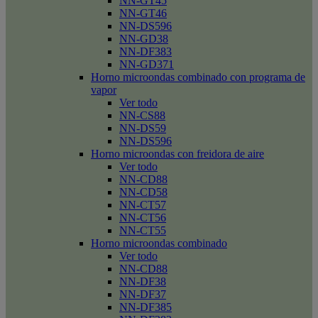
NN-GT45
NN-GT46
NN-DS596
NN-GD38
NN-DF383
NN-GD371
Horno microondas combinado con programa de
vapor
Ver todo
NN-CS88
NN-DS59
NN-DS596
Horno microondas con freidora de aire
Ver todo
NN-CD88
NN-CD58
NN-CT57
NN-CT56
NN-CT55
Horno microondas combinado
Ver todo
NN-CD88
NN-DF38
NN-DF37
NN-DF385