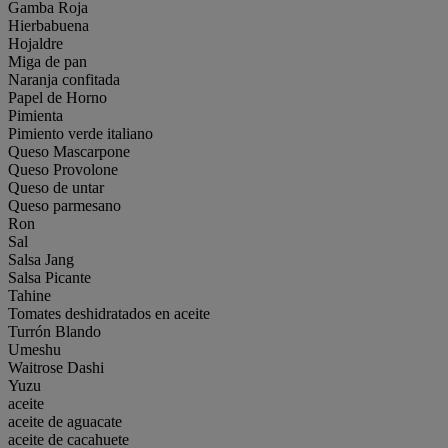
Gamba Roja
Hierbabuena
Hojaldre
Miga de pan
Naranja confitada
Papel de Horno
Pimienta
Pimiento verde italiano
Queso Mascarpone
Queso Provolone
Queso de untar
Queso parmesano
Ron
Sal
Salsa Jang
Salsa Picante
Tahine
Tomates deshidratados en aceite
Turrón Blando
Umeshu
Waitrose Dashi
Yuzu
aceite
aceite de aguacate
aceite de cacahuete