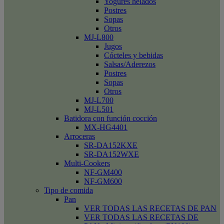
Yogures helados
Postres
Sopas
Otros
MJ-L800
Jugos
Cócteles y bebidas
Salsas/Aderezos
Postres
Sopas
Otros
MJ-L700
MJ-L501
Batidora con función cocción
MX-HG4401
Arroceras
SR-DA152KXE
SR-DA152WXE
Multi-Cookers
NF-GM400
NF-GM600
Tipo de comida
Pan
VER TODAS LAS RECETAS DE PAN
VER TODAS LAS RECETAS DE