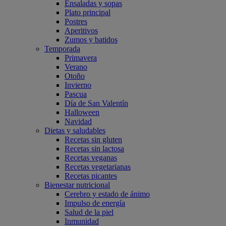
Ensaladas y sopas
Plato principal
Postres
Aperitivos
Zumos y batidos
Temporada
Primavera
Verano
Otoño
Invierno
Pascua
Día de San Valentín
Halloween
Navidad
Dietas y saludables
Recetas sin gluten
Recetas sin lactosa
Recetas veganas
Recetas vegetarianas
Recetas picantes
Bienestar nutricional
Cerebro y estado de ánimo
Impulso de energía
Salud de la piel
Inmunidad