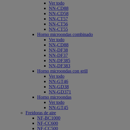
Ver todo
NN-CD88
NN-CD58
NN-CT57
NN-CT56
NN-CT55
Horno microondas combinado
Ver todo
NN-CD88
NN-DF38
NN-DF37
NN-DF385
NN-DF383
Horno microondas con grill
Ver todo
NN-GT46
NN-GD38
NN-GD371
Horno microondas
Ver todo
NN-GT45
Freidoras de aire
NF-BC1000
NF-CC600
NF-CC500