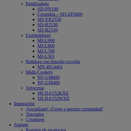
Panificadora
SD-PN100
Croustina – SD-ZP2000
SD-YR2550
SD-R2530
SD-B2510
Exprimidores
MJ-L900
MJ-L800
MJ-L700
MJ-L501
Batidora con función cocción
MX-HG4401
Multi-Cookers
NF-GM600
NF-GM400
Arroceras
SR-DA152KXE
SR-DA152WXE
Inspiración
¡Socialízate! ¡Únete a nuestra comunidad!
Tutoriales
Creadores
Soporte
Registro de productos