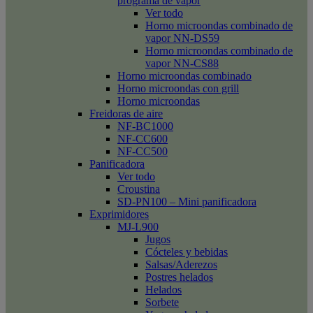
programa de vapor
Ver todo
Horno microondas combinado de
vapor NN-DS59
Horno microondas combinado de
vapor NN-CS88
Horno microondas combinado
Horno microondas con grill
Horno microondas
Freidoras de aire
NF-BC1000
NF-CC600
NF-CC500
Panificadora
Ver todo
Croustina
SD-PN100 – Mini panificadora
Exprimidores
MJ-L900
Jugos
Cócteles y bebidas
Salsas/Aderezos
Postres helados
Helados
Sorbete