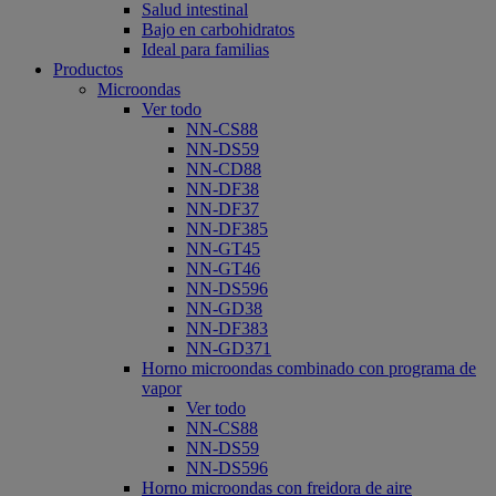
Salud intestinal
Bajo en carbohidratos
Ideal para familias
Productos
Microondas
Ver todo
NN-CS88
NN-DS59
NN-CD88
NN-DF38
NN-DF37
NN-DF385
NN-GT45
NN-GT46
NN-DS596
NN-GD38
NN-DF383
NN-GD371
Horno microondas combinado con programa de
vapor
Ver todo
NN-CS88
NN-DS59
NN-DS596
Horno microondas con freidora de aire