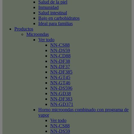
Salud de la piel
Inmunidad
Salud intestinal
Bajo en carbohidratos
Ideal para familias
Productos
Microondas
Ver todo
NN-CS88
NN-DS59
NN-CD88
NN-DF38
NN-DF37
NN-DF385
NN-GT45
NN-GT46
NN-DS596
NN-GD38
NN-DF383
NN-GD371
Horno microondas combinado con programa de
vapor
Ver todo
NN-CS88
NN-DS59