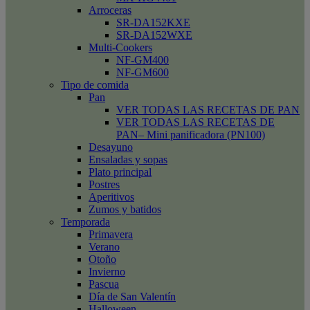
Arroceras
SR-DA152KXE
SR-DA152WXE
Multi-Cookers
NF-GM400
NF-GM600
Tipo de comida
Pan
VER TODAS LAS RECETAS DE PAN
VER TODAS LAS RECETAS DE
PAN– Mini panificadora (PN100)
Desayuno
Ensaladas y sopas
Plato principal
Postres
Aperitivos
Zumos y batidos
Temporada
Primavera
Verano
Otoño
Invierno
Pascua
Día de San Valentín
Halloween