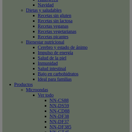
Navidad
Dietas y saludables
Recetas sin gluten
Recetas sin lactosa
Recetas veganas
Recetas vegetarianas
Recetas picantes
Bienestar nutricional
Cerebro y estado de ánimo
Impulso de energía
Salud de la piel
Inmunidad
Salud intestinal
Bajo en carbohidratos
Ideal para familias
Productos
Microondas
Ver todo
NN-CS88
NN-DS59
NN-CD88
NN-DF38
NN-DF37
NN-DF385