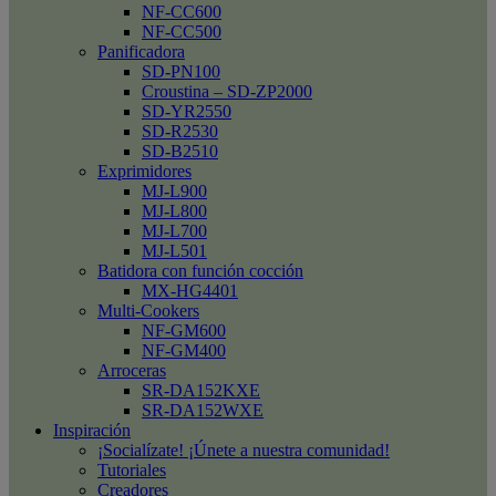
NF-CC600
NF-CC500
Panificadora
SD-PN100
Croustina – SD-ZP2000
SD-YR2550
SD-R2530
SD-B2510
Exprimidores
MJ-L900
MJ-L800
MJ-L700
MJ-L501
Batidora con función cocción
MX-HG4401
Multi-Cookers
NF-GM600
NF-GM400
Arroceras
SR-DA152KXE
SR-DA152WXE
Inspiración
¡Socialízate! ¡Únete a nuestra comunidad!
Tutoriales
Creadores