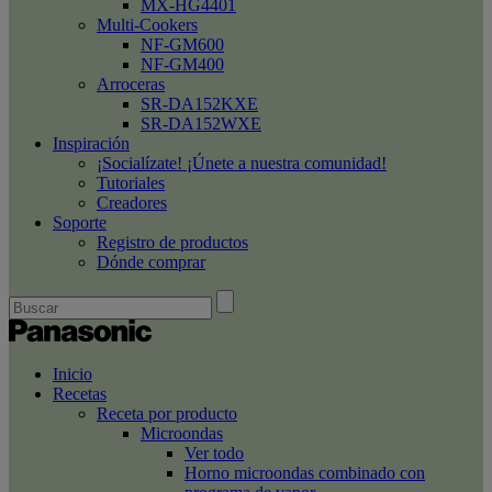
MX-HG4401
Multi-Cookers
NF-GM600
NF-GM400
Arroceras
SR-DA152KXE
SR-DA152WXE
Inspiración
¡Socialízate! ¡Únete a nuestra comunidad!
Tutoriales
Creadores
Soporte
Registro de productos
Dónde comprar
Inicio
Recetas
Receta por producto
Microondas
Ver todo
Horno microondas combinado con