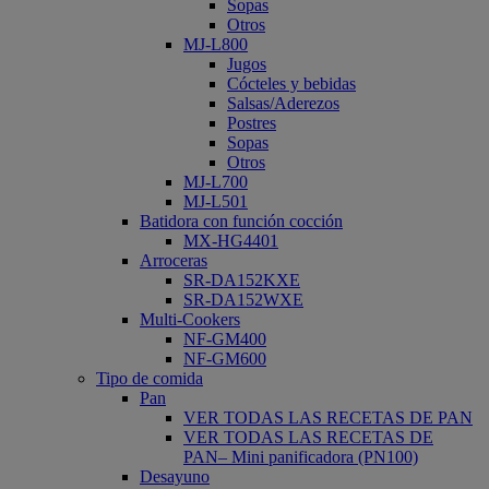
Sopas
Otros
MJ-L800
Jugos
Cócteles y bebidas
Salsas/Aderezos
Postres
Sopas
Otros
MJ-L700
MJ-L501
Batidora con función cocción
MX-HG4401
Arroceras
SR-DA152KXE
SR-DA152WXE
Multi-Cookers
NF-GM400
NF-GM600
Tipo de comida
Pan
VER TODAS LAS RECETAS DE PAN
VER TODAS LAS RECETAS DE
PAN– Mini panificadora (PN100)
Desayuno