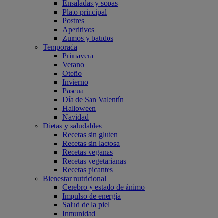
Ensaladas y sopas
Plato principal
Postres
Aperitivos
Zumos y batidos
Temporada
Primavera
Verano
Otoño
Invierno
Pascua
Día de San Valentín
Halloween
Navidad
Dietas y saludables
Recetas sin gluten
Recetas sin lactosa
Recetas veganas
Recetas vegetarianas
Recetas picantes
Bienestar nutricional
Cerebro y estado de ánimo
Impulso de energía
Salud de la piel
Inmunidad