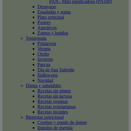
PAN– Mini panificadora (PN100)
Desayuno
Ensaladas y sopas
Plato principal
Postres
Aperitivos
Zumos y batidos
Temporada
Primavera
Verano
Otoño
Invierno
Pascua
Día de San Valentín
Halloween
Navidad
Dietas y saludables
Recetas sin gluten
Recetas sin lactosa
Recetas veganas
Recetas vegetarianas
Recetas picantes
Bienestar nutricional
Cerebro y estado de ánimo
Impulso de energía