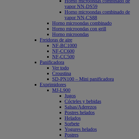
Horno microondas combinado de
vapor NN-DS59
Horno microondas combinado de
vapor NN-CS88
Horno microondas combinado
Horno microondas con grill
Horno microondas
Freidoras de aire
NF-BC1000
NF-CC600
NF-CC500
Panificadora
Ver todo
Croustina
SD-PN100 – Mini panificadora
Exprimidores
MJ-L900
Jugos
Cócteles y bebidas
Salsas/Aderezos
Postres helados
Helados
Sorbete
Yogures helados
Postres