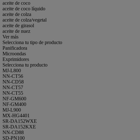
aceite de coco
aceite de coco líquido
aceite de colza
aceite de colza/vegetal
aceite de girasol
aceite de nuez
Ver más
Selecciona tu tipo de producto
Panificadora
Microondas
Exprimidores
Selecciona tu producto
MJ-L800
NN-CT56
NN-CD58
NN-CT57
NN-CT55
NF-GM600
NF-GM400
MJ-L900
MX-HG4401
SR-DA152WXE
SR-DA152KXE
NN-CD88
SD-PN100