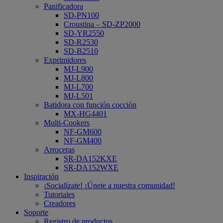
Panificadora
SD-PN100
Croustina – SD-ZP2000
SD-YR2550
SD-R2530
SD-B2510
Exprimidores
MJ-L900
MJ-L800
MJ-L700
MJ-L501
Batidora con función cocción
MX-HG4401
Multi-Cookers
NF-GM600
NF-GM400
Arroceras
SR-DA152KXE
SR-DA152WXE
Inspiración
¡Socialízate! ¡Únete a nuestra comunidad!
Tutoriales
Creadores
Soporte
Registro de productos