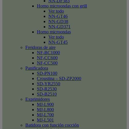
NN-DF383
Horno microondas con grill
Ver todo
NN-GT46
NN-GD38
NN-GD371
Horno microondas
Ver todo
NN-GT45
Freidoras de aire
NF-BC1000
NF-CC600
NF-CC500
Panificadora
SD-PN100
Croustina – SD-ZP2000
SD-YR2550
SD-R2530
SD-B2510
Exprimidores
MJ-L900
MJ-L800
MJ-L700
MJ-L501
Batidora con función cocción