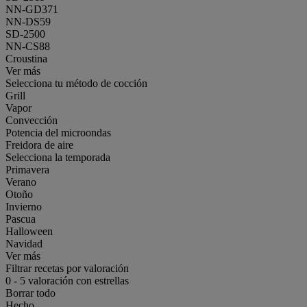
NN-GD371
NN-DS59
SD-2500
NN-CS88
Croustina
Ver más
Selecciona tu método de cocción
Grill
Vapor
Convección
Potencia del microondas
Freidora de aire
Selecciona la temporada
Primavera
Verano
Otoño
Invierno
Pascua
Halloween
Navidad
Ver más
Filtrar recetas por valoración
0
-
5
valoración con estrellas
Borrar todo
Hecho