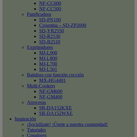
NF-CC600
NF-CC500
Panificadora
SD-PN100
Croustina – SD-ZP2000
SD-YR2550
SD-R2530
SD-B2510
Exprimidores
MJ-L900
MJ-L800
MJ-L700
MJ-L501
Batidora con función cocción
MX-HG4401
Multi-Cookers
NF-GM600
NF-GM400
Arroceras
SR-DA152KXE
SR-DA152WXE
Inspiración
¡Socialízate! ¡Únete a nuestra comunidad!
Tutoriales
Creadores