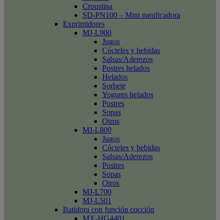
Croustina
SD-PN100 – Mini panificadora
Exprimidores
MJ-L900
Jugos
Cócteles y bebidas
Salsas/Aderezos
Postres helados
Helados
Sorbete
Yogures helados
Postres
Sopas
Otros
MJ-L800
Jugos
Cócteles y bebidas
Salsas/Aderezos
Postres
Sopas
Otros
MJ-L700
MJ-L501
Batidora con función cocción
MX-HG4401