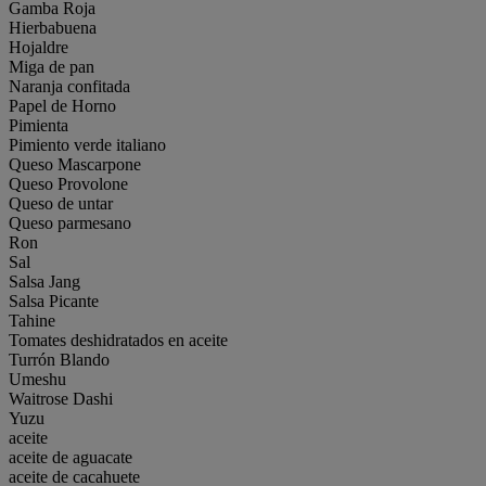
Gamba Roja
Hierbabuena
Hojaldre
Miga de pan
Naranja confitada
Papel de Horno
Pimienta
Pimiento verde italiano
Queso Mascarpone
Queso Provolone
Queso de untar
Queso parmesano
Ron
Sal
Salsa Jang
Salsa Picante
Tahine
Tomates deshidratados en aceite
Turrón Blando
Umeshu
Waitrose Dashi
Yuzu
aceite
aceite de aguacate
aceite de cacahuete