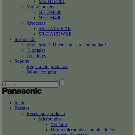
MX-HG4401
Multi-Cookers
NF-GM600
NF-GM400
Arroceras
SR-DA152KXE
SR-DA152WXE
Inspiración
¡Socialízate! ¡Únete a nuestra comunidad!
Tutoriales
Creadores
Soporte
Registro de productos
Dónde comprar
Inicio
Recetas
Receta por producto
Microondas
Ver todo
Horno microondas combinado con