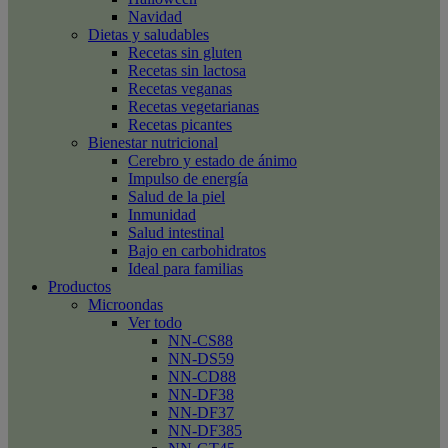
Navidad
Dietas y saludables
Recetas sin gluten
Recetas sin lactosa
Recetas veganas
Recetas vegetarianas
Recetas picantes
Bienestar nutricional
Cerebro y estado de ánimo
Impulso de energía
Salud de la piel
Inmunidad
Salud intestinal
Bajo en carbohidratos
Ideal para familias
Productos
Microondas
Ver todo
NN-CS88
NN-DS59
NN-CD88
NN-DF38
NN-DF37
NN-DF385