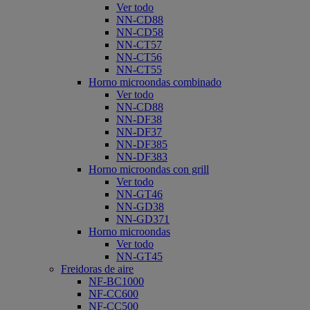
Ver todo
NN-CD88
NN-CD58
NN-CT57
NN-CT56
NN-CT55
Horno microondas combinado
Ver todo
NN-CD88
NN-DF38
NN-DF37
NN-DF385
NN-DF383
Horno microondas con grill
Ver todo
NN-GT46
NN-GD38
NN-GD371
Horno microondas
Ver todo
NN-GT45
Freidoras de aire
NF-BC1000
NF-CC600
NF-CC500