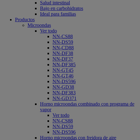
Salud intestinal
Bajo en carbohidratos
Ideal para familias
Productos
Microondas
Ver todo
NN-CS88
NN-DS59
NN-CD88
NN-DF38
NN-DF37
NN-DF385
NN-GT45
NN-GT46
NN-DS596
NN-GD38
NN-DF383
NN-GD371
Horno microondas combinado con programa de
vapor
Ver todo
NN-CS88
NN-DS59
NN-DS596
Horno microondas con freidora de aire