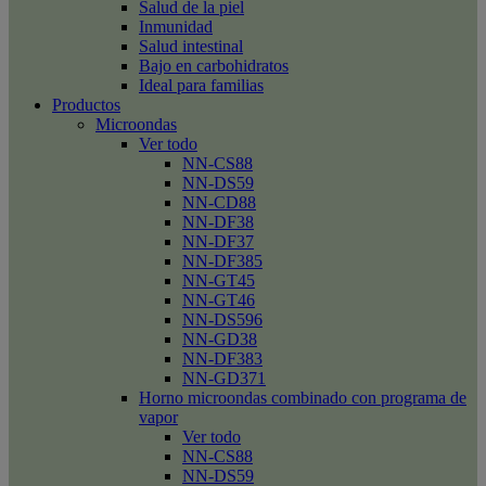
Salud de la piel
Inmunidad
Salud intestinal
Bajo en carbohidratos
Ideal para familias
Productos
Microondas
Ver todo
NN-CS88
NN-DS59
NN-CD88
NN-DF38
NN-DF37
NN-DF385
NN-GT45
NN-GT46
NN-DS596
NN-GD38
NN-DF383
NN-GD371
Horno microondas combinado con programa de
vapor
Ver todo
NN-CS88
NN-DS59