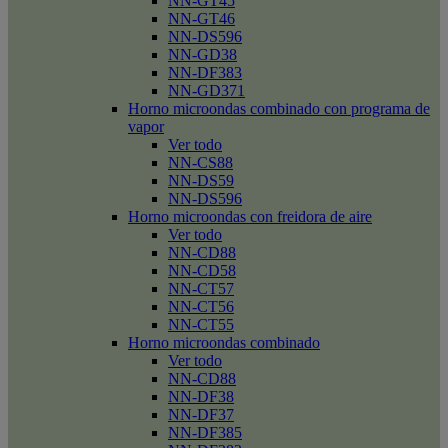
NN-GT45
NN-GT46
NN-DS596
NN-GD38
NN-DF383
NN-GD371
Horno microondas combinado con programa de
vapor
Ver todo
NN-CS88
NN-DS59
NN-DS596
Horno microondas con freidora de aire
Ver todo
NN-CD88
NN-CD58
NN-CT57
NN-CT56
NN-CT55
Horno microondas combinado
Ver todo
NN-CD88
NN-DF38
NN-DF37
NN-DF385