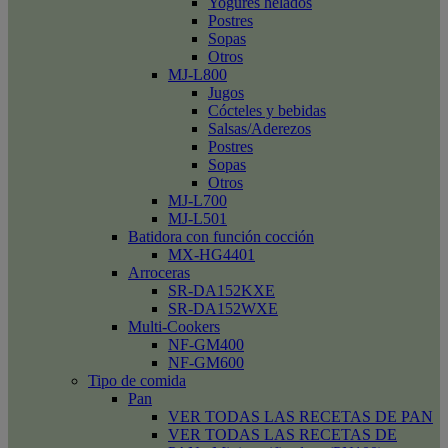
Yogures helados
Postres
Sopas
Otros
MJ-L800
Jugos
Cócteles y bebidas
Salsas/Aderezos
Postres
Sopas
Otros
MJ-L700
MJ-L501
Batidora con función cocción
MX-HG4401
Arroceras
SR-DA152KXE
SR-DA152WXE
Multi-Cookers
NF-GM400
NF-GM600
Tipo de comida
Pan
VER TODAS LAS RECETAS DE PAN
VER TODAS LAS RECETAS DE