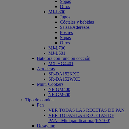
Sopas
Otros
MJ-L800
Jugos
Cócteles y bebidas
Salsas/Aderezos
Postres
Sopas
Otros
MJ-L700
MJ-L501
Batidora con función cocción
MX-HG4401
Arroceras
SR-DA152KXE
SR-DA152WXE
Multi-Cookers
NF-GM400
NF-GM600
Tipo de comida
Pan
VER TODAS LAS RECETAS DE PAN
VER TODAS LAS RECETAS DE
PAN– Mini panificadora (PN100)
Desayuno