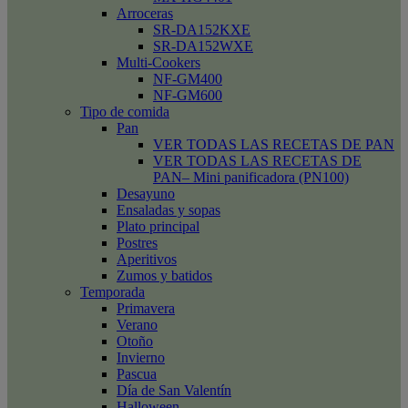
Arroceras
SR-DA152KXE
SR-DA152WXE
Multi-Cookers
NF-GM400
NF-GM600
Tipo de comida
Pan
VER TODAS LAS RECETAS DE PAN
VER TODAS LAS RECETAS DE
PAN– Mini panificadora (PN100)
Desayuno
Ensaladas y sopas
Plato principal
Postres
Aperitivos
Zumos y batidos
Temporada
Primavera
Verano
Otoño
Invierno
Pascua
Día de San Valentín
Halloween