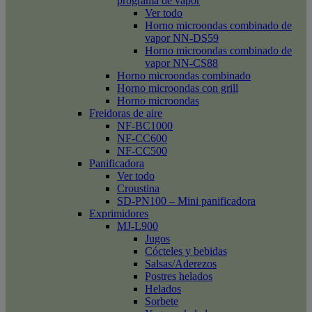
programa de vapor
Ver todo
Horno microondas combinado de
vapor NN-DS59
Horno microondas combinado de
vapor NN-CS88
Horno microondas combinado
Horno microondas con grill
Horno microondas
Freidoras de aire
NF-BC1000
NF-CC600
NF-CC500
Panificadora
Ver todo
Croustina
SD-PN100 – Mini panificadora
Exprimidores
MJ-L900
Jugos
Cócteles y bebidas
Salsas/Aderezos
Postres helados
Helados
Sorbete