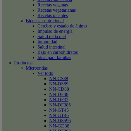
Recetas veganas
Recetas vegetarianas
Recetas picantes
Bienestar nutricional
Cerebro y estado de ánimo
Impulso de energía
Salud de la piel
Inmunidad
Salud intestinal
Bajo en carbohidratos
Ideal para familias
Productos
Microondas
Ver todo
NN-CS88
NN-DS59
NN-CD88
NN-DF38
NN-DF37
NN-DF385
NN-GT45
NN-GT46
NN-DS596
NN-GD38