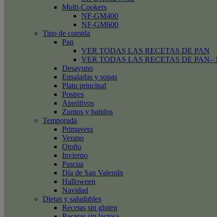
Multi-Cookers
NF-GM400
NF-GM600
Tipo de comida
Pan
VER TODAS LAS RECETAS DE PAN
VER TODAS LAS RECETAS DE PAN– Mini
Desayuno
Ensaladas y sopas
Plato principal
Postres
Aperitivos
Zumos y batidos
Temporada
Primavera
Verano
Otoño
Invierno
Pascua
Día de San Valentín
Halloween
Navidad
Dietas y saludables
Recetas sin gluten
Recetas sin lactosa