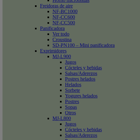
Horno microondas
Freidoras de aire
NF-BC1000
NF-CC600
NF-CC500
Panificadora
Ver todo
Croustina
SD-PN100 – Mini panificadora
Exprimidores
MJ-L900
Jugos
Cócteles y bebidas
Salsas/Aderezos
Postres helados
Helados
Sorbete
Yogures helados
Postres
Sopas
Otros
MJ-L800
Jugos
Cócteles y bebidas
Salsas/Aderezos