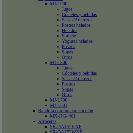
MJ-L900
Jugos
Cócteles y bebidas
Salsas/Aderezos
Postres helados
Helados
Sorbete
Yogures helados
Postres
Sopas
Otros
MJ-L800
Jugos
Cócteles y bebidas
Salsas/Aderezos
Postres
Sopas
Otros
MJ-L700
MJ-L501
Batidora con función cocción
MX-HG4401
Arroceras
SR-DA152KXE
SR-DA152WXE