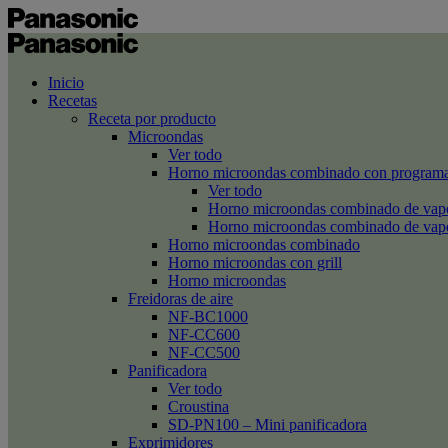
Inicio
Recetas
Receta por producto
Microondas
Ver todo
Horno microondas combinado con programa
Ver todo
Horno microondas combinado de va
Horno microondas combinado de va
Horno microondas combinado
Horno microondas con grill
Horno microondas
Freidoras de aire
NF-BC1000
NF-CC600
NF-CC500
Panificadora
Ver todo
Croustina
SD-PN100 – Mini panificadora
Exprimidores