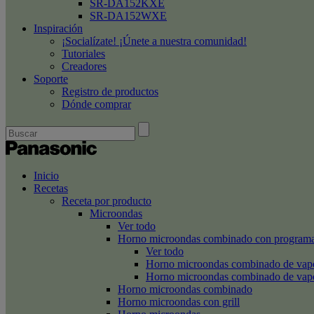
SR-DA152KXE
SR-DA152WXE
Inspiración
¡Socialízate! ¡Únete a nuestra comunidad!
Tutoriales
Creadores
Soporte
Registro de productos
Dónde comprar
Inicio
Recetas
Receta por producto
Microondas
Ver todo
Horno microondas combinado con programa
Ver todo
Horno microondas combinado de va
Horno microondas combinado de va
Horno microondas combinado
Horno microondas con grill