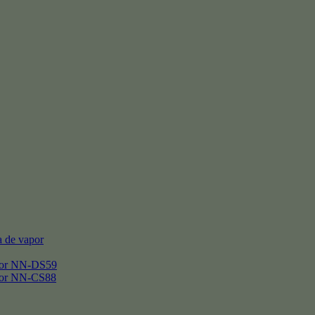
 de vapor
por NN-DS59
por NN-CS88