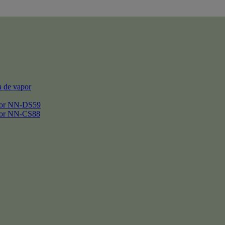
 de vapor
por NN-DS59
por NN-CS88