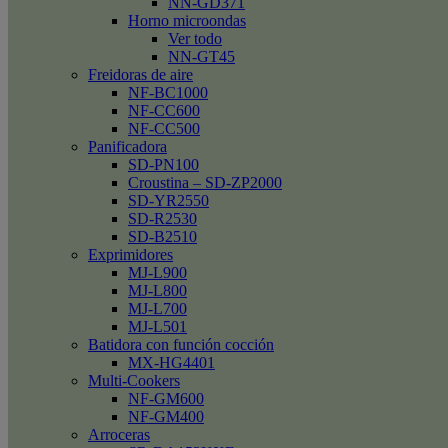
NN-GD371
Horno microondas
Ver todo
NN-GT45
Freidoras de aire
NF-BC1000
NF-CC600
NF-CC500
Panificadora
SD-PN100
Croustina – SD-ZP2000
SD-YR2550
SD-R2530
SD-B2510
Exprimidores
MJ-L900
MJ-L800
MJ-L700
MJ-L501
Batidora con función cocción
MX-HG4401
Multi-Cookers
NF-GM600
NF-GM400
Arroceras