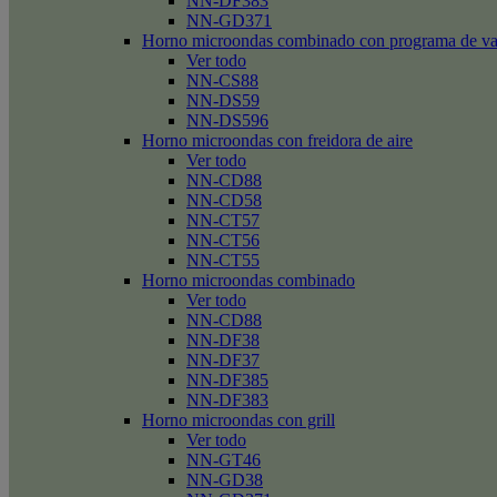
NN-DF383
NN-GD371
Horno microondas combinado con programa de v
Ver todo
NN-CS88
NN-DS59
NN-DS596
Horno microondas con freidora de aire
Ver todo
NN-CD88
NN-CD58
NN-CT57
NN-CT56
NN-CT55
Horno microondas combinado
Ver todo
NN-CD88
NN-DF38
NN-DF37
NN-DF385
NN-DF383
Horno microondas con grill
Ver todo
NN-GT46
NN-GD38