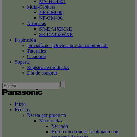
MX-HG4401
Multi-Cookers
NF-GM600
NF-GM400
Arroceras
SR-DA152KXE
SR-DA152WXE
Inspiración
¡Socialízate! ¡Únete a nuestra comunidad!
Tutoriales
Creadores
Soporte
Registro de productos
Dónde comprar
Inicio
Recetas
Receta por producto
Microondas
Ver todo
Horno microondas combinado con