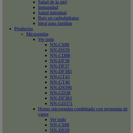
Salud de la piel
Inmunidad
Salud intestinal
Bajo en carbohidratos
Ideal para familias
Productos
Microondas
Ver todo
NN-CS88
NN-DS59
NN-CD88
NN-DF38
NN-DF37
NN-DF385
NN-GT45
NN-GT46
NN-DS596
NN-GD38
NN-DF383
NN-GD371
Horno microondas combinado con programa de
vapor
Ver todo
NN-CS88
NN-DS59