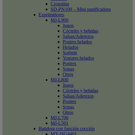
Croustina
SD-PN100 – Mini panificadora
Exprimidores
MJ-L900
Jugos
Cócteles y bebidas
Salsas/Aderezos
Postres helados
Helados
Sorbete
Yogures helados
Postres
Sopas
Otros
MJ-L800
Jugos
Cócteles y bebidas
Salsas/Aderezos
Postres
Sopas
Otros
MJ-L700
MJ-L501
Batidora con función cocción
MX-HG4401