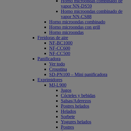
Horno microondas combinado de
vapor NN-DS59
Horno microondas combinado de
vapor NN-CS88
Horno microondas combinado
Horno microondas con grill
Horno microondas
Freidoras de aire
NF-BC1000
NF-CC600
NF-CC500
Panificadora
Ver todo
Croustina
SD-PN100 – Mini panificadora
Exprimidores
MJ-L900
Jugos
Cócteles y bebidas
Salsas/Aderezos
Postres helados
Helados
Sorbete
Yogures helados
Postres