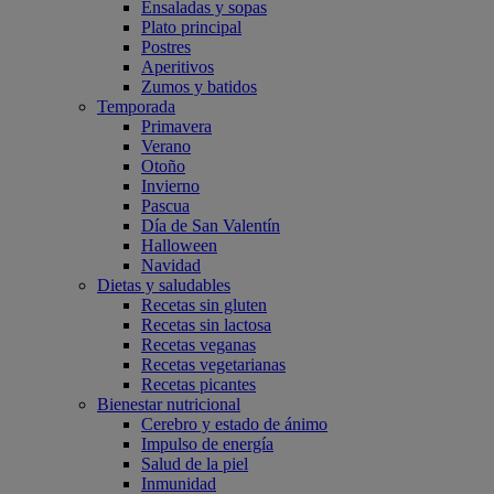
Ensaladas y sopas
Plato principal
Postres
Aperitivos
Zumos y batidos
Temporada
Primavera
Verano
Otoño
Invierno
Pascua
Día de San Valentín
Halloween
Navidad
Dietas y saludables
Recetas sin gluten
Recetas sin lactosa
Recetas veganas
Recetas vegetarianas
Recetas picantes
Bienestar nutricional
Cerebro y estado de ánimo
Impulso de energía
Salud de la piel
Inmunidad