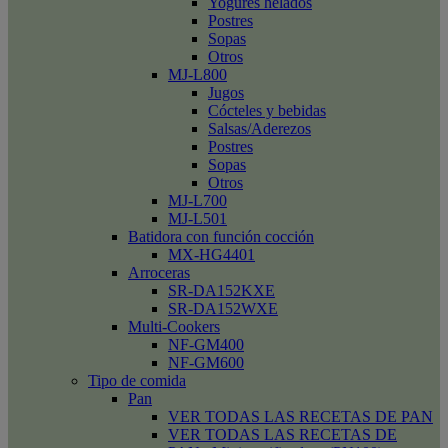
Yogures helados
Postres
Sopas
Otros
MJ-L800
Jugos
Cócteles y bebidas
Salsas/Aderezos
Postres
Sopas
Otros
MJ-L700
MJ-L501
Batidora con función cocción
MX-HG4401
Arroceras
SR-DA152KXE
SR-DA152WXE
Multi-Cookers
NF-GM400
NF-GM600
Tipo de comida
Pan
VER TODAS LAS RECETAS DE PAN
VER TODAS LAS RECETAS DE