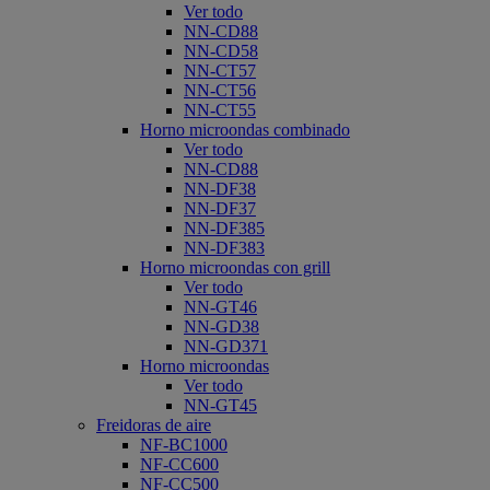
Ver todo
NN-CD88
NN-CD58
NN-CT57
NN-CT56
NN-CT55
Horno microondas combinado
Ver todo
NN-CD88
NN-DF38
NN-DF37
NN-DF385
NN-DF383
Horno microondas con grill
Ver todo
NN-GT46
NN-GD38
NN-GD371
Horno microondas
Ver todo
NN-GT45
Freidoras de aire
NF-BC1000
NF-CC600
NF-CC500