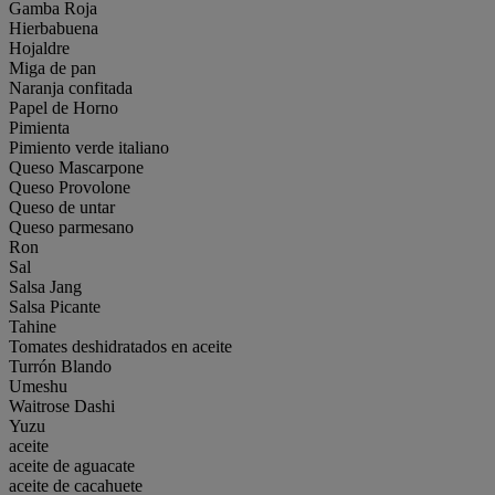
Gamba Roja
Hierbabuena
Hojaldre
Miga de pan
Naranja confitada
Papel de Horno
Pimienta
Pimiento verde italiano
Queso Mascarpone
Queso Provolone
Queso de untar
Queso parmesano
Ron
Sal
Salsa Jang
Salsa Picante
Tahine
Tomates deshidratados en aceite
Turrón Blando
Umeshu
Waitrose Dashi
Yuzu
aceite
aceite de aguacate
aceite de cacahuete