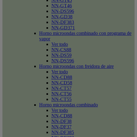
NN-GT45
NN-GT46
NN-DS596
NN-GD38
NN-DF383
NN-GD371
Horno microondas combinado con programa de
vapor
Ver todo
NN-CS88
NN-DS59
NN-DS596
Horno microondas con freidora de aire
Ver todo
NN-CD88
NN-CD58
NN-CT57
NN-CT56
NN-CT55
Horno microondas combinado
Ver todo
NN-CD88
NN-DF38
NN-DF37
NN-DF385