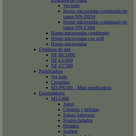
programa de vapor
Ver todo
Horno microondas combinado de
vapor NN-DS59
Horno microondas combinado de
vapor NN-CS88
Horno microondas combinado
Horno microondas con grill
Horno microondas
Freidoras de aire
NF-BC1000
NF-CC600
NF-CC500
Panificadora
Ver todo
Croustina
SD-PN100 – Mini panificadora
Exprimidores
MJ-L900
Jugos
Cócteles y bebidas
Salsas/Aderezos
Postres helados
Helados
Sorbete