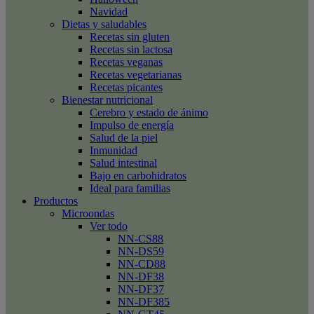
Navidad
Dietas y saludables
Recetas sin gluten
Recetas sin lactosa
Recetas veganas
Recetas vegetarianas
Recetas picantes
Bienestar nutricional
Cerebro y estado de ánimo
Impulso de energía
Salud de la piel
Inmunidad
Salud intestinal
Bajo en carbohidratos
Ideal para familias
Productos
Microondas
Ver todo
NN-CS88
NN-DS59
NN-CD88
NN-DF38
NN-DF37
NN-DF385