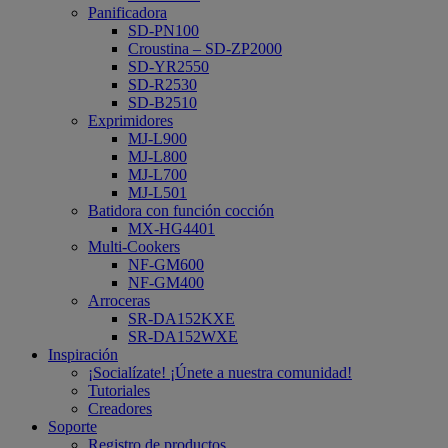
Panificadora
SD-PN100
Croustina – SD-ZP2000
SD-YR2550
SD-R2530
SD-B2510
Exprimidores
MJ-L900
MJ-L800
MJ-L700
MJ-L501
Batidora con función cocción
MX-HG4401
Multi-Cookers
NF-GM600
NF-GM400
Arroceras
SR-DA152KXE
SR-DA152WXE
Inspiración
¡Socialízate! ¡Únete a nuestra comunidad!
Tutoriales
Creadores
Soporte
Registro de productos