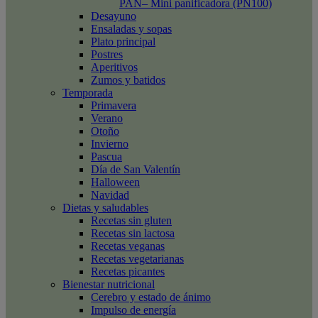
PAN– Mini panificadora (PN100)
Desayuno
Ensaladas y sopas
Plato principal
Postres
Aperitivos
Zumos y batidos
Temporada
Primavera
Verano
Otoño
Invierno
Pascua
Día de San Valentín
Halloween
Navidad
Dietas y saludables
Recetas sin gluten
Recetas sin lactosa
Recetas veganas
Recetas vegetarianas
Recetas picantes
Bienestar nutricional
Cerebro y estado de ánimo
Impulso de energía