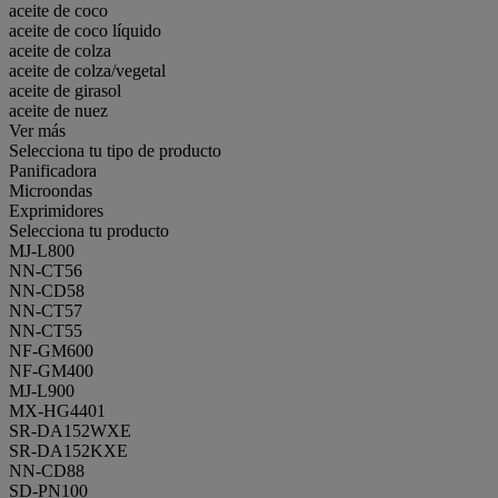
aceite de coco
aceite de coco líquido
aceite de colza
aceite de colza/vegetal
aceite de girasol
aceite de nuez
Ver más
Selecciona tu tipo de producto
Panificadora
Microondas
Exprimidores
Selecciona tu producto
MJ-L800
NN-CT56
NN-CD58
NN-CT57
NN-CT55
NF-GM600
NF-GM400
MJ-L900
MX-HG4401
SR-DA152WXE
SR-DA152KXE
NN-CD88
SD-PN100