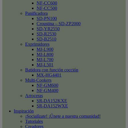
NF-CC600
NF-CC500
Panificadora
SD-PN100
Croustina – SD-ZP2000
SD-YR2550
SD-R2530
SD-B2510
Exprimidores
MJ-L900
MJ-L800
MJ-L700
MJ-L501
Batidora con función cocción
MX-HG4401
Multi-Cookers
NF-GM600
NF-GM400
Arroceras
SR-DA152KXE
SR-DA152WXE
Inspiración
¡Socialízate! ¡Únete a nuestra comunidad!
Tutoriales
Creadores