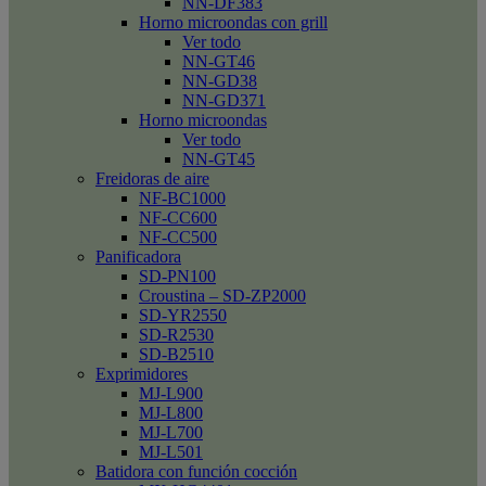
NN-DF383
Horno microondas con grill
Ver todo
NN-GT46
NN-GD38
NN-GD371
Horno microondas
Ver todo
NN-GT45
Freidoras de aire
NF-BC1000
NF-CC600
NF-CC500
Panificadora
SD-PN100
Croustina – SD-ZP2000
SD-YR2550
SD-R2530
SD-B2510
Exprimidores
MJ-L900
MJ-L800
MJ-L700
MJ-L501
Batidora con función cocción