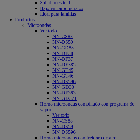
Salud intestinal
Bajo en carbohidratos
Ideal para familias
Productos
Microondas
Ver todo
NN-CS88
NN-DS59
NN-CD88
NN-DF38
NN-DF37
NN-DF385
NN-GT45
NN-GT46
NN-DS596
NN-GD38
NN-DF383
NN-GD371
Horno microondas combinado con programa de
vapor
Ver todo
NN-CS88
NN-DS59
NN-DS596
Horno microondas con freidora de aire