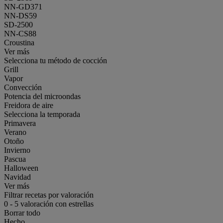
NN-GD371
NN-DS59
SD-2500
NN-CS88
Croustina
Ver más
Selecciona tu método de cocción
Grill
Vapor
Convección
Potencia del microondas
Freidora de aire
Selecciona la temporada
Primavera
Verano
Otoño
Invierno
Pascua
Halloween
Navidad
Ver más
Filtrar recetas por valoración
0
-
5
valoración con estrellas
Borrar todo
Hecho