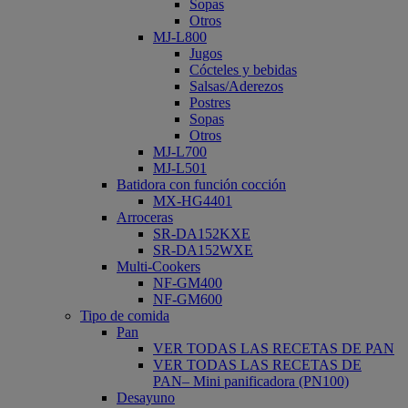
Sopas
Otros
MJ-L800
Jugos
Cócteles y bebidas
Salsas/Aderezos
Postres
Sopas
Otros
MJ-L700
MJ-L501
Batidora con función cocción
MX-HG4401
Arroceras
SR-DA152KXE
SR-DA152WXE
Multi-Cookers
NF-GM400
NF-GM600
Tipo de comida
Pan
VER TODAS LAS RECETAS DE PAN
VER TODAS LAS RECETAS DE
PAN– Mini panificadora (PN100)
Desayuno