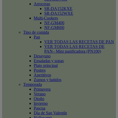
Arroceras
SR-DA152KXE
SR-DA152WXE
Multi-Cookers
NF-GM400
NF-GM600
Tipo de comida
Pan
VER TODAS LAS RECETAS DE PAN
VER TODAS LAS RECETAS DE
PAN– Mini panificadora (PN100)
Desayuno
Ensaladas y sopas
Plato principal
Postres
Aperitivos
Zumos y batidos
Temporada
Primavera
Verano
Otoño
Invierno
Pascua
Día de San Valentín
Halloween