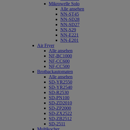
Mikrowelle Solo
Alle ansehen
NN-ST45
NN-SD28
NN-SD27
NN-S29
NN-E221
NN-E201
Air Fryer
Alle ansehen
NF-BC1000
NF-CC600
NF-CC500
Brotbackautomaten
Alle ansehen
SD-YR2550
SD-YR2540
SD-R2530
SD-PN100
SD-ZD2010
SD-ZP2000
SD-ZX2522
SD-ZB2512
SD-2511
Multikocher