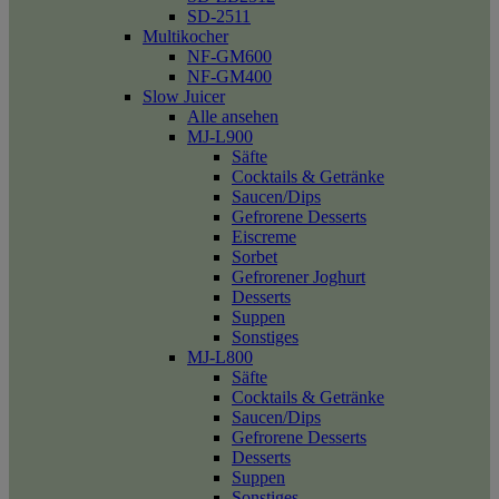
SD-2511
Multikocher
NF-GM600
NF-GM400
Slow Juicer
Alle ansehen
MJ-L900
Säfte
Cocktails & Getränke
Saucen/Dips
Gefrorene Desserts
Eiscreme
Sorbet
Gefrorener Joghurt
Desserts
Suppen
Sonstiges
MJ-L800
Säfte
Cocktails & Getränke
Saucen/Dips
Gefrorene Desserts
Desserts
Suppen
Sonstiges