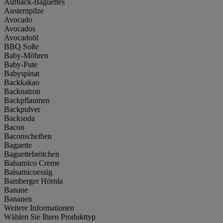
Aufback-Baguettes
Austernpilze
Avocado
Avocados
Avocadoöl
BBQ Soße
Baby-Möhren
Baby-Pute
Babyspinat
Backkakao
Backnatron
Backpflaumen
Backpulver
Backsoda
Bacon
Baconscheiben
Baguette
Baguettebrötchen
Balsamico Creme
Balsamicoessig
Bamberger Hörnla
Banane
Bananen
Weitere Informationen
Wählen Sie Ihren Produkttyp