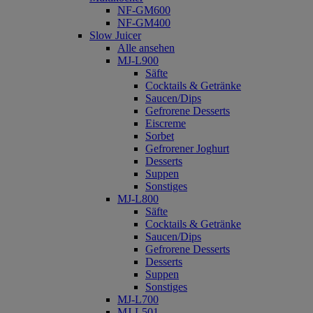
NF-GM600
NF-GM400
Slow Juicer
Alle ansehen
MJ-L900
Säfte
Cocktails & Getränke
Saucen/Dips
Gefrorene Desserts
Eiscreme
Sorbet
Gefrorener Joghurt
Desserts
Suppen
Sonstiges
MJ-L800
Säfte
Cocktails & Getränke
Saucen/Dips
Gefrorene Desserts
Desserts
Suppen
Sonstiges
MJ-L700
MJ-L501