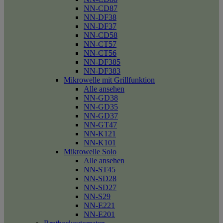
NN-CD87
NN-DF38
NN-DF37
NN-CD58
NN-CT57
NN-CT56
NN-DF385
NN-DF383
Mikrowelle mit Grillfunktion
Alle ansehen
NN-GD38
NN-GD35
NN-GD37
NN-GT47
NN-K121
NN-K101
Mikrowelle Solo
Alle ansehen
NN-ST45
NN-SD28
NN-SD27
NN-S29
NN-E221
NN-E201