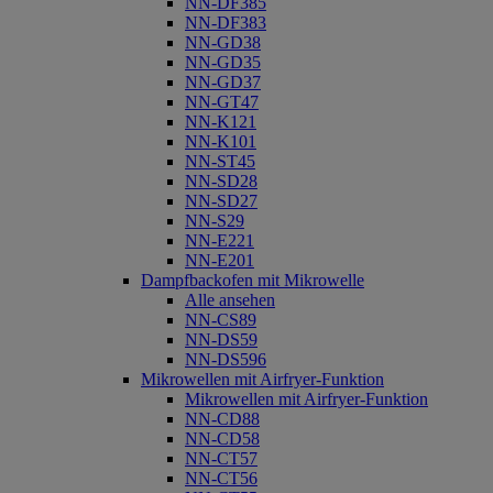
NN-DF385
NN-DF383
NN-GD38
NN-GD35
NN-GD37
NN-GT47
NN-K121
NN-K101
NN-ST45
NN-SD28
NN-SD27
NN-S29
NN-E221
NN-E201
Dampfbackofen mit Mikrowelle
Alle ansehen
NN-CS89
NN-DS59
NN-DS596
Mikrowellen mit Airfryer-Funktion
Mikrowellen mit Airfryer-Funktion
NN-CD88
NN-CD58
NN-CT57
NN-CT56