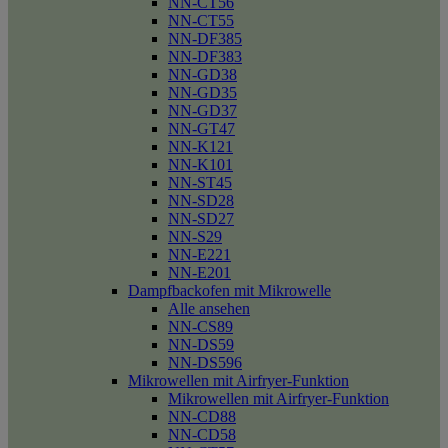
NN-CT56
NN-CT55
NN-DF385
NN-DF383
NN-GD38
NN-GD35
NN-GD37
NN-GT47
NN-K121
NN-K101
NN-ST45
NN-SD28
NN-SD27
NN-S29
NN-E221
NN-E201
Dampfbackofen mit Mikrowelle
Alle ansehen
NN-CS89
NN-DS59
NN-DS596
Mikrowellen mit Airfryer-Funktion
Mikrowellen mit Airfryer-Funktion
NN-CD88
NN-CD58