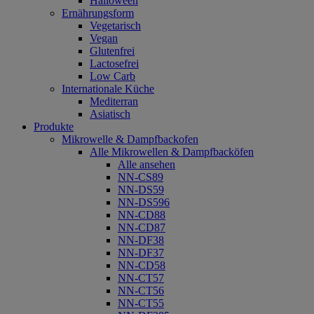
Halloween
Ernährungsform
Vegetarisch
Vegan
Glutenfrei
Lactosefrei
Low Carb
Internationale Küche
Mediterran
Asiatisch
Produkte
Mikrowelle & Dampfbackofen
Alle Mikrowellen & Dampfbacköfen
Alle ansehen
NN-CS89
NN-DS59
NN-DS596
NN-CD88
NN-CD87
NN-DF38
NN-DF37
NN-CD58
NN-CT57
NN-CT56
NN-CT55