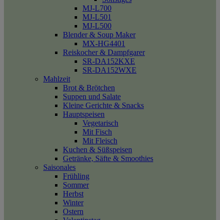
MJ-L700
MJ-L501
MJ-L500
Blender & Soup Maker
MX-HG4401
Reiskocher & Dampfgarer
SR-DA152KXE
SR-DA152WXE
Mahlzeit
Brot & Brötchen
Suppen und Salate
Kleine Gerichte & Snacks
Hauptspeisen
Vegetarisch
Mit Fisch
Mit Fleisch
Kuchen & Süßspeisen
Getränke, Säfte & Smoothies
Saisonales
Frühling
Sommer
Herbst
Winter
Ostern