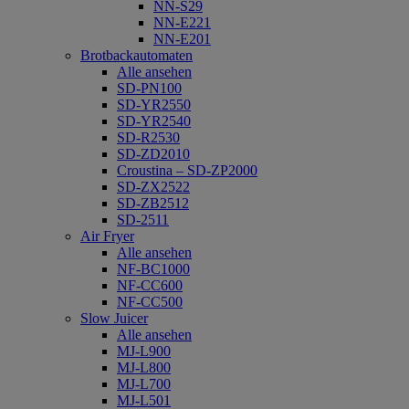
NN-S29
NN-E221
NN-E201
Brotbackautomaten
Alle ansehen
SD-PN100
SD-YR2550
SD-YR2540
SD-R2530
SD-ZD2010
Croustina – SD-ZP2000
SD-ZX2522
SD-ZB2512
SD-2511
Air Fryer
Alle ansehen
NF-BC1000
NF-CC600
NF-CC500
Slow Juicer
Alle ansehen
MJ-L900
MJ-L800
MJ-L700
MJ-L501