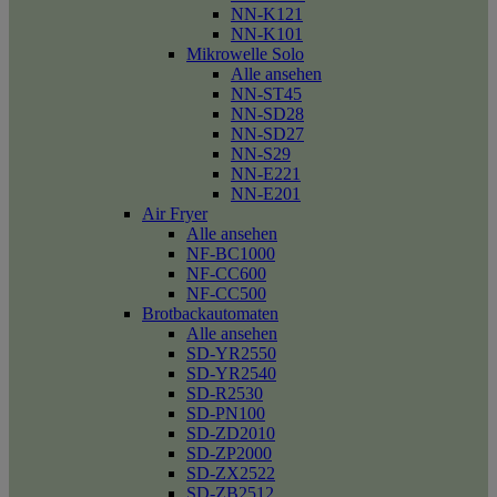
NN-K121
NN-K101
Mikrowelle Solo
Alle ansehen
NN-ST45
NN-SD28
NN-SD27
NN-S29
NN-E221
NN-E201
Air Fryer
Alle ansehen
NF-BC1000
NF-CC600
NF-CC500
Brotbackautomaten
Alle ansehen
SD-YR2550
SD-YR2540
SD-R2530
SD-PN100
SD-ZD2010
SD-ZP2000
SD-ZX2522
SD-ZB2512