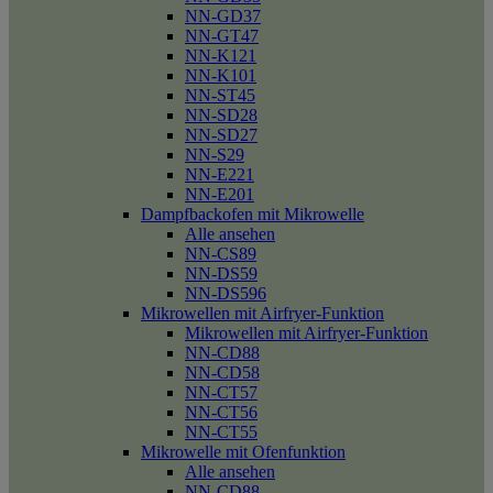
NN-GD37
NN-GT47
NN-K121
NN-K101
NN-ST45
NN-SD28
NN-SD27
NN-S29
NN-E221
NN-E201
Dampfbackofen mit Mikrowelle
Alle ansehen
NN-CS89
NN-DS59
NN-DS596
Mikrowellen mit Airfryer-Funktion
Mikrowellen mit Airfryer-Funktion
NN-CD88
NN-CD58
NN-CT57
NN-CT56
NN-CT55
Mikrowelle mit Ofenfunktion
Alle ansehen
NN-CD88