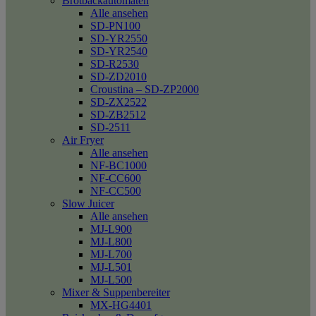
Brotbackautomaten
Alle ansehen
SD-PN100
SD-YR2550
SD-YR2540
SD-R2530
SD-ZD2010
Croustina – SD-ZP2000
SD-ZX2522
SD-ZB2512
SD-2511
Air Fryer
Alle ansehen
NF-BC1000
NF-CC600
NF-CC500
Slow Juicer
Alle ansehen
MJ-L900
MJ-L800
MJ-L700
MJ-L501
MJ-L500
Mixer & Suppenbereiter
MX-HG4401