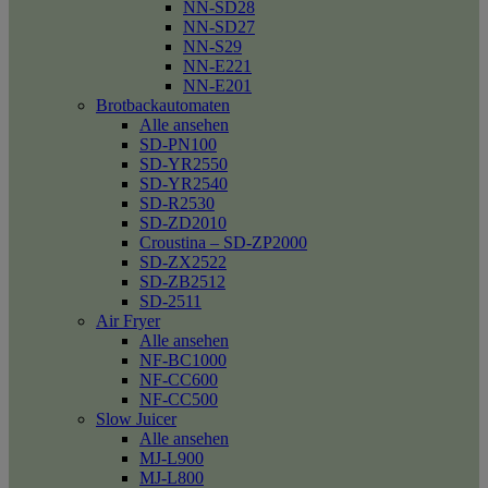
NN-SD28
NN-SD27
NN-S29
NN-E221
NN-E201
Brotbackautomaten
Alle ansehen
SD-PN100
SD-YR2550
SD-YR2540
SD-R2530
SD-ZD2010
Croustina – SD-ZP2000
SD-ZX2522
SD-ZB2512
SD-2511
Air Fryer
Alle ansehen
NF-BC1000
NF-CC600
NF-CC500
Slow Juicer
Alle ansehen
MJ-L900
MJ-L800