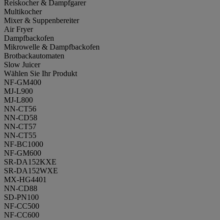
Reiskocher & Dampfgarer
Multikocher
Mixer & Suppenbereiter
Air Fryer
Dampfbackofen
Mikrowelle & Dampfbackofen
Brotbackautomaten
Slow Juicer
Wählen Sie Ihr Produkt
NF-GM400
MJ-L900
MJ-L800
NN-CT56
NN-CD58
NN-CT57
NN-CT55
NF-BC1000
NF-GM600
SR-DA152KXE
SR-DA152WXE
MX-HG4401
NN-CD88
SD-PN100
NF-CC500
NF-CC600