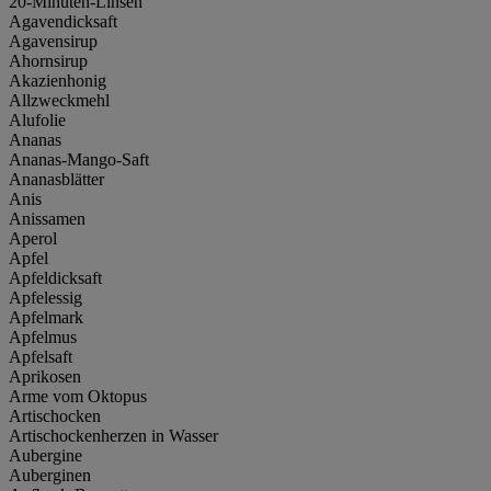
20-Minuten-Linsen
Agavendicksaft
Agavensirup
Ahornsirup
Akazienhonig
Allzweckmehl
Alufolie
Ananas
Ananas-Mango-Saft
Ananasblätter
Anis
Anissamen
Aperol
Apfel
Apfeldicksaft
Apfelessig
Apfelmark
Apfelmus
Apfelsaft
Aprikosen
Arme vom Oktopus
Artischocken
Artischockenherzen in Wasser
Aubergine
Auberginen