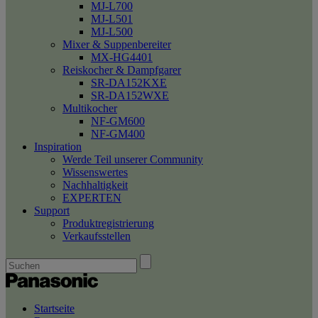
MJ-L700
MJ-L501
MJ-L500
Mixer & Suppenbereiter
MX-HG4401
Reiskocher & Dampfgarer
SR-DA152KXE
SR-DA152WXE
Multikocher
NF-GM600
NF-GM400
Inspiration
Werde Teil unserer Community
Wissenswertes
Nachhaltigkeit
EXPERTEN
Support
Produktregistrierung
Verkaufsstellen
Startseite