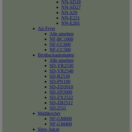
NN-SD28
NN-SD27
NN-S29
NN-E221
NN-E201
Air Fryer
Alle ansehen
NF-BC1000
NF-CC600
NF-CC500
Brotbackautomaten
Alle ansehen
SD-YR2550
SD-YR2540
SD-R2530
SD-PN100
SD-ZD2010
SD-ZP2000
SD-ZX2522
SD-ZB2512
SD-2511
Multikocher
NF-GM600
NF-GM400
Slow Juicer