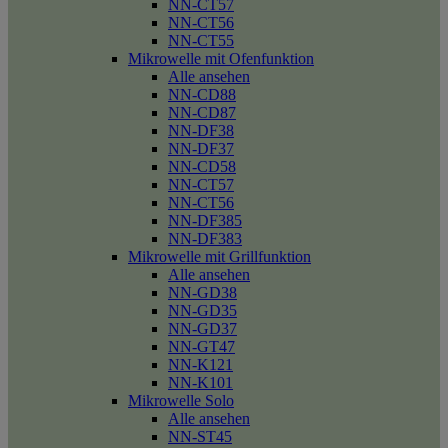
NN-CT57
NN-CT56
NN-CT55
Mikrowelle mit Ofenfunktion
Alle ansehen
NN-CD88
NN-CD87
NN-DF38
NN-DF37
NN-CD58
NN-CT57
NN-CT56
NN-DF385
NN-DF383
Mikrowelle mit Grillfunktion
Alle ansehen
NN-GD38
NN-GD35
NN-GD37
NN-GT47
NN-K121
NN-K101
Mikrowelle Solo
Alle ansehen
NN-ST45