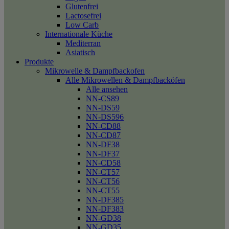
Glutenfrei
Lactosefrei
Low Carb
Internationale Küche
Mediterran
Asiatisch
Produkte
Mikrowelle & Dampfbackofen
Alle Mikrowellen & Dampfbacköfen
Alle ansehen
NN-CS89
NN-DS59
NN-DS596
NN-CD88
NN-CD87
NN-DF38
NN-DF37
NN-CD58
NN-CT57
NN-CT56
NN-CT55
NN-DF385
NN-DF383
NN-GD38
NN-GD35