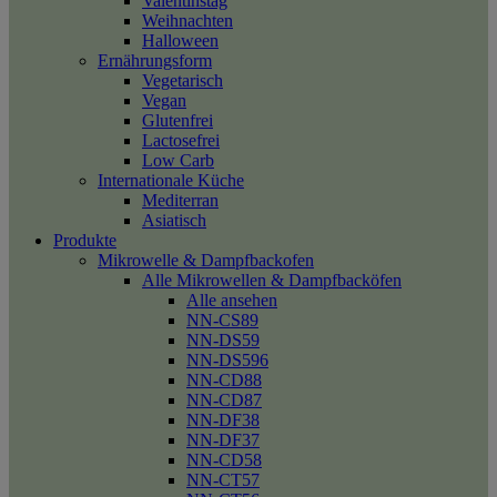
Valentinstag
Weihnachten
Halloween
Ernährungsform
Vegetarisch
Vegan
Glutenfrei
Lactosefrei
Low Carb
Internationale Küche
Mediterran
Asiatisch
Produkte
Mikrowelle & Dampfbackofen
Alle Mikrowellen & Dampfbacköfen
Alle ansehen
NN-CS89
NN-DS59
NN-DS596
NN-CD88
NN-CD87
NN-DF38
NN-DF37
NN-CD58
NN-CT57