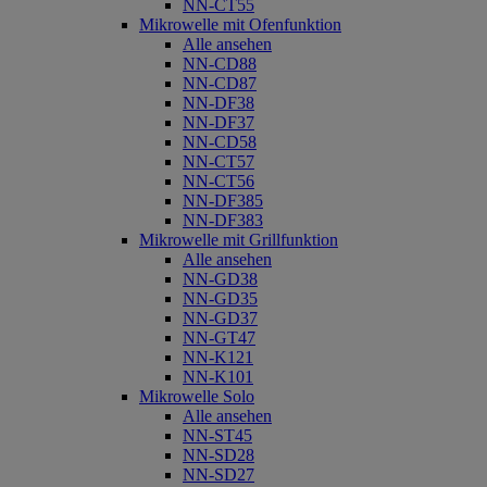
NN-CT55
Mikrowelle mit Ofenfunktion
Alle ansehen
NN-CD88
NN-CD87
NN-DF38
NN-DF37
NN-CD58
NN-CT57
NN-CT56
NN-DF385
NN-DF383
Mikrowelle mit Grillfunktion
Alle ansehen
NN-GD38
NN-GD35
NN-GD37
NN-GT47
NN-K121
NN-K101
Mikrowelle Solo
Alle ansehen
NN-ST45
NN-SD28
NN-SD27