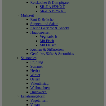
Reiskocher & Dampfgarer
SR-DA152KXE
SR-DA152WXE
Mahlzeit
Brot & Brötchen
Suppen und Salate
Kleine Gerichte & Snacks
Hauptspeisen
Vegetarisch
Mit Fisch
Mit Fleisch
Kuchen & Süßspeisen
Getränke, Säfte & Smoothies
Saisonales
Frühling
Sommer
Herbst
Winter
Ostern
Valentinstag
Weihnachten
Halloween
Ernährungsform
Vegetarisch
Vegan