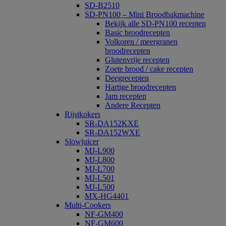
SD-B2510
SD-PN100 – Mini Broodbakmachine
Bekijk alle SD-PN100 recepten
Basic broodrecepten
Volkoren / meergranen
broodrecepten
Glutenvrije recepten
Zoete brood / cake recepten
Deegrecepten
Hartige broodrecepten
Jam recepten
Andere Recepten
Rijstkokers
SR-DA152KXE
SR-DA152WXE
Slowjuicer
MJ-L900
MJ-L800
MJ-L700
MJ-L501
MJ-L500
MX-HG4401
Multi-Cookers
NF-GM400
NF-GM600