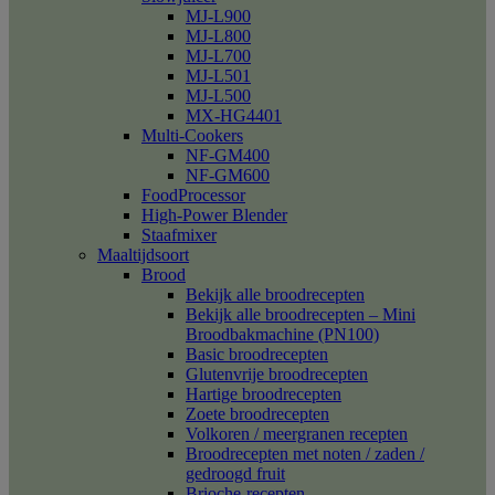
MJ-L900
MJ-L800
MJ-L700
MJ-L501
MJ-L500
MX-HG4401
Multi-Cookers
NF-GM400
NF-GM600
FoodProcessor
High-Power Blender
Staafmixer
Maaltijdsoort
Brood
Bekijk alle broodrecepten
Bekijk alle broodrecepten – Mini
Broodbakmachine (PN100)
Basic broodrecepten
Glutenvrije broodrecepten
Hartige broodrecepten
Zoete broodrecepten
Volkoren / meergranen recepten
Broodrecepten met noten / zaden /
gedroogd fruit
Brioche-recepten