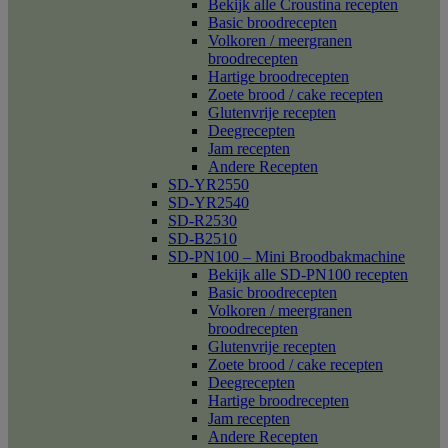
Bekijk alle Croustina recepten
Basic broodrecepten
Volkoren / meergranen
broodrecepten
Hartige broodrecepten
Zoete brood / cake recepten
Glutenvrije recepten
Deegrecepten
Jam recepten
Andere Recepten
SD-YR2550
SD-YR2540
SD-R2530
SD-B2510
SD-PN100 – Mini Broodbakmachine
Bekijk alle SD-PN100 recepten
Basic broodrecepten
Volkoren / meergranen
broodrecepten
Glutenvrije recepten
Zoete brood / cake recepten
Deegrecepten
Hartige broodrecepten
Jam recepten
Andere Recepten