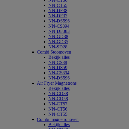
NN-CT56
NN-CT55
NN-DF38
NN-DF37
NN-DS596
NN-CS894
NN-DF383
NN-GD38
NN-GD35
NN-SD28
Combi Stoomoven
Bekijk alles
NN-CS88
NN-DS59
NN-CS894
NN-DS596
Air Fryer Magnetrons
Bekijk alles
NN-CD88
NN-CD58
NN-CT57
NN-CT56
NN-CT55
Combi magnetronoven
Bekijk alles