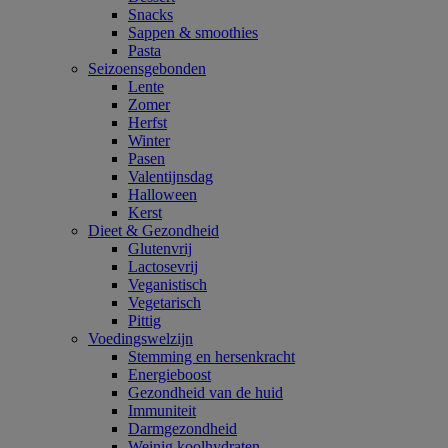
Snacks
Sappen & smoothies
Pasta
Seizoensgebonden
Lente
Zomer
Herfst
Winter
Pasen
Valentijnsdag
Halloween
Kerst
Dieet & Gezondheid
Glutenvrij
Lactosevrij
Veganistisch
Vegetarisch
Pittig
Voedingswelzijn
Stemming en hersenkracht
Energieboost
Gezondheid van de huid
Immuniteit
Darmgezondheid
Weinig koolhydraten