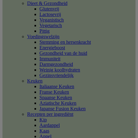
Dieet & Gezondheid
Glutenvrij
Lactosevrij
Veganistisch
Vegetarisch
Pittig
Voedingswelzijn
Stemming en hersenkracht
Energieboost
Gezondheid van de huid
Immuniteit
Darmgezondheid
Weinig koolhydraten
Gezinsvriendelijk
Keuken
Italiaanse Keuken
Franse Keuken
Spaanse Keuken
Aziatische Keuken
Japanse Fusion Keuken
Recepten per ingrediënt
Kip
Aardappel
Kaas
Appel