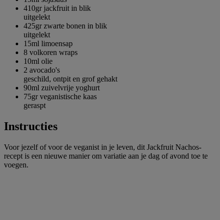
410gr
jackfruit in blik
uitgelekt
425gr
zwarte bonen in blik
uitgelekt
15ml
limoensap
8
volkoren wraps
10ml
olie
2
avocado's
geschild, ontpit en grof gehakt
90ml
zuivelvrije yoghurt
75gr
veganistische kaas
geraspt
Instructies
Voor jezelf of voor de veganist in je leven, dit Jackfruit Nachos-
recept is een nieuwe manier om variatie aan je dag of avond toe te
voegen.