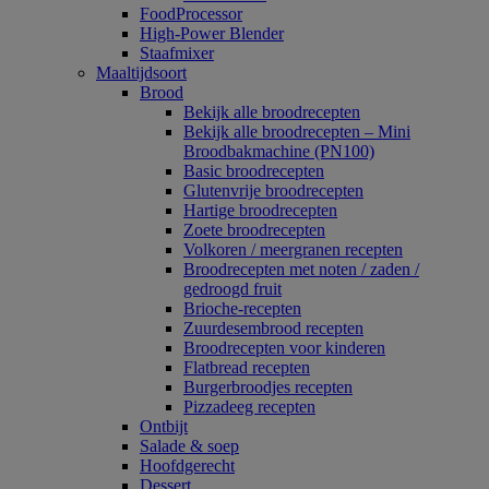
FoodProcessor
High-Power Blender
Staafmixer
Maaltijdsoort
Brood
Bekijk alle broodrecepten
Bekijk alle broodrecepten – Mini
Broodbakmachine (PN100)
Basic broodrecepten
Glutenvrije broodrecepten
Hartige broodrecepten
Zoete broodrecepten
Volkoren / meergranen recepten
Broodrecepten met noten / zaden /
gedroogd fruit
Brioche-recepten
Zuurdesembrood recepten
Broodrecepten voor kinderen
Flatbread recepten
Burgerbroodjes recepten
Pizzadeeg recepten
Ontbijt
Salade & soep
Hoofdgerecht
Dessert