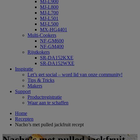
MJ-L900
MJ-L800
MJ-L700
MJ-L501
MJ-L500
MX-HG4401
Multi-Cookers
NF-GM600
NF-GM400
Rijstkokers
SR-DA152KXE
SR-DA152WXE
Inspiratie
Let’s get social – word lid van onze community!
Tips & Tricks
Makers
Support
Productregistratie
Waar aan te schaffen
Home
Recepten
Nacho’s met pulled jackfruit recept
Nacho’s met pulled jackfruit