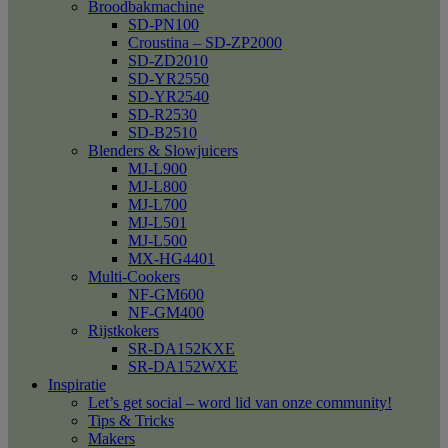
Broodbakmachine
SD-PN100
Croustina – SD-ZP2000
SD-ZD2010
SD-YR2550
SD-YR2540
SD-R2530
SD-B2510
Blenders & Slowjuicers
MJ-L900
MJ-L800
MJ-L700
MJ-L501
MJ-L500
MX-HG4401
Multi-Cookers
NF-GM600
NF-GM400
Rijstkokers
SR-DA152KXE
SR-DA152WXE
Inspiratie
Let’s get social – word lid van onze community!
Tips & Tricks
Makers