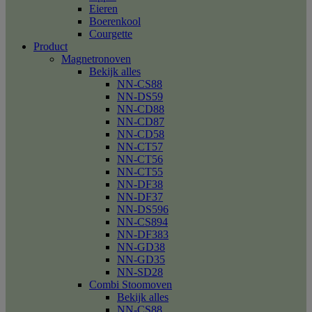
Eieren
Boerenkool
Courgette
Product
Magnetronoven
Bekijk alles
NN-CS88
NN-DS59
NN-CD88
NN-CD87
NN-CD58
NN-CT57
NN-CT56
NN-CT55
NN-DF38
NN-DF37
NN-DS596
NN-CS894
NN-DF383
NN-GD38
NN-GD35
NN-SD28
Combi Stoomoven
Bekijk alles
NN-CS88