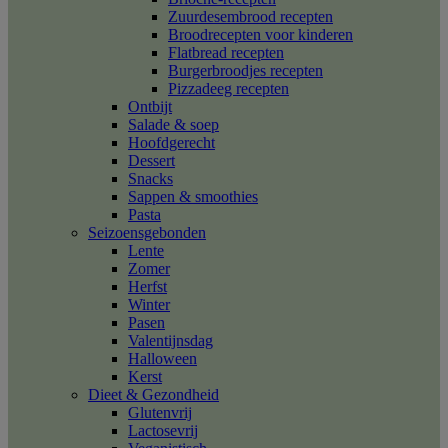
Zuurdesembrood recepten
Broodrecepten voor kinderen
Flatbread recepten
Burgerbroodjes recepten
Pizzadeeg recepten
Ontbijt
Salade & soep
Hoofdgerecht
Dessert
Snacks
Sappen & smoothies
Pasta
Seizoensgebonden
Lente
Zomer
Herfst
Winter
Pasen
Valentijnsdag
Halloween
Kerst
Dieet & Gezondheid
Glutenvrij
Lactosevrij