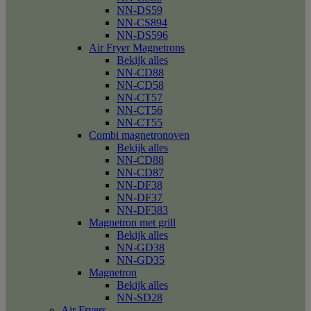
NN-DS59
NN-CS894
NN-DS596
Air Fryer Magnetrons
Bekijk alles
NN-CD88
NN-CD58
NN-CT57
NN-CT56
NN-CT55
Combi magnetronoven
Bekijk alles
NN-CD88
NN-CD87
NN-DF38
NN-DF37
NN-DF383
Magnetron met grill
Bekijk alles
NN-GD38
NN-GD35
Magnetron
Bekijk alles
NN-SD28
Air Fryers