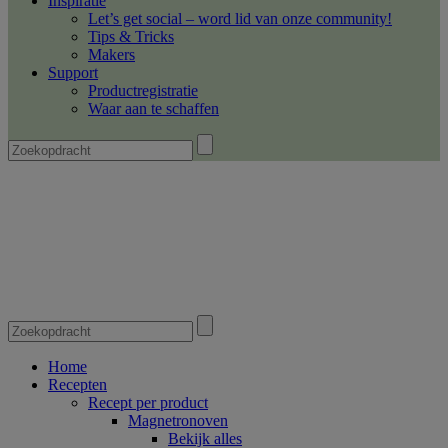
Inspiratie
Let’s get social – word lid van onze community!
Tips & Tricks
Makers
Support
Productregistratie
Waar aan te schaffen
Home
Recepten
Recept per product
Magnetronoven
Bekijk alles