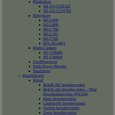
Rijstkokers
SR-DA152KXE
SR-DA152WXE
Slowjuicer
MJ-L900
MJ-L800
MJ-L700
MJ-L501
MJ-L500
MX-HG4401
Multi-Cookers
NF-GM400
NF-GM600
FoodProcessor
High-Power Blender
Staafmixer
Maaltijdsoort
Brood
Bekijk alle broodrecepten
Bekijk alle broodrecepten – Mini
Broodbakmachine (PN100)
Basic broodrecepten
Glutenvrije broodrecepten
Hartige broodrecepten
Zoete broodrecepten