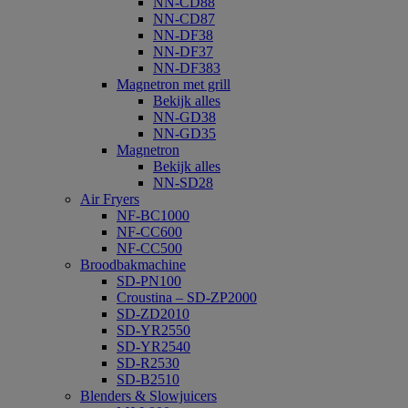
NN-CD88
NN-CD87
NN-DF38
NN-DF37
NN-DF383
Magnetron met grill
Bekijk alles
NN-GD38
NN-GD35
Magnetron
Bekijk alles
NN-SD28
Air Fryers
NF-BC1000
NF-CC600
NF-CC500
Broodbakmachine
SD-PN100
Croustina – SD-ZP2000
SD-ZD2010
SD-YR2550
SD-YR2540
SD-R2530
SD-B2510
Blenders & Slowjuicers