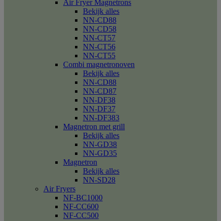
Air Fryer Magnetrons
Bekijk alles
NN-CD88
NN-CD58
NN-CT57
NN-CT56
NN-CT55
Combi magnetronoven
Bekijk alles
NN-CD88
NN-CD87
NN-DF38
NN-DF37
NN-DF383
Magnetron met grill
Bekijk alles
NN-GD38
NN-GD35
Magnetron
Bekijk alles
NN-SD28
Air Fryers
NF-BC1000
NF-CC600
NF-CC500