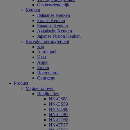
Gezinsvriendelijk
Keuken
Italiaanse Keuken
Franse Keuken
Spaanse Keuken
Aziatische Keuken
Japanse Fusion Keuken
Recepten per ingrediënt
Kip
Aardappel
Kaas
Appel
Eieren
Boerenkool
Courgette
Product
Magnetronoven
Bekijk alles
NN-CS88
NN-DS59
NN-CD88
NN-CD87
NN-CD58
NN-CT57