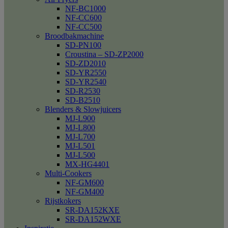
NF-BC1000
NF-CC600
NF-CC500
Broodbakmachine
SD-PN100
Croustina – SD-ZP2000
SD-ZD2010
SD-YR2550
SD-YR2540
SD-R2530
SD-B2510
Blenders & Slowjuicers
MJ-L900
MJ-L800
MJ-L700
MJ-L501
MJ-L500
MX-HG4401
Multi-Cookers
NF-GM600
NF-GM400
Rijstkokers
SR-DA152KXE
SR-DA152WXE