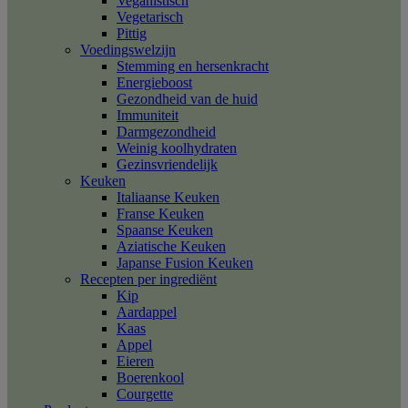
Veganistisch
Vegetarisch
Pittig
Voedingswelzijn
Stemming en hersenkracht
Energieboost
Gezondheid van de huid
Immuniteit
Darmgezondheid
Weinig koolhydraten
Gezinsvriendelijk
Keuken
Italiaanse Keuken
Franse Keuken
Spaanse Keuken
Aziatische Keuken
Japanse Fusion Keuken
Recepten per ingrediënt
Kip
Aardappel
Kaas
Appel
Eieren
Boerenkool
Courgette