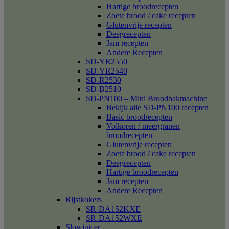
Hartige broodrecepten
Zoete brood / cake recepten
Glutenvrije recepten
Deegrecepten
Jam recepten
Andere Recepten
SD-YR2550
SD-YR2540
SD-R2530
SD-B2510
SD-PN100 – Mini Broodbakmachine
Bekijk alle SD-PN100 recepten
Basic broodrecepten
Volkoren / meergranen
broodrecepten
Glutenvrije recepten
Zoete brood / cake recepten
Deegrecepten
Hartige broodrecepten
Jam recepten
Andere Recepten
Rijstkokers
SR-DA152KXE
SR-DA152WXE
Slowjuicer