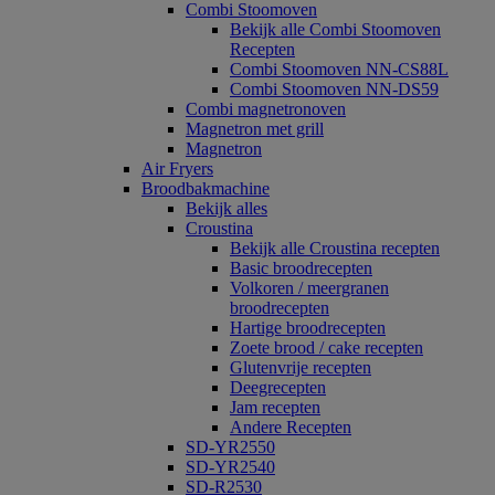
Combi Stoomoven
Bekijk alle Combi Stoomoven
Recepten
Combi Stoomoven NN-CS88L
Combi Stoomoven NN-DS59
Combi magnetronoven
Magnetron met grill
Magnetron
Air Fryers
Broodbakmachine
Bekijk alles
Croustina
Bekijk alle Croustina recepten
Basic broodrecepten
Volkoren / meergranen
broodrecepten
Hartige broodrecepten
Zoete brood / cake recepten
Glutenvrije recepten
Deegrecepten
Jam recepten
Andere Recepten
SD-YR2550
SD-YR2540
SD-R2530