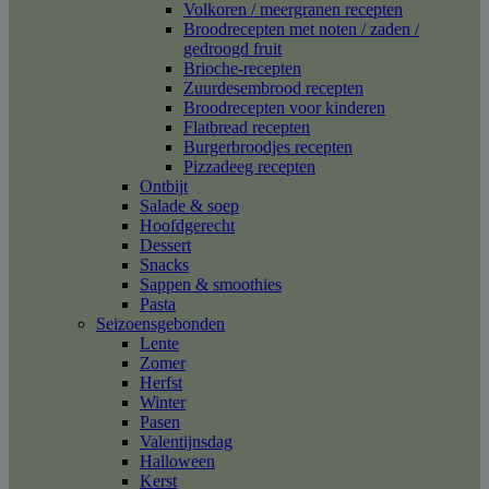
Volkoren / meergranen recepten
Broodrecepten met noten / zaden /
gedroogd fruit
Brioche-recepten
Zuurdesembrood recepten
Broodrecepten voor kinderen
Flatbread recepten
Burgerbroodjes recepten
Pizzadeeg recepten
Ontbijt
Salade & soep
Hoofdgerecht
Dessert
Snacks
Sappen & smoothies
Pasta
Seizoensgebonden
Lente
Zomer
Herfst
Winter
Pasen
Valentijnsdag
Halloween
Kerst