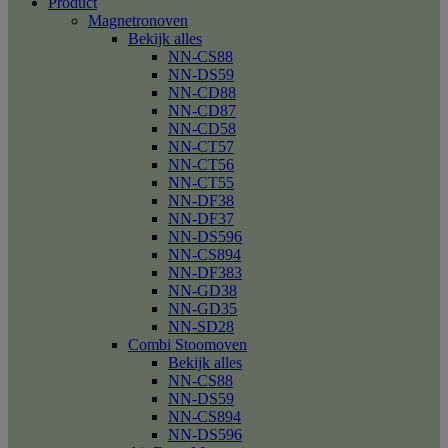
Product
Magnetronoven
Bekijk alles
NN-CS88
NN-DS59
NN-CD88
NN-CD87
NN-CD58
NN-CT57
NN-CT56
NN-CT55
NN-DF38
NN-DF37
NN-DS596
NN-CS894
NN-DF383
NN-GD38
NN-GD35
NN-SD28
Combi Stoomoven
Bekijk alles
NN-CS88
NN-DS59
NN-CS894
NN-DS596