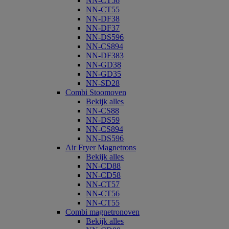
NN-CT56
NN-CT55
NN-DF38
NN-DF37
NN-DS596
NN-CS894
NN-DF383
NN-GD38
NN-GD35
NN-SD28
Combi Stoomoven
Bekijk alles
NN-CS88
NN-DS59
NN-CS894
NN-DS596
Air Fryer Magnetrons
Bekijk alles
NN-CD88
NN-CD58
NN-CT57
NN-CT56
NN-CT55
Combi magnetronoven
Bekijk alles