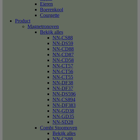
Eieren
Boerenkool
Courgette
Product
Magnetronoven
Bekijk alles
NN-CS88
NN-DS59
NN-CD88
NN-CD87
NN-CD58
NN-CT57
NN-CT56
NN-CT55
NN-DF38
NN-DF37
NN-DS596
NN-CS894
NN-DF383
NN-GD38
NN-GD35
NN-SD28
Combi Stoomoven
Bekijk alles
NN-CS88