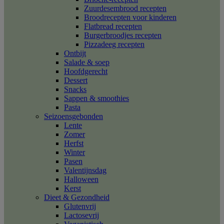
Zuurdesembrood recepten
Broodrecepten voor kinderen
Flatbread recepten
Burgerbroodjes recepten
Pizzadeeg recepten
Ontbijt
Salade & soep
Hoofdgerecht
Dessert
Snacks
Sappen & smoothies
Pasta
Seizoensgebonden
Lente
Zomer
Herfst
Winter
Pasen
Valentijnsdag
Halloween
Kerst
Dieet & Gezondheid
Glutenvrij
Lactosevrij