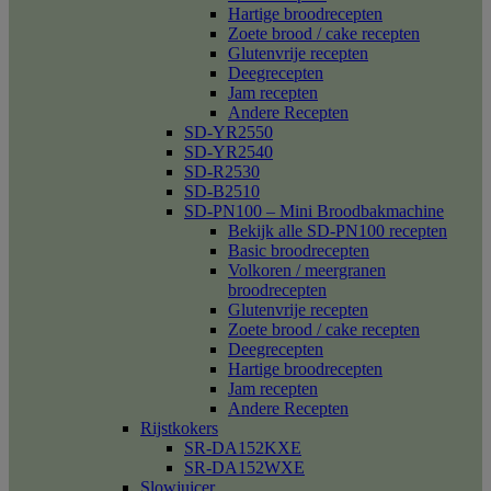
Hartige broodrecepten
Zoete brood / cake recepten
Glutenvrije recepten
Deegrecepten
Jam recepten
Andere Recepten
SD-YR2550
SD-YR2540
SD-R2530
SD-B2510
SD-PN100 – Mini Broodbakmachine
Bekijk alle SD-PN100 recepten
Basic broodrecepten
Volkoren / meergranen
broodrecepten
Glutenvrije recepten
Zoete brood / cake recepten
Deegrecepten
Hartige broodrecepten
Jam recepten
Andere Recepten
Rijstkokers
SR-DA152KXE
SR-DA152WXE
Slowjuicer