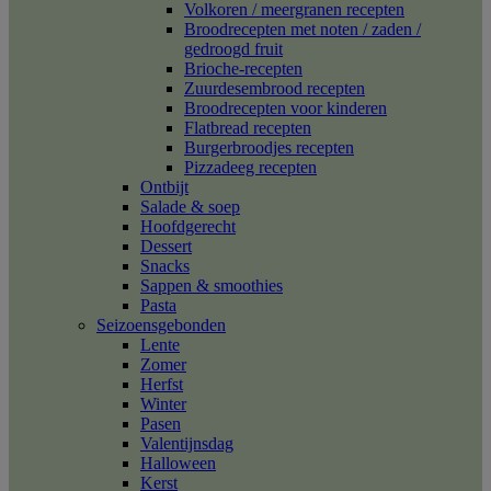
Volkoren / meergranen recepten
Broodrecepten met noten / zaden /
gedroogd fruit
Brioche-recepten
Zuurdesembrood recepten
Broodrecepten voor kinderen
Flatbread recepten
Burgerbroodjes recepten
Pizzadeeg recepten
Ontbijt
Salade & soep
Hoofdgerecht
Dessert
Snacks
Sappen & smoothies
Pasta
Seizoensgebonden
Lente
Zomer
Herfst
Winter
Pasen
Valentijnsdag
Halloween
Kerst