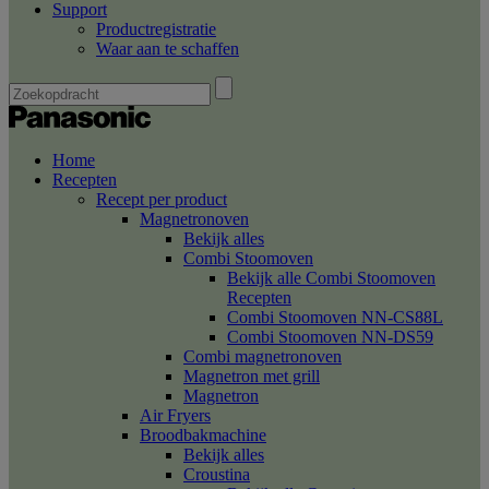
Support
Productregistratie
Waar aan te schaffen
Home
Recepten
Recept per product
Magnetronoven
Bekijk alles
Combi Stoomoven
Bekijk alle Combi Stoomoven
Recepten
Combi Stoomoven NN-CS88L
Combi Stoomoven NN-DS59
Combi magnetronoven
Magnetron met grill
Magnetron
Air Fryers
Broodbakmachine
Bekijk alles
Croustina