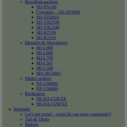
Broodbakmachine
SD-PN100
Croustina – SD-ZP2000
SD-ZD2010
SD-YR2550
SD-YR2540
SD-R2530
SD-B2510
Blenders & Slowjuicers
MJ-L900
MJ-L800
MJ-L700
MJ-L501
MJ-L500
MX-HG4401
Multi-Cookers
NF-GM600
NF-GM400
Rijstkokers
SR-DA152KXE
SR-DA152WXE
Inspiratie
Let’s get social – word lid van onze community!
Tips & Tricks
Makers