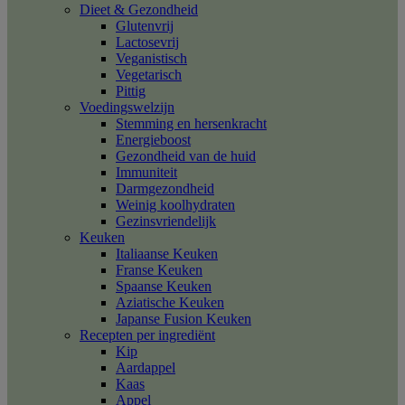
Dieet & Gezondheid
Glutenvrij
Lactosevrij
Veganistisch
Vegetarisch
Pittig
Voedingswelzijn
Stemming en hersenkracht
Energieboost
Gezondheid van de huid
Immuniteit
Darmgezondheid
Weinig koolhydraten
Gezinsvriendelijk
Keuken
Italiaanse Keuken
Franse Keuken
Spaanse Keuken
Aziatische Keuken
Japanse Fusion Keuken
Recepten per ingrediënt
Kip
Aardappel
Kaas
Appel