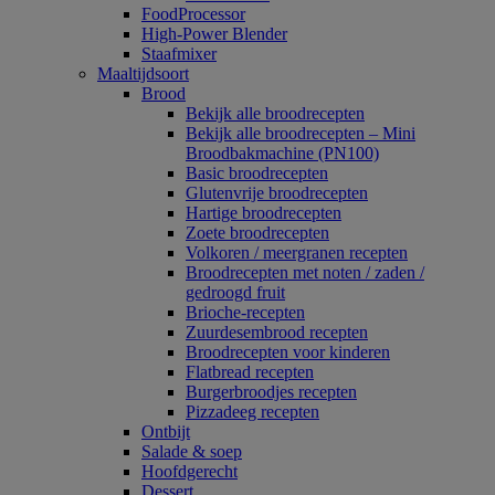
FoodProcessor
High-Power Blender
Staafmixer
Maaltijdsoort
Brood
Bekijk alle broodrecepten
Bekijk alle broodrecepten – Mini
Broodbakmachine (PN100)
Basic broodrecepten
Glutenvrije broodrecepten
Hartige broodrecepten
Zoete broodrecepten
Volkoren / meergranen recepten
Broodrecepten met noten / zaden /
gedroogd fruit
Brioche-recepten
Zuurdesembrood recepten
Broodrecepten voor kinderen
Flatbread recepten
Burgerbroodjes recepten
Pizzadeeg recepten
Ontbijt
Salade & soep
Hoofdgerecht
Dessert