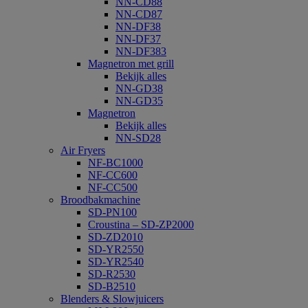
NN-CD88
NN-CD87
NN-DF38
NN-DF37
NN-DF383
Magnetron met grill
Bekijk alles
NN-GD38
NN-GD35
Magnetron
Bekijk alles
NN-SD28
Air Fryers
NF-BC1000
NF-CC600
NF-CC500
Broodbakmachine
SD-PN100
Croustina – SD-ZP2000
SD-ZD2010
SD-YR2550
SD-YR2540
SD-R2530
SD-B2510
Blenders & Slowjuicers