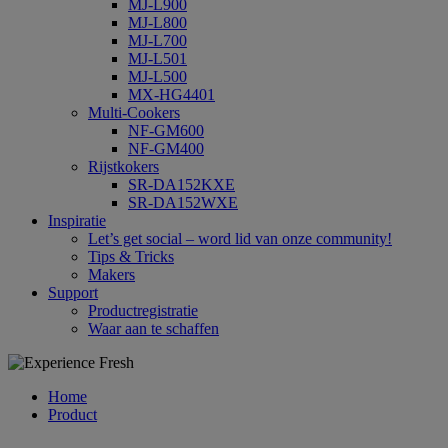
MJ-L900
MJ-L800
MJ-L700
MJ-L501
MJ-L500
MX-HG4401
Multi-Cookers
NF-GM600
NF-GM400
Rijstkokers
SR-DA152KXE
SR-DA152WXE
Inspiratie
Let’s get social – word lid van onze community!
Tips & Tricks
Makers
Support
Productregistratie
Waar aan te schaffen
Home
Product