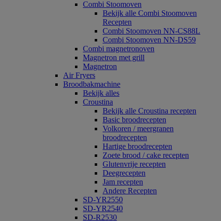
Combi Stoomoven
Bekijk alle Combi Stoomoven
Recepten
Combi Stoomoven NN-CS88L
Combi Stoomoven NN-DS59
Combi magnetronoven
Magnetron met grill
Magnetron
Air Fryers
Broodbakmachine
Bekijk alles
Croustina
Bekijk alle Croustina recepten
Basic broodrecepten
Volkoren / meergranen
broodrecepten
Hartige broodrecepten
Zoete brood / cake recepten
Glutenvrije recepten
Deegrecepten
Jam recepten
Andere Recepten
SD-YR2550
SD-YR2540
SD-R2530