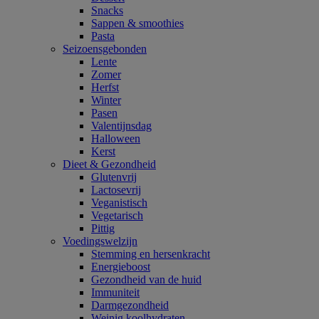
Snacks
Sappen & smoothies
Pasta
Seizoensgebonden
Lente
Zomer
Herfst
Winter
Pasen
Valentijnsdag
Halloween
Kerst
Dieet & Gezondheid
Glutenvrij
Lactosevrij
Veganistisch
Vegetarisch
Pittig
Voedingswelzijn
Stemming en hersenkracht
Energieboost
Gezondheid van de huid
Immuniteit
Darmgezondheid
Weinig koolhydraten