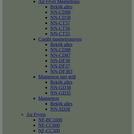
Air Fryer Magnetrons
Bekijk alles
NN-CD88
NN-CD58
NN-CT57
NN-CT56
NN-CT55
Combi magnetronoven
Bekijk alles
NN-CD88
NN-CD87
NN-DF38
NN-DF37
NN-DF383
Magnetron met grill
Bekijk alles
NN-GD38
NN-GD35
Magnetron
Bekijk alles
NN-SD28
Air Fryers
NF-BC1000
NF-CC600
NF-CC500