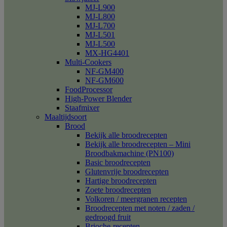
MJ-L900
MJ-L800
MJ-L700
MJ-L501
MJ-L500
MX-HG4401
Multi-Cookers
NF-GM400
NF-GM600
FoodProcessor
High-Power Blender
Staafmixer
Maaltijdsoort
Brood
Bekijk alle broodrecepten
Bekijk alle broodrecepten – Mini
Broodbakmachine (PN100)
Basic broodrecepten
Glutenvrije broodrecepten
Hartige broodrecepten
Zoete broodrecepten
Volkoren / meergranen recepten
Broodrecepten met noten / zaden /
gedroogd fruit
Brioche-recepten