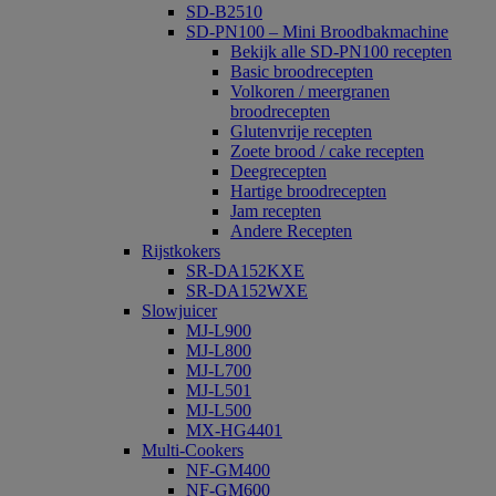
SD-B2510
SD-PN100 – Mini Broodbakmachine
Bekijk alle SD-PN100 recepten
Basic broodrecepten
Volkoren / meergranen
broodrecepten
Glutenvrije recepten
Zoete brood / cake recepten
Deegrecepten
Hartige broodrecepten
Jam recepten
Andere Recepten
Rijstkokers
SR-DA152KXE
SR-DA152WXE
Slowjuicer
MJ-L900
MJ-L800
MJ-L700
MJ-L501
MJ-L500
MX-HG4401
Multi-Cookers
NF-GM400
NF-GM600