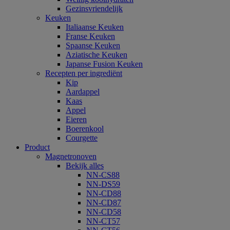
Gezinsvriendelijk
Keuken
Italiaanse Keuken
Franse Keuken
Spaanse Keuken
Aziatische Keuken
Japanse Fusion Keuken
Recepten per ingrediënt
Kip
Aardappel
Kaas
Appel
Eieren
Boerenkool
Courgette
Product
Magnetronoven
Bekijk alles
NN-CS88
NN-DS59
NN-CD88
NN-CD87
NN-CD58
NN-CT57