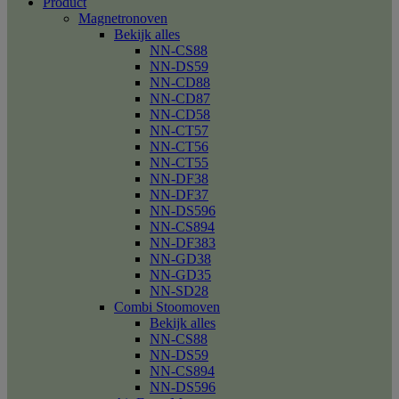
Product
Magnetronoven
Bekijk alles
NN-CS88
NN-DS59
NN-CD88
NN-CD87
NN-CD58
NN-CT57
NN-CT56
NN-CT55
NN-DF38
NN-DF37
NN-DS596
NN-CS894
NN-DF383
NN-GD38
NN-GD35
NN-SD28
Combi Stoomoven
Bekijk alles
NN-CS88
NN-DS59
NN-CS894
NN-DS596