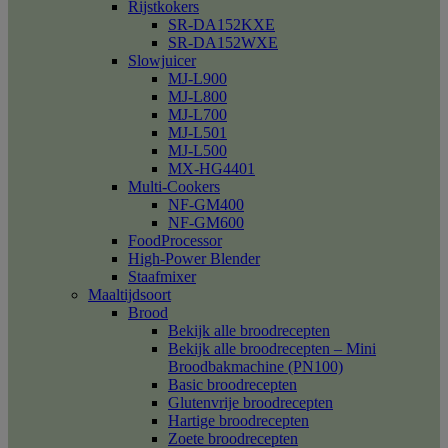
Rijstkokers
SR-DA152KXE
SR-DA152WXE
Slowjuicer
MJ-L900
MJ-L800
MJ-L700
MJ-L501
MJ-L500
MX-HG4401
Multi-Cookers
NF-GM400
NF-GM600
FoodProcessor
High-Power Blender
Staafmixer
Maaltijdsoort
Brood
Bekijk alle broodrecepten
Bekijk alle broodrecepten – Mini
Broodbakmachine (PN100)
Basic broodrecepten
Glutenvrije broodrecepten
Hartige broodrecepten
Zoete broodrecepten