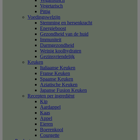
Veganistisch
Vegetarisch
Pittig
Voedingswelzijn
Stemming en hersenkracht
Energieboost
Gezondheid van de huid
Immuniteit
Darmgezondheid
Weinig koolhydraten
Gezinsvriendelijk
Keuken
Italiaanse Keuken
Franse Keuken
Spaanse Keuken
Aziatische Keuken
Japanse Fusion Keuken
Recepten per ingrediënt
Kip
Aardappel
Kaas
Appel
Eieren
Boerenkool
Courgette