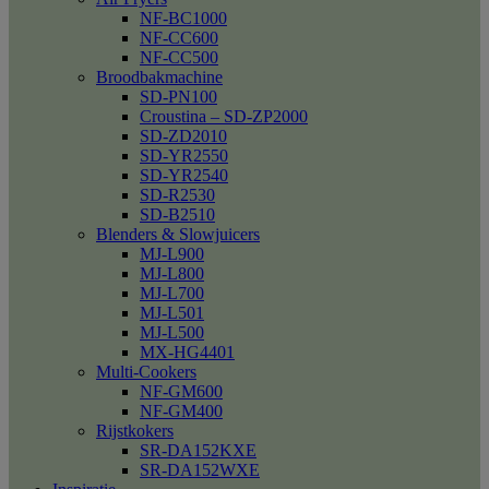
NF-BC1000
NF-CC600
NF-CC500
Broodbakmachine
SD-PN100
Croustina – SD-ZP2000
SD-ZD2010
SD-YR2550
SD-YR2540
SD-R2530
SD-B2510
Blenders & Slowjuicers
MJ-L900
MJ-L800
MJ-L700
MJ-L501
MJ-L500
MX-HG4401
Multi-Cookers
NF-GM600
NF-GM400
Rijstkokers
SR-DA152KXE
SR-DA152WXE