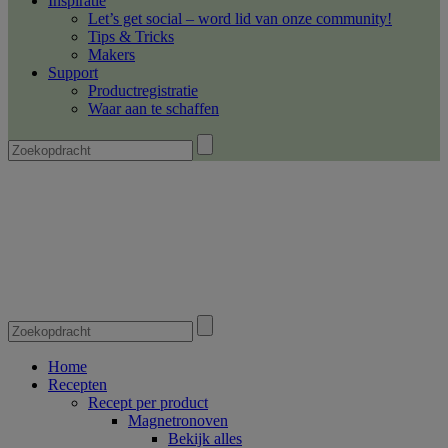
Inspiratie
Let’s get social – word lid van onze community!
Tips & Tricks
Makers
Support
Productregistratie
Waar aan te schaffen
Home
Recepten
Recept per product
Magnetronoven
Bekijk alles