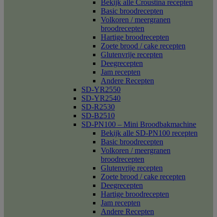
Bekijk alle Croustina recepten
Basic broodrecepten
Volkoren / meergranen
broodrecepten
Hartige broodrecepten
Zoete brood / cake recepten
Glutenvrije recepten
Deegrecepten
Jam recepten
Andere Recepten
SD-YR2550
SD-YR2540
SD-R2530
SD-B2510
SD-PN100 – Mini Broodbakmachine
Bekijk alle SD-PN100 recepten
Basic broodrecepten
Volkoren / meergranen
broodrecepten
Glutenvrije recepten
Zoete brood / cake recepten
Deegrecepten
Hartige broodrecepten
Jam recepten
Andere Recepten