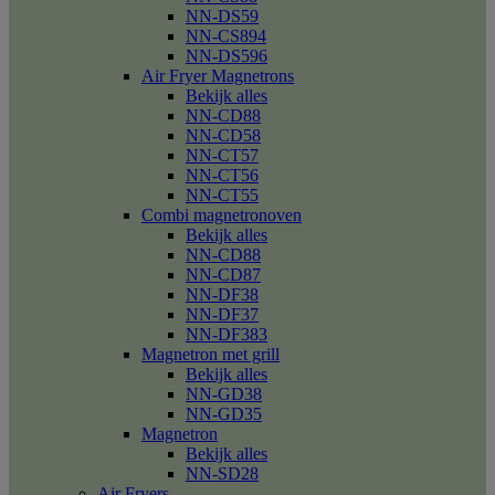
NN-DS59
NN-CS894
NN-DS596
Air Fryer Magnetrons
Bekijk alles
NN-CD88
NN-CD58
NN-CT57
NN-CT56
NN-CT55
Combi magnetronoven
Bekijk alles
NN-CD88
NN-CD87
NN-DF38
NN-DF37
NN-DF383
Magnetron met grill
Bekijk alles
NN-GD38
NN-GD35
Magnetron
Bekijk alles
NN-SD28
Air Fryers