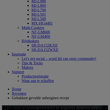
MJ-L900
MJ-L800
MJ-L700
MJ-L501
MJ-L500
MX-HG4401
Multi-Cookers
NF-GM600
NF-GM400
Rijstkokers
SR-DA152KXE
SR-DA152WXE
Inspiratie
Let’s get social – word lid van onze community!
Tips & Tricks
Makers
Support
Productregistratie
Waar aan te schaffen
Home
Recepten
Gebakken gevulde aubergines recept
Gebakken gevulde aubergines