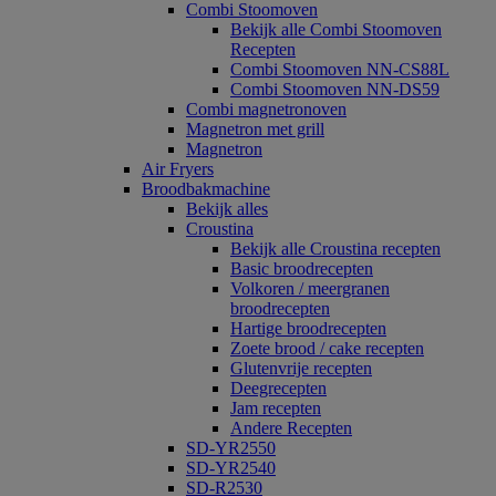
Combi Stoomoven
Bekijk alle Combi Stoomoven
Recepten
Combi Stoomoven NN-CS88L
Combi Stoomoven NN-DS59
Combi magnetronoven
Magnetron met grill
Magnetron
Air Fryers
Broodbakmachine
Bekijk alles
Croustina
Bekijk alle Croustina recepten
Basic broodrecepten
Volkoren / meergranen
broodrecepten
Hartige broodrecepten
Zoete brood / cake recepten
Glutenvrije recepten
Deegrecepten
Jam recepten
Andere Recepten
SD-YR2550
SD-YR2540
SD-R2530