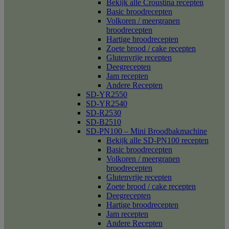
Bekijk alle Croustina recepten
Basic broodrecepten
Volkoren / meergranen
broodrecepten
Hartige broodrecepten
Zoete brood / cake recepten
Glutenvrije recepten
Deegrecepten
Jam recepten
Andere Recepten
SD-YR2550
SD-YR2540
SD-R2530
SD-B2510
SD-PN100 – Mini Broodbakmachine
Bekijk alle SD-PN100 recepten
Basic broodrecepten
Volkoren / meergranen
broodrecepten
Glutenvrije recepten
Zoete brood / cake recepten
Deegrecepten
Hartige broodrecepten
Jam recepten
Andere Recepten