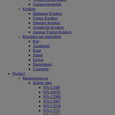
Gezinsvriendelijk
Keuken
Italiaanse Keuken
Franse Keuken
Spaanse Keuken
Aziatische Keuken
Japanse Fusion Keuken
Recepten per ingrediënt
Kip
Aardappel
Kaas
Appel
Eieren
Boerenkool
Courgette
Product
Magnetronoven
Bekijk alles
NN-CS88
NN-DS59
NN-CD88
NN-CD87
NN-CD58
NN-CT57