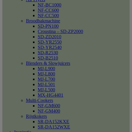
NF-BC1000
NF-CC600
NF-CC500
Broodbakmachine
SD-PN100
Croustina – SD-ZP2000
SD-ZD2010
SD-YR2550
SD-YR2540
SD-R2530
SD-B2510
Blenders & Slowjuicers
MJ-L900
MJ-L800
MJ-L700
MJ-L501
MJ-L500
MX-HG4401
Multi-Cookers
NF-GM600
NF-GM400
Rijstkokers
SR-DA152KXE
SR-DA152WXE