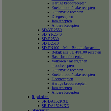
Hartige broodrecepten
Zoete brood / cake recepten
Glutenvrije recepten
Deegrecepten
Jam recepten
Andere Recepten
SD-YR2550
SD-YR2540
SD-R2530
SD-B2510
SD-PN100 – Mini Broodbakmachine
Bekijk alle SD-PN100 recepten
Basic broodrecepten
Volkoren / meergranen
broodrecepten
Glutenvrije recepten
Zoete brood / cake recepten
Deegrecepten
Hartige broodrecepten
Jam recepten
Andere Recepten
Rijstkokers
SR-DA152KXE
SR-DA152WXE
Slowjuicer