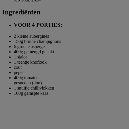
Ingrediënten
VOOR 4 PORTIES:
2 kleine
aubergines
150g bruine
champignons
6 groene
asperges
400g
gemengd gehakt
1
sjalot
1
teentje knoflook
zout
peper
400g
tomaten
gesneden (dun)
1 snuifje
chillivlokken
100g
geraspte kaas