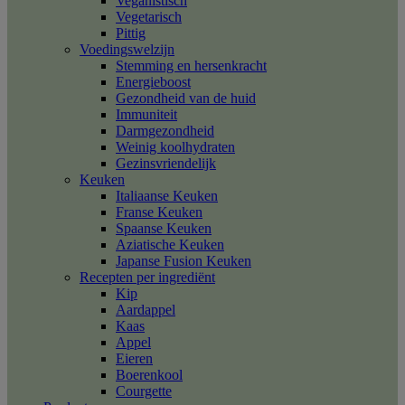
Veganistisch
Vegetarisch
Pittig
Voedingswelzijn
Stemming en hersenkracht
Energieboost
Gezondheid van de huid
Immuniteit
Darmgezondheid
Weinig koolhydraten
Gezinsvriendelijk
Keuken
Italiaanse Keuken
Franse Keuken
Spaanse Keuken
Aziatische Keuken
Japanse Fusion Keuken
Recepten per ingrediënt
Kip
Aardappel
Kaas
Appel
Eieren
Boerenkool
Courgette