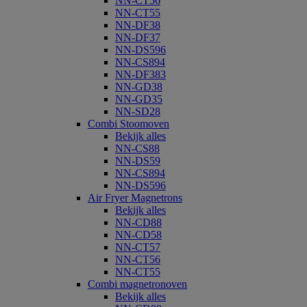
NN-CT56
NN-CT55
NN-DF38
NN-DF37
NN-DS596
NN-CS894
NN-DF383
NN-GD38
NN-GD35
NN-SD28
Combi Stoomoven
Bekijk alles
NN-CS88
NN-DS59
NN-CS894
NN-DS596
Air Fryer Magnetrons
Bekijk alles
NN-CD88
NN-CD58
NN-CT57
NN-CT56
NN-CT55
Combi magnetronoven
Bekijk alles