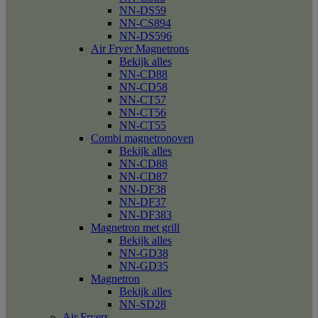
NN-DS59
NN-CS894
NN-DS596
Air Fryer Magnetrons
Bekijk alles
NN-CD88
NN-CD58
NN-CT57
NN-CT56
NN-CT55
Combi magnetronoven
Bekijk alles
NN-CD88
NN-CD87
NN-DF38
NN-DF37
NN-DF383
Magnetron met grill
Bekijk alles
NN-GD38
NN-GD35
Magnetron
Bekijk alles
NN-SD28
Air Fryers