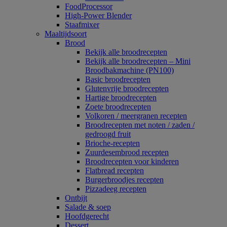
FoodProcessor
High-Power Blender
Staafmixer
Maaltijdsoort
Brood
Bekijk alle broodrecepten
Bekijk alle broodrecepten – Mini
Broodbakmachine (PN100)
Basic broodrecepten
Glutenvrije broodrecepten
Hartige broodrecepten
Zoete broodrecepten
Volkoren / meergranen recepten
Broodrecepten met noten / zaden /
gedroogd fruit
Brioche-recepten
Zuurdesembrood recepten
Broodrecepten voor kinderen
Flatbread recepten
Burgerbroodjes recepten
Pizzadeeg recepten
Ontbijt
Salade & soep
Hoofdgerecht
Dessert