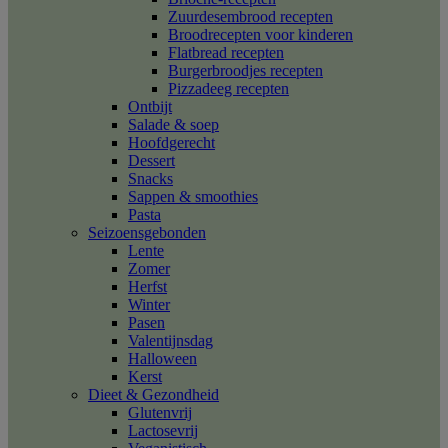
Zuurdesembrood recepten
Broodrecepten voor kinderen
Flatbread recepten
Burgerbroodjes recepten
Pizzadeeg recepten
Ontbijt
Salade & soep
Hoofdgerecht
Dessert
Snacks
Sappen & smoothies
Pasta
Seizoensgebonden
Lente
Zomer
Herfst
Winter
Pasen
Valentijnsdag
Halloween
Kerst
Dieet & Gezondheid
Glutenvrij
Lactosevrij