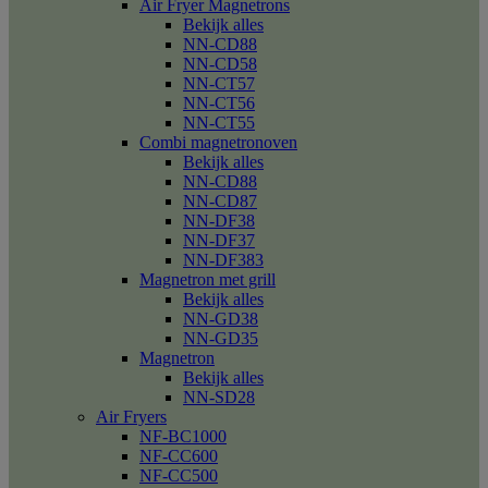
Air Fryer Magnetrons
Bekijk alles
NN-CD88
NN-CD58
NN-CT57
NN-CT56
NN-CT55
Combi magnetronoven
Bekijk alles
NN-CD88
NN-CD87
NN-DF38
NN-DF37
NN-DF383
Magnetron met grill
Bekijk alles
NN-GD38
NN-GD35
Magnetron
Bekijk alles
NN-SD28
Air Fryers
NF-BC1000
NF-CC600
NF-CC500