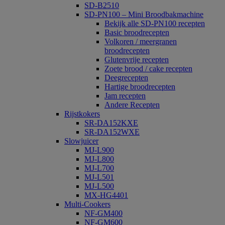
SD-B2510
SD-PN100 – Mini Broodbakmachine
Bekijk alle SD-PN100 recepten
Basic broodrecepten
Volkoren / meergranen
broodrecepten
Glutenvrije recepten
Zoete brood / cake recepten
Deegrecepten
Hartige broodrecepten
Jam recepten
Andere Recepten
Rijstkokers
SR-DA152KXE
SR-DA152WXE
Slowjuicer
MJ-L900
MJ-L800
MJ-L700
MJ-L501
MJ-L500
MX-HG4401
Multi-Cookers
NF-GM400
NF-GM600