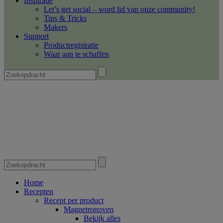
Inspiratie
Let’s get social – word lid van onze community!
Tips & Tricks
Makers
Support
Productregistratie
Waar aan te schaffen
Home
Recepten
Recept per product
Magnetronoven
Bekijk alles