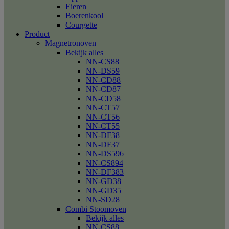
Eieren
Boerenkool
Courgette
Product
Magnetronoven
Bekijk alles
NN-CS88
NN-DS59
NN-CD88
NN-CD87
NN-CD58
NN-CT57
NN-CT56
NN-CT55
NN-DF38
NN-DF37
NN-DS596
NN-CS894
NN-DF383
NN-GD38
NN-GD35
NN-SD28
Combi Stoomoven
Bekijk alles
NN-CS88