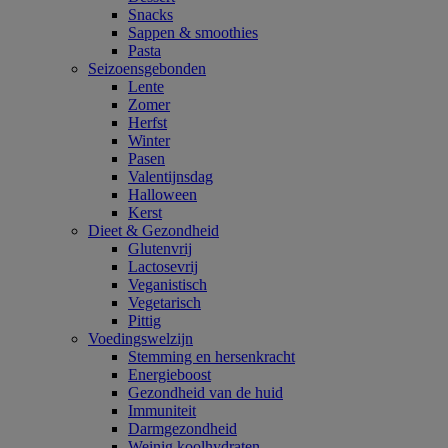
Snacks
Sappen & smoothies
Pasta
Seizoensgebonden
Lente
Zomer
Herfst
Winter
Pasen
Valentijnsdag
Halloween
Kerst
Dieet & Gezondheid
Glutenvrij
Lactosevrij
Veganistisch
Vegetarisch
Pittig
Voedingswelzijn
Stemming en hersenkracht
Energieboost
Gezondheid van de huid
Immuniteit
Darmgezondheid
Weinig koolhydraten