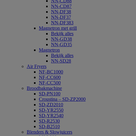
NN-CD88
NN-CD87
NN-DF38
NN-DF37
NN-DF383
Magnetron met grill
Bekijk alles
NN-GD38
NN-GD35
Magnetron
Bekijk alles
NN-SD28
Air Fryers
NF-BC1000
NF-CC600
NF-CC500
Broodbakmachine
SD-PN100
Croustina – SD-ZP2000
SD-ZD2010
SD-YR2550
SD-YR2540
SD-R2530
SD-B2510
Blenders & Slowjuicers