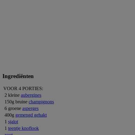
Ingrediënten
VOOR 4 PORTIES:
2 kleine
aubergines
150g bruine
champignons
6 groene
asperges
400g
gemengd gehakt
1
sjalot
1
teentje knoflook
zout