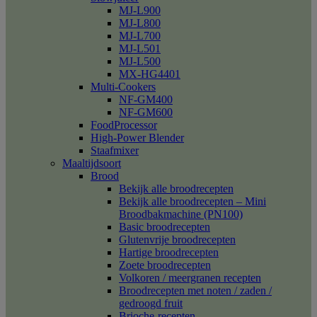
MJ-L900
MJ-L800
MJ-L700
MJ-L501
MJ-L500
MX-HG4401
Multi-Cookers
NF-GM400
NF-GM600
FoodProcessor
High-Power Blender
Staafmixer
Maaltijdsoort
Brood
Bekijk alle broodrecepten
Bekijk alle broodrecepten – Mini
Broodbakmachine (PN100)
Basic broodrecepten
Glutenvrije broodrecepten
Hartige broodrecepten
Zoete broodrecepten
Volkoren / meergranen recepten
Broodrecepten met noten / zaden /
gedroogd fruit
Brioche-recepten