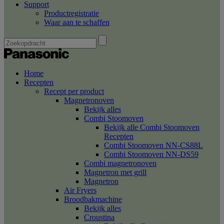
Support
Productregistratie
Waar aan te schaffen
Home
Recepten
Recept per product
Magnetronoven
Bekijk alles
Combi Stoomoven
Bekijk alle Combi Stoomoven
Recepten
Combi Stoomoven NN-CS88L
Combi Stoomoven NN-DS59
Combi magnetronoven
Magnetron met grill
Magnetron
Air Fryers
Broodbakmachine
Bekijk alles
Croustina