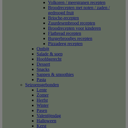
Volkoren / meergranen recepten
Broodrecepten met noten / zaden /
gedroogd fruit
Brioche-recepten
Zuurdesembrood recepten
Broodrecepten voor kinderen
Flatbread recepten
Burgerbroodjes recepten
Pizzadeeg recepten
Ontbijt
Salade & soep
Hoofdgerecht
Dessert
Snacks
Sappen & smoothies
Pasta
Seizoensgebonden
Lente
Zomer
Herfst
Winter
Pasen
Valentijnsdag
Halloween
Kerst