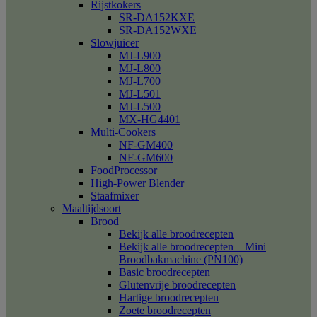
Rijstkokers
SR-DA152KXE
SR-DA152WXE
Slowjuicer
MJ-L900
MJ-L800
MJ-L700
MJ-L501
MJ-L500
MX-HG4401
Multi-Cookers
NF-GM400
NF-GM600
FoodProcessor
High-Power Blender
Staafmixer
Maaltijdsoort
Brood
Bekijk alle broodrecepten
Bekijk alle broodrecepten – Mini
Broodbakmachine (PN100)
Basic broodrecepten
Glutenvrije broodrecepten
Hartige broodrecepten
Zoete broodrecepten