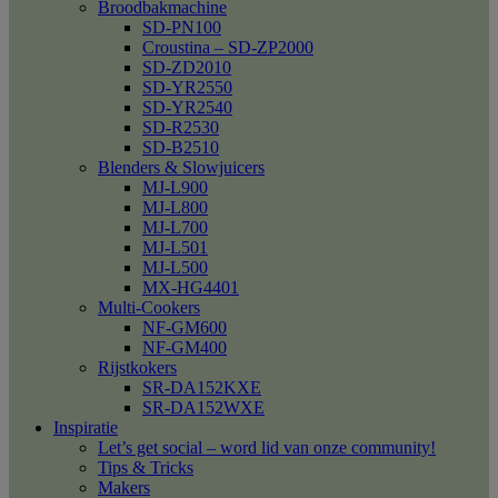
Broodbakmachine
SD-PN100
Croustina – SD-ZP2000
SD-ZD2010
SD-YR2550
SD-YR2540
SD-R2530
SD-B2510
Blenders & Slowjuicers
MJ-L900
MJ-L800
MJ-L700
MJ-L501
MJ-L500
MX-HG4401
Multi-Cookers
NF-GM600
NF-GM400
Rijstkokers
SR-DA152KXE
SR-DA152WXE
Inspiratie
Let’s get social – word lid van onze community!
Tips & Tricks
Makers