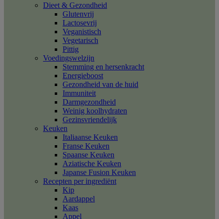
Dieet & Gezondheid
Glutenvrij
Lactosevrij
Veganistisch
Vegetarisch
Pittig
Voedingswelzijn
Stemming en hersenkracht
Energieboost
Gezondheid van de huid
Immuniteit
Darmgezondheid
Weinig koolhydraten
Gezinsvriendelijk
Keuken
Italiaanse Keuken
Franse Keuken
Spaanse Keuken
Aziatische Keuken
Japanse Fusion Keuken
Recepten per ingrediënt
Kip
Aardappel
Kaas
Appel