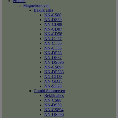
Product
Magnetronoven
Bekijk alles
NN-CS88
NN-DS59
NN-CD88
NN-CD87
NN-CD58
NN-CT57
NN-CT56
NN-CT55
NN-DF38
NN-DF37
NN-DS596
NN-CS894
NN-DF383
NN-GD38
NN-GD35
NN-SD28
Combi Stoomoven
Bekijk alles
NN-CS88
NN-DS59
NN-CS894
NN-DS596