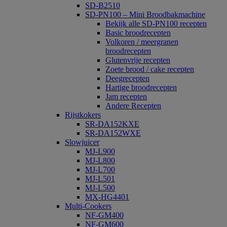
SD-B2510
SD-PN100 – Mini Broodbakmachine
Bekijk alle SD-PN100 recepten
Basic broodrecepten
Volkoren / meergranen
broodrecepten
Glutenvrije recepten
Zoete brood / cake recepten
Deegrecepten
Hartige broodrecepten
Jam recepten
Andere Recepten
Rijstkokers
SR-DA152KXE
SR-DA152WXE
Slowjuicer
MJ-L900
MJ-L800
MJ-L700
MJ-L501
MJ-L500
MX-HG4401
Multi-Cookers
NF-GM400
NF-GM600