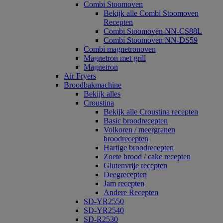
Combi Stoomoven
Bekijk alle Combi Stoomoven
Recepten
Combi Stoomoven NN-CS88L
Combi Stoomoven NN-DS59
Combi magnetronoven
Magnetron met grill
Magnetron
Air Fryers
Broodbakmachine
Bekijk alles
Croustina
Bekijk alle Croustina recepten
Basic broodrecepten
Volkoren / meergranen
broodrecepten
Hartige broodrecepten
Zoete brood / cake recepten
Glutenvrije recepten
Deegrecepten
Jam recepten
Andere Recepten
SD-YR2550
SD-YR2540
SD-R2530