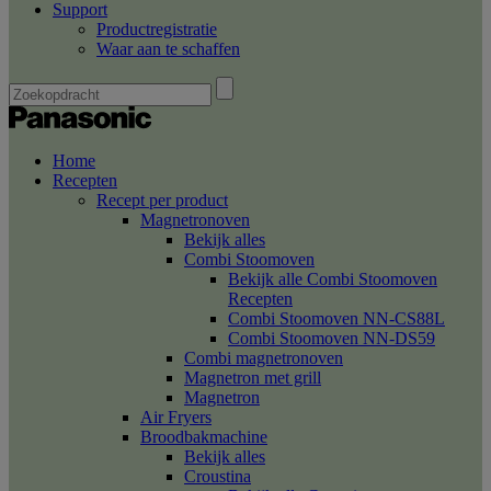
Support
Productregistratie
Waar aan te schaffen
Home
Recepten
Recept per product
Magnetronoven
Bekijk alles
Combi Stoomoven
Bekijk alle Combi Stoomoven
Recepten
Combi Stoomoven NN-CS88L
Combi Stoomoven NN-DS59
Combi magnetronoven
Magnetron met grill
Magnetron
Air Fryers
Broodbakmachine
Bekijk alles
Croustina