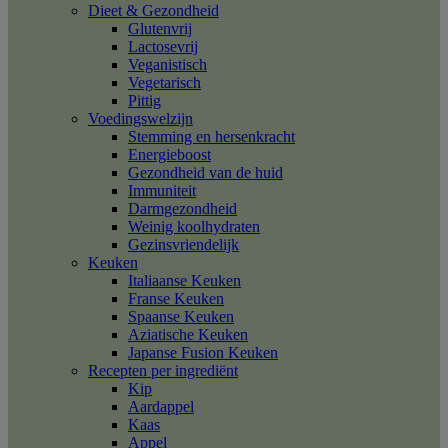
Dieet & Gezondheid
Glutenvrij
Lactosevrij
Veganistisch
Vegetarisch
Pittig
Voedingswelzijn
Stemming en hersenkracht
Energieboost
Gezondheid van de huid
Immuniteit
Darmgezondheid
Weinig koolhydraten
Gezinsvriendelijk
Keuken
Italiaanse Keuken
Franse Keuken
Spaanse Keuken
Aziatische Keuken
Japanse Fusion Keuken
Recepten per ingrediënt
Kip
Aardappel
Kaas
Appel