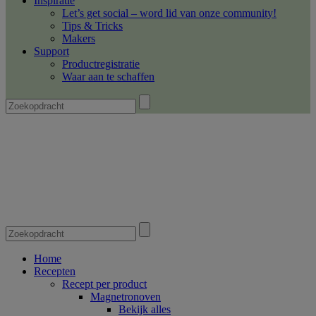
Inspiratie
Let’s get social – word lid van onze community!
Tips & Tricks
Makers
Support
Productregistratie
Waar aan te schaffen
Home
Recepten
Recept per product
Magnetronoven
Bekijk alles