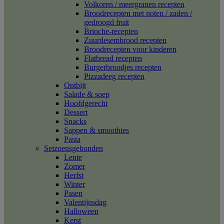
Volkoren / meergranen recepten
Broodrecepten met noten / zaden /
gedroogd fruit
Brioche-recepten
Zuurdesembrood recepten
Broodrecepten voor kinderen
Flatbread recepten
Burgerbroodjes recepten
Pizzadeeg recepten
Ontbijt
Salade & soep
Hoofdgerecht
Dessert
Snacks
Sappen & smoothies
Pasta
Seizoensgebonden
Lente
Zomer
Herfst
Winter
Pasen
Valentijnsdag
Halloween
Kerst