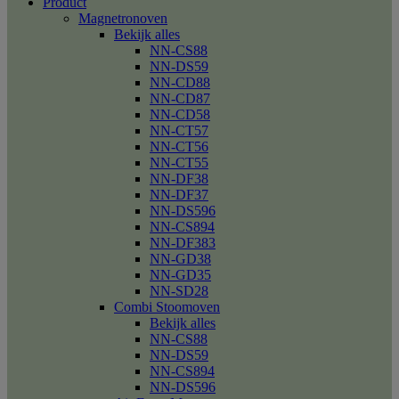
Product
Magnetronoven
Bekijk alles
NN-CS88
NN-DS59
NN-CD88
NN-CD87
NN-CD58
NN-CT57
NN-CT56
NN-CT55
NN-DF38
NN-DF37
NN-DS596
NN-CS894
NN-DF383
NN-GD38
NN-GD35
NN-SD28
Combi Stoomoven
Bekijk alles
NN-CS88
NN-DS59
NN-CS894
NN-DS596