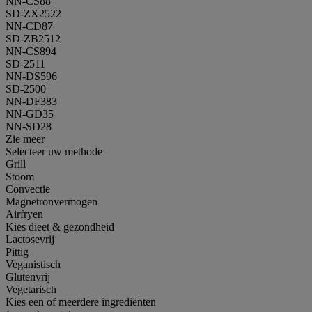
NN-CS88
SD-ZX2522
NN-CD87
SD-ZB2512
NN-CS894
SD-2511
NN-DS596
SD-2500
NN-DF383
NN-GD35
NN-SD28
Zie meer
Selecteer uw methode
Grill
Stoom
Convectie
Magnetronvermogen
Airfryen
Kies dieet & gezondheid
Lactosevrij
Pittig
Veganistisch
Glutenvrij
Vegetarisch
Kies een of meerdere ingrediënten