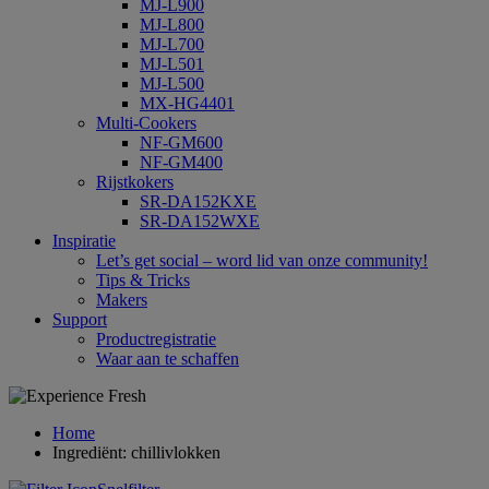
MJ-L900
MJ-L800
MJ-L700
MJ-L501
MJ-L500
MX-HG4401
Multi-Cookers
NF-GM600
NF-GM400
Rijstkokers
SR-DA152KXE
SR-DA152WXE
Inspiratie
Let’s get social – word lid van onze community!
Tips & Tricks
Makers
Support
Productregistratie
Waar aan te schaffen
Home
Ingrediënt: chillivlokken