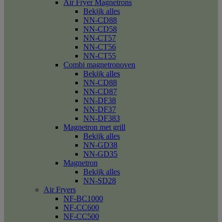
Air Fryer Magnetrons
Bekijk alles
NN-CD88
NN-CD58
NN-CT57
NN-CT56
NN-CT55
Combi magnetronoven
Bekijk alles
NN-CD88
NN-CD87
NN-DF38
NN-DF37
NN-DF383
Magnetron met grill
Bekijk alles
NN-GD38
NN-GD35
Magnetron
Bekijk alles
NN-SD28
Air Fryers
NF-BC1000
NF-CC600
NF-CC500