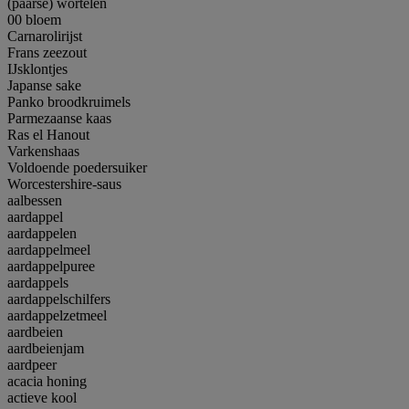
(paarse) wortelen
00 bloem
Carnarolirijst
Frans zeezout
IJsklontjes
Japanse sake
Panko broodkruimels
Parmezaanse kaas
Ras el Hanout
Varkenshaas
Voldoende poedersuiker
Worcestershire-saus
aalbessen
aardappel
aardappelen
aardappelmeel
aardappelpuree
aardappels
aardappelschilfers
aardappelzetmeel
aardbeien
aardbeienjam
aardpeer
acacia honing
actieve kool