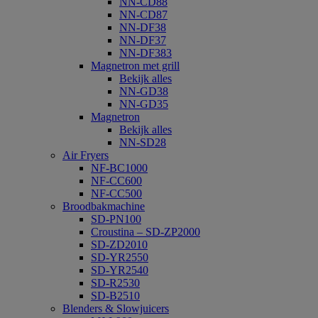
NN-CD88
NN-CD87
NN-DF38
NN-DF37
NN-DF383
Magnetron met grill
Bekijk alles
NN-GD38
NN-GD35
Magnetron
Bekijk alles
NN-SD28
Air Fryers
NF-BC1000
NF-CC600
NF-CC500
Broodbakmachine
SD-PN100
Croustina – SD-ZP2000
SD-ZD2010
SD-YR2550
SD-YR2540
SD-R2530
SD-B2510
Blenders & Slowjuicers