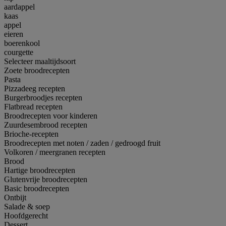
aardappel
kaas
appel
eieren
boerenkool
courgette
Selecteer maaltijdsoort
Zoete broodrecepten
Pasta
Pizzadeeg recepten
Burgerbroodjes recepten
Flatbread recepten
Broodrecepten voor kinderen
Zuurdesembrood recepten
Brioche-recepten
Broodrecepten met noten / zaden / gedroogd fruit
Volkoren / meergranen recepten
Brood
Hartige broodrecepten
Glutenvrije broodrecepten
Basic broodrecepten
Ontbijt
Salade & soep
Hoofdgerecht
Dessert