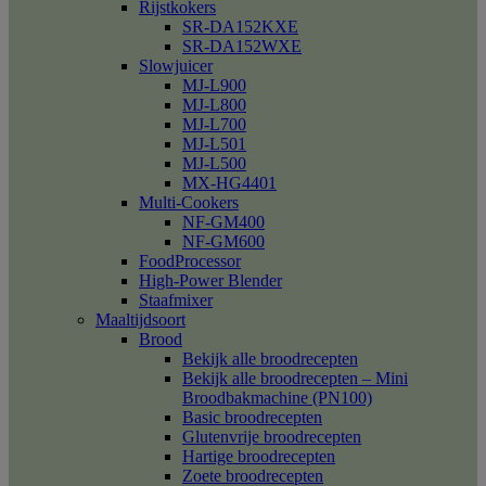
Rijstkokers
SR-DA152KXE
SR-DA152WXE
Slowjuicer
MJ-L900
MJ-L800
MJ-L700
MJ-L501
MJ-L500
MX-HG4401
Multi-Cookers
NF-GM400
NF-GM600
FoodProcessor
High-Power Blender
Staafmixer
Maaltijdsoort
Brood
Bekijk alle broodrecepten
Bekijk alle broodrecepten – Mini
Broodbakmachine (PN100)
Basic broodrecepten
Glutenvrije broodrecepten
Hartige broodrecepten
Zoete broodrecepten