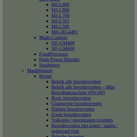
MJ-L900
MJ-L800
MJ-L700
MJ-L501
MJ-L500
MX-HG4401
Multi-Cookers
NF-GM400
NF-GM600
FoodProcessor
High-Power Blender
Staafmixer
Maaltijdsoort
Brood
Bekijk alle broodrecepten
Bekijk alle broodrecepten – Mini
Broodbakmachine (PN100)
Basic broodrecepten
Glutenvrije broodrecepten
Hartige broodrecepten
Zoete broodrecepten
Volkoren / meergranen recepten
Broodrecepten met noten / zaden /
gedroogd fruit
Brioche-recepten