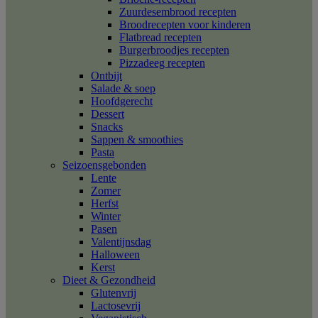
Zuurdesembrood recepten
Broodrecepten voor kinderen
Flatbread recepten
Burgerbroodjes recepten
Pizzadeeg recepten
Ontbijt
Salade & soep
Hoofdgerecht
Dessert
Snacks
Sappen & smoothies
Pasta
Seizoensgebonden
Lente
Zomer
Herfst
Winter
Pasen
Valentijnsdag
Halloween
Kerst
Dieet & Gezondheid
Glutenvrij
Lactosevrij