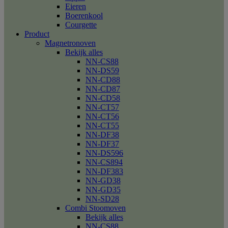
Eieren
Boerenkool
Courgette
Product
Magnetronoven
Bekijk alles
NN-CS88
NN-DS59
NN-CD88
NN-CD87
NN-CD58
NN-CT57
NN-CT56
NN-CT55
NN-DF38
NN-DF37
NN-DS596
NN-CS894
NN-DF383
NN-GD38
NN-GD35
NN-SD28
Combi Stoomoven
Bekijk alles
NN-CS88