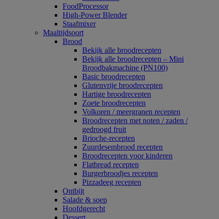
FoodProcessor
High-Power Blender
Staafmixer
Maaltijdsoort
Brood
Bekijk alle broodrecepten
Bekijk alle broodrecepten – Mini
Broodbakmachine (PN100)
Basic broodrecepten
Glutenvrije broodrecepten
Hartige broodrecepten
Zoete broodrecepten
Volkoren / meergranen recepten
Broodrecepten met noten / zaden /
gedroogd fruit
Brioche-recepten
Zuurdesembrood recepten
Broodrecepten voor kinderen
Flatbread recepten
Burgerbroodjes recepten
Pizzadeeg recepten
Ontbijt
Salade & soep
Hoofdgerecht
Dessert