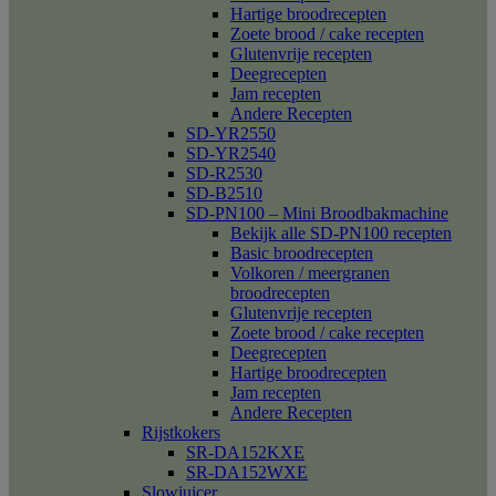
Hartige broodrecepten
Zoete brood / cake recepten
Glutenvrije recepten
Deegrecepten
Jam recepten
Andere Recepten
SD-YR2550
SD-YR2540
SD-R2530
SD-B2510
SD-PN100 – Mini Broodbakmachine
Bekijk alle SD-PN100 recepten
Basic broodrecepten
Volkoren / meergranen
broodrecepten
Glutenvrije recepten
Zoete brood / cake recepten
Deegrecepten
Hartige broodrecepten
Jam recepten
Andere Recepten
Rijstkokers
SR-DA152KXE
SR-DA152WXE
Slowjuicer