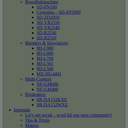
Broodbakmachine
SD-PN100
Croustina – SD-ZP2000
SD-ZD2010
SD-YR2550
SD-YR2540
SD-R2530
SD-B2510
Blenders & Slowjuicers
MJ-L900
MJ-L800
MJ-L700
MJ-L501
MJ-L500
MX-HG4401
Multi-Cookers
NF-GM600
NF-GM400
Rijstkokers
SR-DA152KXE
SR-DA152WXE
Inspiratie
Let’s get social – word lid van onze community!
Tips & Tricks
Makers