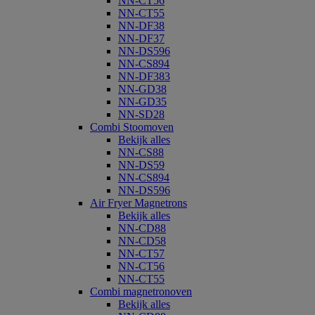
NN-CT56
NN-CT55
NN-DF38
NN-DF37
NN-DS596
NN-CS894
NN-DF383
NN-GD38
NN-GD35
NN-SD28
Combi Stoomoven
Bekijk alles
NN-CS88
NN-DS59
NN-CS894
NN-DS596
Air Fryer Magnetrons
Bekijk alles
NN-CD88
NN-CD58
NN-CT57
NN-CT56
NN-CT55
Combi magnetronoven
Bekijk alles