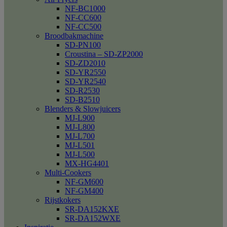
NF-BC1000
NF-CC600
NF-CC500
Broodbakmachine
SD-PN100
Croustina – SD-ZP2000
SD-ZD2010
SD-YR2550
SD-YR2540
SD-R2530
SD-B2510
Blenders & Slowjuicers
MJ-L900
MJ-L800
MJ-L700
MJ-L501
MJ-L500
MX-HG4401
Multi-Cookers
NF-GM600
NF-GM400
Rijstkokers
SR-DA152KXE
SR-DA152WXE