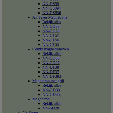
NN-DS59
NN-CS894
NN-DS596
Air Fryer Magnetrons
Bekijk alles
NN-CD88
NN-CD58
NN-CT57
NN-CT56
NN-CT55
Combi magnetronoven
Bekijk alles
NN-CD88
NN-CD87
NN-DF38
NN-DF37
NN-DF383
Magnetron met grill
Bekijk alles
NN-GD38
NN-GD35
Magnetron
Bekijk alles
NN-SD28
Air Fryers