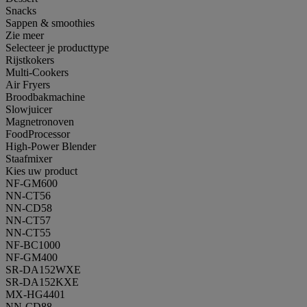
Snacks
Sappen & smoothies
Zie meer
Selecteer je producttype
Rijstkokers
Multi-Cookers
Air Fryers
Broodbakmachine
Slowjuicer
Magnetronoven
FoodProcessor
High-Power Blender
Staafmixer
Kies uw product
NF-GM600
NN-CT56
NN-CD58
NN-CT57
NN-CT55
NF-BC1000
NF-GM400
SR-DA152WXE
SR-DA152KXE
MX-HG4401
NN-CD88