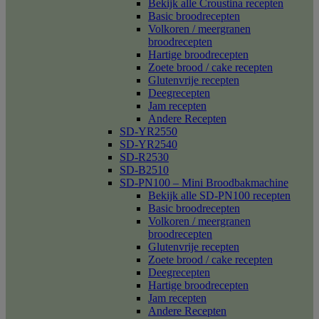
Bekijk alle Croustina recepten
Basic broodrecepten
Volkoren / meergranen
broodrecepten
Hartige broodrecepten
Zoete brood / cake recepten
Glutenvrije recepten
Deegrecepten
Jam recepten
Andere Recepten
SD-YR2550
SD-YR2540
SD-R2530
SD-B2510
SD-PN100 – Mini Broodbakmachine
Bekijk alle SD-PN100 recepten
Basic broodrecepten
Volkoren / meergranen
broodrecepten
Glutenvrije recepten
Zoete brood / cake recepten
Deegrecepten
Hartige broodrecepten
Jam recepten
Andere Recepten