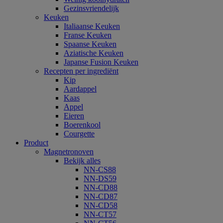
Gezinsvriendelijk
Keuken
Italiaanse Keuken
Franse Keuken
Spaanse Keuken
Aziatische Keuken
Japanse Fusion Keuken
Recepten per ingrediënt
Kip
Aardappel
Kaas
Appel
Eieren
Boerenkool
Courgette
Product
Magnetronoven
Bekijk alles
NN-CS88
NN-DS59
NN-CD88
NN-CD87
NN-CD58
NN-CT57