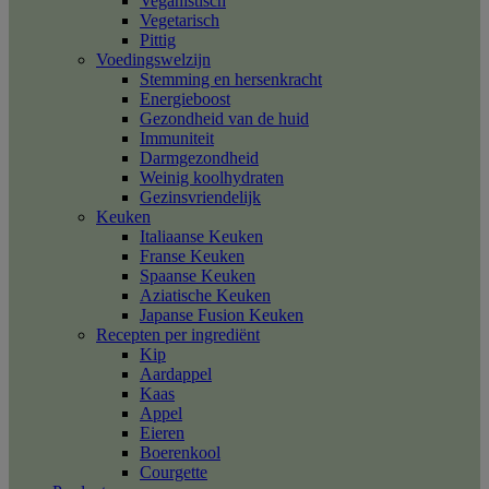
Veganistisch
Vegetarisch
Pittig
Voedingswelzijn
Stemming en hersenkracht
Energieboost
Gezondheid van de huid
Immuniteit
Darmgezondheid
Weinig koolhydraten
Gezinsvriendelijk
Keuken
Italiaanse Keuken
Franse Keuken
Spaanse Keuken
Aziatische Keuken
Japanse Fusion Keuken
Recepten per ingrediënt
Kip
Aardappel
Kaas
Appel
Eieren
Boerenkool
Courgette