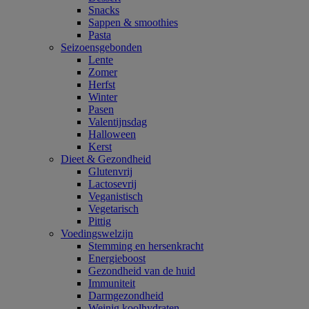
Snacks
Sappen & smoothies
Pasta
Seizoensgebonden
Lente
Zomer
Herfst
Winter
Pasen
Valentijnsdag
Halloween
Kerst
Dieet & Gezondheid
Glutenvrij
Lactosevrij
Veganistisch
Vegetarisch
Pittig
Voedingswelzijn
Stemming en hersenkracht
Energieboost
Gezondheid van de huid
Immuniteit
Darmgezondheid
Weinig koolhydraten