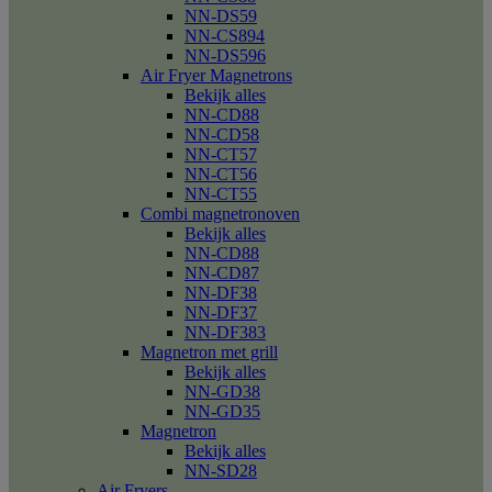
NN-DS59
NN-CS894
NN-DS596
Air Fryer Magnetrons
Bekijk alles
NN-CD88
NN-CD58
NN-CT57
NN-CT56
NN-CT55
Combi magnetronoven
Bekijk alles
NN-CD88
NN-CD87
NN-DF38
NN-DF37
NN-DF383
Magnetron met grill
Bekijk alles
NN-GD38
NN-GD35
Magnetron
Bekijk alles
NN-SD28
Air Fryers