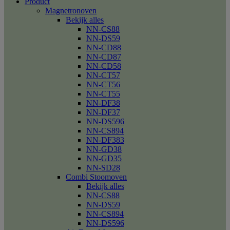
Product
Magnetronoven
Bekijk alles
NN-CS88
NN-DS59
NN-CD88
NN-CD87
NN-CD58
NN-CT57
NN-CT56
NN-CT55
NN-DF38
NN-DF37
NN-DS596
NN-CS894
NN-DF383
NN-GD38
NN-GD35
NN-SD28
Combi Stoomoven
Bekijk alles
NN-CS88
NN-DS59
NN-CS894
NN-DS596