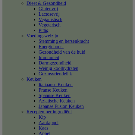
Dieet & Gezondheid
Glutenvrij
Lactosevrij
Veganistisch
Vegetarisch
Pittig
Voedingswelzijn
Stemming en hersenkracht
Energieboost
Gezondheid van de huid
Immuniteit
Darmgezondheid
Weinig koolhydraten
Gezinsvriendelijk
Keuken
Italiaanse Keuken
Franse Keuken
Spaanse Keuken
Aziatische Keuken
Japanse Fusion Keuken
Recepten per ingrediënt
Kip
Aardappel
Kaas
Appel