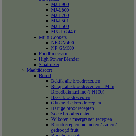
MJ-L900
MJ-L800
MJ-L700
MJ-L501
MJ-L500
MX-HG4401
Multi-Cookers
NF-GM400
NF-GM600
FoodProcessor
High-Power Blender
Staafmixer
Maaltijdsoort
Brood
Bekijk alle broodrecepten
Bekijk alle broodrecepten – Mini
Broodbakmachine (PN100)
Basic broodrecepten
Glutenvrije broodrecepten
Hartige broodrecepten
Zoete broodrecepten
Volkoren / meergranen recepten
Broodrecepten met noten / zaden /
gedroogd fruit
Brioche-recepten