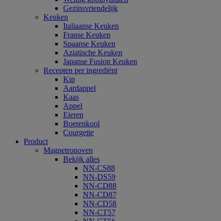
Gezinsvriendelijk
Keuken
Italiaanse Keuken
Franse Keuken
Spaanse Keuken
Aziatische Keuken
Japanse Fusion Keuken
Recepten per ingrediënt
Kip
Aardappel
Kaas
Appel
Eieren
Boerenkool
Courgette
Product
Magnetronoven
Bekijk alles
NN-CS88
NN-DS59
NN-CD88
NN-CD87
NN-CD58
NN-CT57