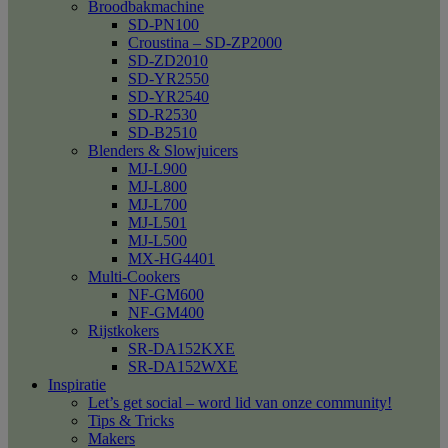
Broodbakmachine
SD-PN100
Croustina – SD-ZP2000
SD-ZD2010
SD-YR2550
SD-YR2540
SD-R2530
SD-B2510
Blenders & Slowjuicers
MJ-L900
MJ-L800
MJ-L700
MJ-L501
MJ-L500
MX-HG4401
Multi-Cookers
NF-GM600
NF-GM400
Rijstkokers
SR-DA152KXE
SR-DA152WXE
Inspiratie
Let’s get social – word lid van onze community!
Tips & Tricks
Makers