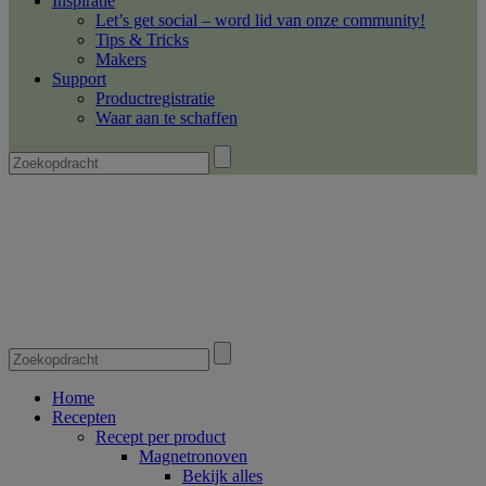
Inspiratie
Let’s get social – word lid van onze community!
Tips & Tricks
Makers
Support
Productregistratie
Waar aan te schaffen
Home
Recepten
Recept per product
Magnetronoven
Bekijk alles