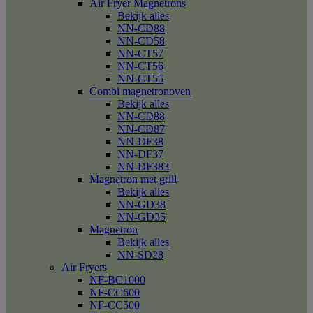
Air Fryer Magnetrons
Bekijk alles
NN-CD88
NN-CD58
NN-CT57
NN-CT56
NN-CT55
Combi magnetronoven
Bekijk alles
NN-CD88
NN-CD87
NN-DF38
NN-DF37
NN-DF383
Magnetron met grill
Bekijk alles
NN-GD38
NN-GD35
Magnetron
Bekijk alles
NN-SD28
Air Fryers
NF-BC1000
NF-CC600
NF-CC500