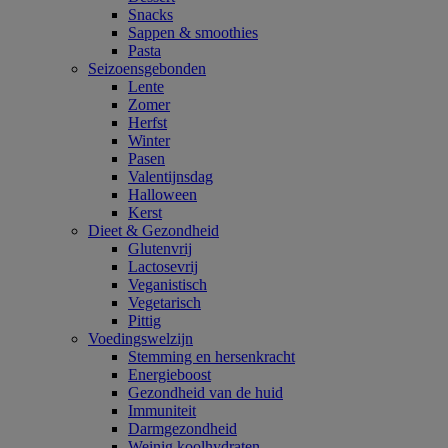
Snacks
Sappen & smoothies
Pasta
Seizoensgebonden
Lente
Zomer
Herfst
Winter
Pasen
Valentijnsdag
Halloween
Kerst
Dieet & Gezondheid
Glutenvrij
Lactosevrij
Veganistisch
Vegetarisch
Pittig
Voedingswelzijn
Stemming en hersenkracht
Energieboost
Gezondheid van de huid
Immuniteit
Darmgezondheid
Weinig koolhydraten