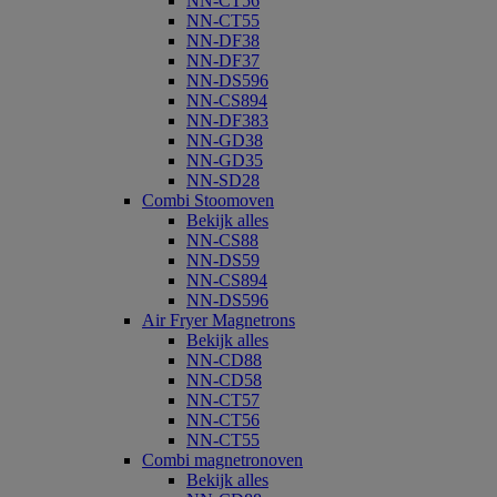
NN-CT56
NN-CT55
NN-DF38
NN-DF37
NN-DS596
NN-CS894
NN-DF383
NN-GD38
NN-GD35
NN-SD28
Combi Stoomoven
Bekijk alles
NN-CS88
NN-DS59
NN-CS894
NN-DS596
Air Fryer Magnetrons
Bekijk alles
NN-CD88
NN-CD58
NN-CT57
NN-CT56
NN-CT55
Combi magnetronoven
Bekijk alles