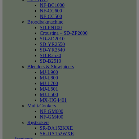
NF-BC1000
NF-CC600
NF-CC500
Broodbakmachine
SD-PN100
Croustina – SD-ZP2000
SD-ZD2010
SD-YR2550
SD-YR2540
SD-R2530
SD-B2510
Blenders & Slowjuicers
MJ-L900
MJ-L800
MJ-L700
MJ-L501
MJ-L500
MX-HG4401
Multi-Cookers
NF-GM600
NF-GM400
Rijstkokers
SR-DA152KXE
SR-DA152WXE