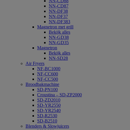
NN-CD88
NN-CD87
NN-DF38
NN-DF37
NN-DF383
Magnetron met grill
Bekijk alles
NN-GD38
NN-GD35
Magnetron
Bekijk alles
NN-SD28
Air Fryers
NF-BC1000
NF-CC600
NF-CC500
Broodbakmachine
SD-PN100
Croustina – SD-ZP2000
SD-ZD2010
SD-YR2550
SD-YR2540
SD-R2530
SD-B2510
Blenders & Slowjuicers