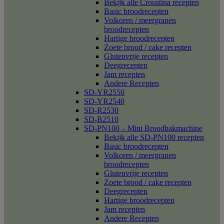
Bekijk alle Croustina recepten
Basic broodrecepten
Volkoren / meergranen
broodrecepten
Hartige broodrecepten
Zoete brood / cake recepten
Glutenvrije recepten
Deegrecepten
Jam recepten
Andere Recepten
SD-YR2550
SD-YR2540
SD-R2530
SD-B2510
SD-PN100 – Mini Broodbakmachine
Bekijk alle SD-PN100 recepten
Basic broodrecepten
Volkoren / meergranen
broodrecepten
Glutenvrije recepten
Zoete brood / cake recepten
Deegrecepten
Hartige broodrecepten
Jam recepten
Andere Recepten