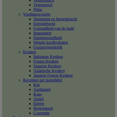
Veganistisch
Vegetarisch
Pittig
Voedingswelzijn
Stemming en hersenkracht
Energieboost
Gezondheid van de huid
Immuniteit
Darmgezondheid
Weinig koolhydraten
Gezinsvriendelijk
Keuken
Italiaanse Keuken
Franse Keuken
Spaanse Keuken
Aziatische Keuken
Japanse Fusion Keuken
Recepten per ingrediënt
Kip
Aardappel
Kaas
Appel
Eieren
Boerenkool
Courgette