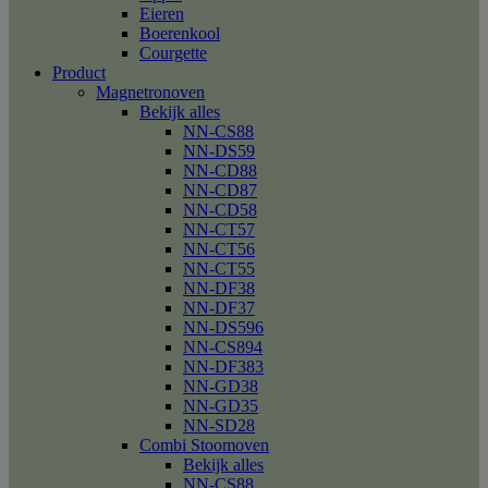
Eieren
Boerenkool
Courgette
Product
Magnetronoven
Bekijk alles
NN-CS88
NN-DS59
NN-CD88
NN-CD87
NN-CD58
NN-CT57
NN-CT56
NN-CT55
NN-DF38
NN-DF37
NN-DS596
NN-CS894
NN-DF383
NN-GD38
NN-GD35
NN-SD28
Combi Stoomoven
Bekijk alles
NN-CS88