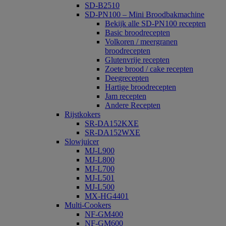
SD-B2510
SD-PN100 – Mini Broodbakmachine
Bekijk alle SD-PN100 recepten
Basic broodrecepten
Volkoren / meergranen
broodrecepten
Glutenvrije recepten
Zoete brood / cake recepten
Deegrecepten
Hartige broodrecepten
Jam recepten
Andere Recepten
Rijstkokers
SR-DA152KXE
SR-DA152WXE
Slowjuicer
MJ-L900
MJ-L800
MJ-L700
MJ-L501
MJ-L500
MX-HG4401
Multi-Cookers
NF-GM400
NF-GM600