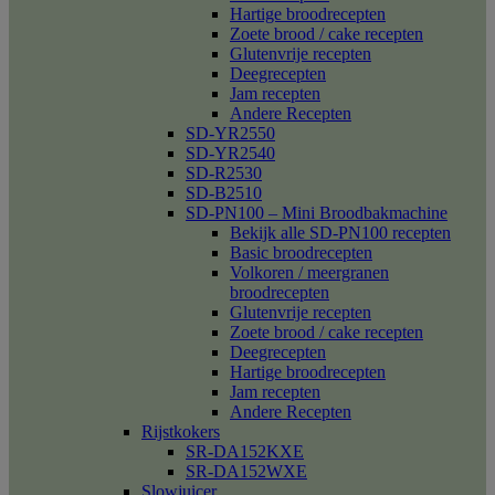
Hartige broodrecepten
Zoete brood / cake recepten
Glutenvrije recepten
Deegrecepten
Jam recepten
Andere Recepten
SD-YR2550
SD-YR2540
SD-R2530
SD-B2510
SD-PN100 – Mini Broodbakmachine
Bekijk alle SD-PN100 recepten
Basic broodrecepten
Volkoren / meergranen
broodrecepten
Glutenvrije recepten
Zoete brood / cake recepten
Deegrecepten
Hartige broodrecepten
Jam recepten
Andere Recepten
Rijstkokers
SR-DA152KXE
SR-DA152WXE
Slowjuicer