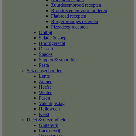
Zuurdesembrood recepten
Broodrecepten voor kinderen
Flatbread recepten
Burgerbroodjes recepten
Pizzadeeg recepten
Ontbijt
Salade & soep
Hoofdgerecht
Dessert
Snacks
Sappen & smoothies
Pasta
Seizoensgebonden
Lente
Zomer
Herfst
Winter
Pasen
Valentijnsdag
Halloween
Kerst
Dieet & Gezondheid
Glutenvrij
Lactosevrij