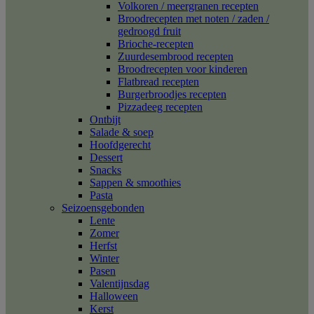
Volkoren / meergranen recepten
Broodrecepten met noten / zaden /
gedroogd fruit
Brioche-recepten
Zuurdesembrood recepten
Broodrecepten voor kinderen
Flatbread recepten
Burgerbroodjes recepten
Pizzadeeg recepten
Ontbijt
Salade & soep
Hoofdgerecht
Dessert
Snacks
Sappen & smoothies
Pasta
Seizoensgebonden
Lente
Zomer
Herfst
Winter
Pasen
Valentijnsdag
Halloween
Kerst