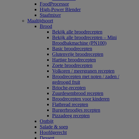
FoodProcessor
High-Power Blender
Staafmixer
Maaltijdsoort
Brood
Bekijk alle broodrecepten
Bekijk alle broodrecepten – Mini
Broodbakmachine (PN100)
Basic broodrecepten
Glutenvrije broodrecepten
Hartige broodrecepten
Zoete broodrecepten
Volkoren / meergranen recepten
Broodrecepten met noten / zaden /
gedroogd fruit
Brioche-recepten
Zuurdesembrood recepten
Broodrecepten voor kinderen
Flatbread recepten
Burgerbroodjes recepten
Pizzadeeg recepten
Ontbijt
Salade & soep
Hoofdgerecht
Dessert