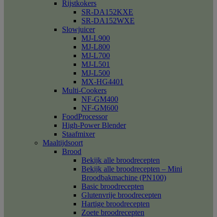
Rijstkokers
SR-DA152KXE
SR-DA152WXE
Slowjuicer
MJ-L900
MJ-L800
MJ-L700
MJ-L501
MJ-L500
MX-HG4401
Multi-Cookers
NF-GM400
NF-GM600
FoodProcessor
High-Power Blender
Staafmixer
Maaltijdsoort
Brood
Bekijk alle broodrecepten
Bekijk alle broodrecepten – Mini
Broodbakmachine (PN100)
Basic broodrecepten
Glutenvrije broodrecepten
Hartige broodrecepten
Zoete broodrecepten