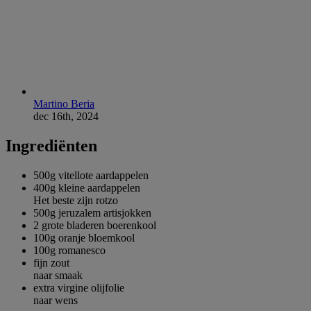
Martino Beria
dec 16th, 2024
Ingrediënten
500g
vitellote aardappelen
400g
kleine aardappelen
Het beste zijn rotzo
500g
jeruzalem artisjokken
2 grote bladeren
boerenkool
100g
oranje bloemkool
100g
romanesco
fijn zout
naar smaak
extra virgine olijfolie
naar wens