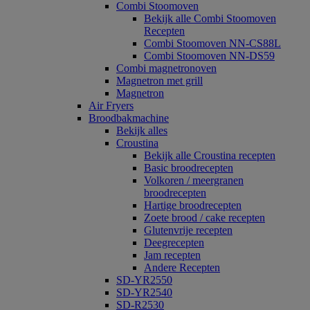
Combi Stoomoven
Bekijk alle Combi Stoomoven
Recepten
Combi Stoomoven NN-CS88L
Combi Stoomoven NN-DS59
Combi magnetronoven
Magnetron met grill
Magnetron
Air Fryers
Broodbakmachine
Bekijk alles
Croustina
Bekijk alle Croustina recepten
Basic broodrecepten
Volkoren / meergranen
broodrecepten
Hartige broodrecepten
Zoete brood / cake recepten
Glutenvrije recepten
Deegrecepten
Jam recepten
Andere Recepten
SD-YR2550
SD-YR2540
SD-R2530