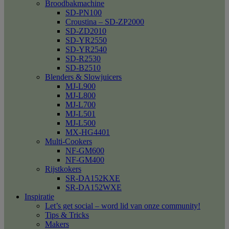
Broodbakmachine
SD-PN100
Croustina – SD-ZP2000
SD-ZD2010
SD-YR2550
SD-YR2540
SD-R2530
SD-B2510
Blenders & Slowjuicers
MJ-L900
MJ-L800
MJ-L700
MJ-L501
MJ-L500
MX-HG4401
Multi-Cookers
NF-GM600
NF-GM400
Rijstkokers
SR-DA152KXE
SR-DA152WXE
Inspiratie
Let’s get social – word lid van onze community!
Tips & Tricks
Makers