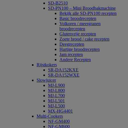
SD-B2510
SD-PN100 – Mini Broodbakmachine
Bekijk alle SD-PN100 recepten
Basic broodrecepten
Volkoren / meergranen
broodrecepten
Glutenvrije recepten
Zoete brood / cake recepten
Deegrecepten
Hartige broodrecepten
Jam recepten
Andere Recepten
Rijstkokers
SR-DA152KXE
SR-DA152WXE
Slowjuicer
MJ-L900
MJ-L800
MJ-L700
MJ-L501
MJ-L500
MX-HG4401
Multi-Cookers
NF-GM400
NF-GM600