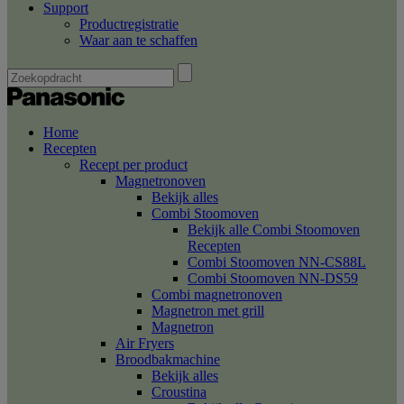
Support
Productregistratie
Waar aan te schaffen
Home
Recepten
Recept per product
Magnetronoven
Bekijk alles
Combi Stoomoven
Bekijk alle Combi Stoomoven
Recepten
Combi Stoomoven NN-CS88L
Combi Stoomoven NN-DS59
Combi magnetronoven
Magnetron met grill
Magnetron
Air Fryers
Broodbakmachine
Bekijk alles
Croustina