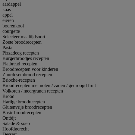
aardappel
kaas
appel
eieren
boerenkool
courgette
Selecteer maaltijdsoort
Zoete broodrecepten
Pasta
Pizzadeeg recepten
Burgerbroodjes recepten
Flatbread recepten
Broodrecepten voor kinderen
Zuurdesembrood recepten
Brioche-recepten
Broodrecepten met noten / zaden / gedroogd fruit
Volkoren / meergranen recepten
Brood
Hartige broodrecepten
Glutenvrije broodrecepten
Basic broodrecepten
Ontbijt
Salade & soep
Hoofdgerecht
Dessert