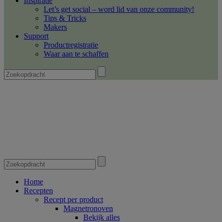
Inspiratie
Let’s get social – word lid van onze community!
Tips & Tricks
Makers
Support
Productregistratie
Waar aan te schaffen
Home
Recepten
Recept per product
Magnetronoven
Bekijk alles