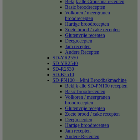
Bekijk alle Croustina recepten
Basic broodrecepten
Volkoren / meergranen
broodrecepten
Hartige broodrecepten
Zoete brood / cake recepten
Glutenvrije recepten
Deegrecepten
Jam recepten
Andere Recepten
SD-YR2550
SD-YR2540
SD-R2530
SD-B2510
SD-PN100 – Mini Broodbakmachine
Bekijk alle SD-PN100 recepten
Basic broodrecepten
Volkoren / meergranen
broodrecepten
Glutenvrije recepten
Zoete brood / cake recepten
Deegrecepten
Hartige broodrecepten
Jam recepten
Andere Recepten