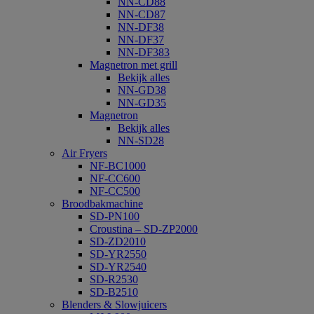
NN-CD88
NN-CD87
NN-DF38
NN-DF37
NN-DF383
Magnetron met grill
Bekijk alles
NN-GD38
NN-GD35
Magnetron
Bekijk alles
NN-SD28
Air Fryers
NF-BC1000
NF-CC600
NF-CC500
Broodbakmachine
SD-PN100
Croustina – SD-ZP2000
SD-ZD2010
SD-YR2550
SD-YR2540
SD-R2530
SD-B2510
Blenders & Slowjuicers