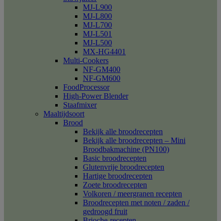
MJ-L900
MJ-L800
MJ-L700
MJ-L501
MJ-L500
MX-HG4401
Multi-Cookers
NF-GM400
NF-GM600
FoodProcessor
High-Power Blender
Staafmixer
Maaltijdsoort
Brood
Bekijk alle broodrecepten
Bekijk alle broodrecepten – Mini
Broodbakmachine (PN100)
Basic broodrecepten
Glutenvrije broodrecepten
Hartige broodrecepten
Zoete broodrecepten
Volkoren / meergranen recepten
Broodrecepten met noten / zaden /
gedroogd fruit
Brioche-recepten