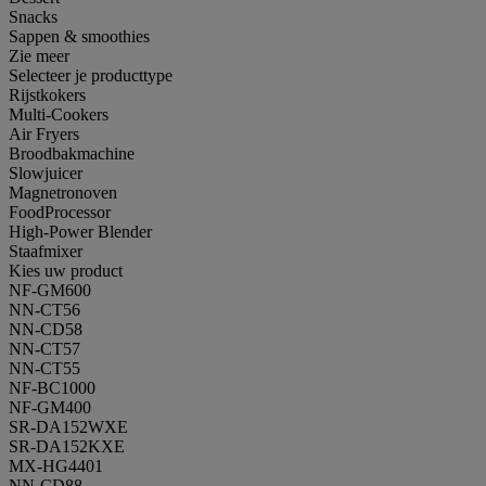
Snacks
Sappen & smoothies
Zie meer
Selecteer je producttype
Rijstkokers
Multi-Cookers
Air Fryers
Broodbakmachine
Slowjuicer
Magnetronoven
FoodProcessor
High-Power Blender
Staafmixer
Kies uw product
NF-GM600
NN-CT56
NN-CD58
NN-CT57
NN-CT55
NF-BC1000
NF-GM400
SR-DA152WXE
SR-DA152KXE
MX-HG4401
NN-CD88