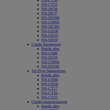
NN-CT56
NN-CT55
NN-DF38
NN-DF37
NN-DS596
NN-CS894
NN-DF383
NN-GD38
NN-GD35
NN-SD28
Combi Stoomoven
Bekijk alles
NN-CS88
NN-DS59
NN-CS894
NN-DS596
Air Fryer Magnetrons
Bekijk alles
NN-CD88
NN-CD58
NN-CT57
NN-CT56
NN-CT55
Combi magnetronoven
Bekijk alles