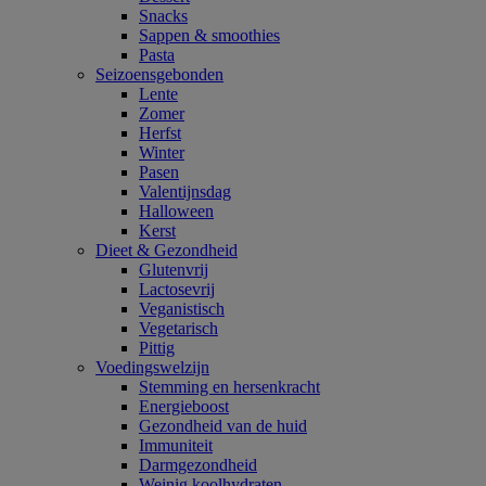
Snacks
Sappen & smoothies
Pasta
Seizoensgebonden
Lente
Zomer
Herfst
Winter
Pasen
Valentijnsdag
Halloween
Kerst
Dieet & Gezondheid
Glutenvrij
Lactosevrij
Veganistisch
Vegetarisch
Pittig
Voedingswelzijn
Stemming en hersenkracht
Energieboost
Gezondheid van de huid
Immuniteit
Darmgezondheid
Weinig koolhydraten