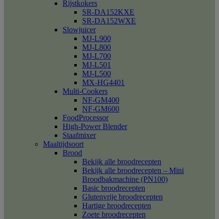
Rijstkokers
SR-DA152KXE
SR-DA152WXE
Slowjuicer
MJ-L900
MJ-L800
MJ-L700
MJ-L501
MJ-L500
MX-HG4401
Multi-Cookers
NF-GM400
NF-GM600
FoodProcessor
High-Power Blender
Staafmixer
Maaltijdsoort
Brood
Bekijk alle broodrecepten
Bekijk alle broodrecepten – Mini
Broodbakmachine (PN100)
Basic broodrecepten
Glutenvrije broodrecepten
Hartige broodrecepten
Zoete broodrecepten