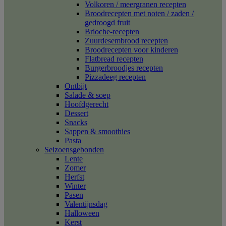
Volkoren / meergranen recepten
Broodrecepten met noten / zaden /
gedroogd fruit
Brioche-recepten
Zuurdesembrood recepten
Broodrecepten voor kinderen
Flatbread recepten
Burgerbroodjes recepten
Pizzadeeg recepten
Ontbijt
Salade & soep
Hoofdgerecht
Dessert
Snacks
Sappen & smoothies
Pasta
Seizoensgebonden
Lente
Zomer
Herfst
Winter
Pasen
Valentijnsdag
Halloween
Kerst