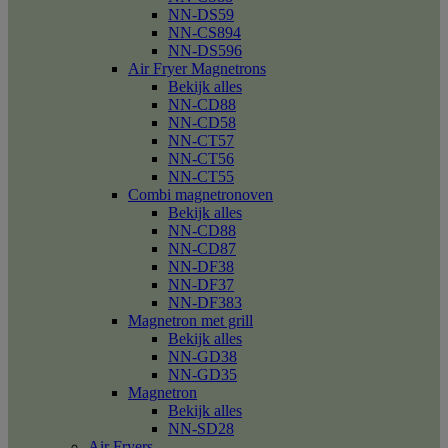
NN-DS59
NN-CS894
NN-DS596
Air Fryer Magnetrons
Bekijk alles
NN-CD88
NN-CD58
NN-CT57
NN-CT56
NN-CT55
Combi magnetronoven
Bekijk alles
NN-CD88
NN-CD87
NN-DF38
NN-DF37
NN-DF383
Magnetron met grill
Bekijk alles
NN-GD38
NN-GD35
Magnetron
Bekijk alles
NN-SD28
Air Fryers