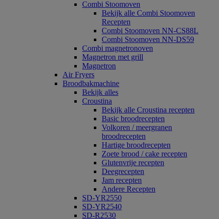
Combi Stoomoven
Bekijk alle Combi Stoomoven
Recepten
Combi Stoomoven NN-CS88L
Combi Stoomoven NN-DS59
Combi magnetronoven
Magnetron met grill
Magnetron
Air Fryers
Broodbakmachine
Bekijk alles
Croustina
Bekijk alle Croustina recepten
Basic broodrecepten
Volkoren / meergranen
broodrecepten
Hartige broodrecepten
Zoete brood / cake recepten
Glutenvrije recepten
Deegrecepten
Jam recepten
Andere Recepten
SD-YR2550
SD-YR2540
SD-R2530