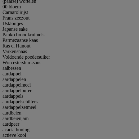
(paarse) wortelen
00 bloem
Carnarolirijst
Frans zeezout
IJsklontjes
Japanse sake
Panko broodkruimels
Parmezaanse kaas
Ras el Hanout
Varkenshaas
Voldoende poedersuiker
Worcestershire-saus
aalbessen
aardappel
aardappelen
aardappelmeel
aardappelpuree
aardappels
aardappelschilfers
aardappelzetmeel
aardbeien
aardbeienjam
aardpeer
acacia honing
actieve kool