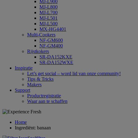
MJ-L900
MJ-L800
MJ-L700
MJ-L501
MJ-L500
MX-HG4401
Multi-Cookers
NF-GM600
NF-GM400
Rijstkokers
SR-DA152KXE
SR-DA152WXE
Inspiratie
Let’s get social – word lid van onze community!
Tips & Tricks
Makers
Support
Productregistratie
Waar aan te schaffen
Home
Ingrediënt: banaan