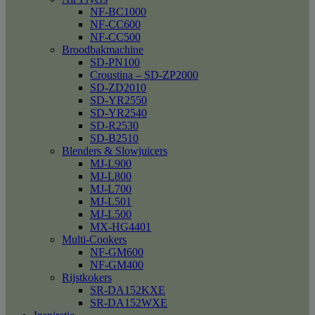
NF-BC1000
NF-CC600
NF-CC500
Broodbakmachine
SD-PN100
Croustina – SD-ZP2000
SD-ZD2010
SD-YR2550
SD-YR2540
SD-R2530
SD-B2510
Blenders & Slowjuicers
MJ-L900
MJ-L800
MJ-L700
MJ-L501
MJ-L500
MX-HG4401
Multi-Cookers
NF-GM600
NF-GM400
Rijstkokers
SR-DA152KXE
SR-DA152WXE