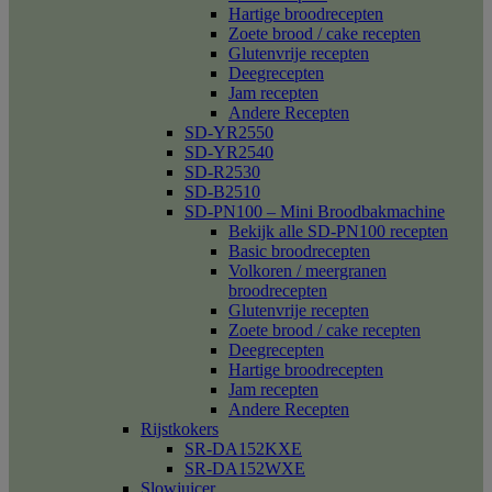
Hartige broodrecepten
Zoete brood / cake recepten
Glutenvrije recepten
Deegrecepten
Jam recepten
Andere Recepten
SD-YR2550
SD-YR2540
SD-R2530
SD-B2510
SD-PN100 – Mini Broodbakmachine
Bekijk alle SD-PN100 recepten
Basic broodrecepten
Volkoren / meergranen
broodrecepten
Glutenvrije recepten
Zoete brood / cake recepten
Deegrecepten
Hartige broodrecepten
Jam recepten
Andere Recepten
Rijstkokers
SR-DA152KXE
SR-DA152WXE
Slowjuicer