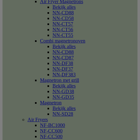
Air Fryer Magnetrons
Bekijk alles
NN-CD88
NN-CD58
NN-CT57
NN-CT56
NN-CT55
Combi magnetronoven
Bekijk alles
NN-CD88
NN-CD87
NN-DF38
NN-DF37
NN-DF383
Magnetron met grill
Bekijk alles
NN-GD38
NN-GD35
Magnetron
Bekijk alles
NN-SD28
Air Fryers
NF-BC1000
NF-CC600
NF-CC500