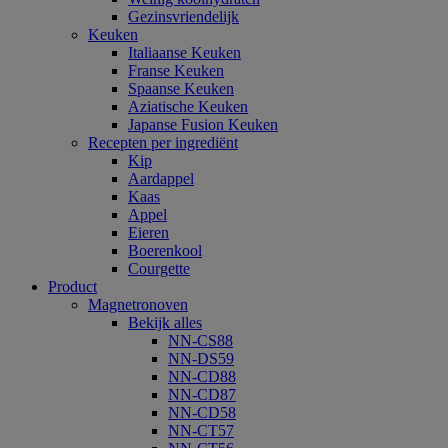
Gezinsvriendelijk
Keuken
Italiaanse Keuken
Franse Keuken
Spaanse Keuken
Aziatische Keuken
Japanse Fusion Keuken
Recepten per ingrediënt
Kip
Aardappel
Kaas
Appel
Eieren
Boerenkool
Courgette
Product
Magnetronoven
Bekijk alles
NN-CS88
NN-DS59
NN-CD88
NN-CD87
NN-CD58
NN-CT57