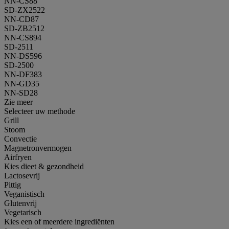
NN-CS88
SD-ZX2522
NN-CD87
SD-ZB2512
NN-CS894
SD-2511
NN-DS596
SD-2500
NN-DF383
NN-GD35
NN-SD28
Zie meer
Selecteer uw methode
Grill
Stoom
Convectie
Magnetronvermogen
Airfryen
Kies dieet & gezondheid
Lactosevrij
Pittig
Veganistisch
Glutenvrij
Vegetarisch
Kies een of meerdere ingrediënten