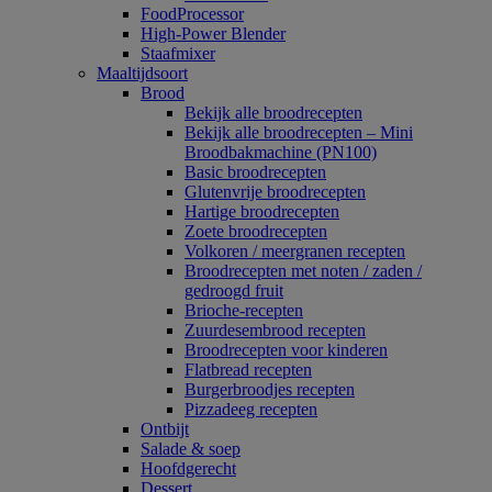
FoodProcessor
High-Power Blender
Staafmixer
Maaltijdsoort
Brood
Bekijk alle broodrecepten
Bekijk alle broodrecepten – Mini
Broodbakmachine (PN100)
Basic broodrecepten
Glutenvrije broodrecepten
Hartige broodrecepten
Zoete broodrecepten
Volkoren / meergranen recepten
Broodrecepten met noten / zaden /
gedroogd fruit
Brioche-recepten
Zuurdesembrood recepten
Broodrecepten voor kinderen
Flatbread recepten
Burgerbroodjes recepten
Pizzadeeg recepten
Ontbijt
Salade & soep
Hoofdgerecht
Dessert