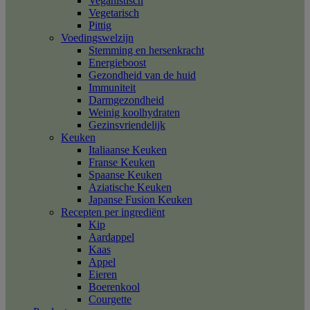
Veganistisch
Vegetarisch
Pittig
Voedingswelzijn
Stemming en hersenkracht
Energieboost
Gezondheid van de huid
Immuniteit
Darmgezondheid
Weinig koolhydraten
Gezinsvriendelijk
Keuken
Italiaanse Keuken
Franse Keuken
Spaanse Keuken
Aziatische Keuken
Japanse Fusion Keuken
Recepten per ingrediënt
Kip
Aardappel
Kaas
Appel
Eieren
Boerenkool
Courgette