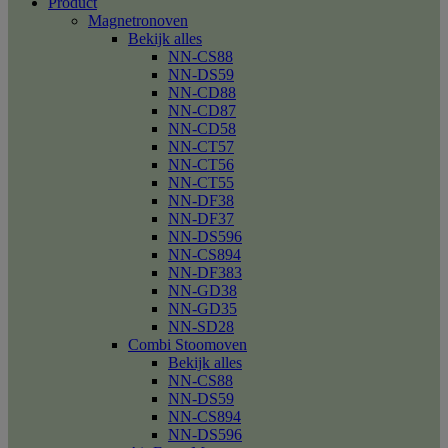
Product
Magnetronoven
Bekijk alles
NN-CS88
NN-DS59
NN-CD88
NN-CD87
NN-CD58
NN-CT57
NN-CT56
NN-CT55
NN-DF38
NN-DF37
NN-DS596
NN-CS894
NN-DF383
NN-GD38
NN-GD35
NN-SD28
Combi Stoomoven
Bekijk alles
NN-CS88
NN-DS59
NN-CS894
NN-DS596