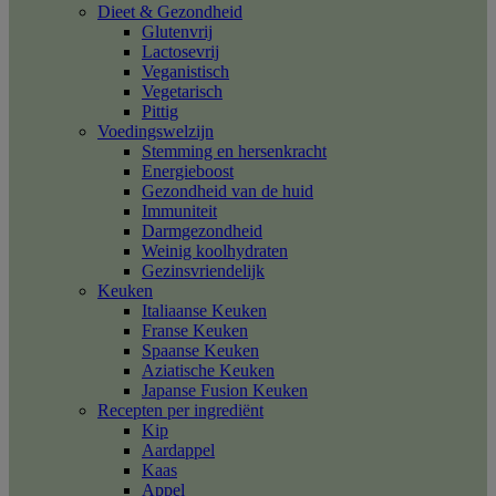
Dieet & Gezondheid
Glutenvrij
Lactosevrij
Veganistisch
Vegetarisch
Pittig
Voedingswelzijn
Stemming en hersenkracht
Energieboost
Gezondheid van de huid
Immuniteit
Darmgezondheid
Weinig koolhydraten
Gezinsvriendelijk
Keuken
Italiaanse Keuken
Franse Keuken
Spaanse Keuken
Aziatische Keuken
Japanse Fusion Keuken
Recepten per ingrediënt
Kip
Aardappel
Kaas
Appel