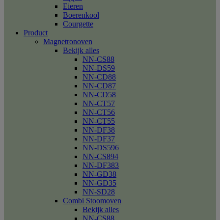
Eieren
Boerenkool
Courgette
Product
Magnetronoven
Bekijk alles
NN-CS88
NN-DS59
NN-CD88
NN-CD87
NN-CD58
NN-CT57
NN-CT56
NN-CT55
NN-DF38
NN-DF37
NN-DS596
NN-CS894
NN-DF383
NN-GD38
NN-GD35
NN-SD28
Combi Stoomoven
Bekijk alles
NN-CS88