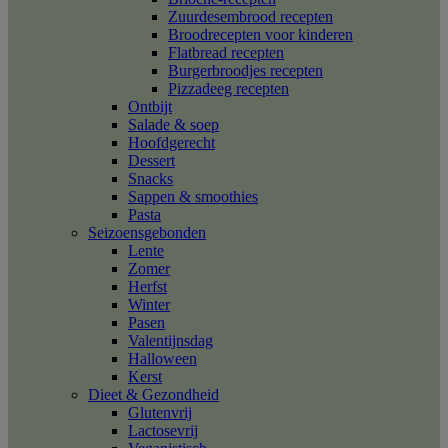
Zuurdesembrood recepten
Broodrecepten voor kinderen
Flatbread recepten
Burgerbroodjes recepten
Pizzadeeg recepten
Ontbijt
Salade & soep
Hoofdgerecht
Dessert
Snacks
Sappen & smoothies
Pasta
Seizoensgebonden
Lente
Zomer
Herfst
Winter
Pasen
Valentijnsdag
Halloween
Kerst
Dieet & Gezondheid
Glutenvrij
Lactosevrij