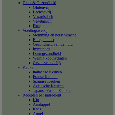
Dieet & Gezondheid
Glutenvrij
Lactosevrij
Veganistisch
Vegetarisch
Pittig
Voedingswelzijn
Stemming en hersenkracht
Energieboost
Gezondheid van de huid
Immuniteit
Darmgezondheid
Weinig koolhydraten
Gezinsvriendelijk
Keuken
Italiaanse Keuken
Franse Keuken
Spaanse Keuken
Aziatische Keuken
Japanse Fusion Keuken
Recepten per ingrediënt
Kip
Aardappel
Kaas
Appel