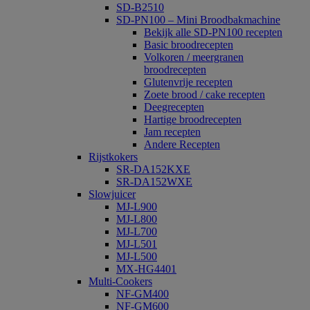
SD-B2510
SD-PN100 – Mini Broodbakmachine
Bekijk alle SD-PN100 recepten
Basic broodrecepten
Volkoren / meergranen
broodrecepten
Glutenvrije recepten
Zoete brood / cake recepten
Deegrecepten
Hartige broodrecepten
Jam recepten
Andere Recepten
Rijstkokers
SR-DA152KXE
SR-DA152WXE
Slowjuicer
MJ-L900
MJ-L800
MJ-L700
MJ-L501
MJ-L500
MX-HG4401
Multi-Cookers
NF-GM400
NF-GM600