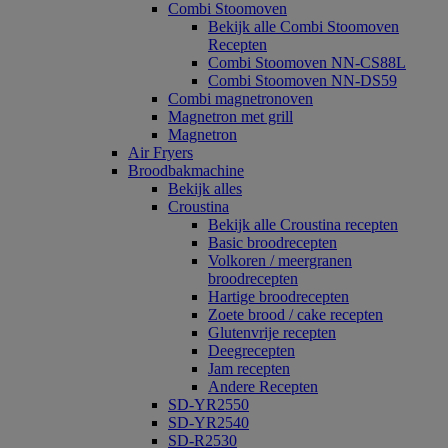
Combi Stoomoven
Bekijk alle Combi Stoomoven
Recepten
Combi Stoomoven NN-CS88L
Combi Stoomoven NN-DS59
Combi magnetronoven
Magnetron met grill
Magnetron
Air Fryers
Broodbakmachine
Bekijk alles
Croustina
Bekijk alle Croustina recepten
Basic broodrecepten
Volkoren / meergranen
broodrecepten
Hartige broodrecepten
Zoete brood / cake recepten
Glutenvrije recepten
Deegrecepten
Jam recepten
Andere Recepten
SD-YR2550
SD-YR2540
SD-R2530