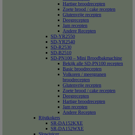
Hartige broodrecepten
Zoete brood / cake recepten
Glutenvrije recepten
Deegrecepten
Jam recepten
Andere Recepten
SD-YR2550
SD-YR2540
SD-R2530
SD-B2510
SD-PN100 – Mini Broodbakmachine
Bekijk alle SD-PN100 recepten
Basic broodrecepten
Volkoren / meergranen
broodrecepten
Glutenvrije recepten
Zoete brood / cake recepten
Deegrecepten
Hartige broodrecepten
Jam recepten
Andere Recepten
Rijstkokers
SR-DA152KXE
SR-DA152WXE
Slowjuicer