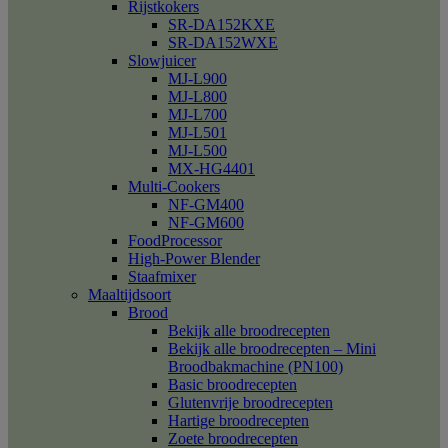
Rijstkokers
SR-DA152KXE
SR-DA152WXE
Slowjuicer
MJ-L900
MJ-L800
MJ-L700
MJ-L501
MJ-L500
MX-HG4401
Multi-Cookers
NF-GM400
NF-GM600
FoodProcessor
High-Power Blender
Staafmixer
Maaltijdsoort
Brood
Bekijk alle broodrecepten
Bekijk alle broodrecepten – Mini
Broodbakmachine (PN100)
Basic broodrecepten
Glutenvrije broodrecepten
Hartige broodrecepten
Zoete broodrecepten