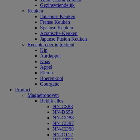
Gezinsvriendelijk
Keuken
Italiaanse Keuken
Franse Keuken
Spaanse Keuken
Aziatische Keuken
Japanse Fusion Keuken
Recepten per ingrediënt
Kip
Aardappel
Kaas
Appel
Eieren
Boerenkool
Courgette
Product
Magnetronoven
Bekijk alles
NN-CS88
NN-DS59
NN-CD88
NN-CD87
NN-CD58
NN-CT57