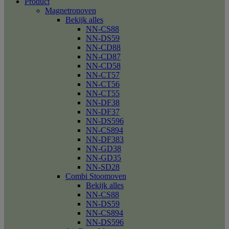
Product
Magnetronoven
Bekijk alles
NN-CS88
NN-DS59
NN-CD88
NN-CD87
NN-CD58
NN-CT57
NN-CT56
NN-CT55
NN-DF38
NN-DF37
NN-DS596
NN-CS894
NN-DF383
NN-GD38
NN-GD35
NN-SD28
Combi Stoomoven
Bekijk alles
NN-CS88
NN-DS59
NN-CS894
NN-DS596