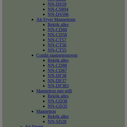
NN-DS59
NN-CS894
NN-DS596
Air Fryer Magnetrons
Bekijk alles
NN-CD88
NN-CD58
NN-CT57
NN-CT56
NN-CT55
Combi magnetronoven
Bekijk alles
NN-CD88
NN-CD87
NN-DF38
NN-DF37
NN-DF383
Magnetron met grill
Bekijk alles
NN-GD38
NN-GD35
Magnetron
Bekijk alles
NN-SD28
Air Fryers