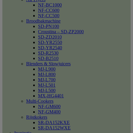
NF-BC1000
NF-CC600
NF-CC500
Broodbakmachine
SD-PN100
Croustina – SD-ZP2000
SD-ZD2010
SD-YR2550
SD-YR2540
SD-R2530
SD-B2510
Blenders & Slowjuicers
MJ-L900
MJ-L800
MJ-L700
MJ-L501
MJ-L500
MX-HG4401
Multi-Cookers
NF-GM600
NF-GM400
Rijstkokers
SR-DA152KXE
SR-DA152WXE