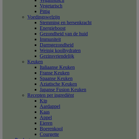
Veganistisch
Vegetarisch
Pittig
Voedingswelzijn
Stemming en hersenkracht
Energieboost
Gezondheid van de huid
Immuniteit
Darmgezondheid
Weinig koolhydraten
Gezinsvriendelijk
Keuken
Italiaanse Keuken
Franse Keuken
Spaanse Keuken
Aziatische Keuken
Japanse Fusion Keuken
Recepten per ingrediënt
Kip
Aardappel
Kaas
Appel
Eieren
Boerenkool
Courgette