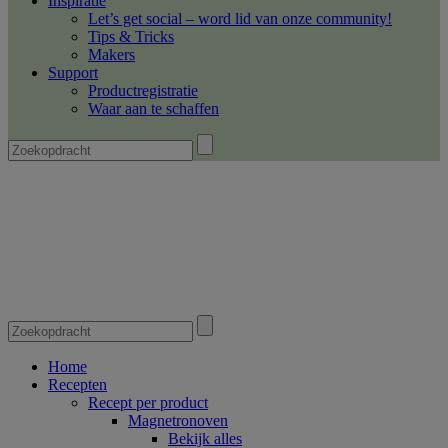
Inspiratie
Let’s get social – word lid van onze community!
Tips & Tricks
Makers
Support
Productregistratie
Waar aan te schaffen
Home
Recepten
Recept per product
Magnetronoven
Bekijk alles