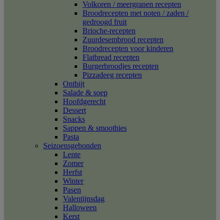
Volkoren / meergranen recepten
Broodrecepten met noten / zaden /
gedroogd fruit
Brioche-recepten
Zuurdesembrood recepten
Broodrecepten voor kinderen
Flatbread recepten
Burgerbroodjes recepten
Pizzadeeg recepten
Ontbijt
Salade & soep
Hoofdgerecht
Dessert
Snacks
Sappen & smoothies
Pasta
Seizoensgebonden
Lente
Zomer
Herfst
Winter
Pasen
Valentijnsdag
Halloween
Kerst