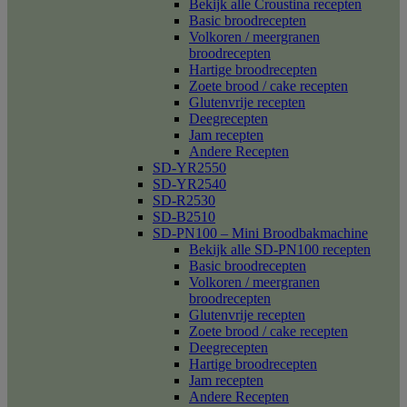
Bekijk alle Croustina recepten
Basic broodrecepten
Volkoren / meergranen
broodrecepten
Hartige broodrecepten
Zoete brood / cake recepten
Glutenvrije recepten
Deegrecepten
Jam recepten
Andere Recepten
SD-YR2550
SD-YR2540
SD-R2530
SD-B2510
SD-PN100 – Mini Broodbakmachine
Bekijk alle SD-PN100 recepten
Basic broodrecepten
Volkoren / meergranen
broodrecepten
Glutenvrije recepten
Zoete brood / cake recepten
Deegrecepten
Hartige broodrecepten
Jam recepten
Andere Recepten