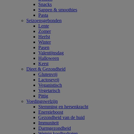
Snacks
Sappen & smoothies
Pasta
Seizoensgebonden
Lente
Zomer
Herfst
Winter
Pasen
Valentijnsdag
Halloween
Kerst
Dieet & Gezondheid
Glutenvrij
Lactosevrij
Veganistisch
Vegetarisch
Pittig
Voedingswelzijn
Stemming en hersenkracht
Energieboost
Gezondheid van de huid
Immuniteit
Darmgezondheid
Weinig koolhydraten