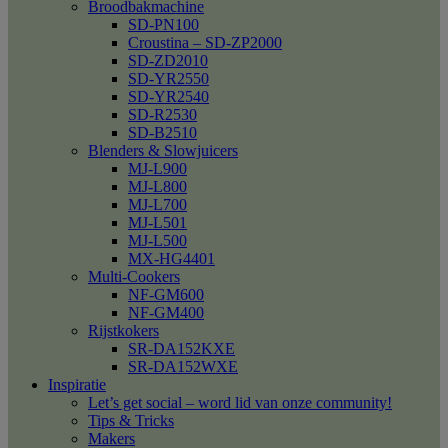
Broodbakmachine
SD-PN100
Croustina – SD-ZP2000
SD-ZD2010
SD-YR2550
SD-YR2540
SD-R2530
SD-B2510
Blenders & Slowjuicers
MJ-L900
MJ-L800
MJ-L700
MJ-L501
MJ-L500
MX-HG4401
Multi-Cookers
NF-GM600
NF-GM400
Rijstkokers
SR-DA152KXE
SR-DA152WXE
Inspiratie
Let’s get social – word lid van onze community!
Tips & Tricks
Makers