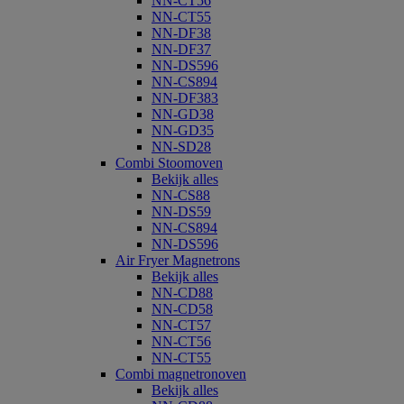
NN-CT56
NN-CT55
NN-DF38
NN-DF37
NN-DS596
NN-CS894
NN-DF383
NN-GD38
NN-GD35
NN-SD28
Combi Stoomoven
Bekijk alles
NN-CS88
NN-DS59
NN-CS894
NN-DS596
Air Fryer Magnetrons
Bekijk alles
NN-CD88
NN-CD58
NN-CT57
NN-CT56
NN-CT55
Combi magnetronoven
Bekijk alles