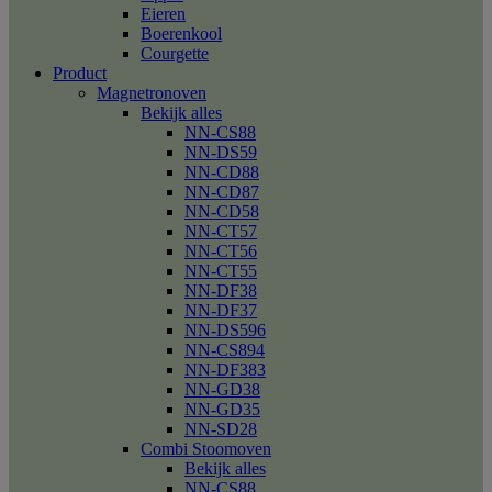
Eieren
Boerenkool
Courgette
Product
Magnetronoven
Bekijk alles
NN-CS88
NN-DS59
NN-CD88
NN-CD87
NN-CD58
NN-CT57
NN-CT56
NN-CT55
NN-DF38
NN-DF37
NN-DS596
NN-CS894
NN-DF383
NN-GD38
NN-GD35
NN-SD28
Combi Stoomoven
Bekijk alles
NN-CS88