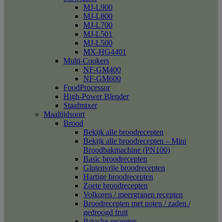
MJ-L900
MJ-L800
MJ-L700
MJ-L501
MJ-L500
MX-HG4401
Multi-Cookers
NF-GM400
NF-GM600
FoodProcessor
High-Power Blender
Staafmixer
Maaltijdsoort
Brood
Bekijk alle broodrecepten
Bekijk alle broodrecepten – Mini
Broodbakmachine (PN100)
Basic broodrecepten
Glutenvrije broodrecepten
Hartige broodrecepten
Zoete broodrecepten
Volkoren / meergranen recepten
Broodrecepten met noten / zaden /
gedroogd fruit
Brioche-recepten