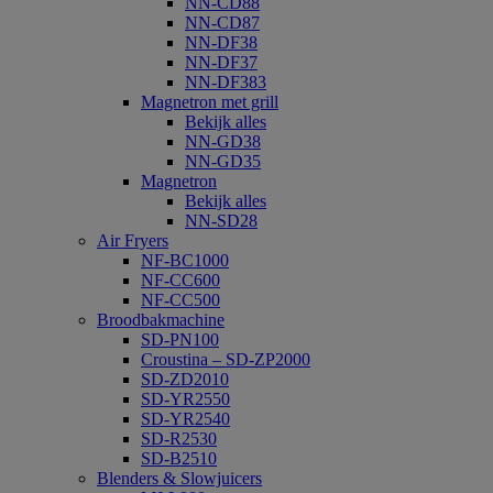
NN-CD88
NN-CD87
NN-DF38
NN-DF37
NN-DF383
Magnetron met grill
Bekijk alles
NN-GD38
NN-GD35
Magnetron
Bekijk alles
NN-SD28
Air Fryers
NF-BC1000
NF-CC600
NF-CC500
Broodbakmachine
SD-PN100
Croustina – SD-ZP2000
SD-ZD2010
SD-YR2550
SD-YR2540
SD-R2530
SD-B2510
Blenders & Slowjuicers