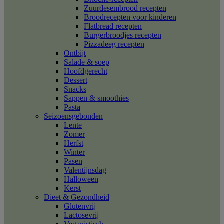
Zuurdesembrood recepten
Broodrecepten voor kinderen
Flatbread recepten
Burgerbroodjes recepten
Pizzadeeg recepten
Ontbijt
Salade & soep
Hoofdgerecht
Dessert
Snacks
Sappen & smoothies
Pasta
Seizoensgebonden
Lente
Zomer
Herfst
Winter
Pasen
Valentijnsdag
Halloween
Kerst
Dieet & Gezondheid
Glutenvrij
Lactosevrij