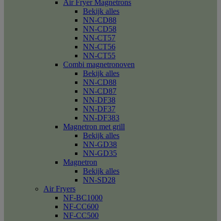
Air Fryer Magnetrons
Bekijk alles
NN-CD88
NN-CD58
NN-CT57
NN-CT56
NN-CT55
Combi magnetronoven
Bekijk alles
NN-CD88
NN-CD87
NN-DF38
NN-DF37
NN-DF383
Magnetron met grill
Bekijk alles
NN-GD38
NN-GD35
Magnetron
Bekijk alles
NN-SD28
Air Fryers
NF-BC1000
NF-CC600
NF-CC500