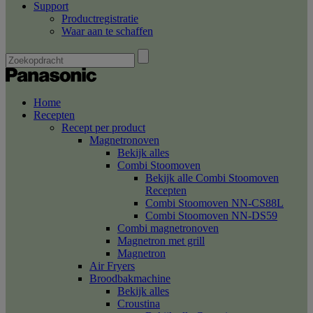
Support
Productregistratie
Waar aan te schaffen
Home
Recepten
Recept per product
Magnetronoven
Bekijk alles
Combi Stoomoven
Bekijk alle Combi Stoomoven
Recepten
Combi Stoomoven NN-CS88L
Combi Stoomoven NN-DS59
Combi magnetronoven
Magnetron met grill
Magnetron
Air Fryers
Broodbakmachine
Bekijk alles
Croustina