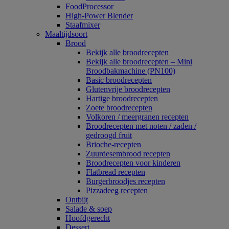
FoodProcessor
High-Power Blender
Staafmixer
Maaltijdsoort
Brood
Bekijk alle broodrecepten
Bekijk alle broodrecepten – Mini
Broodbakmachine (PN100)
Basic broodrecepten
Glutenvrije broodrecepten
Hartige broodrecepten
Zoete broodrecepten
Volkoren / meergranen recepten
Broodrecepten met noten / zaden /
gedroogd fruit
Brioche-recepten
Zuurdesembrood recepten
Broodrecepten voor kinderen
Flatbread recepten
Burgerbroodjes recepten
Pizzadeeg recepten
Ontbijt
Salade & soep
Hoofdgerecht
Dessert