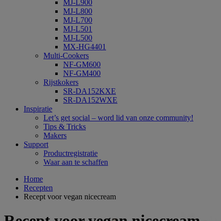
MJ-L900
MJ-L800
MJ-L700
MJ-L501
MJ-L500
MX-HG4401
Multi-Cookers
NF-GM600
NF-GM400
Rijstkokers
SR-DA152KXE
SR-DA152WXE
Inspiratie
Let’s get social – word lid van onze community!
Tips & Tricks
Makers
Support
Productregistratie
Waar aan te schaffen
Home
Recepten
Recept voor vegan nicecream
Recept voor vegan nicecream