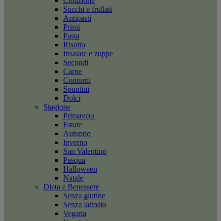
Colazione
Succhi e frullati
Antipasti
Primi
Pasta
Risotto
Insalate e zuppe
Secondi
Carne
Contorni
Spuntini
Dolci
Stagione
Primavera
Estate
Autunno
Inverno
San Valentino
Pasqua
Halloween
Natale
Dieta e Benessere
Senza glutine
Senza lattosio
Vegana