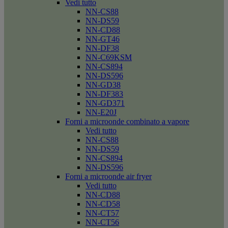
Vedi tutto
NN-CS88
NN-DS59
NN-CD88
NN-GT46
NN-DF38
NN-C69KSM
NN-CS894
NN-DS596
NN-GD38
NN-DF383
NN-GD371
NN-E20J
Forni a microonde combinato a vapore
Vedi tutto
NN-CS88
NN-DS59
NN-CS894
NN-DS596
Forni a microonde air fryer
Vedi tutto
NN-CD88
NN-CD58
NN-CT57
NN-CT56