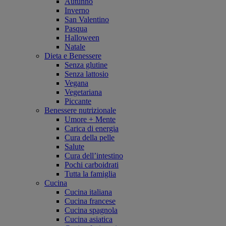
Autunno
Inverno
San Valentino
Pasqua
Halloween
Natale
Dieta e Benessere
Senza glutine
Senza lattosio
Vegana
Vegetariana
Piccante
Benessere nutrizionale
Umore + Mente
Carica di energia
Cura della pelle
Salute
Cura dell’intestino
Pochi carboidrati
Tutta la famiglia
Cucina
Cucina italiana
Cucina francese
Cucina spagnola
Cucina asiatica