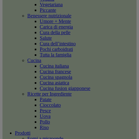
Vegetariana
Piccante
Benessere nutrizionale
Umore + Mente
Carica di energia
Cura della pelle
Salute
Cura dell’intestino
Pochi carboidrati
Tutta la famiglia
Cucina
Cucina italiana
Cucina francese
Cucina spagnola
Cucina asiatica
Cucina fusion giapponese
Ricette per Ingrediente
Patate
Cioccolato
Pesce
Uova
Pollo
Riso
Prodotti
Forni a microonde