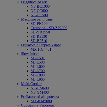
Friggitrice ad aria
NF-BC1000
NF-CC600
NF-CC500
Macchine per il pane
SD-PN100
Croustina – SD-ZP2000
SD-YR2550
SD-R2530
SD-B2510
Frullatore e Prepara Zuppe
MX-HG4401
Slow Juicer
MJ-L501
MJ-L500
MJ-L600
MJ-L700
MJ-L800
MJ-L900
Multi-Cooker
NF-GM600
NF-GM400
Frullatore ad alta potenza
MX-KM5080
Cuociriso e Vaporiera