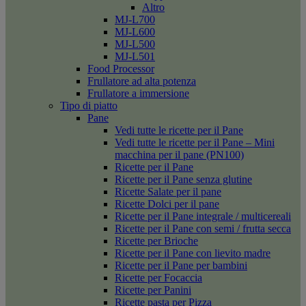
Altro
MJ-L700
MJ-L600
MJ-L500
MJ-L501
Food Processor
Frullatore ad alta potenza
Frullatore a immersione
Tipo di piatto
Pane
Vedi tutte le ricette per il Pane
Vedi tutte le ricette per il Pane – Mini
macchina per il pane (PN100)
Ricette per il Pane
Ricette per il Pane senza glutine
Ricette Salate per il pane
Ricette Dolci per il pane
Ricette per il Pane integrale / multicereali
Ricette per il Pane con semi / frutta secca
Ricette per Brioche
Ricette per il Pane con lievito madre
Ricette per il Pane per bambini
Ricette per Focaccia
Ricette per Panini
Ricette pasta per Pizza