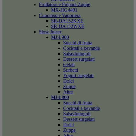
Frullatore e Prepara Zuppe
MX-HG4401
Cuociriso e Vaporiera
SR-DA152KXE
SR-DA152WXE
Slow Juicer
MJ-L900
Succhi di frutta
Cocktail e bevande
Salse/Intingoli
Dessert surgelati
Gelati
Sorbetti
Yogurt surgelati
Dolci
Zuppe
Altro
MJ-L800
Succhi di frutta
Cocktail e bevande
Salse/Intingoli
Dessert surgelati
Dolci
Zuppe
Altro