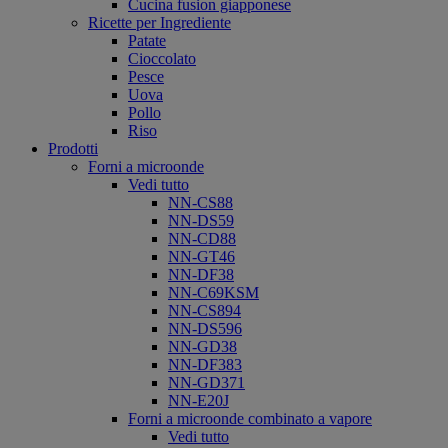
Cucina fusion giapponese
Ricette per Ingrediente
Patate
Cioccolato
Pesce
Uova
Pollo
Riso
Prodotti
Forni a microonde
Vedi tutto
NN-CS88
NN-DS59
NN-CD88
NN-GT46
NN-DF38
NN-C69KSM
NN-CS894
NN-DS596
NN-GD38
NN-DF383
NN-GD371
NN-E20J
Forni a microonde combinato a vapore
Vedi tutto