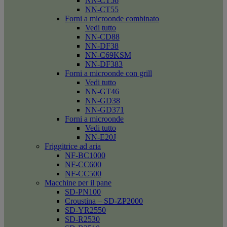
NN-CT56
NN-CT55
Forni a microonde combinato
Vedi tutto
NN-CD88
NN-DF38
NN-C69KSM
NN-DF383
Forni a microonde con grill
Vedi tutto
NN-GT46
NN-GD38
NN-GD371
Forni a microonde
Vedi tutto
NN-E20J
Friggitrice ad aria
NF-BC1000
NF-CC600
NF-CC500
Macchine per il pane
SD-PN100
Croustina – SD-ZP2000
SD-YR2550
SD-R2530