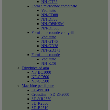
NN-CT55
Forni a microonde combinato
Vedi tutto
NN-CD88
NN-DF38
NN-C69KSM
NN-DF383
Forni a microonde con grill
Vedi tutto
NN-GT46
NN-GD38
NN-GD371
Forni a microonde
Vedi tutto
NN-E20J
Friggitrice ad aria
NF-BC1000
NF-CC600
NF-CC500
Macchine per il pane
SD-PN100
Croustina – SD-ZP2000
SD-YR2550
SD-R2530
SD-B2510