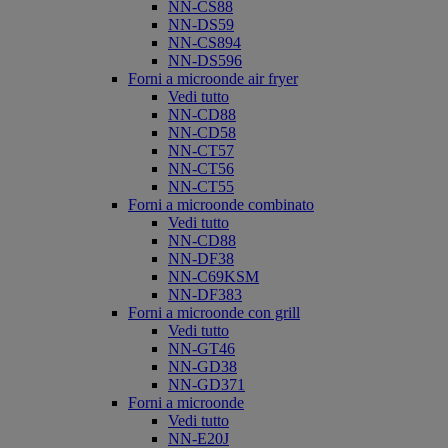
NN-CS88
NN-DS59
NN-CS894
NN-DS596
Forni a microonde air fryer
Vedi tutto
NN-CD88
NN-CD58
NN-CT57
NN-CT56
NN-CT55
Forni a microonde combinato
Vedi tutto
NN-CD88
NN-DF38
NN-C69KSM
NN-DF383
Forni a microonde con grill
Vedi tutto
NN-GT46
NN-GD38
NN-GD371
Forni a microonde
Vedi tutto
NN-E20J