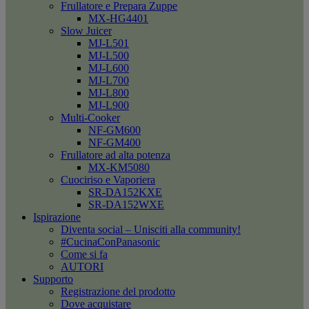
Frullatore e Prepara Zuppe
MX-HG4401
Slow Juicer
MJ-L501
MJ-L500
MJ-L600
MJ-L700
MJ-L800
MJ-L900
Multi-Cooker
NF-GM600
NF-GM400
Frullatore ad alta potenza
MX-KM5080
Cuociriso e Vaporiera
SR-DA152KXE
SR-DA152WXE
Ispirazione
Diventa social – Unisciti alla community!
#CucinaConPanasonic
Come si fa
AUTORI
Supporto
Registrazione del prodotto
Dove acquistare