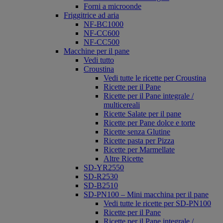
Forni a microonde
Friggitrice ad aria
NF-BC1000
NF-CC600
NF-CC500
Macchine per il pane
Vedi tutto
Croustina
Vedi tutte le ricette per Croustina
Ricette per il Pane
Ricette per il Pane integrale /
multicereali
Ricette Salate per il pane
Ricette per Pane dolce e torte
Ricette senza Glutine
Ricette pasta per Pizza
Ricette per Marmellate
Altre Ricette
SD-YR2550
SD-R2530
SD-B2510
SD-PN100 – Mini macchina per il pane
Vedi tutte le ricette per SD-PN100
Ricette per il Pane
Ricette per il Pane integrale /