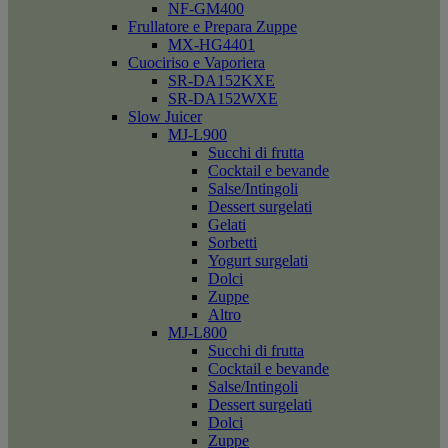
NF-GM400
Frullatore e Prepara Zuppe
MX-HG4401
Cuociriso e Vaporiera
SR-DA152KXE
SR-DA152WXE
Slow Juicer
MJ-L900
Succhi di frutta
Cocktail e bevande
Salse/Intingoli
Dessert surgelati
Gelati
Sorbetti
Yogurt surgelati
Dolci
Zuppe
Altro
MJ-L800
Succhi di frutta
Cocktail e bevande
Salse/Intingoli
Dessert surgelati
Dolci
Zuppe