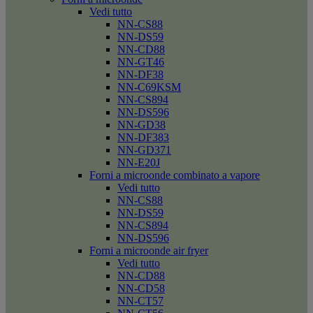
Vedi tutto
NN-CS88
NN-DS59
NN-CD88
NN-GT46
NN-DF38
NN-C69KSM
NN-CS894
NN-DS596
NN-GD38
NN-DF383
NN-GD371
NN-E20J
Forni a microonde combinato a vapore
Vedi tutto
NN-CS88
NN-DS59
NN-CS894
NN-DS596
Forni a microonde air fryer
Vedi tutto
NN-CD88
NN-CD58
NN-CT57