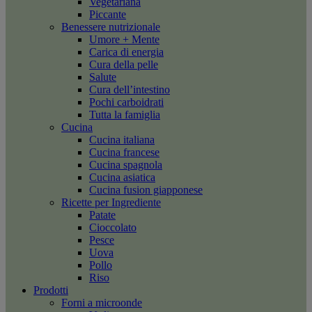
Vegetariana
Piccante
Benessere nutrizionale
Umore + Mente
Carica di energia
Cura della pelle
Salute
Cura dell’intestino
Pochi carboidrati
Tutta la famiglia
Cucina
Cucina italiana
Cucina francese
Cucina spagnola
Cucina asiatica
Cucina fusion giapponese
Ricette per Ingrediente
Patate
Cioccolato
Pesce
Uova
Pollo
Riso
Prodotti
Forni a microonde