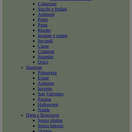
Colazione
Succhi e frullati
Antipasti
Primi
Pasta
Risotto
Insalate e zuppe
Secondi
Carne
Contorni
Spuntini
Dolci
Stagione
Primavera
Estate
Autunno
Inverno
San Valentino
Pasqua
Halloween
Natale
Dieta e Benessere
Senza glutine
Senza lattosio
Vegana