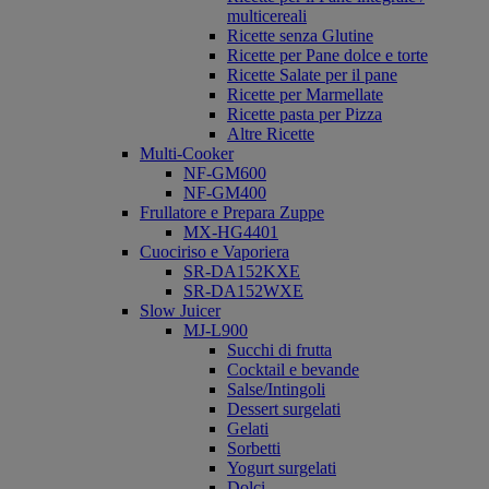
multicereali
Ricette senza Glutine
Ricette per Pane dolce e torte
Ricette Salate per il pane
Ricette per Marmellate
Ricette pasta per Pizza
Altre Ricette
Multi-Cooker
NF-GM600
NF-GM400
Frullatore e Prepara Zuppe
MX-HG4401
Cuociriso e Vaporiera
SR-DA152KXE
SR-DA152WXE
Slow Juicer
MJ-L900
Succhi di frutta
Cocktail e bevande
Salse/Intingoli
Dessert surgelati
Gelati
Sorbetti
Yogurt surgelati
Dolci