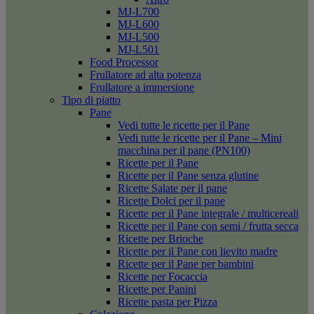
MJ-L700
MJ-L600
MJ-L500
MJ-L501
Food Processor
Frullatore ad alta potenza
Frullatore a immersione
Tipo di piatto
Pane
Vedi tutte le ricette per il Pane
Vedi tutte le ricette per il Pane – Mini
macchina per il pane (PN100)
Ricette per il Pane
Ricette per il Pane senza glutine
Ricette Salate per il pane
Ricette Dolci per il pane
Ricette per il Pane integrale / multicereali
Ricette per il Pane con semi / frutta secca
Ricette per Brioche
Ricette per il Pane con lievito madre
Ricette per il Pane per bambini
Ricette per Focaccia
Ricette per Panini
Ricette pasta per Pizza