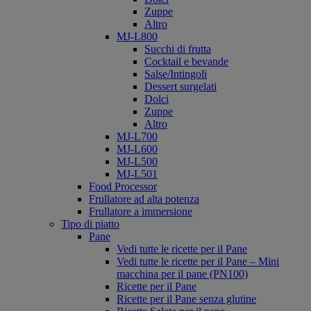
Zuppe
Altro
MJ-L800
Succhi di frutta
Cocktail e bevande
Salse/Intingoli
Dessert surgelati
Dolci
Zuppe
Altro
MJ-L700
MJ-L600
MJ-L500
MJ-L501
Food Processor
Frullatore ad alta potenza
Frullatore a immersione
Tipo di piatto
Pane
Vedi tutte le ricette per il Pane
Vedi tutte le ricette per il Pane – Mini
macchina per il pane (PN100)
Ricette per il Pane
Ricette per il Pane senza glutine