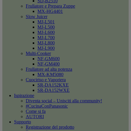
SD-B2510
Frullatore e Prepara Zuppe
MX-HG4401
Slow Juicer
MJ-L501
MJ-L500
MJ-L600
MJ-L700
MJ-L800
MJ-L900
Multi-Cooker
NF-GM600
NF-GM400
Frullatore ad alta potenza
MX-KM5080
Cuociriso e Vaporiera
SR-DA152KXE
SR-DA152WXE
Ispirazione
Diventa social – Unisciti alla community!
#CucinaConPanasonic
Come si fa
AUTORI
Supporto
Registrazione del prodotto