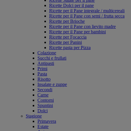
Ricette Salate per il pane
Ricette Dolci per il pane
Ricette per il Pane integrale / multicereali
Ricette per il Pane con semi / frutta secca
Ricette per Brioche
Ricette per il Pane con lievito madre
Ricette per il Pane per bambini
Ricette per Focaccia
Ricette per Panini
Ricette pasta per Pizza
Colazione
Succhi e frullati
Antipasti
Primi
Pasta
Risotto
Insalate e zuppe
Secondi
Carne
Contorni
Spuntini
Dolci
Stagione
Primavera
Estate