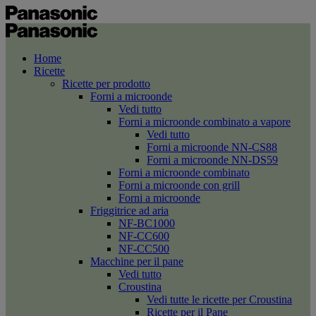
Home
Ricette
Ricette per prodotto
Forni a microonde
Vedi tutto
Forni a microonde combinato a vapore
Vedi tutto
Forni a microonde NN-CS88
Forni a microonde NN-DS59
Forni a microonde combinato
Forni a microonde con grill
Forni a microonde
Friggitrice ad aria
NF-BC1000
NF-CC600
NF-CC500
Macchine per il pane
Vedi tutto
Croustina
Vedi tutte le ricette per Croustina
Ricette per il Pane