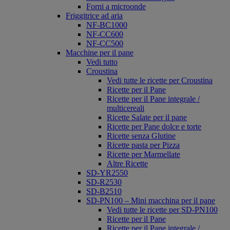
Forni a microonde
Friggitrice ad aria
NF-BC1000
NF-CC600
NF-CC500
Macchine per il pane
Vedi tutto
Croustina
Vedi tutte le ricette per Croustina
Ricette per il Pane
Ricette per il Pane integrale /
multicereali
Ricette Salate per il pane
Ricette per Pane dolce e torte
Ricette senza Glutine
Ricette pasta per Pizza
Ricette per Marmellate
Altre Ricette
SD-YR2550
SD-R2530
SD-B2510
SD-PN100 – Mini macchina per il pane
Vedi tutte le ricette per SD-PN100
Ricette per il Pane
Ricette per il Pane integrale /