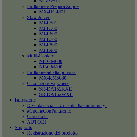
SD-B2510
Frullatore e Prepara Zuppe
MX-HG4401
Slow Juicer
MJ-L501
MJ-L500
MJ-L600
MJ-L700
MJ-L800
MJ-L900
Multi-Cooker
NF-GM600
NF-GM400
Frullatore ad alta potenza
MX-KM5080
Cuociriso e Vaporiera
SR-DA152KXE
SR-DA152WXE
Ispirazione
Diventa social – Unisciti alla community!
#CucinaConPanasonic
Come si fa
AUTORI
Supporto
Registrazione del prodotto