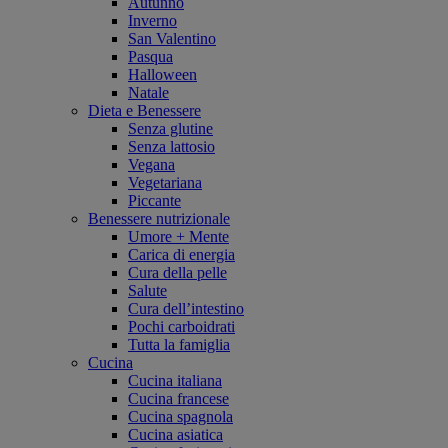
Autunno
Inverno
San Valentino
Pasqua
Halloween
Natale
Dieta e Benessere
Senza glutine
Senza lattosio
Vegana
Vegetariana
Piccante
Benessere nutrizionale
Umore + Mente
Carica di energia
Cura della pelle
Salute
Cura dell’intestino
Pochi carboidrati
Tutta la famiglia
Cucina
Cucina italiana
Cucina francese
Cucina spagnola
Cucina asiatica