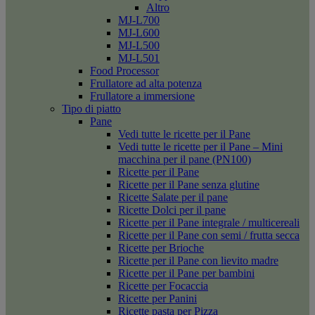
Altro
MJ-L700
MJ-L600
MJ-L500
MJ-L501
Food Processor
Frullatore ad alta potenza
Frullatore a immersione
Tipo di piatto
Pane
Vedi tutte le ricette per il Pane
Vedi tutte le ricette per il Pane – Mini
macchina per il pane (PN100)
Ricette per il Pane
Ricette per il Pane senza glutine
Ricette Salate per il pane
Ricette Dolci per il pane
Ricette per il Pane integrale / multicereali
Ricette per il Pane con semi / frutta secca
Ricette per Brioche
Ricette per il Pane con lievito madre
Ricette per il Pane per bambini
Ricette per Focaccia
Ricette per Panini
Ricette pasta per Pizza