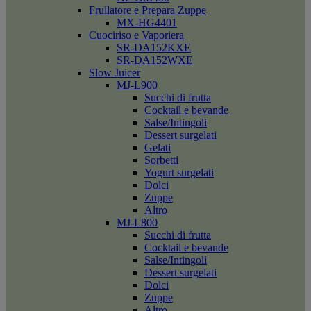
Frullatore e Prepara Zuppe
MX-HG4401
Cuociriso e Vaporiera
SR-DA152KXE
SR-DA152WXE
Slow Juicer
MJ-L900
Succhi di frutta
Cocktail e bevande
Salse/Intingoli
Dessert surgelati
Gelati
Sorbetti
Yogurt surgelati
Dolci
Zuppe
Altro
MJ-L800
Succhi di frutta
Cocktail e bevande
Salse/Intingoli
Dessert surgelati
Dolci
Zuppe
Altro