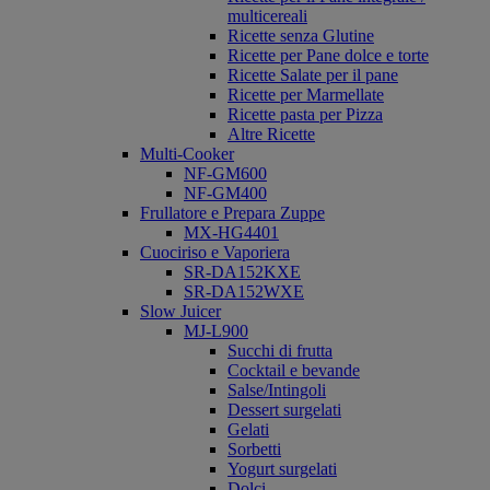
multicereali
Ricette senza Glutine
Ricette per Pane dolce e torte
Ricette Salate per il pane
Ricette per Marmellate
Ricette pasta per Pizza
Altre Ricette
Multi-Cooker
NF-GM600
NF-GM400
Frullatore e Prepara Zuppe
MX-HG4401
Cuociriso e Vaporiera
SR-DA152KXE
SR-DA152WXE
Slow Juicer
MJ-L900
Succhi di frutta
Cocktail e bevande
Salse/Intingoli
Dessert surgelati
Gelati
Sorbetti
Yogurt surgelati
Dolci