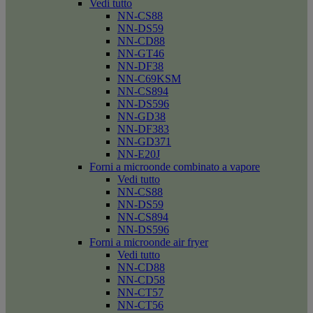
Vedi tutto
NN-CS88
NN-DS59
NN-CD88
NN-GT46
NN-DF38
NN-C69KSM
NN-CS894
NN-DS596
NN-GD38
NN-DF383
NN-GD371
NN-E20J
Forni a microonde combinato a vapore
Vedi tutto
NN-CS88
NN-DS59
NN-CS894
NN-DS596
Forni a microonde air fryer
Vedi tutto
NN-CD88
NN-CD58
NN-CT57
NN-CT56