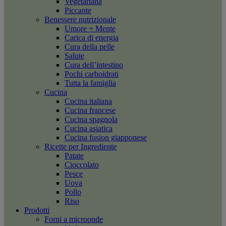
Vegetariana
Piccante
Benessere nutrizionale
Umore + Mente
Carica di energia
Cura della pelle
Salute
Cura dell’intestino
Pochi carboidrati
Tutta la famiglia
Cucina
Cucina italiana
Cucina francese
Cucina spagnola
Cucina asiatica
Cucina fusion giapponese
Ricette per Ingrediente
Patate
Cioccolato
Pesce
Uova
Pollo
Riso
Prodotti
Forni a microonde