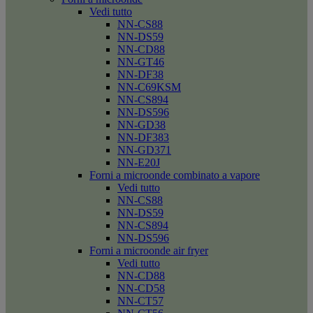
Vedi tutto
NN-CS88
NN-DS59
NN-CD88
NN-GT46
NN-DF38
NN-C69KSM
NN-CS894
NN-DS596
NN-GD38
NN-DF383
NN-GD371
NN-E20J
Forni a microonde combinato a vapore
Vedi tutto
NN-CS88
NN-DS59
NN-CS894
NN-DS596
Forni a microonde air fryer
Vedi tutto
NN-CD88
NN-CD58
NN-CT57