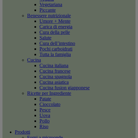
Vegetariana
Piccante
Benessere nutrizionale
Umore + Mente
Carica di energia
Cura della pelle
Salute
Cura dell’intestino
Pochi carboidrati
Tutta la famiglia
Cucina
Cucina italiana
Cucina francese
Cucina spagnola
Cucina asiatica
Cucina fusion giapponese
Ricette per Ingrediente
Patate
Cioccolato
Pesce
Uova
Pollo
Riso
Prodotti
Forni a microonde