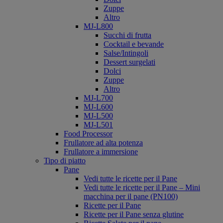
Zuppe
Altro
MJ-L800
Succhi di frutta
Cocktail e bevande
Salse/Intingoli
Dessert surgelati
Dolci
Zuppe
Altro
MJ-L700
MJ-L600
MJ-L500
MJ-L501
Food Processor
Frullatore ad alta potenza
Frullatore a immersione
Tipo di piatto
Pane
Vedi tutte le ricette per il Pane
Vedi tutte le ricette per il Pane – Mini
macchina per il pane (PN100)
Ricette per il Pane
Ricette per il Pane senza glutine