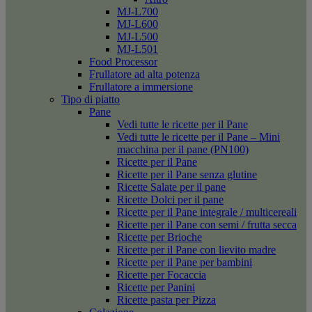
MJ-L700
MJ-L600
MJ-L500
MJ-L501
Food Processor
Frullatore ad alta potenza
Frullatore a immersione
Tipo di piatto
Pane
Vedi tutte le ricette per il Pane
Vedi tutte le ricette per il Pane – Mini
macchina per il pane (PN100)
Ricette per il Pane
Ricette per il Pane senza glutine
Ricette Salate per il pane
Ricette Dolci per il pane
Ricette per il Pane integrale / multicereali
Ricette per il Pane con semi / frutta secca
Ricette per Brioche
Ricette per il Pane con lievito madre
Ricette per il Pane per bambini
Ricette per Focaccia
Ricette per Panini
Ricette pasta per Pizza