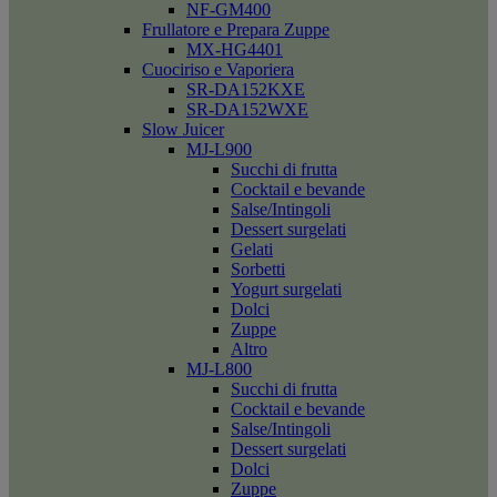
NF-GM400
Frullatore e Prepara Zuppe
MX-HG4401
Cuociriso e Vaporiera
SR-DA152KXE
SR-DA152WXE
Slow Juicer
MJ-L900
Succhi di frutta
Cocktail e bevande
Salse/Intingoli
Dessert surgelati
Gelati
Sorbetti
Yogurt surgelati
Dolci
Zuppe
Altro
MJ-L800
Succhi di frutta
Cocktail e bevande
Salse/Intingoli
Dessert surgelati
Dolci
Zuppe