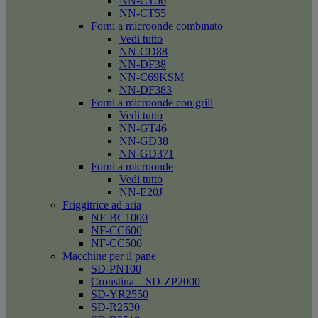
NN-CT56
NN-CT55
Forni a microonde combinato
Vedi tutto
NN-CD88
NN-DF38
NN-C69KSM
NN-DF383
Forni a microonde con grill
Vedi tutto
NN-GT46
NN-GD38
NN-GD371
Forni a microonde
Vedi tutto
NN-E20J
Friggitrice ad aria
NF-BC1000
NF-CC600
NF-CC500
Macchine per il pane
SD-PN100
Croustina – SD-ZP2000
SD-YR2550
SD-R2530