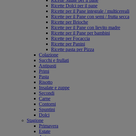
Ricette Salate per il pane
Ricette Dolci per il pane
Ricette per il Pane integrale / multicereali
Ricette per il Pane con semi / frutta secca
Ricette per Brioche
Ricette per il Pane con lievito madre
Ricette per il Pane per bambini
Ricette per Focaccia
Ricette per Panini
Ricette pasta per Pizza
Colazione
Succhi e frullati
Antipasti
Primi
Pasta
Risotto
Insalate e zuppe
Secondi
Carne
Contorni
Spuntini
Dolci
Stagione
Primavera
Estate