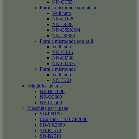
NN-CT55
Forni a microonde combinato
Vedi tutto
NN-CD88
NN-DF38
NN-C69KSM
NN-DF383
Forni a microonde con grill
Vedi tutto
NN-GT46
NN-GD38
NN-GD371
Forni a microonde
Vedi tutto
NN-E20J
Friggitrice ad aria
NF-BC1000
NF-CC600
NF-CC500
Macchine per il pane
SD-PN100
Croustina – SD-ZP2000
SD-YR2550
SD-R2530
SD-B2510