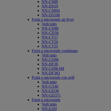
NN-CS88
NN-DS59
NN-CS894
NN-DS596
Forni a microonde air fryer
Vedi tutto
NN-CD88
NN-CD58
NN-CT57
NN-CT56
NN-CT55
Forni a microonde combinato
Vedi tutto
NN-CD88
NN-DF38
NN-C69KSM
NN-DF383
Forni a microonde con grill
Vedi tutto
NN-GT46
NN-GD38
NN-GD371
Forni a microonde
Vedi tutto
NN-E20J