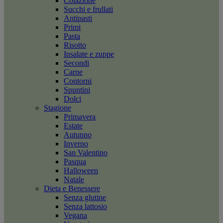
Colazione
Succhi e frullati
Antipasti
Primi
Pasta
Risotto
Insalate e zuppe
Secondi
Carne
Contorni
Spuntini
Dolci
Stagione
Primavera
Estate
Autunno
Inverno
San Valentino
Pasqua
Halloween
Natale
Dieta e Benessere
Senza glutine
Senza lattosio
Vegana