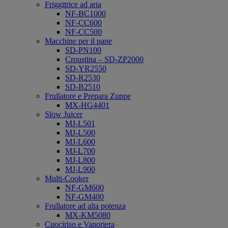
Friggitrice ad aria
NF-BC1000
NF-CC600
NF-CC500
Macchine per il pane
SD-PN100
Croustina – SD-ZP2000
SD-YR2550
SD-R2530
SD-B2510
Frullatore e Prepara Zuppe
MX-HG4401
Slow Juicer
MJ-L501
MJ-L500
MJ-L600
MJ-L700
MJ-L800
MJ-L900
Multi-Cooker
NF-GM600
NF-GM400
Frullatore ad alta potenza
MX-KM5080
Cuociriso e Vaporiera