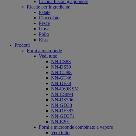
Cucina fusion giapponese
Ricette per Ingrediente
Patate
Cioccolato
Pesce
Uova
Pollo
Riso
Prodotti
Forni a microonde
Vedi tutto
NN-CS88
NN-DS59
NN-CD88
NN-GT46
NN-DF38
NN-C69KSM
NN-CS894
NN-DS596
NN-GD38
NN-DF383
NN-GD371
NN-E20J
Forni a microonde combinato a vapore
Vedi tutto