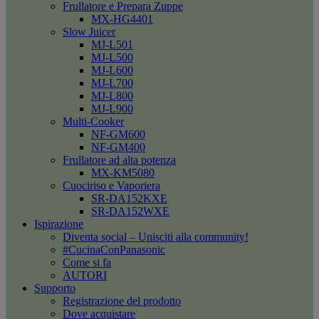
Frullatore e Prepara Zuppe
MX-HG4401
Slow Juicer
MJ-L501
MJ-L500
MJ-L600
MJ-L700
MJ-L800
MJ-L900
Multi-Cooker
NF-GM600
NF-GM400
Frullatore ad alta potenza
MX-KM5080
Cuociriso e Vaporiera
SR-DA152KXE
SR-DA152WXE
Ispirazione
Diventa social – Unisciti alla community!
#CucinaConPanasonic
Come si fa
AUTORI
Supporto
Registrazione del prodotto
Dove acquistare