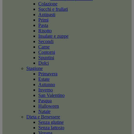
Colazione
Succhi e frullati
Antipasti
Primi
Pasta
Risotto
Insalate e zuppe
Secondi
Carne
Contorni
Spuntini
Dolci
Stagione
Primavera
Estate
Autunno
Inverno
San Valentino
Pasqua
Halloween
Natale
Dieta e Benessere
Senza glutine
Senza lattosio
Vegana