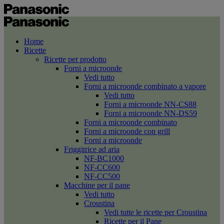
Home
Ricette
Ricette per prodotto
Forni a microonde
Vedi tutto
Forni a microonde combinato a vapore
Vedi tutto
Forni a microonde NN-CS88
Forni a microonde NN-DS59
Forni a microonde combinato
Forni a microonde con grill
Forni a microonde
Friggitrice ad aria
NF-BC1000
NF-CC600
NF-CC500
Macchine per il pane
Vedi tutto
Croustina
Vedi tutte le ricette per Croustina
Ricette per il Pane