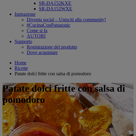
SR-DA152KXE
SR-DA152WXE
Ispirazione
Diventa social – Unisciti alla community!
#CucinaConPanasonic
Come si fa
AUTORI
Supporto
Registrazione del prodotto
Dove acquistare
Home
Ricette
Patate dolci fritte con salsa di pomodoro
Patate dolci fritte con salsa di
pomodoro