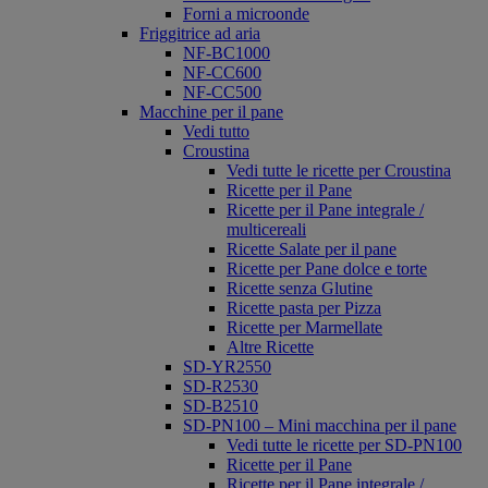
Forni a microonde
Friggitrice ad aria
NF-BC1000
NF-CC600
NF-CC500
Macchine per il pane
Vedi tutto
Croustina
Vedi tutte le ricette per Croustina
Ricette per il Pane
Ricette per il Pane integrale /
multicereali
Ricette Salate per il pane
Ricette per Pane dolce e torte
Ricette senza Glutine
Ricette pasta per Pizza
Ricette per Marmellate
Altre Ricette
SD-YR2550
SD-R2530
SD-B2510
SD-PN100 – Mini macchina per il pane
Vedi tutte le ricette per SD-PN100
Ricette per il Pane
Ricette per il Pane integrale /