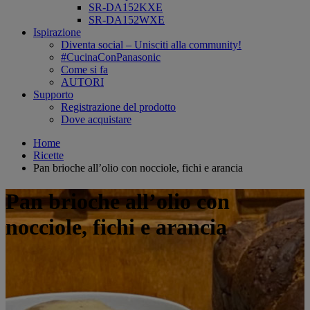
SR-DA152KXE
SR-DA152WXE
Ispirazione
Diventa social – Unisciti alla community!
#CucinaConPanasonic
Come si fa
AUTORI
Supporto
Registrazione del prodotto
Dove acquistare
Home
Ricette
Pan brioche all’olio con nocciole, fichi e arancia
Pan brioche all’olio con
nocciole, fichi e arancia