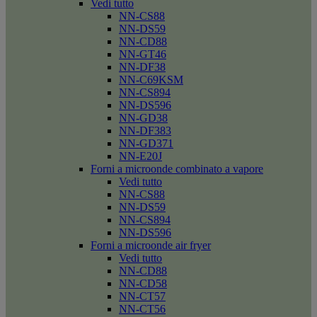
Vedi tutto
NN-CS88
NN-DS59
NN-CD88
NN-GT46
NN-DF38
NN-C69KSM
NN-CS894
NN-DS596
NN-GD38
NN-DF383
NN-GD371
NN-E20J
Forni a microonde combinato a vapore
Vedi tutto
NN-CS88
NN-DS59
NN-CS894
NN-DS596
Forni a microonde air fryer
Vedi tutto
NN-CD88
NN-CD58
NN-CT57
NN-CT56