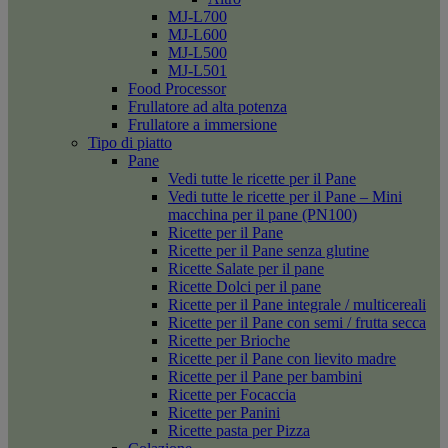
MJ-L700
MJ-L600
MJ-L500
MJ-L501
Food Processor
Frullatore ad alta potenza
Frullatore a immersione
Tipo di piatto
Pane
Vedi tutte le ricette per il Pane
Vedi tutte le ricette per il Pane – Mini
macchina per il pane (PN100)
Ricette per il Pane
Ricette per il Pane senza glutine
Ricette Salate per il pane
Ricette Dolci per il pane
Ricette per il Pane integrale / multicereali
Ricette per il Pane con semi / frutta secca
Ricette per Brioche
Ricette per il Pane con lievito madre
Ricette per il Pane per bambini
Ricette per Focaccia
Ricette per Panini
Ricette pasta per Pizza