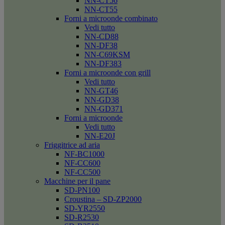
NN-CT56
NN-CT55
Forni a microonde combinato
Vedi tutto
NN-CD88
NN-DF38
NN-C69KSM
NN-DF383
Forni a microonde con grill
Vedi tutto
NN-GT46
NN-GD38
NN-GD371
Forni a microonde
Vedi tutto
NN-E20J
Friggitrice ad aria
NF-BC1000
NF-CC600
NF-CC500
Macchine per il pane
SD-PN100
Croustina – SD-ZP2000
SD-YR2550
SD-R2530