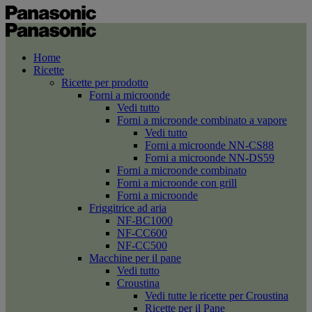
Home
Ricette
Ricette per prodotto
Forni a microonde
Vedi tutto
Forni a microonde combinato a vapore
Vedi tutto
Forni a microonde NN-CS88
Forni a microonde NN-DS59
Forni a microonde combinato
Forni a microonde con grill
Forni a microonde
Friggitrice ad aria
NF-BC1000
NF-CC600
NF-CC500
Macchine per il pane
Vedi tutto
Croustina
Vedi tutte le ricette per Croustina
Ricette per il Pane