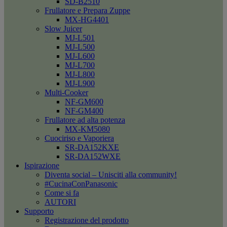
SD-B2510
Frullatore e Prepara Zuppe
MX-HG4401
Slow Juicer
MJ-L501
MJ-L500
MJ-L600
MJ-L700
MJ-L800
MJ-L900
Multi-Cooker
NF-GM600
NF-GM400
Frullatore ad alta potenza
MX-KM5080
Cuociriso e Vaporiera
SR-DA152KXE
SR-DA152WXE
Ispirazione
Diventa social – Unisciti alla community!
#CucinaConPanasonic
Come si fa
AUTORI
Supporto
Registrazione del prodotto