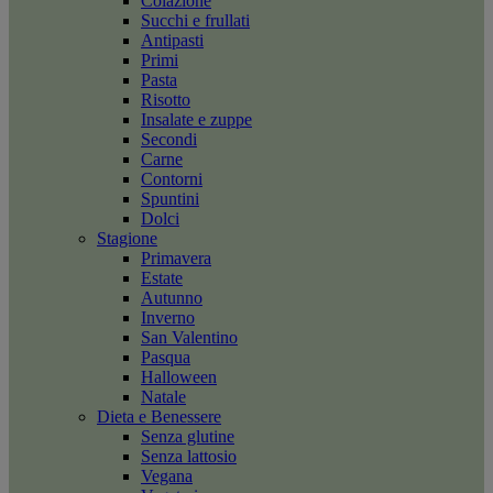
Colazione
Succhi e frullati
Antipasti
Primi
Pasta
Risotto
Insalate e zuppe
Secondi
Carne
Contorni
Spuntini
Dolci
Stagione
Primavera
Estate
Autunno
Inverno
San Valentino
Pasqua
Halloween
Natale
Dieta e Benessere
Senza glutine
Senza lattosio
Vegana