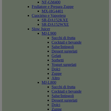
NF-GM400
Frullatore e Prepara Zuppe
MX-HG4401
Cuociriso e Vaporiera
SR-DA152KXE
SR-DA152WXE
Slow Juicer
MJ-L900
Succhi di frutta
Cocktail e bevande
Salse/Intingoli
Dessert surgelati
Gelati
Sorbetti
Yogurt surgelati
Dolci
Zuppe
Altro
MJ-L800
Succhi di frutta
Cocktail e bevande
Salse/Intingoli
Dessert surgelati
Dolci
Zuppe