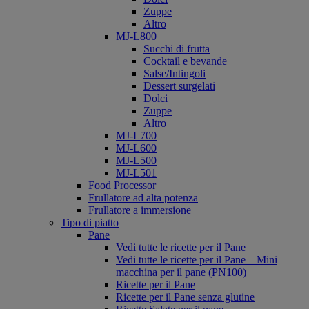
Zuppe
Altro
MJ-L800
Succhi di frutta
Cocktail e bevande
Salse/Intingoli
Dessert surgelati
Dolci
Zuppe
Altro
MJ-L700
MJ-L600
MJ-L500
MJ-L501
Food Processor
Frullatore ad alta potenza
Frullatore a immersione
Tipo di piatto
Pane
Vedi tutte le ricette per il Pane
Vedi tutte le ricette per il Pane – Mini
macchina per il pane (PN100)
Ricette per il Pane
Ricette per il Pane senza glutine