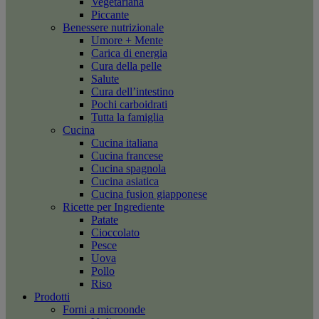
Vegetariana
Piccante
Benessere nutrizionale
Umore + Mente
Carica di energia
Cura della pelle
Salute
Cura dell’intestino
Pochi carboidrati
Tutta la famiglia
Cucina
Cucina italiana
Cucina francese
Cucina spagnola
Cucina asiatica
Cucina fusion giapponese
Ricette per Ingrediente
Patate
Cioccolato
Pesce
Uova
Pollo
Riso
Prodotti
Forni a microonde