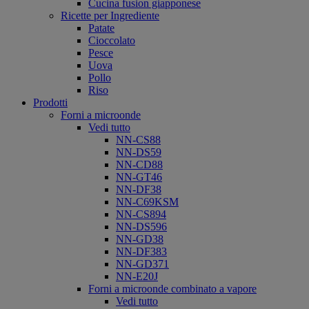
Cucina fusion giapponese
Ricette per Ingrediente
Patate
Cioccolato
Pesce
Uova
Pollo
Riso
Prodotti
Forni a microonde
Vedi tutto
NN-CS88
NN-DS59
NN-CD88
NN-GT46
NN-DF38
NN-C69KSM
NN-CS894
NN-DS596
NN-GD38
NN-DF383
NN-GD371
NN-E20J
Forni a microonde combinato a vapore
Vedi tutto