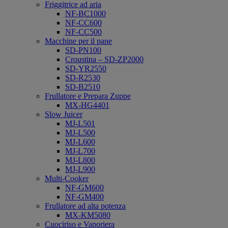
Friggitrice ad aria
NF-BC1000
NF-CC600
NF-CC500
Macchine per il pane
SD-PN100
Croustina – SD-ZP2000
SD-YR2550
SD-R2530
SD-B2510
Frullatore e Prepara Zuppe
MX-HG4401
Slow Juicer
MJ-L501
MJ-L500
MJ-L600
MJ-L700
MJ-L800
MJ-L900
Multi-Cooker
NF-GM600
NF-GM400
Frullatore ad alta potenza
MX-KM5080
Cuociriso e Vaporiera