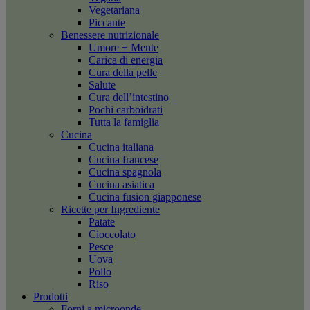
Vegetariana
Piccante
Benessere nutrizionale
Umore + Mente
Carica di energia
Cura della pelle
Salute
Cura dell’intestino
Pochi carboidrati
Tutta la famiglia
Cucina
Cucina italiana
Cucina francese
Cucina spagnola
Cucina asiatica
Cucina fusion giapponese
Ricette per Ingrediente
Patate
Cioccolato
Pesce
Uova
Pollo
Riso
Prodotti
Forni a microonde