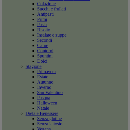
Colazione
Succhi e frullati
Antipasti
Primi
Pasta
Risotto
Insalate e zuppe
Secondi
Carne
Contorni
Spuntini
Dolci
Stagione
Primavera
Estate
Autunno
Inverno
San Valentino
Pasqua
Halloween
Natale
Dieta e Benessere
Senza glutine
Senza lattosio
Vegana