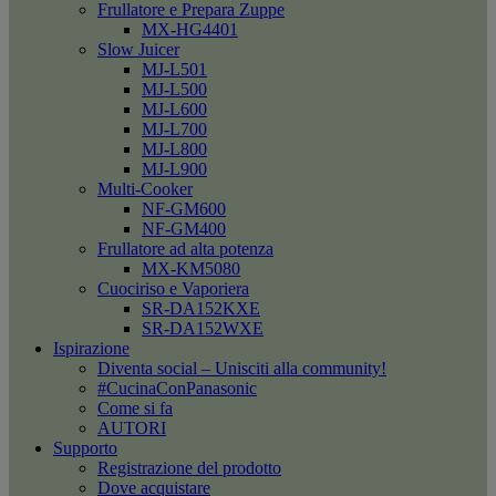
Frullatore e Prepara Zuppe
MX-HG4401
Slow Juicer
MJ-L501
MJ-L500
MJ-L600
MJ-L700
MJ-L800
MJ-L900
Multi-Cooker
NF-GM600
NF-GM400
Frullatore ad alta potenza
MX-KM5080
Cuociriso e Vaporiera
SR-DA152KXE
SR-DA152WXE
Ispirazione
Diventa social – Unisciti alla community!
#CucinaConPanasonic
Come si fa
AUTORI
Supporto
Registrazione del prodotto
Dove acquistare