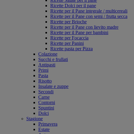
Ricette Salate per il pane
Ricette Dolci per il pane
Ricette per il Pane integrale / multicereali
Ricette per il Pane con semi / frutta secca
Ricette per Brioche
Ricette per il Pane con lievito madre
Ricette per il Pane per bambini
Ricette per Focaccia
Ricette per Panini
Ricette pasta per Pizza
Colazione
Succhi e frullati
Antipasti
Primi
Pasta
Risotto
Insalate e zuppe
Secondi
Carne
Contorni
Spuntini
Dolci
Stagione
Primavera
Estate