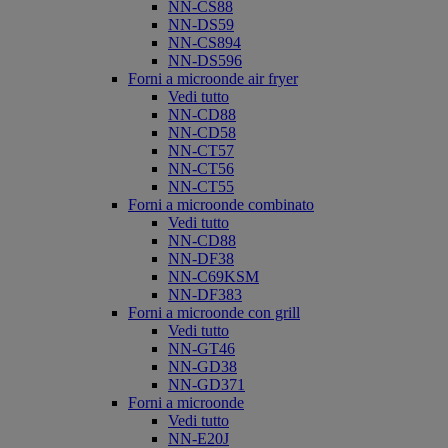
NN-CS88
NN-DS59
NN-CS894
NN-DS596
Forni a microonde air fryer
Vedi tutto
NN-CD88
NN-CD58
NN-CT57
NN-CT56
NN-CT55
Forni a microonde combinato
Vedi tutto
NN-CD88
NN-DF38
NN-C69KSM
NN-DF383
Forni a microonde con grill
Vedi tutto
NN-GT46
NN-GD38
NN-GD371
Forni a microonde
Vedi tutto
NN-E20J