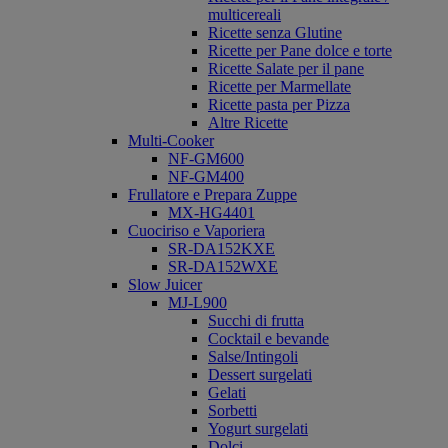
multicereali
Ricette senza Glutine
Ricette per Pane dolce e torte
Ricette Salate per il pane
Ricette per Marmellate
Ricette pasta per Pizza
Altre Ricette
Multi-Cooker
NF-GM600
NF-GM400
Frullatore e Prepara Zuppe
MX-HG4401
Cuociriso e Vaporiera
SR-DA152KXE
SR-DA152WXE
Slow Juicer
MJ-L900
Succhi di frutta
Cocktail e bevande
Salse/Intingoli
Dessert surgelati
Gelati
Sorbetti
Yogurt surgelati
Dolci