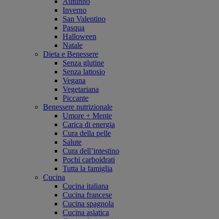
Autunno
Inverno
San Valentino
Pasqua
Halloween
Natale
Dieta e Benessere
Senza glutine
Senza lattosio
Vegana
Vegetariana
Piccante
Benessere nutrizionale
Umore + Mente
Carica di energia
Cura della pelle
Salute
Cura dell’intestino
Pochi carboidrati
Tutta la famiglia
Cucina
Cucina italiana
Cucina francese
Cucina spagnola
Cucina asiatica