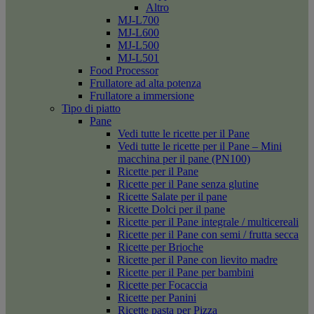
Altro
MJ-L700
MJ-L600
MJ-L500
MJ-L501
Food Processor
Frullatore ad alta potenza
Frullatore a immersione
Tipo di piatto
Pane
Vedi tutte le ricette per il Pane
Vedi tutte le ricette per il Pane – Mini
macchina per il pane (PN100)
Ricette per il Pane
Ricette per il Pane senza glutine
Ricette Salate per il pane
Ricette Dolci per il pane
Ricette per il Pane integrale / multicereali
Ricette per il Pane con semi / frutta secca
Ricette per Brioche
Ricette per il Pane con lievito madre
Ricette per il Pane per bambini
Ricette per Focaccia
Ricette per Panini
Ricette pasta per Pizza