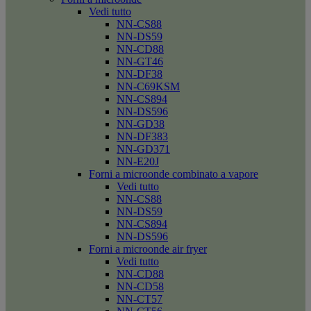
Vedi tutto
NN-CS88
NN-DS59
NN-CD88
NN-GT46
NN-DF38
NN-C69KSM
NN-CS894
NN-DS596
NN-GD38
NN-DF383
NN-GD371
NN-E20J
Forni a microonde combinato a vapore
Vedi tutto
NN-CS88
NN-DS59
NN-CS894
NN-DS596
Forni a microonde air fryer
Vedi tutto
NN-CD88
NN-CD58
NN-CT57