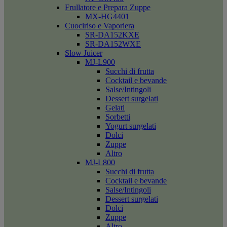
Frullatore e Prepara Zuppe
MX-HG4401
Cuociriso e Vaporiera
SR-DA152KXE
SR-DA152WXE
Slow Juicer
MJ-L900
Succhi di frutta
Cocktail e bevande
Salse/Intingoli
Dessert surgelati
Gelati
Sorbetti
Yogurt surgelati
Dolci
Zuppe
Altro
MJ-L800
Succhi di frutta
Cocktail e bevande
Salse/Intingoli
Dessert surgelati
Dolci
Zuppe
Altro