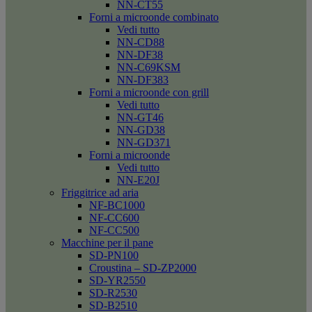
NN-CT55
Forni a microonde combinato
Vedi tutto
NN-CD88
NN-DF38
NN-C69KSM
NN-DF383
Forni a microonde con grill
Vedi tutto
NN-GT46
NN-GD38
NN-GD371
Forni a microonde
Vedi tutto
NN-E20J
Friggitrice ad aria
NF-BC1000
NF-CC600
NF-CC500
Macchine per il pane
SD-PN100
Croustina – SD-ZP2000
SD-YR2550
SD-R2530
SD-B2510